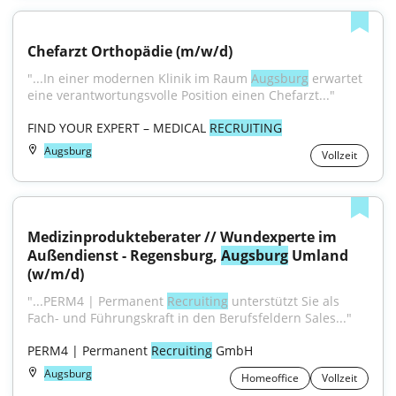
Chefarzt Orthopädie (m/w/d)
"...In einer modernen Klinik im Raum 
Augsburg
 erwartet 
eine verantwortungsvolle Position einen Chefarzt..."
FIND YOUR EXPERT – MEDICAL 
RECRUITING
Augsburg
Vollzeit
Medizinprodukteberater // Wundexperte im 
Außendienst - Regensburg, 
Augsburg
 Umland 
(w/m/d)
"...PERM4 | Permanent 
Recruiting
 unterstützt Sie als 
Fach- und Führungskraft in den Berufsfeldern Sales..."
PERM4 | Permanent 
Recruiting
 GmbH
Augsburg
Homeoffice
Vollzeit