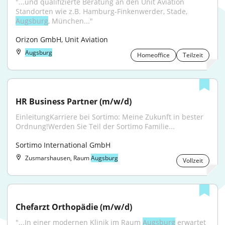
"...und qualifizierte Beratung an den Unit Aviation 
Standorten wie z.B. Hamburg-Finkenwerder, Stade, 
Augsburg
, München..."
Orizon GmbH, Unit Aviation
Augsburg
Homeoffice
Teilzeit
HR Business Partner (m/w/d)
EinleitungKarriere bei Sortimo: Meine Zukunft in bester 
Ordnung!Werden Sie Teil der Sortimo Familie...
Sortimo International GmbH
Zusmarshausen, Raum
Augsburg
Vollzeit
Chefarzt Orthopädie (m/w/d)
"...In einer modernen Klinik im Raum 
Augsburg
 erwartet 