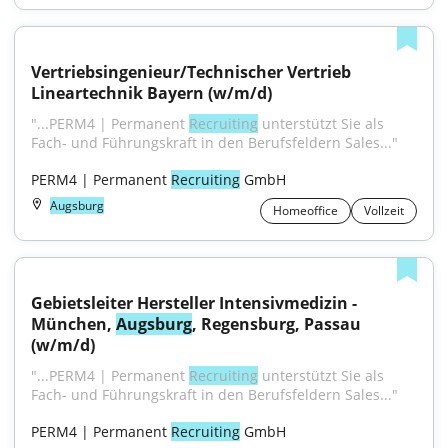
Vertriebsingenieur/Technischer Vertrieb 
Lineartechnik Bayern (w/m/d)
"...PERM4 | Permanent 
Recruiting
 unterstützt Sie als 
Fach- und Führungskraft in den Berufsfeldern Sales..."
PERM4 | Permanent 
Recruiting
 GmbH
Augsburg
Homeoffice
Vollzeit
Gebietsleiter Hersteller Intensivmedizin - 
München, 
Augsburg
, Regensburg, Passau 
(w/m/d)
"...PERM4 | Permanent 
Recruiting
 unterstützt Sie als 
Fach- und Führungskraft in den Berufsfeldern Sales..."
PERM4 | Permanent 
Recruiting
 GmbH