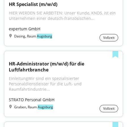
HR Specialist (m/w/d)
HIER WERDEN SIE ARBEITEN: Unser Kunde, KNDS, ist ein 
Unternehmen einer deutsch-französischen...
expertum GmbH
Dasing, Raum
Augsburg
Vollzeit
HR-Administrator (m/w/d) für die 
Luftfahrtbranche
EinleitungWir sind ein spezialisierter 
Personaldienstleister für die Luft- und 
Raumfahrtindustrie...
STRATO Personal GmbH
Graben, Raum
Augsburg
Vollzeit