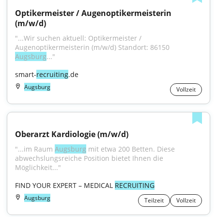
Optikermeister / Augenoptikermeisterin 
(m/w/d)
"...Wir suchen aktuell: Optikermeister / 
Augenoptikermeisterin (m/w/d) Standort: 86150 
Augsburg
..."
smart-
recruiting
.de
Augsburg
Vollzeit
Oberarzt Kardiologie (m/w/d)
"...im Raum 
Augsburg
 mit etwa 200 Betten. Diese 
abwechslungsreiche Position bietet Ihnen die 
Möglichkeit..."
FIND YOUR EXPERT – MEDICAL 
RECRUITING
Augsburg
Teilzeit
Vollzeit