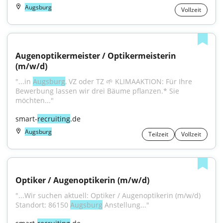
Augsburg
Vollzeit
Augenoptikermeister / Optikermeisterin 
(m/w/d)
"...in 
Augsburg
, VZ oder TZ 🌱 KLIMAAKTION: Für Ihre 
Bewerbung lassen wir drei Bäume pflanzen.* Sie 
möchten..."
smart-
recruiting
.de
Augsburg
Teilzeit
Vollzeit
Optiker / Augenoptikerin (m/w/d)
"...Wir suchen aktuell: Optiker / Augenoptikerin (m/w/d) 
Standort: 86150 
Augsburg
 Anstellung..."