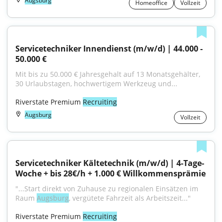
Augsburg
Homeoffice
Vollzeit
Servicetechniker Innendienst (m/w/d) | 44.000 - 
50.000 €
Mit bis zu 50.000 € Jahresgehalt auf 13 Monatsgehälter, 
30 Urlaubstagen, hochwertigem Werkzeug und...
Riverstate Premium 
Recruiting
Augsburg
Vollzeit
Servicetechniker Kältetechnik (m/w/d) | 4-Tage-
Woche + bis 28€/h + 1.000 € Willkommensprämie
"...Start direkt von Zuhause zu regionalen Einsätzen im 
Raum 
Augsburg
, vergütete Fahrzeit als Arbeitszeit..."
Riverstate Premium 
Recruiting