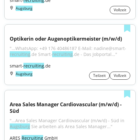
smart-
recruiting
.de
Augsburg
Vollzeit
Optikerin oder Augenoptikermeister (m/w/d)
"...WhatsApp: +49 176 40486187 E-Mail: nadine@smart-
recruiting
.de Smart-
recruiting
.de - Das Jobportal..."
smart-
recruiting
.de
Augsburg
Teilzeit
Vollzeit
Area Sales Manager Cardiovascular (m/w/d) - 
Süd
"...Area Sales Manager Cardiovascular (m/w/d) - Süd in 
Augsburg
 Sie arbeiten als Area Sales Manager..."
ARES 
Recruiting
 GmbH