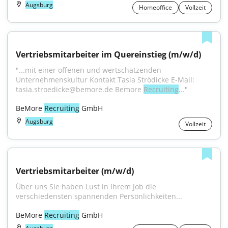
Augsburg
Homeoffice
Vollzeit
Vertriebsmitarbeiter im Quereinstieg (m/w/d)
"...mit einer offenen und wertschätzenden 
Unternehmenskultur Kontakt Tasia Strödicke E-Mail: 
tasia.stroedicke@bemore.de Bemore 
Recruiting
..."
BeMore 
Recruiting
 GmbH
Augsburg
Vollzeit
Vertriebsmitarbeiter (m/w/d)
Über uns Sie haben Lust in Ihrem Job die 
verschiedensten spannenden Persönlichkeiten...
BeMore 
Recruiting
 GmbH