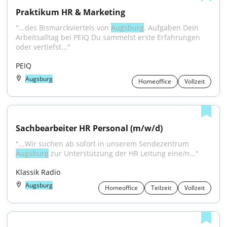
Praktikum HR & Marketing
"...des Bismarckviertels von 
Augsburg
. Aufgaben Dein 
Arbeitsalltag bei PEIQ Du sammelst erste Erfahrungen 
oder vertiefst..."
PEIQ
Augsburg
Homeoffice
Vollzeit
Sachbearbeiter HR Personal (m/w/d)
"...Wir suchen ab sofort in unserem Sendezentrum 
Augsburg
 zur Unterstützung der HR Leitung eine/n..."
Klassik Radio
Augsburg
Homeoffice
Teilzeit
Vollzeit