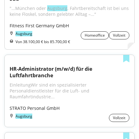
"...München oder 
Augsburg
. Fahrtbereitschaft ist bei uns 
keine Floskel, sondern gelebter Alltag –..."
Fitness First Germany GmbH
Augsburg
Homeoffice
Vollzeit
Von 38.100,00 € bis 85.700,00 €
HR-Administrator (m/w/d) für die 
Luftfahrtbranche
EinleitungWir sind ein spezialisierter 
Personaldienstleister für die Luft- und 
Raumfahrtindustrie...
STRATO Personal GmbH
Augsburg
Vollzeit