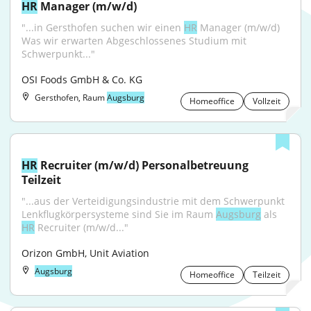
HR
 Manager (m/w/d)
"...in Gersthofen suchen wir einen 
HR
 Manager (m/w/d) 
Was wir erwarten Abgeschlossenes Studium mit 
Schwerpunkt..."
OSI Foods GmbH & Co. KG
Gersthofen, Raum
Augsburg
Homeoffice
Vollzeit
HR
 Recruiter (m/w/d) Personalbetreuung 
Teilzeit
"...aus der Verteidigungsindustrie mit dem Schwerpunkt 
Lenkflugkörpersysteme sind Sie im Raum 
Augsburg
 als 
HR
 Recruiter (m/w/d..."
Orizon GmbH, Unit Aviation
Augsburg
Homeoffice
Teilzeit