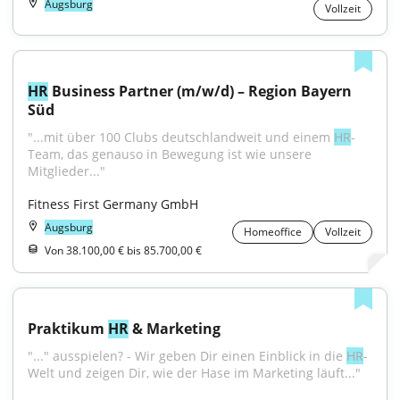
Augsburg
Vollzeit
HR
 Business Partner (m/w/d) – Region Bayern 
Süd
"...mit über 100 Clubs deutschlandweit und einem 
HR
-
Team, das genauso in Bewegung ist wie unsere 
Mitglieder..."
Fitness First Germany GmbH
Augsburg
Homeoffice
Vollzeit
Von 38.100,00 € bis 85.700,00 €
Praktikum 
HR
 & Marketing
"..." ausspielen? - Wir geben Dir einen Einblick in die 
HR
-
Welt und zeigen Dir, wie der Hase im Marketing läuft..."