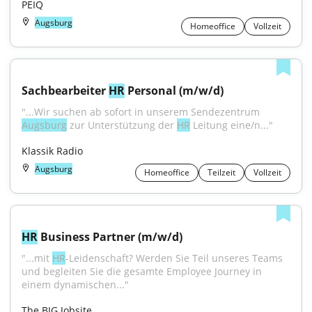
PEIQ
Augsburg
Homeoffice
Vollzeit
Sachbearbeiter 
HR
 Personal (m/w/d)
"...Wir suchen ab sofort in unserem Sendezentrum 
Augsburg
 zur Unterstützung der 
HR
 Leitung eine/n..."
Klassik Radio
Augsburg
Homeoffice
Teilzeit
Vollzeit
HR
 Business Partner (m/w/d)
"...mit 
HR
-Leidenschaft? Werden Sie Teil unseres Teams 
und begleiten Sie die gesamte Employee Journey in 
einem dynamischen..."
The BIG Jobsite