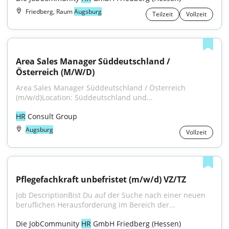
Friedberg, Raum
Augsburg
Teilzeit
Vollzeit
Area Sales Manager Süddeutschland / 
Österreich (M/W/D)
Area Sales Manager Süddeutschland / Österreich 
(m/w/d)Location: Süddeutschland und...
HR
 Consult Group
Augsburg
Vollzeit
Pflegefachkraft unbefristet (m/w/d) VZ/TZ
Job DescriptionBist Du auf der Suche nach einer neuen 
beruflichen Herausforderung im Bereich der...
Die JobCommunity 
HR
 GmbH Friedberg (Hessen)