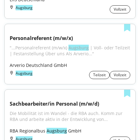
Augsburg
Vollzeit
Personalreferent (m/w/x)
"...Personalreferent (m/w/x) 
Augsburg
 | Voll- oder Teilzeit 
| Festanstellung Über uns Als Arverio..."
Arverio Deutschland GmbH
Augsburg
Teilzeit
Vollzeit
Sachbearbeiter/in Personal (m/w/d)
Die Mobilität ist im Wandel - die RBA auch. Komm zur 
RBA und arbeite aktiv in der Entwicklung von...
RBA Regionalbus 
Augsburg
 GmbH
Augsburg