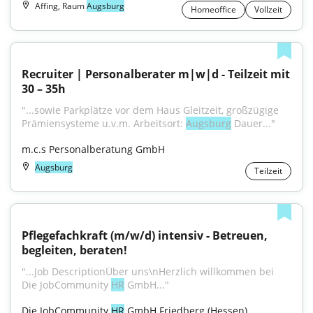
Affing, Raum
Augsburg
Homeoffice
Vollzeit
Recruiter | Personalberater m|w|d - Teilzeit mit 
30 – 35h
"...sowie Parkplätze vor dem Haus Gleitzeit, großzügige 
Prämiensysteme u.v.m. Arbeitsort: 
Augsburg
 Dauer..."
m.c.s Personalberatung GmbH
Augsburg
Teilzeit
Pflegefachkraft (m/w/d) intensiv - Betreuen, 
begleiten, beraten!
"...Job DescriptionÜber uns\nHerzlich willkommen bei 
Die JobCommunity 
HR
 GmbH..."
Die JobCommunity 
HR
 GmbH Friedberg (Hessen)