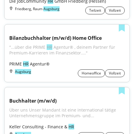
Die JobCommunity 
HR
 GmbH Friedberg (Hessen)
Friedberg, Raum
Augsburg
Teilzeit
Vollzeit
Bilanzbuchhalter (m/w/d) Home Office
"...über die PRIME 
HR
 Agentur® , deinem Partner für 
Premium-Karrieren im Finanzsektor...."
PRIME 
HR
 Agentur®
Augsburg
Homeoffice
Vollzeit
Buchhalter (m/w/d)
Über uns Unser Mandant ist eine international tätige 
Unternehmensgruppe im Premium- und...
Keller Consulting - Finance & 
HR