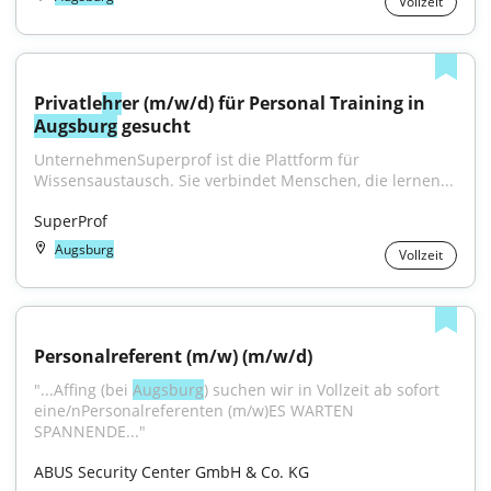
Vollzeit
Privatle
hr
er (m/w/d) für Personal Training in 
Augsburg
 gesucht
UnternehmenSuperprof ist die Plattform für 
Wissensaustausch. Sie verbindet Menschen, die lernen...
SuperProf
Augsburg
Vollzeit
Personalreferent (m/w) (m/w/d)
"...Affing (bei 
Augsburg
) suchen wir in Vollzeit ab sofort 
eine/nPersonalreferenten (m/w)ES WARTEN 
SPANNENDE..."
ABUS Security Center GmbH & Co. KG