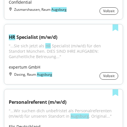
Confidential
Zusmarshausen, Raum
Augsburg
Vollzeit
HR
 Specialist (m/w/d)
"...Sie sich jetzt als 
HR
 Specialist (m/w/d) für den 
Standort München. DIES SIND IHRE AUFGABEN: 
Ganzheitliche Betreuung..."
expertum GmbH
Dasing, Raum
Augsburg
Vollzeit
Personalreferent (m/w/d)
"...Wir suchen dich unbefristet als Personalreferenten 
(m/w/d) für unseren Standort in 
Augsburg
. Original..."
Elis Deutschland