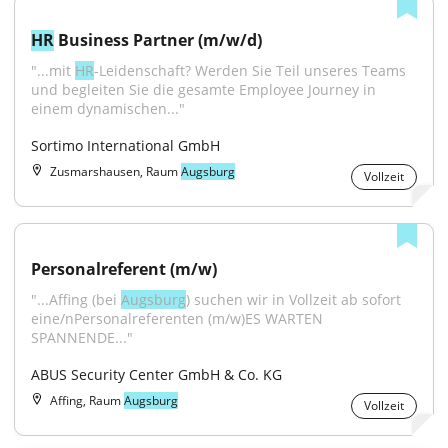
HR
 Business Partner (m/w/d)
"...mit 
HR
-Leidenschaft? Werden Sie Teil unseres Teams 
und begleiten Sie die gesamte Employee Journey in 
einem dynamischen..."
Sortimo International GmbH
Zusmarshausen, Raum
Augsburg
Vollzeit
Personalreferent (m/w)
"...Affing (bei 
Augsburg
) suchen wir in Vollzeit ab sofort 
eine/nPersonalreferenten (m/w)ES WARTEN 
SPANNENDE..."
ABUS Security Center GmbH & Co. KG
Affing, Raum
Augsburg
Vollzeit