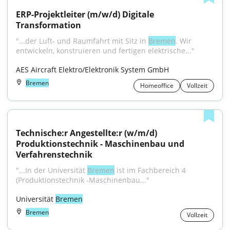
ERP-Projektleiter (m/w/d) Digitale 
Transformation
"...der Luft- und Raumfahrt mit Sitz in 
Bremen
. Wir 
entwickeln, konstruieren und fertigen elektrische..."
AES Aircraft Elektro/Elektronik System GmbH
Bremen
Homeoffice
Vollzeit
Technische:r Angestellte:r (w/m/d) 
Produktionstechnik - Maschinenbau und 
Verfahrenstechnik
"...In der Universität 
Bremen
 ist im Fachbereich 4 
(Produktionstechnik -Maschinenbau..."
Universität 
Bremen
Bremen
Vollzeit