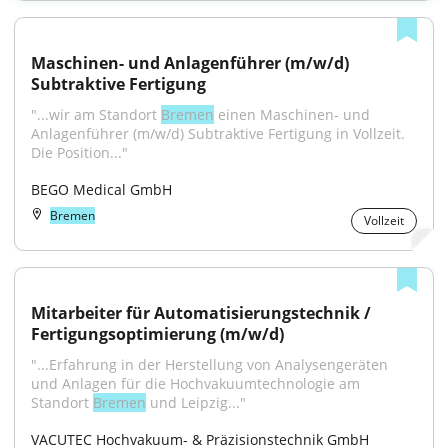
Maschinen- und Anlagenführer (m/w/d) 
Subtraktive Fertigung
"...wir am Standort 
Bremen
 einen Maschinen- und 
Anlagenführer (m/w/d) Subtraktive Fertigung in Vollzeit. 
Die Position..."
BEGO Medical GmbH
Bremen
Vollzeit
Mitarbeiter für Automatisierungstechnik / 
Fertigungsoptimierung (m/w/d)
"...Erfahrung in der Herstellung von Analysengeräten 
und Anlagen für die Hochvakuumtechnologie am 
Standort 
Bremen
 und Leipzig..."
VACUTEC Hochvakuum- & Präzisionstechnik GmbH