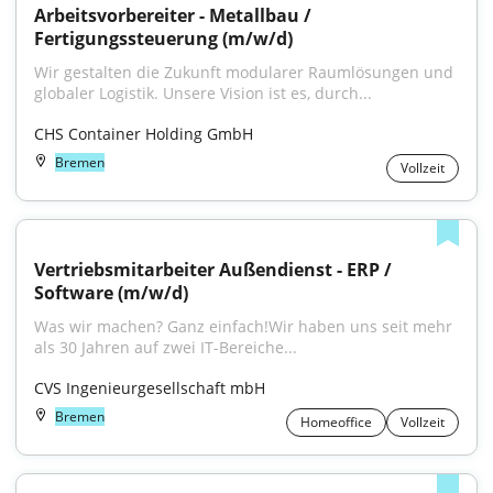
Arbeitsvorbereiter - Metallbau / 
Fertigungssteuerung (m/w/d)
Wir gestalten die Zukunft modularer Raumlösungen und 
globaler Logistik. Unsere Vision ist es, durch...
CHS Container Holding GmbH
Bremen
Vollzeit
Vertriebsmitarbeiter Außendienst - ERP / 
Software (m/w/d)
Was wir machen? Ganz einfach!Wir haben uns seit mehr 
als 30 Jahren auf zwei IT-Bereiche...
CVS Ingenieurgesellschaft mbH
Bremen
Homeoffice
Vollzeit