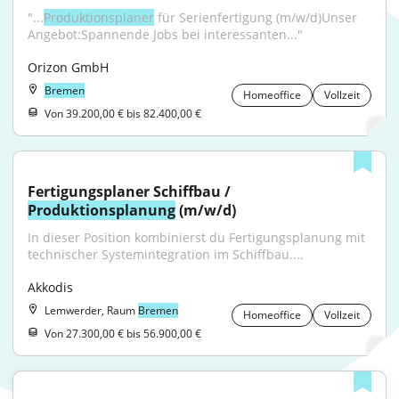
"...
Produktionsplaner
 für Serienfertigung (m/w/d)Unser 
Angebot:Spannende Jobs bei interessanten..."
Orizon GmbH
Bremen
Homeoffice
Vollzeit
Von 39.200,00 € bis 82.400,00 €
Fertigungsplaner Schiffbau / 
Produktionsplanung
 (m/w/d)
In dieser Position kombinierst du Fertigungsplanung mit 
technischer Systemintegration im Schiffbau....
Akkodis
Lemwerder, Raum
Bremen
Homeoffice
Vollzeit
Von 27.300,00 € bis 56.900,00 €