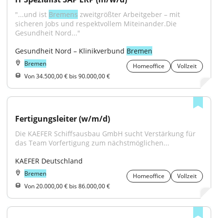
"...und ist 
Bremens
 zweitgrößter Arbeitgeber – mit 
sicheren Jobs und respektvollem Miteinander.Die 
Gesundheit Nord..."
Gesundheit Nord – Klinikverbund 
Bremen
Bremen
Homeoffice
Vollzeit
Von 34.500,00 € bis 90.000,00 €
Fertigungsleiter (w/m/d)
Die KAEFER Schiffsausbau GmbH sucht Verstärkung für 
das Team Vorfertigung zum nächstmöglichen...
KAEFER Deutschland
Bremen
Homeoffice
Vollzeit
Von 20.000,00 € bis 86.000,00 €