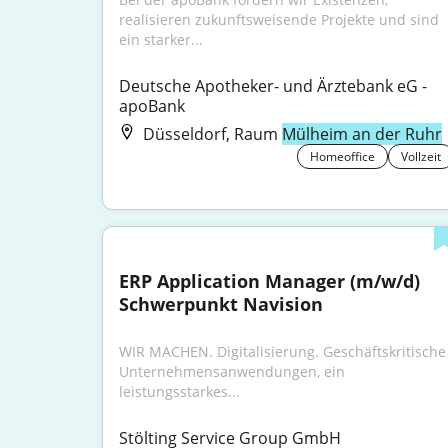
realisieren zukunftsweisende Projekte und sind 
ein starker...
Deutsche Apotheker- und Ärztebank eG - 
apoBank
Düsseldorf, Raum
Mülheim an der Ruhr
Homeoffice
Vollzeit
ERP Application Manager (m/w/d) 
Schwerpunkt Navision
WIR MACHEN. Digitalisierung. Geschäftskritische 
Unternehmensanwendungen, ein 
leistungsstarkes...
Stölting Service Group GmbH