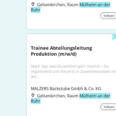
Gelsenkirchen, Raum
Mülheim an der
Ruhr
Vollzeit
Trainee Abteilungsleitung 
Produktion (m/w/d)
Mach das, was Du wirklich gern machst: • Du 
organisierst und steuerst in Zusammenarbeit mit
der...
MALZERS Backstube Gmbh & Co. KG
Gelsenkirchen, Raum
Mülheim an der
Ruhr
Vollzeit