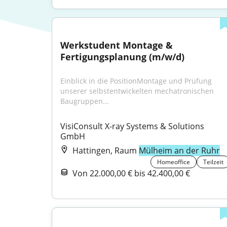
Werkstudent Montage & 
Fertigungsplanung (m/w/d)
Einblick in die PositionMontage und Prüfung 
unserer selbstentwickelten mechatronischen 
Baugruppen...
VisiConsult X-ray Systems & Solutions 
GmbH
Hattingen, Raum
Mülheim an der Ruhr
Homeoffice
Teilzeit
Von 22.000,00 € bis 42.400,00 €