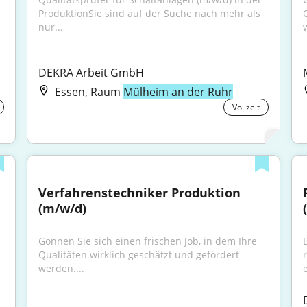
ProduktionSie sind auf der Suche nach mehr als 
nur...
DEKRA Arbeit GmbH
Essen, Raum
Mülheim an der Ruhr
Vollzeit
Verfahrenstechniker Produktion 
(m/w/d)
Gönnen Sie sich einen frischen Job, in dem Ihre 
Qualitäten wirklich geschätzt und gefördert 
werden....
e