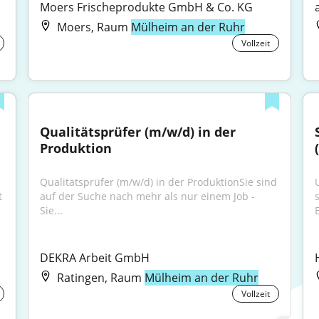
Moers Frischeprodukte GmbH & Co. KG
Moers, Raum
Mülheim an der Ruhr
Vollzeit
Qualitätsprüfer (m/w/d) in der 
Produktion
Qualitätsprüfer (m/w/d) in der ProduktionSie sind 
 
auf der Suche nach mehr als nur einem Job - 
Sie...
DEKRA Arbeit GmbH
Ratingen, Raum
Mülheim an der Ruhr
Vollzeit