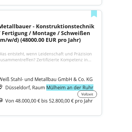
Metallbauer - Konstruktionstechnik 
/ Fertigung / Montage / Schweißen 
(m/w/d) (48000.00 EUR pro Jahr)
Was entsteht, wenn Leidenschaft und Präzision 
zusammentreffen? Zertifizierte Kompetenz in...
Weiß Stahl- und Metallbau GmbH & Co. KG
Düsseldorf, Raum
Mülheim an der Ruhr
Vollzeit
Von 48.000,00 € bis 52.800,00 € pro Jahr