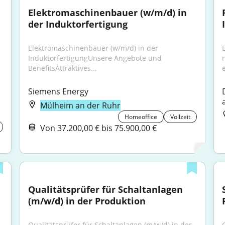
Elektromaschinenbauer (w/m/d) in 
der Induktorfertigung
Elektromaschinenbauer (w/m/d) in der 
InduktorfertigungUnsere Angebote und 
BenefitsAttraktives...
e
Siemens Energy
Mülheim an der Ruhr
Homeoffice
Vollzeit
Von 37.200,00 € bis 75.900,00 €
Qualitätsprüfer für Schaltanlagen 
(m/w/d) in der Produktion
Qualitätsprüfer für Schaltanlagen (m/w/d) in der 