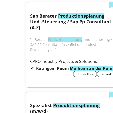
Sap Berater 
Produktionsplanung
Und -Steuerung / Sap Pp Consultant 
(A-Z)
"...Berater 
Produktionsplanung
 und -steuerung / 
SAP PP Consultant (a-z*)Bei uns findest 
Duvielseitige..."
CPRO Industry Projects & Solutions
Ratingen, Raum
Mülheim an der Ruhr
Homeoffice
Teilzeit
Spezialist 
Produktionsplanung
(m/w/d)