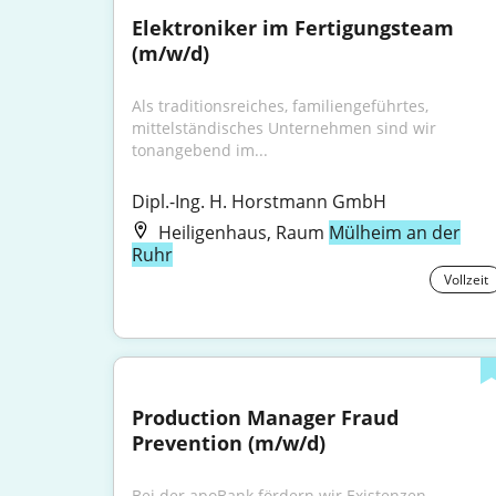
Elektroniker im Fertigungsteam 
(m/w/d)
Als traditionsreiches, familiengeführtes, 
mittelständisches Unternehmen sind wir 
tonangebend im...
Dipl.-Ing. H. Horstmann GmbH
Heiligenhaus, Raum
Mülheim an der
Ruhr
Vollzeit
Production Manager Fraud 
Prevention (m/w/d)
Bei der apoBank fördern wir Existenzen, 