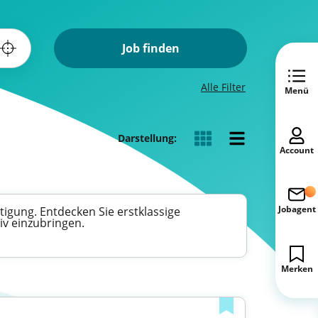
Job finden
Alle Filter
Menü
Darstellung:
Account
Jobagent
tigung. Entdecken Sie erstklassige
iv einzubringen.
Merken