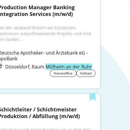
Production Manager Banking 
Integration Services (m/w/d)
Bei der apoBank fördern wir Existenzen, 
realisieren zukunftsweisende Projekte und sind 
in starker...
Deutsche Apotheker- und Ärztebank eG - 
apoBank
Düsseldorf, Raum
Mülheim an der Ruhr
Homeoffice
Vollzeit
Schichtleiter / Schichtmeister 
Produktion / Abfüllung (m/w/d)
Gönnen Sie sich einen frischen Job, in dem Ihre 