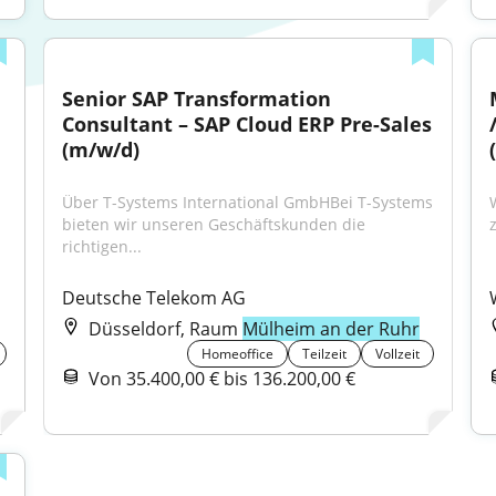
Senior SAP Transformation 
Consultant – SAP Cloud ERP Pre-Sales 
(m/w/d)
Über T-Systems International GmbHBei T-Systems 
bieten wir unseren Geschäftskunden die 
richtigen...
Deutsche Telekom AG
Düsseldorf, Raum
Mülheim an der Ruhr
Homeoffice
Teilzeit
Vollzeit
Von 35.400,00 € bis 136.200,00 €