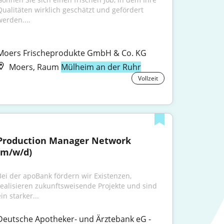
Qualitäten wirklich geschätzt und gefördert 
werden....
Moers Frischeprodukte GmbH & Co. KG
Moers, Raum
Mülheim an der Ruhr
Vollzeit
Production Manager Network 
(m/w/d)
Bei der apoBank fördern wir Existenzen, 
realisieren zukunftsweisende Projekte und sind 
in starker...
Deutsche Apotheker- und Ärztebank eG - 