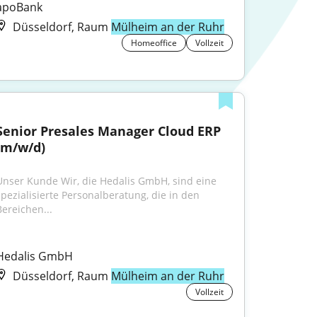
apoBank
Düsseldorf, Raum
Mülheim an der Ruhr
Homeoffice
Vollzeit
Senior Presales Manager Cloud ERP 
(m/w/d)
Unser Kunde Wir, die Hedalis GmbH, sind eine 
spezialisierte Personalberatung, die in den 
Bereichen...
Hedalis GmbH
Düsseldorf, Raum
Mülheim an der Ruhr
Vollzeit