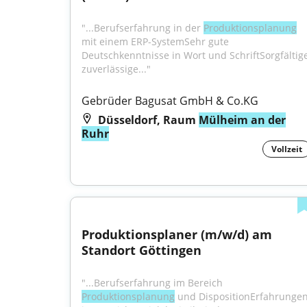
"...Berufserfahrung in der 
Produktionsplanung
mit einem ERP-SystemSehr gute 
Deutschkenntnisse in Wort und SchriftSorgfältige,
zuverlässige..."
Gebrüder Bagusat GmbH & Co.KG
Düsseldorf, Raum
Mülheim an der
Ruhr
Vollzeit
Produktionsplaner (m/w/d) am 
Standort Göttingen
"...Berufserfahrung im Bereich 
Produktionsplanung
 und DispositionErfahrungen