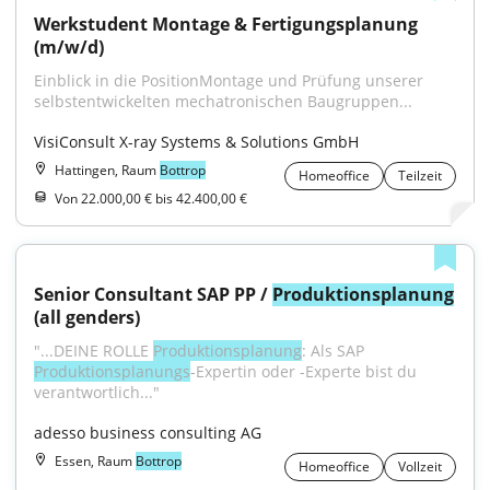
Werkstudent Montage & Fertigungsplanung 
(m/w/d)
Einblick in die PositionMontage und Prüfung unserer 
selbstentwickelten mechatronischen Baugruppen...
VisiConsult X-ray Systems & Solutions GmbH
Hattingen, Raum
Bottrop
Homeoffice
Teilzeit
Von 22.000,00 € bis 42.400,00 €
Senior Consultant SAP PP / 
Produktionsplanung
(all genders)
"...DEINE ROLLE 
Produktionsplanung
: Als SAP 
Produktionsplanungs
-Expertin oder -Experte bist du 
verantwortlich..."
adesso business consulting AG
Essen, Raum
Bottrop
Homeoffice
Vollzeit