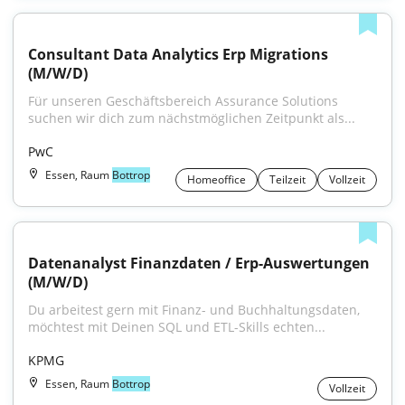
Consultant Data Analytics Erp Migrations 
(M/W/D)
Für unseren Geschäftsbereich Assurance Solutions 
suchen wir dich zum nächstmöglichen Zeitpunkt als...
PwC
Essen, Raum
Bottrop
Homeoffice
Teilzeit
Vollzeit
Datenanalyst Finanzdaten / Erp-Auswertungen 
(M/W/D)
Du arbeitest gern mit Finanz- und Buchhaltungsdaten, 
möchtest mit Deinen SQL und ETL-Skills echten...
KPMG
Essen, Raum
Bottrop
Vollzeit