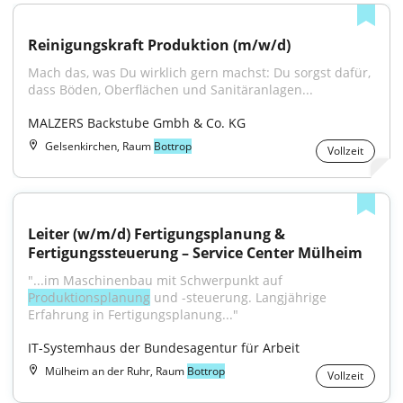
Reinigungskraft Produktion (m/w/d)
Mach das, was Du wirklich gern machst: Du sorgst dafür, 
dass Böden, Oberflächen und Sanitäranlagen...
MALZERS Backstube Gmbh & Co. KG
Gelsenkirchen, Raum
Bottrop
Vollzeit
Leiter (w/m/d) Fertigungsplanung & 
Fertigungssteuerung – Service Center Mülheim
"...im Maschinenbau mit Schwerpunkt auf 
Produktionsplanung
 und -steuerung. Langjährige 
Erfahrung in Fertigungsplanung..."
IT-Systemhaus der Bundesagentur für Arbeit
Mülheim an der Ruhr, Raum
Bottrop
Vollzeit