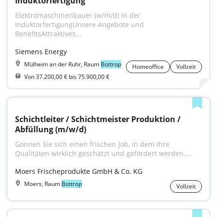
Induktorfertigung
Elektromaschinenbauer (w/m/d) in der 
InduktorfertigungUnsere Angebote und 
BenefitsAttraktives...
Siemens Energy
Mülheim an der Ruhr, Raum
Bottrop
Homeoffice
Vollzeit
Von 37.200,00 € bis 75.900,00 €
Schichtleiter / Schichtmeister Produktion / 
Abfüllung (m/w/d)
Gönnen Sie sich einen frischen Job, in dem Ihre 
Qualitäten wirklich geschätzt und gefördert werden....
Moers Frischeprodukte GmbH & Co. KG
Moers, Raum
Bottrop
Vollzeit