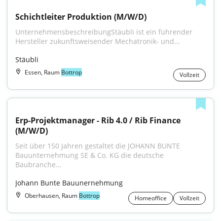
Schichtleiter Produktion (M/W/D)
UnternehmensbeschreibungStäubli ist ein führender 
Hersteller zukunftsweisender Mechatronik- und...
Stäubli
Essen, Raum
Bottrop
Vollzeit
Erp-Projektmanager - Rib 4.0 / Rib Finance 
(M/W/D)
Seit über 150 Jahren gestaltet die JOHANN BUNTE 
Bauunternehmung SE & Co. KG die deutsche 
Baubranche...
Johann Bunte Bauunernehmung
Oberhausen, Raum
Bottrop
Homeoffice
Vollzeit