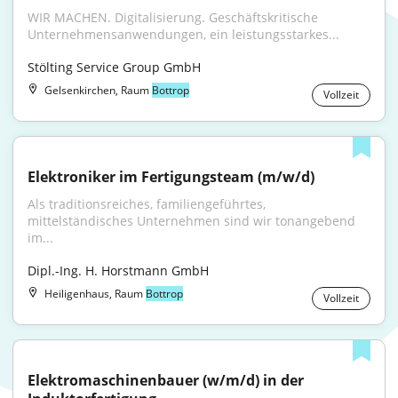
WIR MACHEN. Digitalisierung. Geschäftskritische 
Unternehmensanwendungen, ein leistungsstarkes...
Stölting Service Group GmbH
Gelsenkirchen, Raum
Bottrop
Vollzeit
Elektroniker im Fertigungsteam (m/w/d)
Als traditionsreiches, familiengeführtes, 
mittelständisches Unternehmen sind wir tonangebend 
im...
Dipl.-Ing. H. Horstmann GmbH
Heiligenhaus, Raum
Bottrop
Vollzeit
Elektromaschinenbauer (w/m/d) in der 