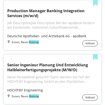
Production Manager Banking Integration 
Services (m/w/d)
Job DescriptionJob Description Bei der apoBank fördern 
wir Existenzen, realisieren zukunftsweisende...
Deutsche Apotheker- und Ärztebank eG - apoBank
Essen, Raum
Bottrop
Vollzeit
Senior Ingenieur Planung Und Entwicklung 
Halbleiterfertigungsprojekte (M/W/D)
Neue Perspektive gesucht? Dann werden Sie Teil der 
HOCHTIEF Engineering GmbH an den Standorten...
HOCHTIEF Engineering
Essen, Raum
Bottrop
Vollzeit