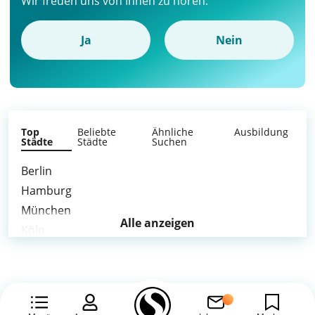
Wir freuen uns von Ihnen zu hören.
Ja
Nein
Top
Beliebte
Ähnliche
Ausbildung
Städte
Städte
Suchen
Berlin
Hamburg
München
Alle anzeigen
Köln
Frankfurt am Main
Stuttgart
Düsseldorf
Leipzig