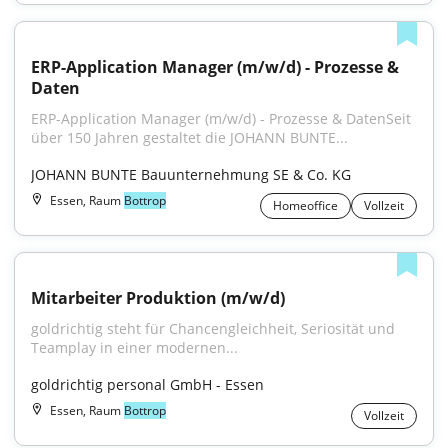
ERP-Application Manager (m/w/d) - Prozesse & 
Daten
ERP-Application Manager (m/w/d) - Prozesse & DatenSeit 
über 150 Jahren gestaltet die JOHANN BUNTE...
JOHANN BUNTE Bauunternehmung SE & Co. KG
Essen, Raum
Bottrop
Homeoffice
Vollzeit
Mitarbeiter Produktion (m/w/d)
goldrichtig steht für Chancengleichheit, Seriosität und 
Teamplay in einer modernen...
goldrichtig personal GmbH - Essen
Essen, Raum
Bottrop
Vollzeit