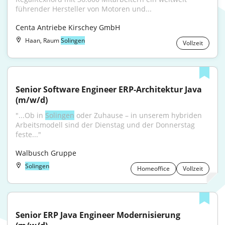
führender Hersteller von Motoren und...
Centa Antriebe Kirschey GmbH
Haan, Raum
Solingen
Vollzeit
Senior Software Engineer ERP-Architektur Java 
(m/w/d)
"...Ob in 
Solingen
 oder Zuhause – in unserem hybriden 
Arbeitsmodell sind der Dienstag und der Donnerstag 
feste..."
Walbusch Gruppe
Solingen
Homeoffice
Vollzeit
Senior ERP Java Engineer Modernisierung 