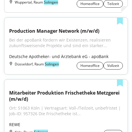
Wuppertal, Raum
Solingen
Homeoffice
Teilzeit
Production Manager Network (m/w/d)
Bei der apoBank fördern wir Existenzen, realisieren 
zukunftsweisende Projekte und sind ein starker...
Deutsche Apotheker- und Ärztebank eG - apoBank
Düsseldorf, Raum
Solingen
Homeoffice
Vollzeit
Mitarbeiter Produktion Frischetheke Metzgerei 
(m/w/d)
Ort: 51063 Köln | Vertragsart: Voll-/Teilzeit, unbefristet | 
Job-ID: 957326 Die Frischetheke ist...
REWE