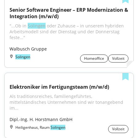
Senior Software Engineer – ERP Modernization & 
Integration (m/w/d)
"...Ob in 
Solingen
 oder Zuhause – in unserem hybriden 
Arbeitsmodell sind der Dienstag und der Donnerstag 
feste..."
Walbusch Gruppe
Solingen
Homeoffice
Vollzeit
Elektroniker im Fertigungsteam (m/w/d)
Als traditionsreiches, familiengeführtes, 
mittelständisches Unternehmen sind wir tonangebend 
im...
Dipl.-Ing. H. Horstmann GmbH
Heiligenhaus, Raum
Solingen
Vollzeit