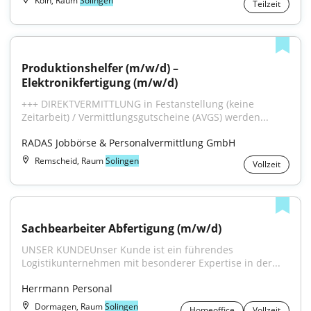
Köln, Raum
Solingen
Teilzeit
Produktionshelfer (m/w/d) – 
Elektronikfertigung (m/w/d)
+++ DIREKTVERMITTLUNG in Festanstellung (keine 
Zeitarbeit) / Vermittlungsgutscheine (AVGS) werden...
RADAS Jobbörse & Personalvermittlung GmbH
Remscheid, Raum
Solingen
Vollzeit
Sachbearbeiter Abfertigung (m/w/d)
UNSER KUNDEUnser Kunde ist ein führendes 
Logistikunternehmen mit besonderer Expertise in der...
Herrmann Personal
Dormagen, Raum
Solingen
Homeoffice
Vollzeit