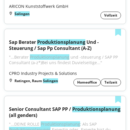
ARICON Kunststoffwerk GmbH
Solingen
Vollzeit
Sap Berater 
Produktionsplanung
 Und -
Steuerung / Sap Pp Consultant (A-Z)
"...Berater 
Produktionsplanung
 und -steuerung / SAP PP 
Consultant (a-z*)Bei uns findest Duvielseitige..."
CPRO Industry Projects & Solutions
Ratingen, Raum
Solingen
Homeoffice
Teilzeit
Senior Consultant SAP PP / 
Produktionsplanung
(all genders)
"...DEINE ROLLE 
Produktionsplanung
: Als SAP 
Produktionsplanungs
-Expertin oder -Experte bist du 