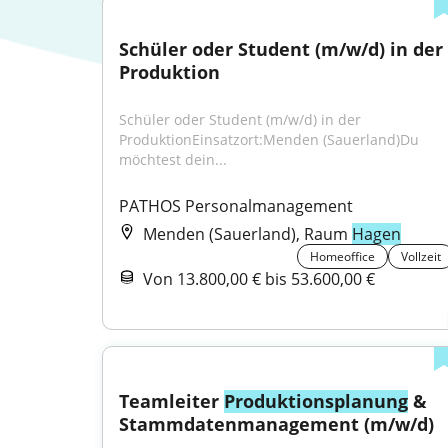
Schüler oder Student (m/w/d) in der 
Produktion
Schüler oder Student (m/w/d) in der 
ProduktionEinsatzort:Menden (Sauerland)Du 
möchtest dein...
PATHOS Personalmanagement
Menden (Sauerland), Raum
Hagen
Homeoffice
Vollzeit
Von 13.800,00 € bis 53.600,00 €
Teamleiter 
Produktionsplanung
 & 
Stammdatenmanagement (m/w/d)