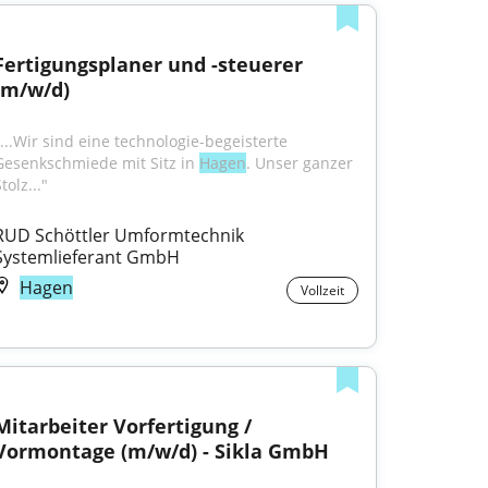
Fertigungsplaner und -steuerer 
(m/w/d)
"...Wir sind eine technologie-begeisterte 
Gesenkschmiede mit Sitz in 
Hagen
. Unser ganzer 
tolz..."
RUD Schöttler Umformtechnik 
Systemlieferant GmbH
Hagen
Vollzeit
Mitarbeiter Vorfertigung / 
Vormontage (m/w/d) - Sikla GmbH