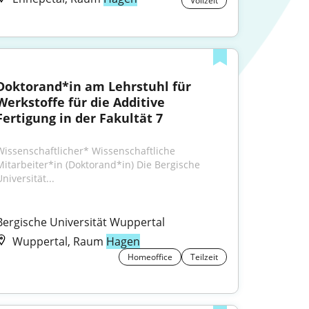
Vollzeit
Doktorand*in am Lehrstuhl für 
Werkstoffe für die Additive 
Fertigung in der Fakultät 7
Wissenschaftlicher* Wissenschaftliche 
Mitarbeiter*in (Doktorand*in) Die Bergische 
niversität...
Bergische Universität Wuppertal
Wuppertal, Raum
Hagen
Homeoffice
Teilzeit