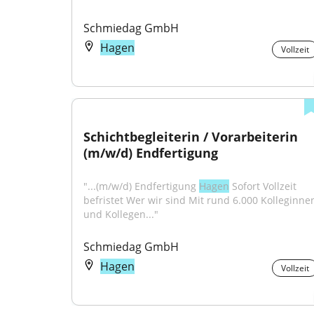
Schmiedag GmbH
Hagen
Vollzeit
Schichtbegleiterin / Vorarbeiterin 
(m/w/d) Endfertigung
"...(m/w/d) Endfertigung 
Hagen
 Sofort Vollzeit 
befristet Wer wir sind Mit rund 6.000 Kolleginnen
und Kollegen..."
Schmiedag GmbH
Hagen
Vollzeit