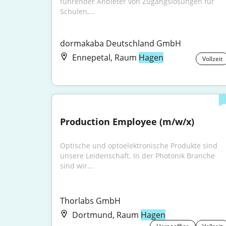
führender Anbieter von Zugangslösungen für 
Schulen,...
dormakaba Deutschland GmbH
Ennepetal, Raum
Hagen
Vollzeit
Production Employee (m/w/x)
Optische und optoelektronische Produkte sind 
unsere Leidenschaft. In der Photonik Branche 
sind wir...
Thorlabs GmbH
Dortmund, Raum
Hagen