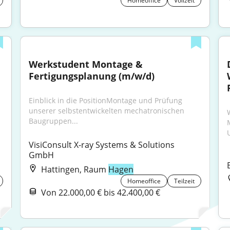
Homeoffice
Vollzeit
Werkstudent Montage & 
Fertigungsplanung (m/w/d)
Einblick in die PositionMontage und Prüfung 
unserer selbstentwickelten mechatronischen 
Baugruppen...
U
VisiConsult X-ray Systems & Solutions 
GmbH
Hattingen, Raum
Hagen
Homeoffice
Teilzeit
Von 22.000,00 € bis 42.400,00 €