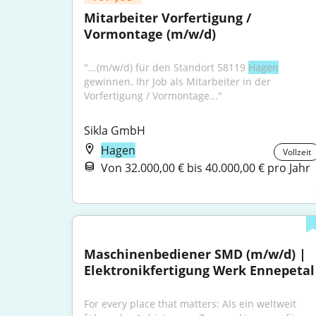
Mitarbeiter Vorfertigung / 
Vormontage (m/w/d)
"...(m/w/d) für den Standort 58119 
Hagen
gewinnen. Ihr Job als Mitarbeiter in der 
Vorfertigung / Vormontage..."
Sikla GmbH
Hagen
Vollzeit
Von 32.000,00 € bis 40.000,00 € pro Jahr
Maschinenbediener SMD (m/w/d) | 
Elektronikfertigung Werk Ennepetal
For every place that matters: Als ein weltweit 