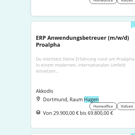
Homeoffice
Vollzeit
ERP Anwendungsbetreuer (m/w/d) 
Proalpha
Du möchtest Deine Erfahrung rund um Proalpha 
in einem modernen, internationalen Umfeld 
einsetzen...
Akkodis
Dortmund, Raum
Hagen
Homeoffice
Vollzeit
Von 29.900,00 € bis 69.800,00 €