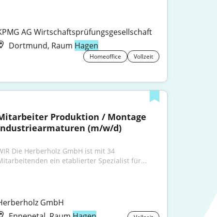
KPMG AG Wirtschaftsprüfungsgesellschaft
Dortmund, Raum
Hagen
Homeoffice
Vollzeit
Mitarbeiter Produktion / Montage 
Industriearmaturen (m/w/d)
WIR Die Herberholz GmbH ist mit 34 
Mitarbeitenden ein etablierter Spezialist für...
Herberholz GmbH
Ennepetal, Raum
Hagen