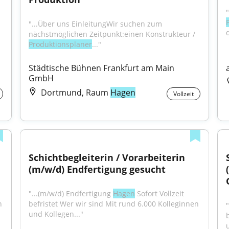
"...Über uns EinleitungWir suchen zum 
nächstmöglichen Zeitpunkt:einen Konstrukteur / 
Produktionsplaner
..."
Städtische Bühnen Frankfurt am Main 
GmbH
Dortmund, Raum
Hagen
Vollzeit
Schichtbegleiterin / Vorarbeiterin 
(m/w/d) Endfertigung gesucht
"...(m/w/d) Endfertigung 
Hagen
 Sofort Vollzeit 
 
befristet Wer wir sind Mit rund 6.000 Kolleginnen 
und Kollegen..."