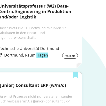
Universitätsprofessur (W2) Data-
Centric Engineering in Produktion 
und/oder Logistik
Unser Profil Die TU Dortmund mit ihren 17 
Fakultäten in den Natur- und 
Ingenieurwissenschaften...
Technische Universität Dortmund
Dortmund, Raum
Hagen
Vollzeit
(Junior) Consultant ERP (w/m/d)
Du willst Prozesse nicht nur verstehen, sondern 
auch verbessern? Als (Junior) Consultant ERP...