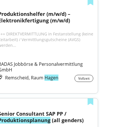
Produktionshelfer (m/w/d) – 
Elektronikfertigung (m/w/d)
+++ DIREKTVERMITTLUNG in Festanstellung (keine 
Zeitarbeit) / Vermittlungsgutscheine (AVGS) 
werden...
RADAS Jobbörse & Personalvermittlung 
GmbH
Remscheid, Raum
Hagen
Vollzeit
Senior Consultant SAP PP / 
Produktionsplanung
 (all genders)