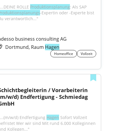
"...DEINE ROLLE 
Produktionsplanung
: Als SAP 
Produktionsplanungs
-Expertin oder -Experte bist 
du verantwortlich..."
adesso business consulting AG
Dortmund, Raum
Hagen
Homeoffice
Vollzeit
Schichtbegleiterin / Vorarbeiterin 
(m/w/d) Endfertigung - Schmiedag 
GmbH
"...(m/w/d) Endfertigung 
Hagen
 Sofort Vollzeit 
befristet Wer wir sind Mit rund 6.000 Kolleginnen 
und Kollegen..."