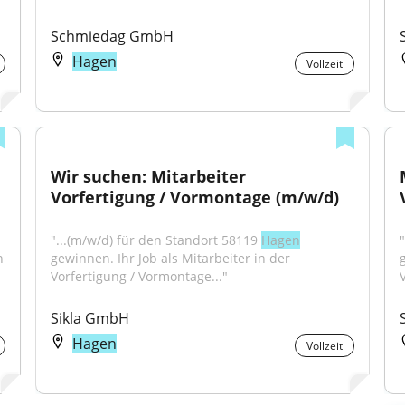
Schmiedag GmbH
Hagen
Vollzeit
Wir suchen: Mitarbeiter 
Vorfertigung / Vormontage (m/w/d)
"...(m/w/d) für den Standort 58119 
Hagen
 
gewinnen. Ihr Job als Mitarbeiter in der 
Vorfertigung / Vormontage..."
Sikla GmbH
Hagen
Vollzeit