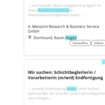
"...auf höchster Ebene maßgeblich prägen? Im 
Team 
Produktionsplanung
 & 
Stammdatenmanagement laufen..."
A. Menarini Research & Business Service 
GmbH
Dortmund, Raum
Hagen
Homeoffice
Vollzeit
Wir suchen: Schichtbegleiterin / 
Vorarbeiterin (m/w/d) Endfertigung
"...(m/w/d) Endfertigung 
Hagen
 Sofort Vollzeit 
befristet Wer wir sind Mit rund 6.000 Kolleginnen
und Kollegen..."