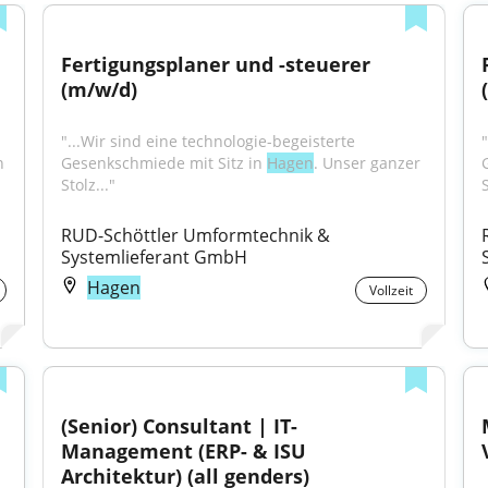
Fertigungsplaner und -steuerer 
(m/w/d)
"...Wir sind eine technologie-begeisterte 
 
Gesenkschmiede mit Sitz in 
Hagen
. Unser ganzer 
Stolz..."
S
RUD-Schöttler Umformtechnik & 
Systemlieferant GmbH
Hagen
Vollzeit
(Senior) Consultant | IT-
Management (ERP- & ISU 
Architektur) (all genders)