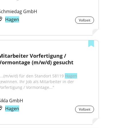
Schmiedag GmbH
Hagen
Vollzeit
Mitarbeiter Vorfertigung / 
Vormontage (m/w/d) gesucht
"...(m/w/d) für den Standort 58119 
Hagen
gewinnen. Ihr Job als Mitarbeiter in der 
Vorfertigung / Vormontage..."
Sikla GmbH
Hagen
Vollzeit