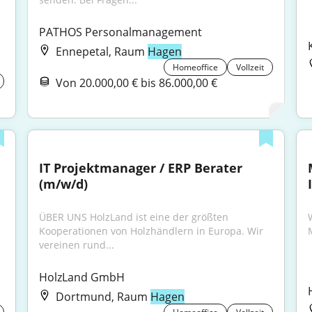
PATHOS Personalmanagement
Ennepetal, Raum
Hagen
Homeoffice
Vollzeit
Von 20.000,00 € bis 86.000,00 €
IT Projektmanager / ERP Berater 
(m/w/d)
ÜBER UNS HolzLand ist eine der größten 
Kooperationen von Holzhändlern in Europa. Wir 
vereinen rund...
HolzLand GmbH
Dortmund, Raum
Hagen