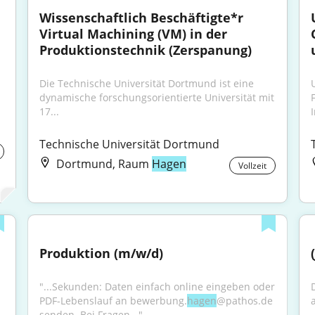
Wissenschaftlich Beschäftigte*r 
Virtual Machining (VM) in der 
Produktionstechnik (Zerspanung)
Die Technische Universität Dortmund ist eine 
dynamische forschungsorientierte Universität mit 
17...
Technische Universität Dortmund
Dortmund, Raum
Hagen
Vollzeit
Produktion (m/w/d)
"...Sekunden: Daten einfach online eingeben oder 
PDF-Lebenslauf an bewerbung.
hagen
@pathos.de 
senden. Bei Fragen..."