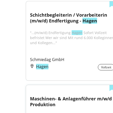
Schichtbegleiterin / Vorarbeiterin 
(m/w/d) Endfertigung - 
Hagen
"...(m/w/d) Endfertigung 
Hagen
 Sofort Vollzeit 
befristet Wer wir sind Mit rund 6.000 Kolleginnen
und Kollegen..."
Schmiedag GmbH
Hagen
Vollzeit
Maschinen- & Anlagenführer m/w/d 
Produktion