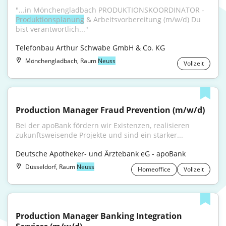
"...in Mönchengladbach PRODUKTIONSKOORDINATOR - 
Produktionsplanung
 & Arbeitsvorbereitung (m/w/d) Du 
bist verantwortlich..."
Telefonbau Arthur Schwabe GmbH & Co. KG
Mönchengladbach, Raum
Neuss
Vollzeit
Production Manager Fraud Prevention (m/w/d)
Bei der apoBank fördern wir Existenzen, realisieren 
zukunftsweisende Projekte und sind ein starker...
Deutsche Apotheker- und Ärztebank eG - apoBank
Düsseldorf, Raum
Neuss
Homeoffice
Vollzeit
Production Manager Banking Integration 