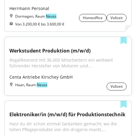
Herrmann Personal
Dormagen, Raum
Neuss
Homeoffice
Vollzeit
Von 3.200,00 € bis 3.600,00 €
Werkstudent Produktion (m/w/d)
RegalRexnord mit 36.000 Mitarbeitern ein weltweit 
führender Hersteller von Motoren und...
Centa Antriebe Kirschey GmbH
Haan, Raum
Neuss
Vollzeit
Elektroniker/in (m/w/d) für Produktionstechnik
Hast du dir schon einmal Gedanken gemacht, wo die 
tollen Pflegeprodukte von dm drogerie-markt,...