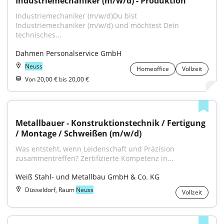
Industriemechaniker (m/w/d) - Produktion
Industriemechaniker (m/w/d)Du bist 
Industriemechaniker (m/w/d) und möchtest Dein 
technisches...
Dahmen Personalservice GmbH
Neuss
Homeoffice
Vollzeit
Von 20,00 € bis 20,00 €
Metallbauer - Konstruktionstechnik / Fertigung 
/ Montage / Schweißen (m/w/d)
Was entsteht, wenn Leidenschaft und Präzision 
zusammentreffen? Zertifizierte Kompetenz in...
Weiß Stahl- und Metallbau GmbH & Co. KG
Düsseldorf, Raum
Neuss
Vollzeit