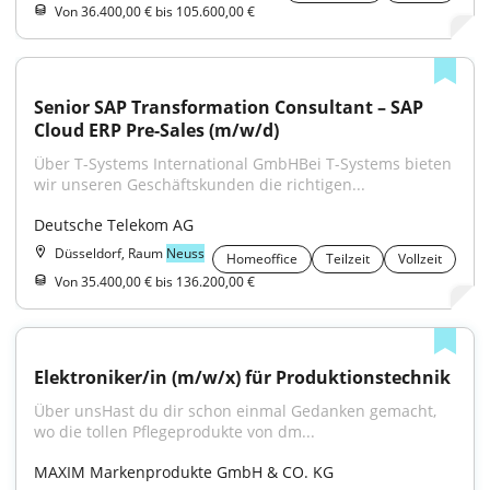
Von 36.400,00 € bis 105.600,00 €
Senior SAP Transformation Consultant – SAP 
Cloud ERP Pre-Sales (m/w/d)
Über T-Systems International GmbHBei T-Systems bieten 
wir unseren Geschäftskunden die richtigen...
Deutsche Telekom AG
Düsseldorf, Raum
Neuss
Homeoffice
Teilzeit
Vollzeit
Von 35.400,00 € bis 136.200,00 €
Elektroniker/in (m/w/x) für Produktionstechnik
Über unsHast du dir schon einmal Gedanken gemacht, 
wo die tollen Pflegeprodukte von dm...
MAXIM Markenprodukte GmbH & CO. KG