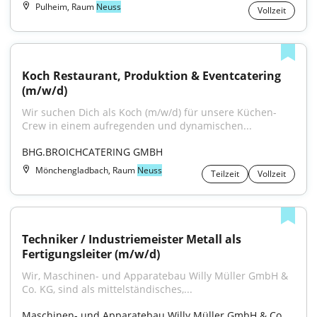
Pulheim, Raum
Neuss
Vollzeit
Koch Restaurant, Produktion & Eventcatering 
(m/w/d)
Wir suchen Dich als Koch (m/w/d) für unsere Küchen-
Crew in einem aufregenden und dynamischen...
BHG.BROICHCATERING GMBH
Mönchengladbach, Raum
Neuss
Teilzeit
Vollzeit
Techniker / Industriemeister Metall als 
Fertigungsleiter (m/w/d)
Wir, Maschinen- und Apparatebau Willy Müller GmbH & 
Co. KG, sind als mittelständisches,...
Maschinen- und Apparatebau Willy Müller GmbH & Co.