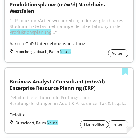
Produktionsplaner (m/w/d) Nordrhein-
Westfalen
"...Produktion/Arbeitsvorbereitung oder vergleichbares 
Studium Erste bis mehrjährige Berufserfahrung in der 
Produktionsplanung
..."
Aarcon GbR Unternehmensberatung
Mönchengladbach, Raum
Neuss
Vollzeit
Business Analyst / Consultant (m/w/d) 
Enterprise Resource Planning (ERP)
Deloitte bietet führende Prüfungs- und 
Beratungsleistungen in Audit & Assurance, Tax & Legal,...
Deloitte
Düsseldorf, Raum
Neuss
Homeoffice
Teilzeit