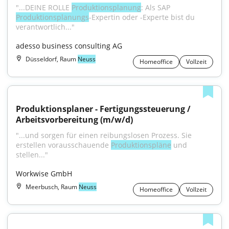
"...DEINE ROLLE 
Produktionsplanung
: Als SAP 
Produktionsplanungs
-Expertin oder -Experte bist du 
verantwortlich..."
adesso business consulting AG
Düsseldorf, Raum
Neuss
Homeoffice
Vollzeit
Produktionsplaner - Fertigungssteuerung / 
Arbeitsvorbereitung (m/w/d)
"...und sorgen für einen reibungslosen Prozess. Sie 
erstellen vorausschauende 
Produktionspläne
 und 
stellen..."
Workwise GmbH
Meerbusch, Raum
Neuss
Homeoffice
Vollzeit