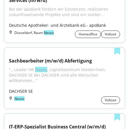
Services (m/w/d)
Bei der apoBank fördern wir Existenzen, realisieren 
zukunftsweisende Projekte und sind ein starker...
Deutsche Apotheker- und Ärztebank eG - apoBank
Düsseldorf, Raum
Neuss
Homeoffice
Vollzeit
Sachbearbeiter (m/w/d) Abfertigung
"...Leader HR 
Neuss
, Logistikzentrum Niederrhein, 
DACHSER SE Bei DACHSER sind alle Menschen 
willkommen..."
DACHSER SE
Neuss
Vollzeit
IT-ERP-Spezialist Business Central (w/m/d)