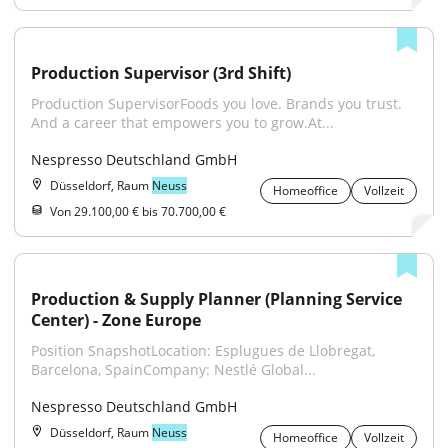
Production Supervisor (3rd Shift)
Production SupervisorFoods you love. Brands you trust. 
And a career that empowers you to grow.At...
Nespresso Deutschland GmbH
Düsseldorf, Raum
Neuss
Homeoffice
Vollzeit
Von 29.100,00 € bis 70.700,00 €
Production & Supply Planner (Planning Service 
Center) - Zone Europe
Position SnapshotLocation: Esplugues de Llobregat, 
Barcelona, SpainCompany: Nestlé Global...
Nespresso Deutschland GmbH
Düsseldorf, Raum
Neuss
Homeoffice
Vollzeit