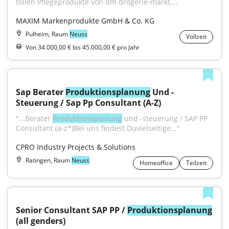
tollen Pflegeprodukte von dm drogerie-markt,...
MAXIM Markenprodukte GmbH & Co. KG
Pulheim, Raum
Neuss
Vollzeit
Von 34.000,00 € bis 45.000,00 € pro Jahr
Sap Berater 
Produktionsplanung
 Und -
Steuerung / Sap Pp Consultant (A-Z)
"...Berater 
Produktionsplanung
 und -steuerung / SAP PP 
Consultant (a-z*)Bei uns findest Duvielseitige..."
CPRO Industry Projects & Solutions
Ratingen, Raum
Neuss
Homeoffice
Teilzeit
Senior Consultant SAP PP / 
Produktionsplanung
(all genders)