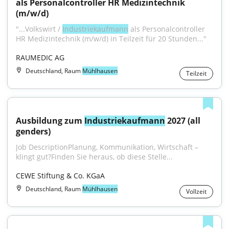
als Personalcontroller HR Medizintechnik 
(m/w/d)
"...Volkswirt / 
Industriekaufmann
 als Personalcontroller 
HR Medizintechnik (m/w/d) in Teilzeit für 20 Stunden..."
RAUMEDIC AG
Deutschland, Raum
Mühlhausen
Teilzeit
Ausbildung zum 
Industriekaufmann
 2027 (all 
genders)
Job DescriptionPlanung, Kommunikation, Wirtschaft – 
klingt gut?Finden Sie heraus, ob diese Stelle...
CEWE Stiftung & Co. KGaA
Deutschland, Raum
Mühlhausen
Vollzeit