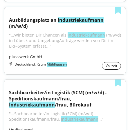
Ausbildungsplatz an 
Industriekaufmann
(m/w/d)
"...Wir bieten Dir Chancen als 
Industriekaufmann
 (m/w/d) 
in Lübeck und UmgebungAufträge werden von Dir im 
ERP-System erfasst..."
plusswerk GmbH
Deutschland, Raum
Mühlhausen
Vollzeit
Sachbearbeiter/in Logistik (SCM) (m/w/d) - 
Speditionskaufmann/frau, 
Industriekaufmann
/frau, Bürokauf
"...Sachbearbeiter/in Logistik (SCM) (m/w/d) - 
Speditionskaufmann/frau, 
Industriekaufmann
..."
Undisclosed