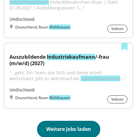
Industriekaufmann
 (m/w/d)Neukirchen-Vluyn | Start: 
01.08.2027 | Ausbildungsdauer: 3..."
Undisclosed
Deutschland, Raum
Mühlhausen
Vollzeit
Auszubildende 
Industriekaufmann
/-frau 
(m/w/d) (2027)
"...geht. Ein Team, das Dich und Deine Arbeit 
wertschätzt, gibt es obendrauf.Als 
Industriekaufmann
..."
Undisclosed
Deutschland, Raum
Mühlhausen
Vollzeit
Weitere Jobs laden