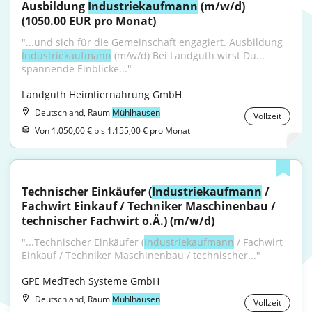
Ausbildung 
Industriekaufmann
 (m/w/d) 
(1050.00 EUR pro Monat)
"...und sich für die Gemeinschaft engagiert. Ausbildung 
Industriekaufmann
 (m/w/d) Bei Landguth wirst Du... 
spannende Einblicke..."
Landguth Heimtiernahrung GmbH
Deutschland, Raum
Mühlhausen
Vollzeit
Von 1.050,00 € bis 1.155,00 € pro Monat
Technischer Einkäufer (
Industriekaufmann
 / 
Fachwirt Einkauf / Techniker Maschinenbau / 
technischer Fachwirt o.Ä.) (m/w/d)
"...Technischer Einkäufer (
Industriekaufmann
 / Fachwirt 
Einkauf / Techniker Maschinenbau / technischer..."
GPE MedTech Systeme GmbH
Deutschland, Raum
Mühlhausen
Vollzeit