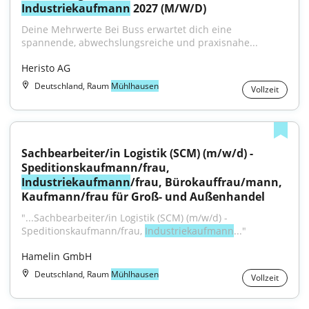
Industriekaufmann
 2027 (M/W/D)
Deine Mehrwerte Bei Buss erwartet dich eine 
spannende, abwechslungsreiche und praxisnahe...
Heristo AG
Deutschland, Raum
Mühlhausen
Vollzeit
Sachbearbeiter/in Logistik (SCM) (m/w/d) - 
Speditionskaufmann/frau, 
Industriekaufmann
/frau, Bürokauffrau/mann, 
Kaufmann/frau für Groß- und Außenhandel
"...Sachbearbeiter/in Logistik (SCM) (m/w/d) - 
Speditionskaufmann/frau, 
Industriekaufmann
..."
Hamelin GmbH
Deutschland, Raum
Mühlhausen
Vollzeit