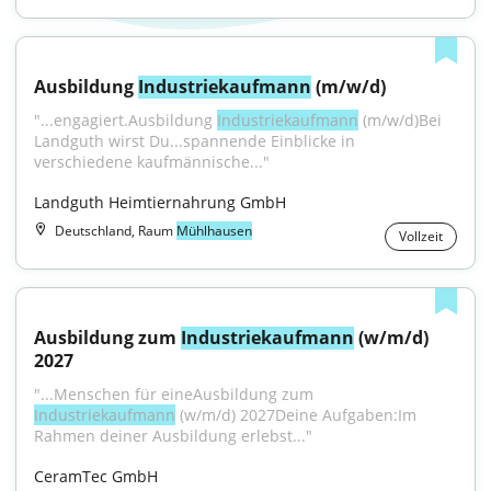
Ausbildung 
Industriekaufmann
 (m/w/d)
"...engagiert.Ausbildung 
Industriekaufmann
 (m/w/d)Bei 
Landguth wirst Du...spannende Einblicke in 
verschiedene kaufmännische..."
Landguth Heimtiernahrung GmbH
Deutschland, Raum
Mühlhausen
Vollzeit
Ausbildung zum 
Industriekaufmann
 (w/m/d) 
2027
"...Menschen für eineAusbildung zum 
Industriekaufmann
 (w/m/d) 2027Deine Aufgaben:Im 
Rahmen deiner Ausbildung erlebst..."
CeramTec GmbH