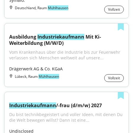
SymBio.
Deutschland, Raum
Mühlhausen
Vollzeit
Ausbildung 
Industriekaufmann
 Mit Ki-
Weiterbildung (M/W/D)
Vom Krankenhaus über die Industrie bis zur Feuerwehr 
verlassen sich Menschen weltweit auf unsere...
Drägerwerk AG & Co. KGaA
Lübeck, Raum
Mühlhausen
Vollzeit
Industriekaufmann
/-frau (d/m/w) 2027
Du bist technikbegeistert und voller Ideen, mit denen Du 
die Welt bewegen willst? Dann ist eine...
Undisclosed