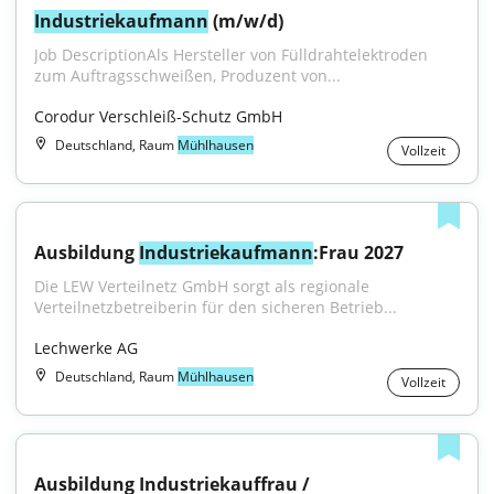
Industriekaufmann
 (m/w/d)
Job DescriptionAls Hersteller von Fülldrahtelektroden 
zum Auftragsschweißen, Produzent von...
Corodur Verschleiß-Schutz GmbH
Deutschland, Raum
Mühlhausen
Vollzeit
Ausbildung 
Industriekaufmann
:Frau 2027
Die LEW Verteilnetz GmbH sorgt als regionale 
Verteilnetzbetreiberin für den sicheren Betrieb...
Lechwerke AG
Deutschland, Raum
Mühlhausen
Vollzeit
Ausbildung Industriekauffrau / 