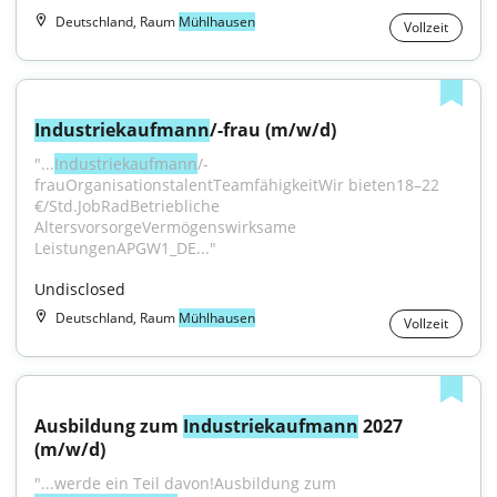
Deutschland, Raum
Mühlhausen
Vollzeit
Industriekaufmann
/-frau (m/w/d)
"...
Industriekaufmann
/-
frauOrganisationstalentTeamfähigkeitWir bieten18–22 
€/Std.JobRadBetriebliche 
AltersvorsorgeVermögenswirksame 
LeistungenAPGW1_DE..."
Undisclosed
Deutschland, Raum
Mühlhausen
Vollzeit
Ausbildung zum 
Industriekaufmann
 2027 
(m/w/d)
"...werde ein Teil davon!Ausbildung zum 