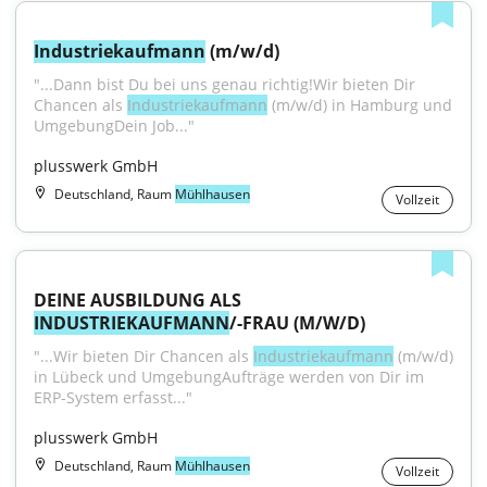
Industriekaufmann
 (m/w/d)
"...Dann bist Du bei uns genau richtig!Wir bieten Dir 
Chancen als 
Industriekaufmann
 (m/w/d) in Hamburg und 
UmgebungDein Job..."
plusswerk GmbH
Deutschland, Raum
Mühlhausen
Vollzeit
DEINE AUSBILDUNG ALS 
INDUSTRIEKAUFMANN
/-FRAU (M/W/D)
"...Wir bieten Dir Chancen als 
Industriekaufmann
 (m/w/d) 
in Lübeck und UmgebungAufträge werden von Dir im 
ERP-System erfasst..."
plusswerk GmbH
Deutschland, Raum
Mühlhausen
Vollzeit