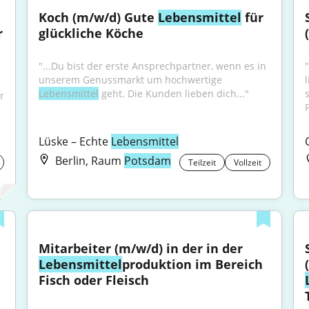
Koch (m/w/d) Gute 
Lebensmittel
 für 
der Intralogistik / im Großhandel für 
glückliche Köche
"...Du bist der erste Ansprechpartner, wenn es in 
unserem Genussmarkt um hochwertige 
Lebensmittel
 geht. Die Kunden lieben dich..."
r 
Lüske – Echte 
Lebensmittel
Berlin, Raum
Potsdam
Teilzeit
Vollzeit
Mitarbeiter (m/w/d) in der in der 
Lebensmittel
produktion im Bereich 
Fisch oder Fleisch