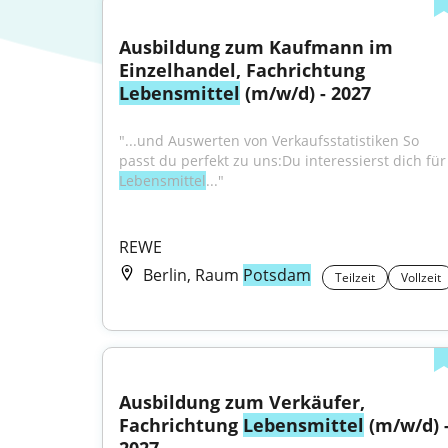
Ausbildung zum Kaufmann im 
Einzelhandel, Fachrichtung 
Lebensmittel
 (m/w/d) - 2027
"...und Auswerten von Verkaufsstatistiken So 
passt du perfekt zu uns:D
Lebensmittel
..."
REWE
Berlin, Raum
Potsdam
Teilzeit
Vollzeit
Ausbildung zum Verkäufer, 
Fachrichtung 
Lebensmittel
 (m/w/d) -