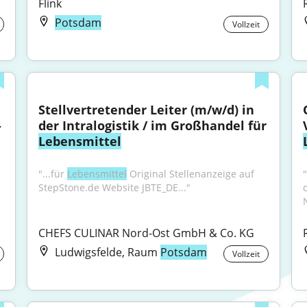
Flink
Potsdam
Vollzeit
Stellvertretender Leiter (m/w/d) in 
 
der Intralogistik / im Großhandel für 
Lebensmittel
"...für 
Lebensmittel
 Original Stellenanzeige auf 
"
StepStone.de Website JBTE_DE..."
CHEFS CULINAR Nord-Ost GmbH & Co. KG
Ludwigsfelde, Raum
Potsdam
Vollzeit