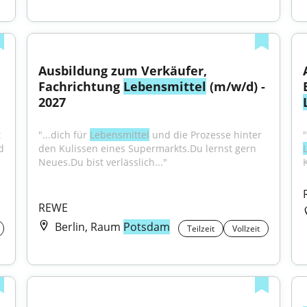
Ausbildung zum Verkäufer, 
Fachrichtung 
Lebensmittel
 (m/w/d) - 
2027
 
"...dich für 
Lebensmittel
 und die Prozesse hinter 
 
den Kulissen eines Supermarkts.Du lernst gern 
Neues.Du bist verlässlich..."
K
REWE
Berlin, Raum
Potsdam
Teilzeit
Vollzeit