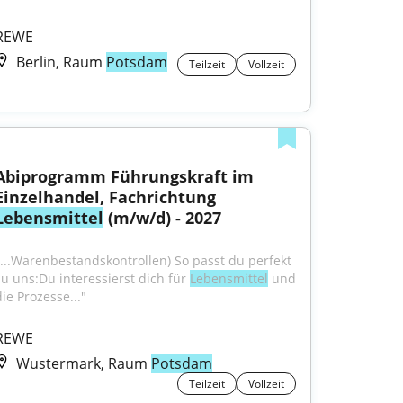
REWE
Berlin, Raum
Potsdam
Teilzeit
Vollzeit
Abiprogramm Führungskraft im 
Einzelhandel, Fachrichtung 
Lebensmittel
 (m/w/d) - 2027
"...Warenbestandskontrollen) So passt du perfekt 
zu uns:Du interessierst dich für 
Lebensmittel
 und 
die Prozesse..."
REWE
Wustermark, Raum
Potsdam
Teilzeit
Vollzeit