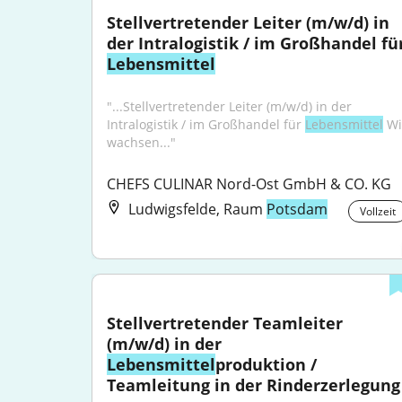
Stellvertretender Leiter (m/w/d) in 
Lebensmittel
"...Stellvertretender Leiter (m/w/d) in der 
Intralogistik / im Großhandel für 
Lebensmittel
 Wi
wachsen..."
CHEFS CULINAR Nord-Ost GmbH & CO. KG
Ludwigsfelde, Raum
Potsdam
Vollzeit
Stellvertretender Teamleiter 
(m/w/d) in der 
Lebensmittel
produktion / 
Teamleitung in der Rinderzerlegung