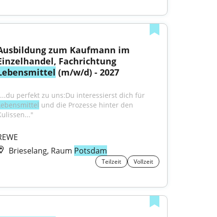
Ausbildung zum Kaufmann im 
Einzelhandel, Fachrichtung 
Lebensmittel
 (m/w/d) - 2027
"...du perfekt zu uns:Du interessierst dich für 
Lebensmittel
 und die Prozesse hinter den 
ulissen..."
REWE
Brieselang, Raum
Potsdam
Teilzeit
Vollzeit