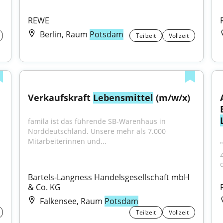
REWE
Berlin, Raum
Potsdam
Teilzeit
Vollzeit
Verkaufskraft 
Lebensmittel
 (m/w/x)
famila ist das führende SB-Warenhaus in 
Norddeutschland. Unsere mehr als 7.000 
Mitarbeiterinnen und...
u interessierst dich für 
Bartels-Langness Handelsgesellschaft mbH 
& Co. KG
Falkensee, Raum
Potsdam
Teilzeit
Vollzeit