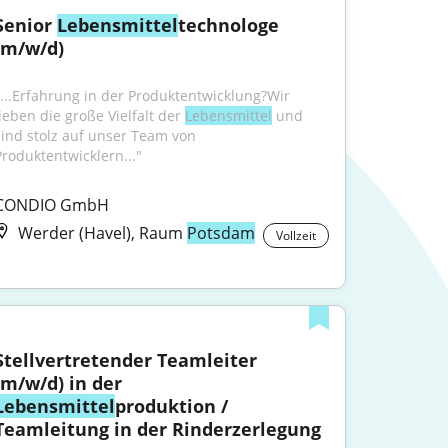
Senior 
Lebensmittel
technologe 
(m/w/d)
"...Erfahrung in der Produktentwicklung?Wir 
lieben die große Vielfalt der 
Lebensmittel
 und 
sind stolz auf unser Team von 
Produktentwicklern..."
CONDIO GmbH
Werder (Havel), Raum
Potsdam
Vollzeit
Stellvertretender Teamleiter 
(m/w/d) in der 
Lebensmittel
produktion / 
Teamleitung in der Rinderzerlegung