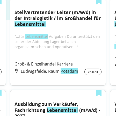
Stellvertretender Leiter (m/w/d) in 
der Intralogistik / im Großhandel für 
Lebensmittel
"...für 
Lebensmittel
 Aufgaben Du unterstützt den 
u interessierst dich für 
Leiter der Abteilung Lager bei allen 
organisatorischen und operativen..."
Groß- & Einzelhandel Karriere
Ludwigsfelde, Raum
Potsdam
Vollzeit
Ausbildung zum Verkäufer, 
 
Fachrichtung 
Lebensmittel
 (m/w/d) - 