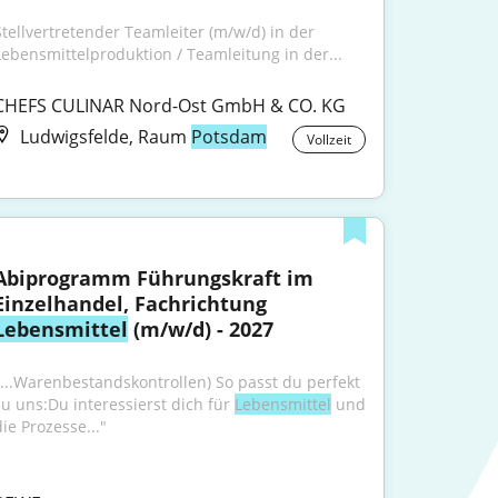
Stellvertretender Teamleiter (m/w/d) in der 
Lebensmittelproduktion / Teamleitung in der...
CHEFS CULINAR Nord-Ost GmbH & CO. KG
Ludwigsfelde, Raum
Potsdam
Vollzeit
Abiprogramm Führungskraft im 
Einzelhandel, Fachrichtung 
Lebensmittel
 (m/w/d) - 2027
"...Warenbestandskontrollen) So passt du perfekt 
zu uns:Du interessierst dich für 
Lebensmittel
 und 
die Prozesse..."