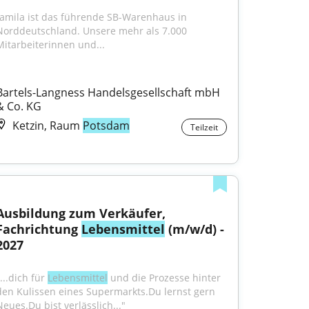
famila ist das führende SB-Warenhaus in 
Norddeutschland. Unsere mehr als 7.000 
Mitarbeiterinnen und...
Bartels-Langness Handelsgesellschaft mbH 
& Co. KG
Ketzin, Raum
Potsdam
Teilzeit
Ausbildung zum Verkäufer, 
Fachrichtung 
Lebensmittel
 (m/w/d) - 
2027
...dich für 
Lebensmittel
 und die Prozesse hinter 
den Kulissen eines Supermarkts.Du lernst gern 
Neues.Du bist verlässlich..."