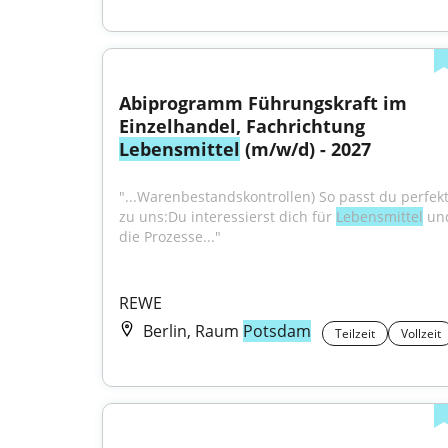
Abiprogramm Führungskraft im 
Einzelhandel, Fachrichtung 
Lebensmittel
 (m/w/d) - 2027
"...Warenbestandskontrollen) So passt du perfekt
zu uns:Du interessierst dich für 
Lebensmittel
 und
die Prozesse..."
REWE
Berlin, Raum
Potsdam
Teilzeit
Vollzeit