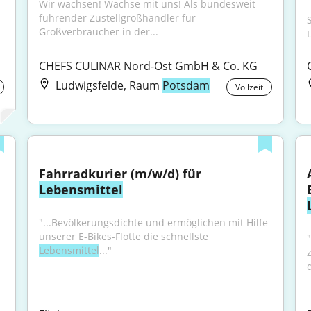
Wir wachsen! Wachse mit uns! Als bundesweit 
führender Zustellgroßhändler für 
Großverbraucher in der...
CHEFS CULINAR Nord-Ost GmbH & Co. KG
Ludwigsfelde, Raum
Potsdam
Vollzeit
Fahrradkurier (m/w/d) für 
Lebensmittel
"...Bevölkerungsdichte und ermöglichen mit Hilfe 
unserer E-Bikes-Flotte die schnellste 
Lebensmittel
..."