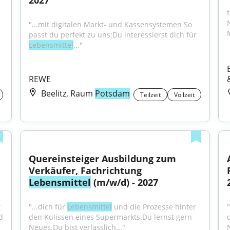
2027
"...mit digitalen Markt- und Kassensystemen So 
u interessierst dich für 
passt du perfekt zu uns:Du interessierst dich für 
Lebensmittel
..."
REWE
Beelitz, Raum
Potsdam
Teilzeit
Vollzeit
Quereinsteiger Ausbildung zum 
Verkäufer, Fachrichtung 
Lebensmittel
 (m/w/d) - 2027
 
"...dich für 
Lebensmittel
 und die Prozesse hinter 
"
 
den Kulissen eines Supermarkts.Du lernst gern 
Neues.Du bist verlässlich..."