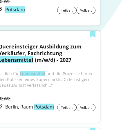
REWE
Potsdam
Teilzeit
Vollzeit
Quereinsteiger Ausbildung zum 
Verkäufer, Fachrichtung 
Lebensmittel
 (m/w/d) - 2027
...dich für 
Lebensmittel
 und die Prozesse hinter 
den Kulissen eines Supermarkts.Du lernst gern 
Neues.Du bist verlässlich..."
REWE
Berlin, Raum
Potsdam
Teilzeit
Vollzeit