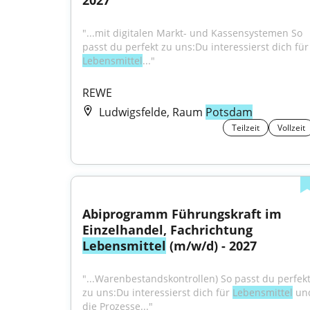
2027
"...mit digitalen Markt- und Kassensystemen So 
passt du perfekt zu uns:D
Lebensmittel
..."
REWE
Ludwigsfelde, Raum
Potsdam
Teilzeit
Vollzeit
Abiprogramm Führungskraft im 
Einzelhandel, Fachrichtung 
Lebensmittel
 (m/w/d) - 2027
"...Warenbestandskontrollen) So passt du perfekt
zu uns:Du interessierst dich für 
Lebensmittel
 und
die Prozesse..."