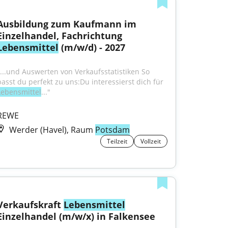
Ausbildung zum Kaufmann im 
Einzelhandel, Fachrichtung 
Lebensmittel
 (m/w/d) - 2027
"...und Auswerten von Verkaufsstatistiken So 
passt du perfekt zu uns:Du interessierst dich für 
Lebensmittel
..."
REWE
Werder (Havel), Raum
Potsdam
Teilzeit
Vollzeit
Verkaufskraft 
Lebensmittel
Einzelhandel (m/w/x) in Falkensee