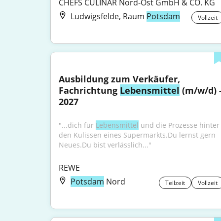
CHEFS CULINAR Nord-Ost GmbH & CO. KG
Ludwigsfelde, Raum
Potsdam
Vollzeit
Ausbildung zum Verkäufer, 
Fachrichtung 
Lebensmittel
 (m/w/d) -
2027
"...dich für 
Lebensmittel
 und die Prozesse hinter 
den Kulissen eines Supermarkts.Du lernst gern 
Neues.Du bist verlässlich..."
REWE
Potsdam
Nord
Teilzeit
Vollzeit