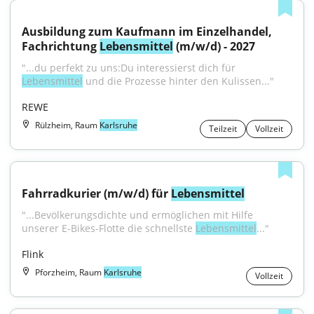
Ausbildung zum Kaufmann im Einzelhandel, 
Fachrichtung 
Lebensmittel
 (m/w/d) - 2027
"...du perfekt zu uns:Du interessierst dich für 
Lebensmittel
 und die Prozesse hinter den Kulissen..."
REWE
Rülzheim, Raum
Karlsruhe
Teilzeit
Vollzeit
Fahrradkurier (m/w/d) für 
Lebensmittel
"...Bevölkerungsdichte und ermöglichen mit Hilfe 
unserer E-Bikes-Flotte die schnellste 
Lebensmittel
..."
Flink
Pforzheim, Raum
Karlsruhe
Vollzeit