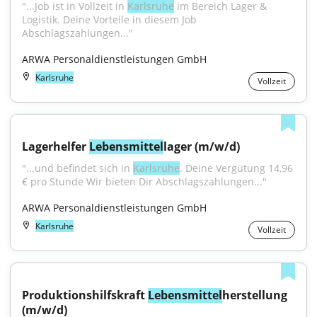
"...Job ist in Vollzeit in 
Karlsruhe
 im Bereich Lager & 
Logistik. Deine Vorteile in diesem Job 
Abschlagszahlungen..."
ARWA Personaldienstleistungen GmbH
Karlsruhe
Vollzeit
Lagerhelfer 
Lebensmittel
lager (m/w/d)
"...und befindet sich in 
Karlsruhe
. Deine Vergütung 14,96 
€ pro Stunde Wir bieten Dir Abschlagszahlungen..."
ARWA Personaldienstleistungen GmbH
Karlsruhe
Vollzeit
Produktionshilfskraft 
Lebensmittel
herstellung 
(m/w/d)