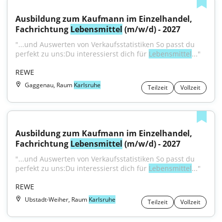
Ausbildung zum Kaufmann im Einzelhandel, 
Fachrichtung 
Lebensmittel
 (m/w/d) - 2027
"...und Auswerten von Verkaufsstatistiken So passt du 
perfekt zu uns:Du interessierst dich für 
Lebensmittel
..."
REWE
Gaggenau, Raum
Karlsruhe
Teilzeit
Vollzeit
Ausbildung zum Kaufmann im Einzelhandel, 
Fachrichtung 
Lebensmittel
 (m/w/d) - 2027
"...und Auswerten von Verkaufsstatistiken So passt du 
perfekt zu uns:Du interessierst dich für 
Lebensmittel
..."
REWE
Ubstadt-Weiher, Raum
Karlsruhe
Teilzeit
Vollzeit