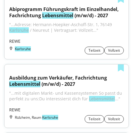
Abiprogramm Führungskraft im Einzelhandel, 
Fachrichtung 
Lebensmittel
 (m/w/d) - 2027
"...Adresse: Hermann-Hoepker-Aschoff-Str. 1, 76149 
Karlsruhe
 / Neureut | Vertragsart: Vollzeit..."
REWE
Karlsruhe
Teilzeit
Vollzeit
Ausbildung zum Verkäufer, Fachrichtung 
Lebensmittel
 (m/w/d) - 2027
"...mit digitalen Markt- und Kassensystemen So passt du 
perfekt zu uns:Du interessierst dich für 
Lebensmittel
..."
REWE
Rülzheim, Raum
Karlsruhe
Teilzeit
Vollzeit