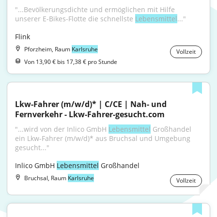
"...Bevölkerungsdichte und ermöglichen mit Hilfe 
unserer E-Bikes-Flotte die schnellste 
Lebensmittel
..."
Flink
Pforzheim, Raum
Karlsruhe
Vollzeit
Von 13,90 € bis 17,38 € pro Stunde
Lkw-Fahrer (m/w/d)* | C/CE | Nah- und 
Fernverkehr - Lkw-Fahrer-gesucht.com
"...wird von der Inlico GmbH 
Lebensmittel
 Großhandel 
ein Lkw-Fahrer (m/w/d)* aus Bruchsal und Umgebung 
gesucht..."
Inlico GmbH 
Lebensmittel
 Großhandel
Bruchsal, Raum
Karlsruhe
Vollzeit