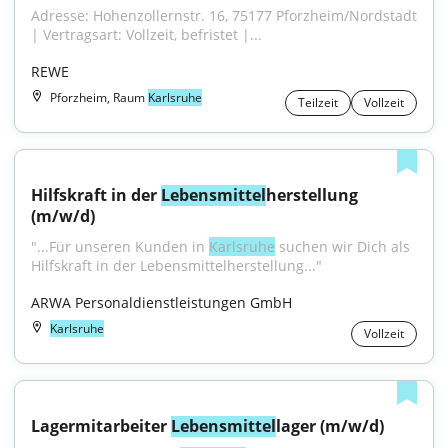
Adresse: Hohenzollernstr. 16, 75177 Pforzheim/Nordstadt 
| Vertragsart: Vollzeit, befristet |...
REWE
Pforzheim, Raum
Karlsruhe
Teilzeit
Vollzeit
Hilfskraft in der 
Lebensmittel
herstellung 
(m/w/d)
"...Für unseren Kunden in 
Karlsruhe
 suchen wir Dich als 
Hilfskraft in der Lebensmittelherstellung..."
ARWA Personaldienstleistungen GmbH
Karlsruhe
Vollzeit
Lagermitarbeiter 
Lebensmittel
lager (m/w/d)