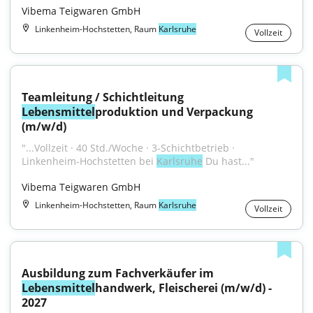
Vibema Teigwaren GmbH
Linkenheim-Hochstetten, Raum
Karlsruhe
Vollzeit
Teamleitung / Schichtleitung 
Lebensmittel
produktion und Verpackung 
(m/w/d)
"...Vollzeit · 40 Std./Woche · 3-Schichtbetrieb · 
Linkenheim-Hochstetten bei 
Karlsruhe
 Du hast..."
Vibema Teigwaren GmbH
Linkenheim-Hochstetten, Raum
Karlsruhe
Vollzeit
Ausbildung zum Fachverkäufer im 
Lebensmittel
handwerk, Fleischerei (m/w/d) - 
2027