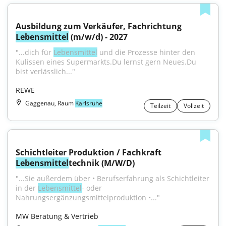
Ausbildung zum Verkäufer, Fachrichtung 
Lebensmittel
 (m/w/d) - 2027
"...dich für 
Lebensmittel
 und die Prozesse hinter den 
Kulissen eines Supermarkts.Du lernst gern Neues.Du 
bist verlässlich..."
REWE
Gaggenau, Raum
Karlsruhe
Teilzeit
Vollzeit
Schichtleiter Produktion / Fachkraft 
Lebensmittel
technik (M/W/D)
"...Sie außerdem über • Berufserfahrung als Schichtleiter 
in der 
Lebensmittel
- oder 
Nahrungsergänzungsmittelproduktion •..."
MW Beratung & Vertrieb