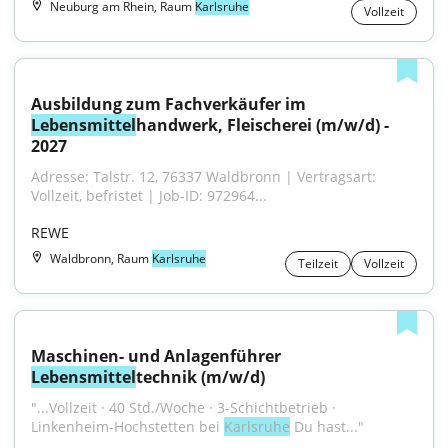
Neuburg am Rhein, Raum
Karlsruhe
Vollzeit
Ausbildung zum Fachverkäufer im 
Lebensmittel
handwerk, Fleischerei (m/w/d) - 
2027
Adresse: Talstr. 12, 76337 Waldbronn | Vertragsart: 
Vollzeit, befristet | Job-ID: 972964...
REWE
Waldbronn, Raum
Karlsruhe
Teilzeit
Vollzeit
Maschinen- und Anlagenführer 
Lebensmittel
technik (m/w/d)
"...Vollzeit · 40 Std./Woche · 3-Schichtbetrieb · 
Linkenheim-Hochstetten bei 
Karlsruhe
 Du hast..."