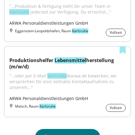
"...Produktion & Fertigung steht Dir unser Team in 
Karlsruhe
 jederzeit zur Verfügung. Du erreichst..."
ARWA Personaldienstleistungen GmbH
Eggenstein-Leopoldshafen, Raum
Karlsruhe
Vollzeit
Produktionshelfer 
Lebensmittel
herstellung 
(m/w/d)
"...oder per E-Mail 
karlsruhe
@arwa.de bewerben, wir 
versprechen Dir eine zeitnahe Kontaktaufnahme zu 
unserem..."
ARWA Personaldienstleistungen GmbH
Malsch, Raum
Karlsruhe
Vollzeit