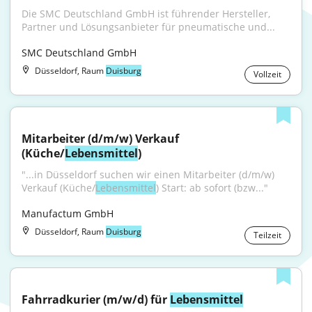
Die SMC Deutschland GmbH ist führender Hersteller, 
Partner und Lösungsanbieter für pneumatische und...
SMC Deutschland GmbH
Düsseldorf, Raum
Duisburg
Vollzeit
Mitarbeiter (d/m/w) Verkauf 
(Küche/
Lebensmittel
)
"...in Düsseldorf suchen wir einen Mitarbeiter (d/m/w) 
Verkauf (Küche/
Lebensmittel
) Start: ab sofort (bzw..."
Manufactum GmbH
Düsseldorf, Raum
Duisburg
Teilzeit
Fahrradkurier (m/w/d) für 
Lebensmittel