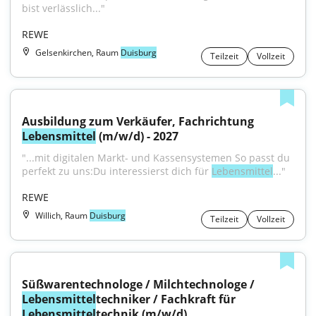
bist verlässlich..."
REWE
Gelsenkirchen, Raum
Duisburg
Teilzeit
Vollzeit
Ausbildung zum Verkäufer, Fachrichtung 
Lebensmittel
 (m/w/d) - 2027
"...mit digitalen Markt- und Kassensystemen So passt du 
perfekt zu uns:Du interessierst dich für 
Lebensmittel
..."
REWE
Willich, Raum
Duisburg
Teilzeit
Vollzeit
Süßwarentechnologe / Milchtechnologe / 
Lebensmittel
techniker / Fachkraft für 
Lebensmittel
technik (m/w/d)