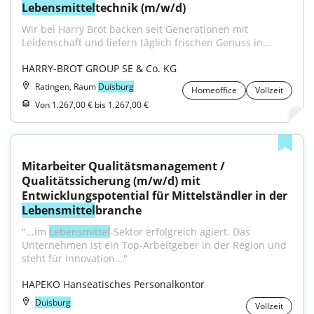
Lebensmittel
technik (m/w/d)
Wir bei Harry Brot backen seit Generationen mit 
Leidenschaft und liefern täglich frischen Genuss in...
HARRY-BROT GROUP SE & Co. KG
Ratingen, Raum
Duisburg
Homeoffice
Vollzeit
Von 1.267,00 € bis 1.267,00 €
Mitarbeiter Qualitätsmanagement / 
Qualitätssicherung (m/w/d) mit 
Entwicklungspotential für Mittelständler in der 
Lebensmittel
branche
"...im 
Lebensmittel
-Sektor erfolgreich agiert. Das 
Unternehmen ist ein Top-Arbeitgeber in der Region und 
steht für Innovation..."
HAPEKO Hanseatisches Personalkontor
Duisburg
Vollzeit