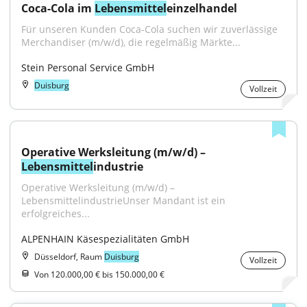
Coca-Cola im 
Lebensmittel
einzelhandel
Für unseren Kunden Coca-Cola suchen wir zuverlässige 
Merchandiser (m/w/d), die regelmäßig Märkte...
Stein Personal Service GmbH
Duisburg
Vollzeit
Operative Werksleitung (m/w/d) – 
Lebensmittel
industrie
Operative Werksleitung (m/w/d) – 
LebensmittelindustrieUnser Mandant ist ein 
erfolgreiches...
ALPENHAIN Käsespezialitäten GmbH
Düsseldorf, Raum
Duisburg
Vollzeit
Von 120.000,00 € bis 150.000,00 €