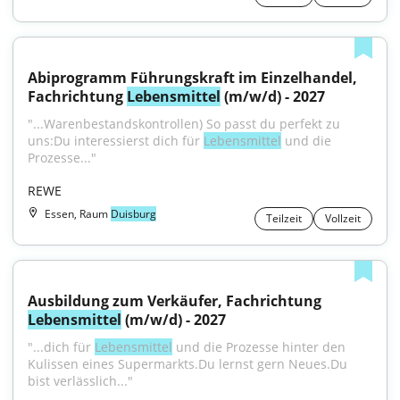
Abiprogramm Führungskraft im Einzelhandel, 
Fachrichtung 
Lebensmittel
 (m/w/d) - 2027
"...Warenbestandskontrollen) So passt du perfekt zu 
uns:Du interessierst dich für 
Lebensmittel
 und die 
Prozesse..."
REWE
Essen, Raum
Duisburg
Teilzeit
Vollzeit
Ausbildung zum Verkäufer, Fachrichtung 
Lebensmittel
 (m/w/d) - 2027
"...dich für 
Lebensmittel
 und die Prozesse hinter den 
Kulissen eines Supermarkts.Du lernst gern Neues.Du 
bist verlässlich..."