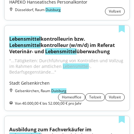
HAPEKO Hanseatisches Personalkontor
Düsseldorf, Raum
Duisburg
Vollzeit
Lebensmittel
kontrolleurin bzw. 
Lebensmittel
kontrolleur (w/m/d) im Referat 
Veterinär- und 
Lebensmittel
überwachung
"...Tätigkeiten: Durchführung von Kontrollen und Vollzug 
im Rahmen der amtlichen 
Lebensmittel
-, 
Bedarfsgegenstände..."
Stadt Gelsenkirchen
Gelsenkirchen, Raum
Duisburg
Homeoffice
Teilzeit
Vollzeit
Von 40.000,00 € bis 52.000,00 € pro Jahr
Ausbildung zum Fachverkäufer im 