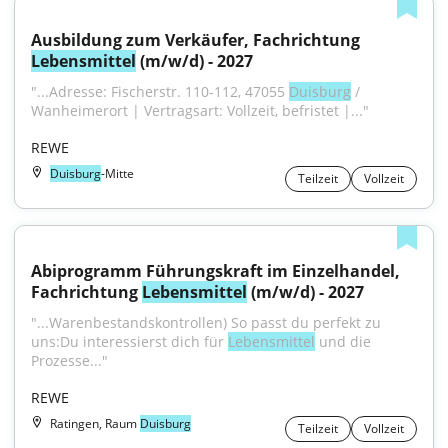
Ausbildung zum Verkäufer, Fachrichtung 
Lebensmittel
 (m/w/d) - 2027
"...Adresse: Fischerstr. 110-112, 47055 
Duisburg
 / 
Wanheimerort | Vertragsart: Vollzeit, befristet |..."
REWE
Duisburg
-Mitte
Teilzeit
Vollzeit
Abiprogramm Führungskraft im Einzelhandel, 
Fachrichtung 
Lebensmittel
 (m/w/d) - 2027
"...Warenbestandskontrollen) So passt du perfekt zu 
uns:Du interessierst dich für 
Lebensmittel
 und die 
Prozesse..."
REWE
Ratingen, Raum
Duisburg
Teilzeit
Vollzeit