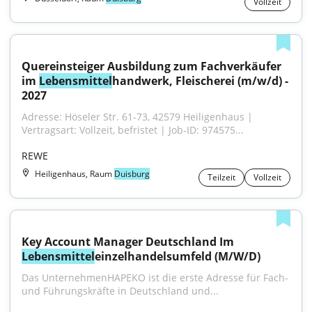
Vollzeit
Quereinsteiger Ausbildung zum Fachverkäufer 
im 
Lebensmittel
handwerk, Fleischerei (m/w/d) - 
2027
Adresse: Höseler Str. 61-73, 42579 Heiligenhaus | 
Vertragsart: Vollzeit, befristet | Job-ID: 974575...
REWE
Heiligenhaus, Raum
Duisburg
Teilzeit
Vollzeit
Key Account Manager Deutschland Im 
Lebensmittel
einzelhandelsumfeld (M/W/D)
Das UnternehmenHAPEKO ist die erste Adresse für Fach- 
und Führungskräfte in Deutschland und...