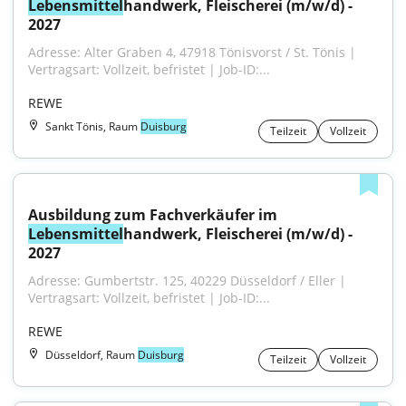
Lebensmittel
handwerk, Fleischerei (m/w/d) - 
2027
Adresse: Alter Graben 4, 47918 Tönisvorst / St. Tönis | 
Vertragsart: Vollzeit, befristet | Job-ID:...
REWE
Sankt Tönis, Raum
Duisburg
Teilzeit
Vollzeit
Ausbildung zum Fachverkäufer im 
Lebensmittel
handwerk, Fleischerei (m/w/d) - 
2027
Adresse: Gumbertstr. 125, 40229 Düsseldorf / Eller | 
Vertragsart: Vollzeit, befristet | Job-ID:...
REWE
Düsseldorf, Raum
Duisburg
Teilzeit
Vollzeit