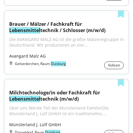
Brauer / Mälzer / Fachkraft für 
Lebensmittel
technik / Schlosser (m/w/d)
Die AVANGARD MALZ AG ist die größte Mälzereigruppe in 
Deutschland. Wir produzieren an vier...
Avangard Malz AG
Gelsenkirchen, Raum
Duisburg
Vollzeit
Milchtechnologe/in oder Fachkraft für 
Lebensmittel
technik (m/w/d)
Über uns Werde Teil der Münsterland-Familie!Die 
Münsterland J. Lülf GmbH ist ein traditionelles,...
Münsterland J. Lülf GmbH
Düsseldorf, Raum
Duisburg