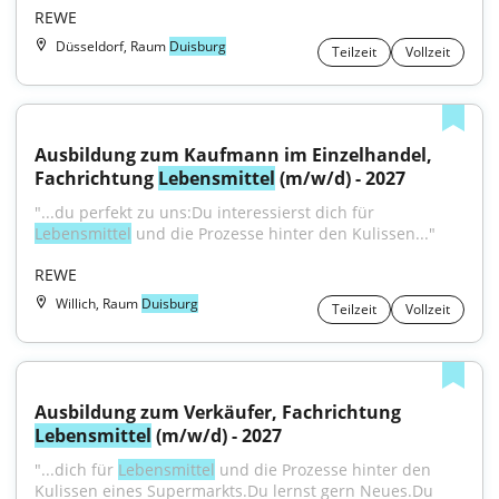
REWE
Düsseldorf, Raum
Duisburg
Teilzeit
Vollzeit
Ausbildung zum Kaufmann im Einzelhandel, 
Fachrichtung 
Lebensmittel
 (m/w/d) - 2027
"...du perfekt zu uns:Du interessierst dich für 
Lebensmittel
 und die Prozesse hinter den Kulissen..."
REWE
Willich, Raum
Duisburg
Teilzeit
Vollzeit
Ausbildung zum Verkäufer, Fachrichtung 
Lebensmittel
 (m/w/d) - 2027
"...dich für 
Lebensmittel
 und die Prozesse hinter den 
Kulissen eines Supermarkts.Du lernst gern Neues.Du 