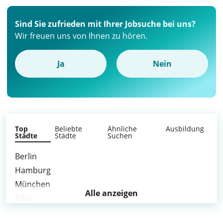
Sind Sie zufrieden mit Ihrer Jobsuche bei uns?
Wir freuen uns von Ihnen zu hören.
Ja
Nein
Top
Beliebte
Ähnliche
Ausbildung
Städte
Städte
Suchen
Berlin
Hamburg
München
Alle anzeigen
Köln
Frankfurt am Main