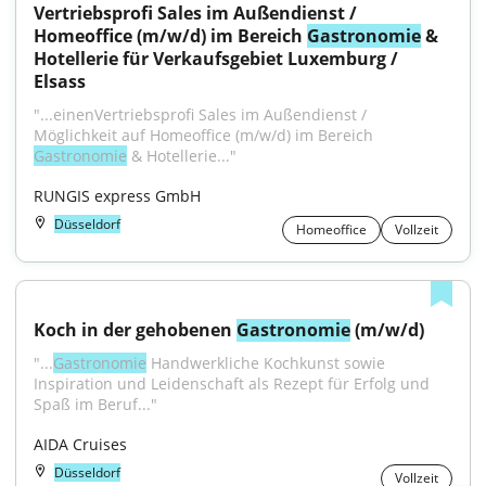
Vertriebsprofi Sales im Außendienst / 
Homeoffice (m/w/d) im Bereich 
Gastronomie
 & 
Hotellerie für Verkaufsgebiet Luxemburg / 
Elsass
"...einenVertriebsprofi Sales im Außendienst / 
Möglichkeit auf Homeoffice (m/w/d) im Bereich 
Gastronomie
 & Hotellerie..."
RUNGIS express GmbH
Düsseldorf
Homeoffice
Vollzeit
Koch in der gehobenen 
Gastronomie
 (m/w/d)
"...
Gastronomie
 Handwerkliche Kochkunst sowie 
Inspiration und Leidenschaft als Rezept für Erfolg und 
Spaß im Beruf..."
AIDA Cruises
Düsseldorf
Vollzeit