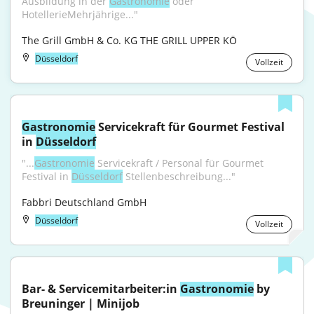
Ausbildung in der 
Gastronomie
 oder 
HotellerieMehrjährige..."
The Grill GmbH & Co. KG THE GRILL UPPER KÖ
Düsseldorf
Vollzeit
Gastronomie
 Servicekraft für Gourmet Festival 
in 
Düsseldorf
"...
Gastronomie
 Servicekraft / Personal für Gourmet 
Festival in 
Düsseldorf
 Stellenbeschreibung..."
Fabbri Deutschland GmbH
Düsseldorf
Vollzeit
Bar- & Servicemitarbeiter:in 
Gastronomie
 by 
Breuninger | Minijob