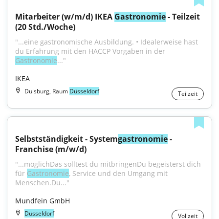
Mitarbeiter (w/m/d) IKEA 
Gastronomie
 - Teilzeit 
(20 Std./Woche)
"...eine gastronomische Ausbildung. • Idealerweise hast 
du Erfahrung mit den HACCP Vorgaben in der 
Gastronomie
..."
IKEA
Duisburg, Raum
Düsseldorf
Teilzeit
Selbstständigkeit - System
gastronomie
 - 
Franchise (m/w/d)
"...möglichDas solltest du mitbringenDu begeisterst dich 
für 
Gastronomie
, Service und den Umgang mit 
Menschen.Du..."
Mundfein GmbH
Düsseldorf
Vollzeit