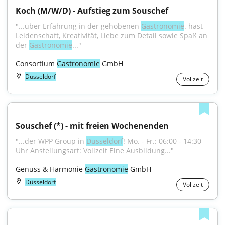
Koch (M/W/D) - Aufstieg zum Souschef
"...über Erfahrung in der gehobenen 
Gastronomie
. hast 
Leidenschaft, Kreativität, Liebe zum Detail sowie Spaß an 
der 
Gastronomie
..."
Consortium 
Gastronomie
 GmbH
Düsseldorf
Vollzeit
Souschef (*) - mit freien Wochenenden
"...der WPP Group in 
Düsseldorf
! Mo. - Fr.: 06:00 - 14:30 
Uhr Anstellungsart: Vollzeit Eine Ausbildung..."
Genuss & Harmonie 
Gastronomie
 GmbH
Düsseldorf
Vollzeit