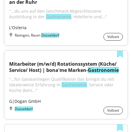
an der Ruhr
"...du uns auf den Geschmack:Abgeschlossene 
Ausbildung in der 
Gastronomie
, Hotellerie und..."
L'Osteria
Ratingen, Raum
Düsseldorf
Vollzeit
Mitarbeiter (m/w/d) Rotationssystem (Küche/ 
Service/ Host) | bona'me Marken-
Gastronomie
"...für Gästeanliegen Qualifikation Das bringst du mit 
Idealerweise Erfahrung in 
Gastronomie
, Service oder 
Küche (kein..."
G|Dogan GmbH
Düsseldorf
Vollzeit