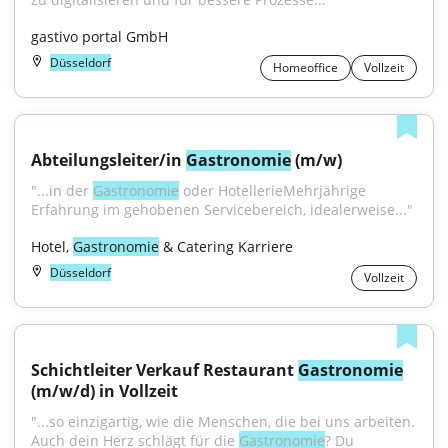
gastivo portal GmbH
Düsseldorf
Homeoffice
Vollzeit
Abteilungsleiter/in 
Gastronomie
 (m/w)
"...in der 
Gastronomie
 oder HotellerieMehrjährige 
Erfahrung im gehobenen Servicebereich, idealerweise..."
Hotel, 
Gastronomie
 & Catering Karriere
Düsseldorf
Vollzeit
Schichtleiter Verkauf Restaurant 
Gastronomie
(m/w/d) in Vollzeit
"...so einzigartig, wie die Menschen, die bei uns arbeiten. 
Auch dein Herz schlägt für die 
Gastronomie
? Du 