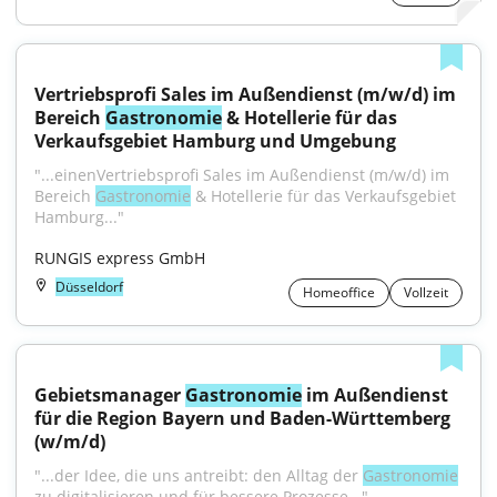
Vertriebsprofi Sales im Außendienst (m/w/d) im 
Bereich 
Gastronomie
 & Hotellerie für das 
Verkaufsgebiet Hamburg und Umgebung
"...einenVertriebsprofi Sales im Außendienst (m/w/d) im 
Bereich 
Gastronomie
 & Hotellerie für das Verkaufsgebiet 
Hamburg..."
RUNGIS express GmbH
Düsseldorf
Homeoffice
Vollzeit
Gebietsmanager 
Gastronomie
 im Außendienst 
für die Region Bayern und Baden-Württemberg 
(w/m/d)
"...der Idee, die uns antreibt: den Alltag der 
Gastronomie
zu digitalisieren und für bessere Prozesse..."