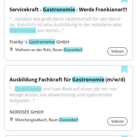
Servicekraft - 
Gastronomie
 - Werde Frankianer!!!
"...sondern wie groß deine Leidenschaft für den Beruf 
ist. Natürlich ist eine Ausbildung in der Hotellerie oder 
Gastronomie
 von Vorteil..."
Franky´s 
Gastronomie
 GmbH
Mülheim an der Ruhr, Raum
Düsseldorf
Vollzeit
Ausbildung Fachkraft für 
Gastronomie
 (m/w/d)
"...
Gastronomie
 und hast Bock auf einen Job mit 'ner 
Menge Action, viel Abwechslung und spannenden 
Aufgaben..."
NORDSEE GmbH
Mönchengladbach, Raum
Düsseldorf
Vollzeit