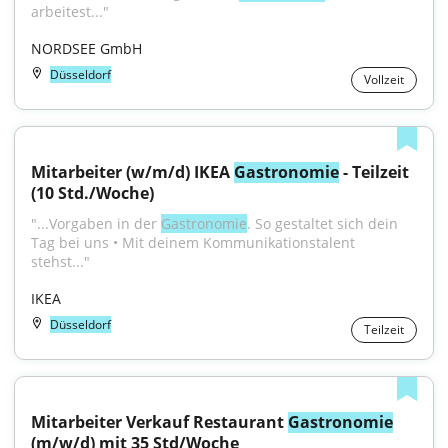
arbeitest..."
NORDSEE GmbH
Düsseldorf
Vollzeit
Mitarbeiter (w/m/d) IKEA 
Gastronomie
 - Teilzeit 
(10 Std./Woche)
"...Vorgaben in der 
Gastronomie
. So gestaltet sich dein 
Tag bei uns • Mit deinem Kommunikationstalent 
stehst..."
IKEA
Düsseldorf
Teilzeit
Mitarbeiter Verkauf Restaurant 
Gastronomie
(m/w/d) mit 35 Std/Woche