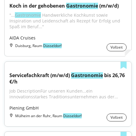
Koch in der gehobenen 
Gastronomie
 (m/w/d)
"...
Gastronomie
 Handwerkliche Kochkunst sowie 
Inspiration und Leidenschaft als Rezept für Erfolg und 
Spaß im Beruf..."
AIDA Cruises
Duisburg, Raum
Düsseldorf
Vollzeit
Servicefachkraft (m/w/d) 
Gastronomie
 bis 26,76 
€/h
Job DescriptionFür unseren Kunden...ein 
innovationsstarkes Traditionsunternehmen aus der...
Piening GmbH
Mülheim an der Ruhr, Raum
Düsseldorf
Vollzeit