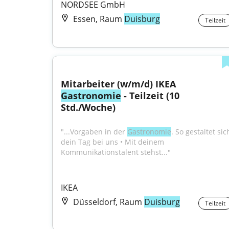
NORDSEE GmbH
Essen, Raum
Duisburg
Teilzeit
Mitarbeiter (w/m/d) IKEA 
Gastronomie
 - Teilzeit (10 
Std./Woche)
"...Vorgaben in der 
Gastronomie
. So gestaltet sich
dein Tag bei uns • Mit deinem 
Kommunikationstalent stehst..."
IKEA
Düsseldorf, Raum
Duisburg
Teilzeit