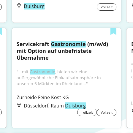
Duisburg
Vollzeit
Servicekraft 
Gastronomie
 (m/w/d) 
mit Option auf unbefristete 
Übernahme
i
"...mit 
Gastronomie
, bieten wir eine 
außergewöhnliche Einkaufsatmosphäre in 
unseren 6 Märkten im Rheinland..."
Zurheide Feine Kost KG
Düsseldorf, Raum
Duisburg
Teilzeit
Vollzeit