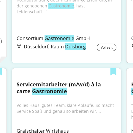
-
der gehobenen 
Gastronomie
. hast 
Leidenschaft..."
Consortium 
Gastronomie
 GmbH
Düsseldorf, Raum
Duisburg
Vollzeit
Servicemitarbeiter (m/w/d) à la 
carte 
Gastronomie
Volles Haus, gutes Team, klare Abläufe. So macht 
"
Service Spaß und genau so arbeiten wir....
Grafschafter Wirtshaus