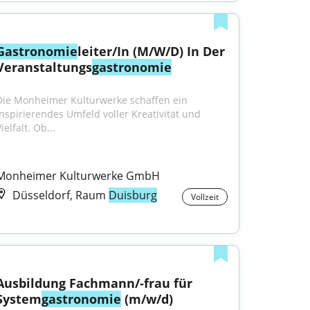
Gastronomie
leiter/In (M/W/D) In Der 
Veranstaltungs
gastronomie
Die Monheimer Kulturwerke schaffen ein 
inspirierendes Umfeld voller Kreativität und 
ielfalt. Ob...
Monheimer Kulturwerke GmbH
Düsseldorf, Raum
Duisburg
Vollzeit
Ausbildung Fachmann/-frau für 
System
gastronomie
 (m/w/d)