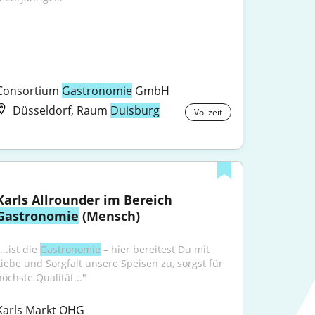
Consortium 
Gastronomie
 GmbH
Düsseldorf, Raum
Duisburg
Vollzeit
Karls Allrounder im Bereich 
Gastronomie
 (Mensch)
...ist die 
Gastronomie
 – hier bereitest Du mit 
Liebe und Sorgfalt unsere Speisen zu, sorgst für 
höchste Qualität..."
Karls Markt OHG