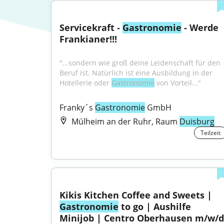
Servicekraft - 
Gastronomie
 - Werde 
Frankianer!!!
"...sondern wie groß deine Leidenschaft für den 
Beruf ist. Natürlich ist eine Ausbildung in der 
Hotellerie oder 
Gastronomie
 von Vorteil..."
Franky´s 
Gastronomie
 GmbH
Mülheim an der Ruhr, Raum
Duisburg
Teilzeit
Kikis Kitchen Coffee and Sweets | 
Gastronomie
 to go | Aushilfe 
Minijob | Centro Oberhausen m/w/d