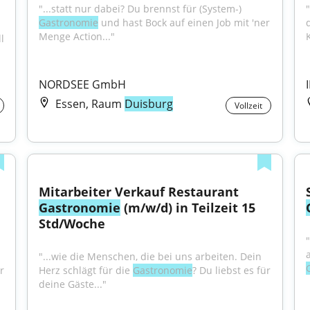
"...statt nur dabei? Du brennst für (System-) 
Gastronomie
 und hast Bock auf einen Job mit 'ner 
Menge Action..."
 
NORDSEE GmbH
Essen, Raum
Duisburg
Vollzeit
Mitarbeiter Verkauf Restaurant 
Gastronomie
 (m/w/d) in Teilzeit 15 
Std/Woche
"...wie die Menschen, die bei uns arbeiten. Dein 
r 
Herz schlägt für die 
Gastronomie
? Du liebst es für 
deine Gäste..."