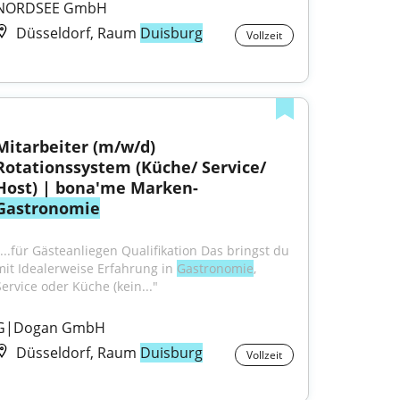
NORDSEE GmbH
Düsseldorf, Raum
Duisburg
Vollzeit
Mitarbeiter (m/w/d) 
Rotationssystem (Küche/ Service/ 
Host) | bona'me Marken-
Gastronomie
"...für Gästeanliegen Qualifikation Das bringst du 
mit Idealerweise Erfahrung in 
Gastronomie
, 
Service oder Küche (kein..."
G|Dogan GmbH
Düsseldorf, Raum
Duisburg
Vollzeit