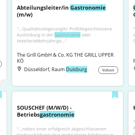
Abteilungsleiter/in 
Gastronomie
(m/w)
"...QualitätssteigerungIhr ProfilAbgeschlossene 
"
Ausbildung in der 
Gastronomie
 oder 
HotellerieMehrjährige..."
The Grill GmbH & Co. KG THE GRILL UPPER 
KÖ
Düsseldorf, Raum
Duisburg
Vollzeit
SOUSCHEF (M/W/D) - 
Betriebs
gastronomie
"...neben einer erfolgreich abgeschlossenen 
Kochausbildung über mehrjährige Erfahrung in 