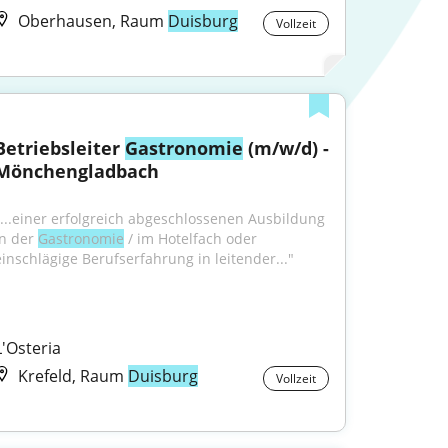
Oberhausen, Raum
Duisburg
Vollzeit
Betriebsleiter 
Gastronomie
 (m/w/d) - 
Mönchengladbach
"...einer erfolgreich abgeschlossenen Ausbildung 
n der 
Gastronomie
 / im Hotelfach oder 
einschlägige Berufserfahrung in leitender..."
L'Osteria
Krefeld, Raum
Duisburg
Vollzeit