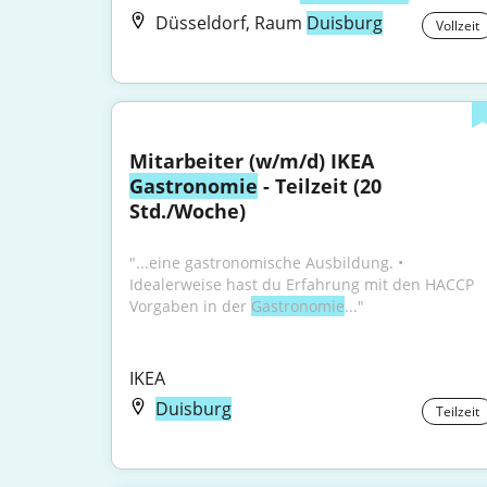
Düsseldorf, Raum
Duisburg
Vollzeit
Mitarbeiter (w/m/d) IKEA 
Gastronomie
 - Teilzeit (20 
Std./Woche)
"...eine gastronomische Ausbildung. • 
Idealerweise hast du Erfahrung mit den HACCP 
Vorgaben in der 
Gastronomie
..."
IKEA
Duisburg
Teilzeit