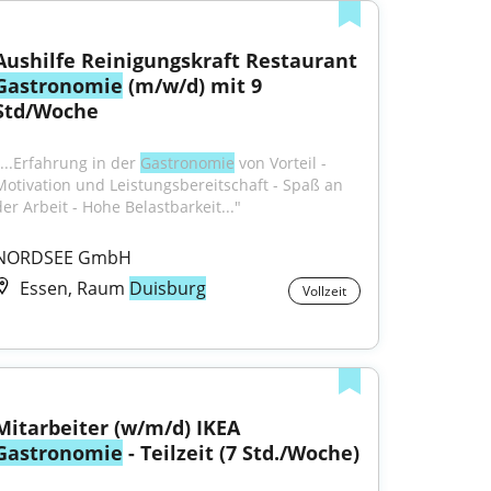
Aushilfe Reinigungskraft Restaurant 
Gastronomie
 (m/w/d) mit 9 
Std/Woche
"...Erfahrung in der 
Gastronomie
 von Vorteil - 
Motivation und Leistungsbereitschaft - Spaß an 
der Arbeit - Hohe Belastbarkeit..."
NORDSEE GmbH
Essen, Raum
Duisburg
Vollzeit
Mitarbeiter (w/m/d) IKEA 
Gastronomie
 - Teilzeit (7 Std./Woche)