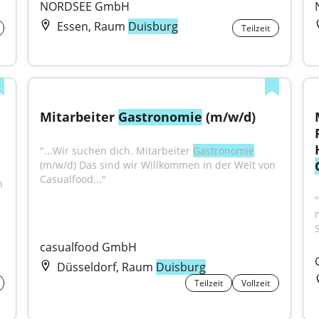
NORDSEE GmbH
Essen, Raum
Duisburg
Teilzeit
Mitarbeiter 
Gastronomie
 (m/w/d)
"...Wir suchen dich. Mitarbeiter 
Gastronomie
(m/w/d) Das sind wir Willkommen in der Welt von 
Casualfood..."
 
casualfood GmbH
Düsseldorf, Raum
Duisburg
Teilzeit
Vollzeit