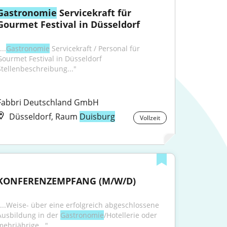
Gastronomie
 Servicekraft für 
Gourmet Festival in Düsseldorf
...
Gastronomie
 Servicekraft / Personal für 
Gourmet Festival in Düsseldorf 
Stellenbeschreibung..."
Fabbri Deutschland GmbH
Düsseldorf, Raum
Duisburg
Vollzeit
KONFERENZEMPFANG (M/W/D)
"...Weise- über eine erfolgreich abgeschlossene 
Ausbildung in der 
Gastronomie
/Hotellerie oder 
mehrjährige..."