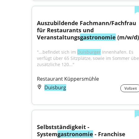
Auszubildende Fachmann/Fachfrau 
für Restaurants und 
Veranstaltungs
gastronomie
 (m/w/d)
"...befindet sich im 
Duisburger
 Innenhafen. Es 
verfügt über 65 Sitzplätze, sowie im Sommer über
zusätzliche 120..."
Restaurant Küppersmühle
Duisburg
Vollzeit
Selbstständigkeit - 
System
gastronomie
 - Franchise 