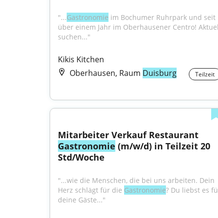
"...
Gastronomie
 im Bochumer Ruhrpark und seit 
über einem Jahr im Oberhausener Centro! Aktuell
suchen..."
Kikis Kitchen
Oberhausen, Raum
Duisburg
Teilzeit
Mitarbeiter Verkauf Restaurant 
Gastronomie
 (m/w/d) in Teilzeit 20 
Std/Woche
"...wie die Menschen, die bei uns arbeiten. Dein 
Herz schlägt für die 
Gastronomie
? Du liebst es fü
deine Gäste..."