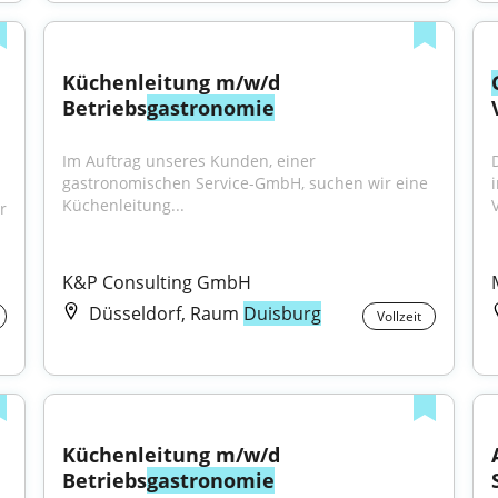
Küchenleitung m/w/d 
Betriebs
gastronomie
Im Auftrag unseres Kunden, einer 
gastronomischen Service-GmbH, suchen wir eine 
Küchenleitung...
V
 
K&P Consulting GmbH
Düsseldorf, Raum
Duisburg
Vollzeit
Küchenleitung m/w/d 
Betriebs
gastronomie