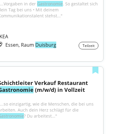
"...Vorgaben in der 
Gastronomie
. So gestaltet sich 
dein Tag bei uns • Mit deinem 
Kommunikationstalent stehst..."
IKEA
Essen, Raum
Duisburg
Teilzeit
Schichtleiter Verkauf Restaurant 
Gastronomie
 (m/w/d) in Vollzeit
"...so einzigartig, wie die Menschen, die bei uns 
arbeiten. Auch dein Herz schlägt für die 
Gastronomie
? Du arbeitest..."