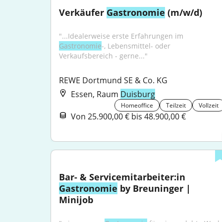
Verkäufer 
Gastronomie
 (m/w/d)
"...Idealerweise erste Erfahrungen im 
Gastronomie
-, Lebensmittel- oder 
Verkaufsbereich - gerne..."
REWE Dortmund SE & Co. KG
Essen, Raum
Duisburg
Homeoffice
Teilzeit
Vollzeit
Von 25.900,00 € bis 48.900,00 €
Bar- & Servicemitarbeiter:in 
Gastronomie
 by Breuninger | 
Minijob