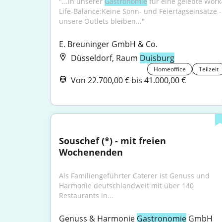
"...in unserer 
Gastronomie
 für eine gelebte Work
Life-Balance:Keine Sonn- und Feiertagseinsätze - 
unsere Outlets bleiben..."
E. Breuninger GmbH & Co.
Düsseldorf, Raum
Duisburg
Homeoffice
Teilzeit
Von 22.700,00 € bis 41.000,00 €
Souschef (*) - mit freien 
Wochenenden
Als Familiengeführter Caterer ist Genuss und 
Harmonie deutschlandweit mit über 140 
Restaurants in...
Genuss & Harmonie 
Gastronomie
 GmbH