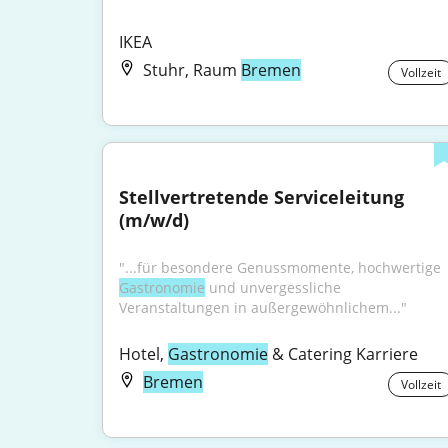
IKEA
Stuhr, Raum
Bremen
Vollzeit
Stellvertretende Serviceleitung 
(m/w/d)
"...für besondere Genussmomente, hochwertige 
Gastronomie
 und unvergessliche 
Veranstaltungen in außergewöhnlichem..."
Hotel, 
Gastronomie
 & Catering Karriere
Bremen
Vollzeit