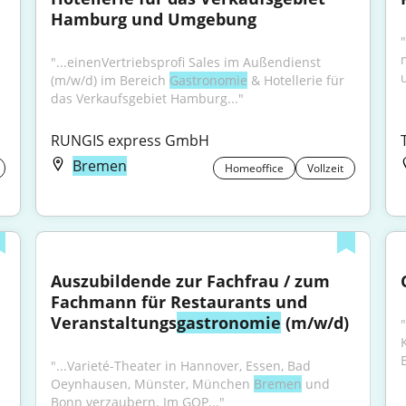
Hamburg und Umgebung
"
"...einenVertriebsprofi Sales im Außendienst 
(m/w/d) im Bereich 
Gastronomie
 & Hotellerie für 
das Verkaufsgebiet Hamburg..."
RUNGIS express GmbH
Bremen
Homeoffice
Vollzeit
Auszubildende zur Fachfrau / zum 
Fachmann für Restaurants und 
Veranstaltungs
gastronomie
 (m/w/d)
"...Varieté-Theater in Hannover, Essen, Bad 
Oeynhausen, Münster, München 
Bremen
 und 
Bonn verzaubern. Im GOP..."