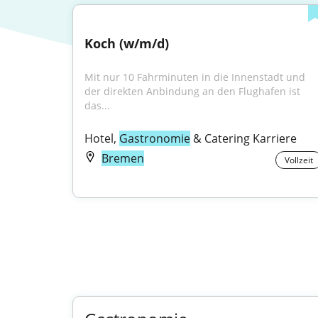
Koch (w/m/d)
Mit nur 10 Fahrminuten in die Innenstadt und 
der direkten Anbindung an den Flughafen ist 
das...
Hotel, 
Gastronomie
 & Catering Karriere
Bremen
Vollzeit