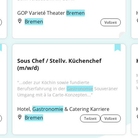
GOP Varieté Theater 
Bremen
Bremen
Vollzeit
Sous Chef / Stellv. Küchenchef 
(m/w/d)
"...oder zur Köchin sowie fundierte 
Berufserfahrung in der 
Gastronomie
 Souveräner 
Umgang mit à la Carte-Konzepten..."
Hotel, 
Gastronomie
 & Catering Karriere
Bremen
Teilzeit
Vollzeit