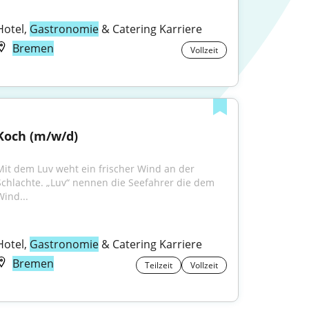
Hotel, 
Gastronomie
 & Catering Karriere
Bremen
Vollzeit
Koch (m/w/d)
Mit dem Luv weht ein frischer Wind an der 
Schlachte. „Luv“ nennen die Seefahrer die dem 
Wind...
Hotel, 
Gastronomie
 & Catering Karriere
Bremen
Teilzeit
Vollzeit