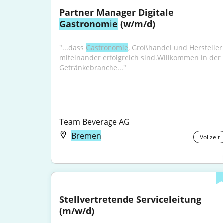
Partner Manager Digitale 
Gastronomie
 (w/m/d)
"...dass 
Gastronomie
, Großhandel und Hersteller 
miteinander erfolgreich sind.Willkommen in der 
Getränkebranche..."
Team Beverage AG
Bremen
Vollzeit
Stellvertretende Serviceleitung 
(m/w/d)