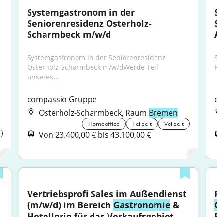
Systemgastronom in der 
Seniorenresidenz Osterholz-
Scharmbeck m/w/d
Systemgastronom in der Seniorenresidenz 
Osterholz-Scharmbeck m/w/dWerde Teil 
unseres...
compassio Gruppe
Osterholz-Scharmbeck, Raum
Bremen
Homeoffice
Teilzeit
Vollzeit
Von 23.400,00 € bis 43.100,00 €
Vertriebsprofi Sales im Außendienst 
(m/w/d) im Bereich 
Gastronomie
 & 
Hotellerie für das Verkaufsgebiet 