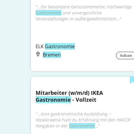
"...für besondere Genussmomente, hochwertige 
Gastronomie
 und unvergessliche 
Veranstaltungen in außergewöhnlichem..."
ELK 
Gastronomie
Bremen
Vollzeit
Mitarbeiter (w/m/d) IKEA 
Gastronomie
 - Vollzeit
"...eine gastronomische Ausbildung. • 
Idealerweise hast du Erfahrung mit den HACCP 
Vorgaben in der 
Gastronomie
..."