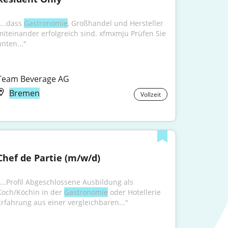
...dass 
Gastronomie
, Großhandel und Hersteller 
miteinander erfolgreich sind. xfmxmju Prüfen Sie 
unten..."
Team Beverage AG
Bremen
Vollzeit
Chef de Partie (m/w/d)
"...Profil Abgeschlossene Ausbildung als 
Koch/Köchin in der 
Gastronomie
 oder Hotellerie 
Erfahrung aus einer vergleichbaren..."