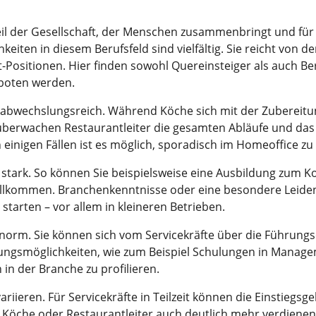
eil der Gesellschaft, der Menschen zusammenbringt und für 
keiten in diesem Berufsfeld sind vielfältig. Sie reicht von 
Positionen. Hier finden sowohl Quereinsteiger als auch Be
geboten werden.
r abwechslungsreich. Während Köche sich mit der Zubereit
überwachen Restaurantleiter die gesamten Abläufe und da
n einigen Fällen ist es möglich, sporadisch im Homeoffice zu
en stark. So können Sie beispielsweise eine Ausbildung zum
willkommen. Branchenkenntnisse oder eine besondere Leide
tarten – vor allem in kleineren Betrieben.
norm. Sie können sich vom Servicekräfte über die Führung
ildungsmöglichkeiten, wie zum Beispiel Schulungen in Manag
 in der Branche zu profilieren.
riieren. Für Servicekräfte in Teilzeit können die Einstiegsg
 Köche oder Restaurantleiter auch deutlich mehr verdienen