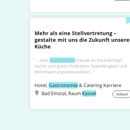
Mehr als eine Stellvertretung – 
gestalte mit uns die Zukunft unserer
Küche
"...oder 
Gastronomie
 Freude an hochwertiger 
Küche und guten Produkten Teamfähigkeit und 
Verantwortungsbewusstsein..."
Hotel, 
Gastronomie
 & Catering Karriere
Bad Emstal, Raum
Kassel
Vollzeit