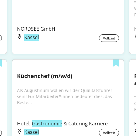
"
NORDSEE GmbH
Kassel
Vollzeit
Küchenchef (m/w/d)
Als Augustinum wollen wir der Qualitätsführer 
sein! Für Mitarbeiter*innen bedeutet dies, das 
Beste...
B
Hotel, 
Gastronomie
 & Catering Karriere
Kassel
Vollzeit