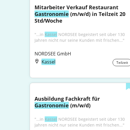
Mitarbeiter Verkauf Restaurant 
Gastronomie
 (m/w/d) in Teilzeit 20 
Std/Woche
"...in 
Kassel
 NORDSEE begeistert seit über 130 
Jahren nicht nur seine Kunden mit frischen..."
NORDSEE GmbH
Kassel
Teilzeit
Ausbildung Fachkraft für 
Gastronomie
 (m/w/d)
"...in 
Kassel
 NORDSEE begeistert seit über 130 
Jahren nicht nur seine Kunden mit frischen..."