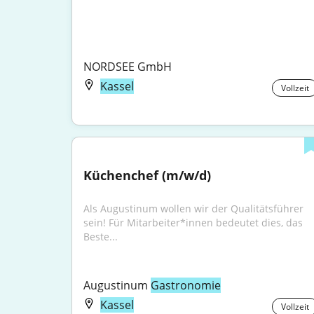
NORDSEE GmbH
Kassel
Vollzeit
Küchenchef (m/w/d)
Als Augustinum wollen wir der Qualitätsführer 
sein! Für Mitarbeiter*innen bedeutet dies, das 
Beste...
Augustinum 
Gastronomie
Kassel
Vollzeit