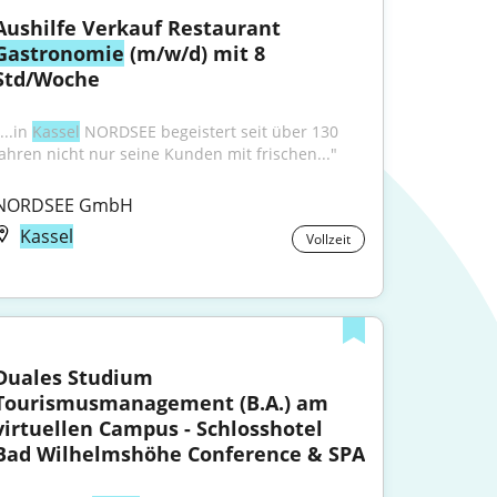
Aushilfe Verkauf Restaurant 
Gastronomie
 (m/w/d) mit 8 
Std/Woche
...in 
Kassel
 NORDSEE begeistert seit über 130 
Jahren nicht nur seine Kunden mit frischen..."
NORDSEE GmbH
Kassel
Vollzeit
Duales Studium 
Tourismusmanagement (B.A.) am 
virtuellen Campus - Schlosshotel 
Bad Wilhelmshöhe Conference & SPA