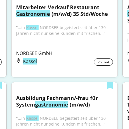
Mitarbeiter Verkauf Restaurant 
Gastronomie
 (m/w/d) 35 Std/Woche
"...in 
Kassel
 NORDSEE begeistert seit über 130 
Jahren nicht nur seine Kunden mit frischen..."
"
NORDSEE GmbH
Kassel
Vollzeit
Ausbildung Fachmann/-frau für 
System
gastronomie
 (m/w/d)
"...in 
Kassel
 NORDSEE begeistert seit über 130 
Jahren nicht nur seine Kunden mit frischen..."