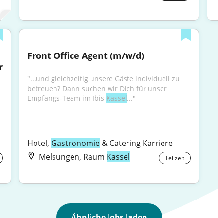
Front Office Agent (m/w/d)
 
"...und gleichzeitig unsere Gäste individuell zu 
betreuen? Dann suchen wir Dich für unser 
Empfangs-Team im Ibis 
Kassel
..."
Hotel, 
Gastronomie
 & Catering Karriere
Melsungen, Raum
Kassel
Teilzeit
Ähnliche Jobs laden