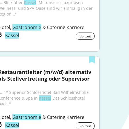
...Blick über 
Kassel
. Mit unserer luxuriösen 
Wellness- und SPA-Oase sind wir einmalig in der 
Region..."
Hotel, 
Gastronomie
 & Catering Karriere
Kassel
Vollzeit
Restaurantleiter (m/w/d) alternativ 
als Stellvertretung oder Supervisor
"...4* Superior Schlosshotel Bad Wilhelmshöhe 
Conference & Spa in 
Kassel
 Das Schlosshotel 
ad..."
Hotel, 
Gastronomie
 & Catering Karriere
Kassel
Vollzeit