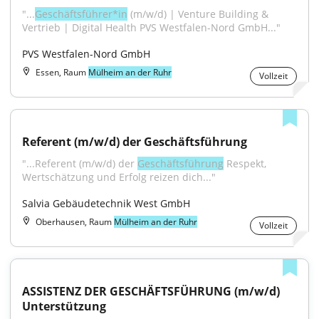
"...
Geschäftsführer*in
 (m/w/d) | Venture Building & 
Vertrieb | Digital Health PVS Westfalen-Nord GmbH..."
PVS Westfalen-Nord GmbH
Essen, Raum
Mülheim an der Ruhr
Vollzeit
Referent (m/w/d) der Geschäftsführung
"...Referent (m/w/d) der 
Geschäftsführung
 Respekt, 
Wertschätzung und Erfolg reizen dich..."
Salvia Gebäudetechnik West GmbH
Oberhausen, Raum
Mülheim an der Ruhr
Vollzeit
ASSISTENZ DER GESCHÄFTSFÜHRUNG (m/w/d) 
Unterstützung