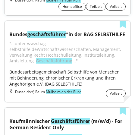
Düsseldorf, Raum
Mülheim an der Ruhr
Homeoffice
Teilzeit
Vollzeit
Bundes
geschäftsführer
*in der BAG SELBSTHILFE
"...unter www.bag-
selbsthilfe.deWirtschaftswissenschaften, Management, 
Verwaltung Recht Hochschulleitung, Institutsleitung, 
Amtsleitung, 
Geschäftsführung
..."
Bundesarbeitsgemeinschaft Selbsthilfe von Menschen 
mit Behinderung, chronischer Erkrankung und ihren 
Angehörigen e.V. (BAG SELBSTHILFE)
Düsseldorf, Raum
Mülheim an der Ruhr
Vollzeit
Kaufmännischer 
Geschäftsführer
 (m/w/d) - For 
German Resident Only