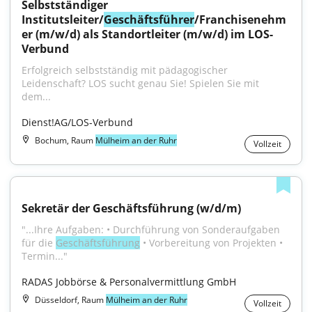
Selbstständiger 
Institutsleiter/
Geschäftsführer
/Franchisenehm
er (m/w/d) als Standortleiter (m/w/d) im LOS-
Verbund
Erfolgreich selbstständig mit pädagogischer 
Leidenschaft? LOS sucht genau Sie! Spielen Sie mit 
dem...
Dienst!AG/LOS-Verbund
Bochum, Raum
Mülheim an der Ruhr
Vollzeit
Sekretär der Geschäftsführung (w/d/m)
"...Ihre Aufgaben: • Durchführung von Sonderaufgaben 
für die 
Geschäftsführung
 • Vorbereitung von Projekten • 
Termin..."
RADAS Jobbörse & Personalvermittlung GmbH
Düsseldorf, Raum
Mülheim an der Ruhr
Vollzeit