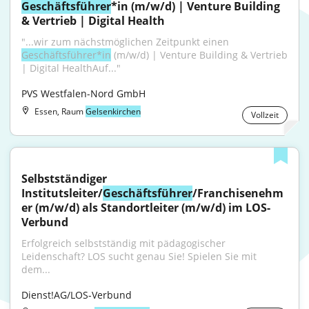
Geschäftsführer
*in (m/w/d) | Venture Building 
& Vertrieb | Digital Health
"...wir zum nächstmöglichen Zeitpunkt einen 
Geschäftsführer*in
 (m/w/d) | Venture Building & Vertrieb 
| Digital HealthAuf..."
PVS Westfalen-Nord GmbH
Essen, Raum
Gelsenkirchen
Vollzeit
Selbstständiger 
Institutsleiter/
Geschäftsführer
/Franchisenehm
er (m/w/d) als Standortleiter (m/w/d) im LOS-
Verbund
Erfolgreich selbstständig mit pädagogischer 
Leidenschaft? LOS sucht genau Sie! Spielen Sie mit 
dem...
Dienst!AG/LOS-Verbund