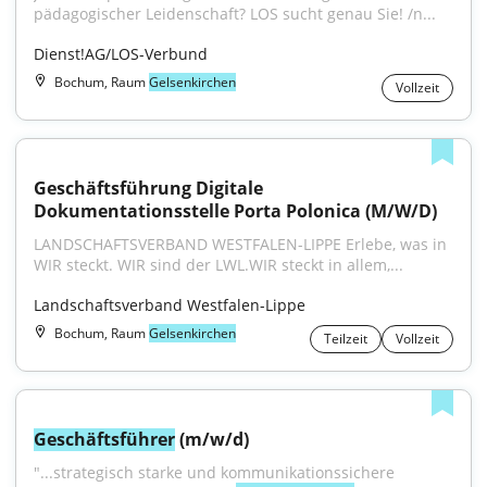
pädagogischer Leidenschaft? LOS sucht genau Sie! /n...
Dienst!AG/LOS-Verbund
Bochum, Raum
Gelsenkirchen
Vollzeit
Geschäftsführung Digitale 
Dokumentationsstelle Porta Polonica (M/W/D)
LANDSCHAFTSVERBAND WESTFALEN-LIPPE Erlebe, was in 
WIR steckt. WIR sind der LWL.WIR steckt in allem,...
Landschaftsverband Westfalen-Lippe
Bochum, Raum
Gelsenkirchen
Teilzeit
Vollzeit
Geschäftsführer
 (m/w/d)
"...strategisch starke und kommunikationssichere 