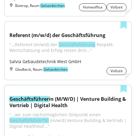
Bottrop, Raum
Gelsenkirchen
Homeoffice
Vollzeit
Referent (m/w/d) der Geschäftsführung
"...Referent (m/w/d) der 
Geschäftsführung
 Respekt, 
Wertschätzung und Erfolg reizen dich..."
Salvia Gebäudetechnik West GmbH
Gladbeck, Raum
Gelsenkirchen
Vollzeit
Geschäftsführer
in (M/W/D) | Venture Building & 
Vertrieb | Digital Health
"...wir zum nächstmöglichen Zeitpunkt einen 
Geschäftsführer*in
 (m/w/d) Venture Building & Vertrieb | 
Digital HealthAuf..."