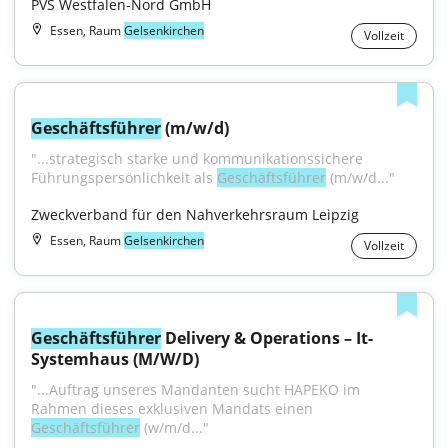
PVS Westfalen-Nord GmbH
Essen, Raum
Gelsenkirchen
Vollzeit
Geschäftsführer
 (m/w/d)
"...strategisch starke und kommunikationssichere 
Führungspersönlichkeit als 
Geschäftsführer
 (m/w/d..."
Zweckverband für den Nahverkehrsraum Leipzig
Essen, Raum
Gelsenkirchen
Vollzeit
Geschäftsführer
 Delivery & Operations – It-
Systemhaus (M/W/D)
"...Auftrag unseres Mandanten sucht HAPEKO im 
Rahmen dieses exklusiven Mandats einen 
Geschäftsführer
 (w/m/d..."