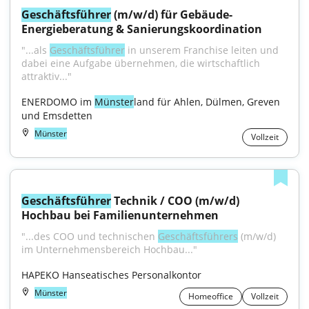
Geschäftsführer
 (m/w/d) für Gebäude-
Energieberatung & Sanierungskoordination
"...als 
Geschäftsführer
 in unserem Franchise leiten und 
dabei eine Aufgabe übernehmen, die wirtschaftlich 
attraktiv..."
ENERDOMO im 
Münster
land für Ahlen, Dülmen, Greven 
und Emsdetten
Münster
Vollzeit
Geschäftsführer
 Technik / COO (m/w/d) 
Hochbau bei Familienunternehmen
"...des COO und technischen 
Geschäftsführers
 (m/w/d) 
im Unternehmensbereich Hochbau..."
HAPEKO Hanseatisches Personalkontor
Münster
Homeoffice
Vollzeit