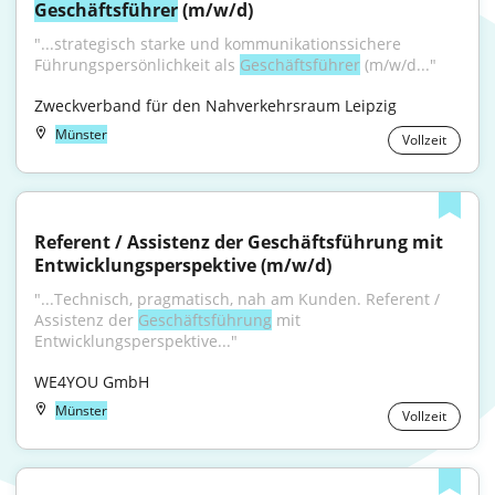
Geschäftsführer
 (m/w/d)
"...strategisch starke und kommunikationssichere 
Führungspersönlichkeit als 
Geschäftsführer
 (m/w/d..."
Zweckverband für den Nahverkehrsraum Leipzig
Münster
Vollzeit
Referent / Assistenz der Geschäftsführung mit 
Entwicklungsperspektive (m/w/d)
"...Technisch, pragmatisch, nah am Kunden. Referent / 
Assistenz der 
Geschäftsführung
 mit 
Entwicklungsperspektive..."
WE4YOU GmbH
Münster
Vollzeit