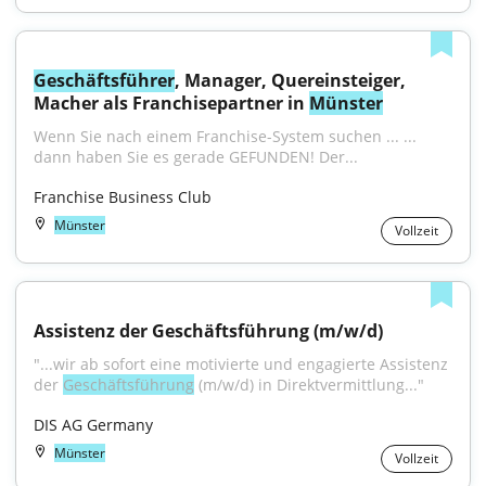
Geschäftsführer
, Manager, Quereinsteiger, 
Macher als Franchisepartner in 
Münster
Wenn Sie nach einem Franchise-System suchen ... ... 
dann haben Sie es gerade GEFUNDEN! Der...
Franchise Business Club
Münster
Vollzeit
Assistenz der Geschäftsführung (m/w/d)
"...wir ab sofort eine motivierte und engagierte Assistenz 
der 
Geschäftsführung
 (m/w/d) in Direktvermittlung..."
DIS AG Germany
Münster
Vollzeit