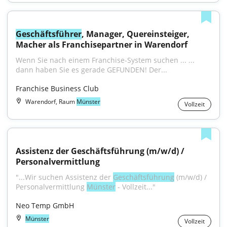
Geschäftsführer
, Manager, Quereinsteiger, 
Macher als Franchisepartner in Warendorf
Wenn Sie nach einem Franchise-System suchen ... ... 
dann haben Sie es gerade GEFUNDEN! Der...
Franchise Business Club
Warendorf, Raum
Münster
Vollzeit
Assistenz der Geschäftsführung (m/w/d) / 
Personalvermittlung
"...Wir suchen Assistenz der 
Geschäftsführung
 (m/w/d) / 
Personalvermittlung 
Münster
 - Vollzeit..."
Neo Temp GmbH
Münster
Vollzeit