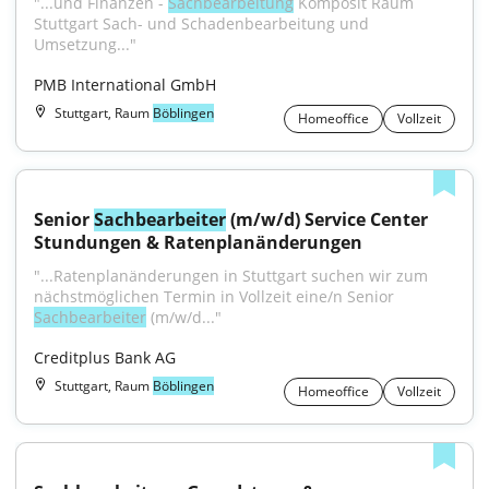
"...und Finanzen - 
Sachbearbeitung
 Komposit Raum 
Stuttgart Sach- und Schadenbearbeitung und 
Umsetzung..."
PMB International GmbH
Stuttgart, Raum
Böblingen
Homeoffice
Vollzeit
Senior 
Sachbearbeiter
 (m/w/d) Service Center 
Stundungen & Ratenplanänderungen
"...Ratenplanänderungen in Stuttgart suchen wir zum 
nächstmöglichen Termin in Vollzeit eine/n Senior 
Sachbearbeiter
 (m/w/d..."
Creditplus Bank AG
Stuttgart, Raum
Böblingen
Homeoffice
Vollzeit