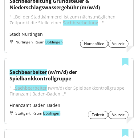
Sachbearbeitung Grundsteuer & 
Niederschlagswassergebühr (m/w/d)
"...Bei der Stadtkämmerei ist zum nächstmöglichen 
Zeitpunkt die Stelle einer 
Sachbearbeitung
..."
Stadt Nürtingen
Nürtingen, Raum
Böblingen
Homeoffice
Vollzeit
Sachbearbeiter
 (w/m/d) der 
Spielbankkontrollgruppe
"...
Sachbearbeiter
 (w/m/d) der Spielbankkontrollgruppe 
Finanzamt Baden-Baden..."
Finanzamt Baden-Baden
Stuttgart, Raum
Böblingen
Teilzeit
Vollzeit