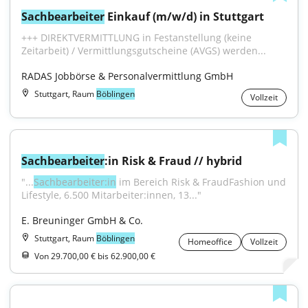
Sachbearbeiter
 Einkauf (m/w/d) in Stuttgart
+++ DIREKTVERMITTLUNG in Festanstellung (keine 
Zeitarbeit) / Vermittlungsgutscheine (AVGS) werden...
RADAS Jobbörse & Personalvermittlung GmbH
Stuttgart, Raum
Böblingen
Vollzeit
Sachbearbeiter
:in Risk & Fraud // hybrid
"...
Sachbearbeiter:in
 im Bereich Risk & FraudFashion und 
Lifestyle, 6.500 Mitarbeiter:innen, 13..."
E. Breuninger GmbH & Co.
Stuttgart, Raum
Böblingen
Homeoffice
Vollzeit
Von 29.700,00 € bis 62.900,00 €