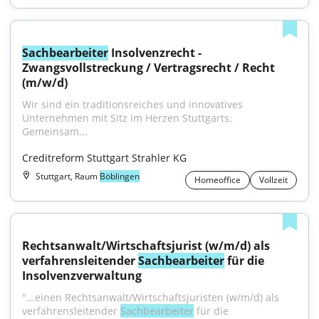
Sachbearbeiter
 Insolvenzrecht - 
Zwangsvollstreckung / Vertragsrecht / Recht 
(m/w/d)
Wir sind ein traditionsreiches und innovatives 
Unternehmen mit Sitz im Herzen Stuttgarts. 
Gemeinsam...
Creditreform Stuttgart Strahler KG
Stuttgart, Raum
Böblingen
Homeoffice
Vollzeit
Rechtsanwalt/Wirtschaftsjurist (w/m/d) als 
verfahrensleitender 
Sachbearbeiter
 für die 
Insolvenzverwaltung
"...einen Rechtsanwalt/Wirtschaftsjuristen (w/m/d) als 
verfahrensleitender 
Sachbearbeiter
 für die 