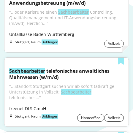
Anwendungsbetreuung (m/w/d)
"...oder Karlsruhe einen 
Sachbearbeiter
 Controlling, 
Qualitätsmanagement und IT-Anwendungsbetreuung 
(m/w/d). Herzlich..."
Unfallkasse Baden-Württemberg
Stuttgart, Raum
Böblingen
Vollzeit
Sachbearbeiter
 telefonisches anwaltliches 
Mahnwesen (w/m/d)
"...Standort Stuttgart suchen wir ab sofort tatkräftige 
Unterstützung in Vollzeit: 
Sachbearbeiter
telefonisches..."
freenet DLS GmbH
Stuttgart, Raum
Böblingen
Homeoffice
Vollzeit