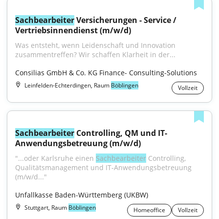
Sachbearbeiter
 Versicherungen - Service / 
Vertriebsinnendienst (m/w/d)
Was entsteht, wenn Leidenschaft und Innovation 
zusammentreffen? Wir schaffen Klarheit in der...
Consilias GmbH & Co. KG Finance- Consulting-Solutions
Leinfelden-Echterdingen, Raum
Böblingen
Vollzeit
Sachbearbeiter
 Controlling, QM und IT-
Anwendungsbetreuung (m/w/d)
"...oder Karlsruhe einen 
Sachbearbeiter
 Controlling, 
Qualitätsmanagement und IT-Anwendungsbetreuung 
(m/w/d..."
Unfallkasse Baden-Württemberg (UKBW)
Stuttgart, Raum
Böblingen
Homeoffice
Vollzeit