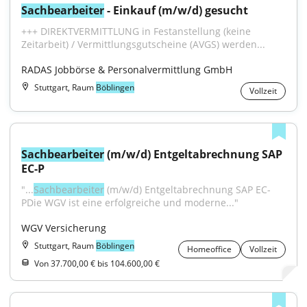
Sachbearbeiter
 - Einkauf (m/w/d) gesucht
+++ DIREKTVERMITTLUNG in Festanstellung (keine 
Zeitarbeit) / Vermittlungsgutscheine (AVGS) werden...
RADAS Jobbörse & Personalvermittlung GmbH
Stuttgart, Raum
Böblingen
Vollzeit
Sachbearbeiter
 (m/w/d) Entgeltabrechnung SAP 
EC-P
"...
Sachbearbeiter
 (m/w/d) Entgeltabrechnung SAP EC-
PDie WGV ist eine erfolgreiche und moderne..."
WGV Versicherung
Stuttgart, Raum
Böblingen
Homeoffice
Vollzeit
Von 37.700,00 € bis 104.600,00 €