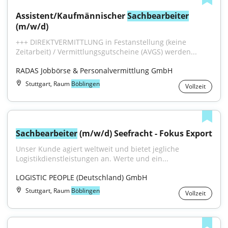
Assistent/Kaufmännischer 
Sachbearbeiter
(m/w/d)
+++ DIREKTVERMITTLUNG in Festanstellung (keine 
Zeitarbeit) / Vermittlungsgutscheine (AVGS) werden...
RADAS Jobbörse & Personalvermittlung GmbH
Stuttgart, Raum
Böblingen
Vollzeit
Sachbearbeiter
 (m/w/d) Seefracht - Fokus Export
Unser Kunde agiert weltweit und bietet jegliche 
Logistikdienstleistungen an. Werte und ein...
LOGISTIC PEOPLE (Deutschland) GmbH
Stuttgart, Raum
Böblingen
Vollzeit