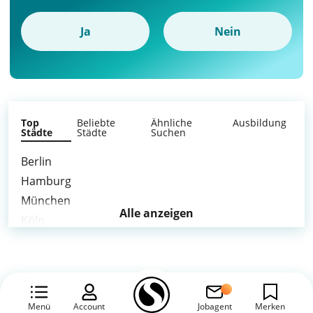
Ja
Nein
Top
Beliebte
Ähnliche
Ausbildung
Städte
Städte
Suchen
Berlin
Hamburg
München
Alle anzeigen
Köln
Frankfurt am Main
Stuttgart
Düsseldorf
Leipzig
Menü
Account
Jobagent
Merken