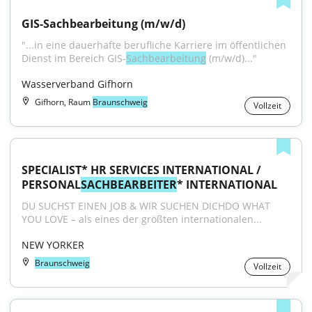
GIS-Sachbearbeitung (m/w/d)
"...in eine dauerhafte berufliche Karriere im öffentlichen 
Dienst im Bereich GIS-
Sachbearbeitung
 (m/w/d)..."
Wasserverband Gifhorn
Gifhorn, Raum
Braunschweig
Vollzeit
SPECIALIST* HR SERVICES INTERNATIONAL / 
PERSONAL
SACHBEARBEITER
* INTERNATIONAL
DU SUCHST EINEN JOB & WIR SUCHEN DICHDO WHAT 
YOU LOVE – als eines der größten internationalen...
NEW YORKER
Braunschweig
Vollzeit