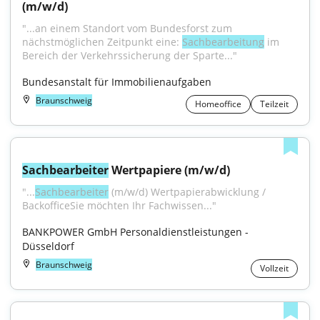
(m/w/d)
"...an einem Standort vom Bundesforst zum 
nächstmöglichen Zeitpunkt eine: 
Sachbearbeitung
 im 
Bereich der Verkehrs­sicherung der Sparte..."
Bundesanstalt für Immobilienaufgaben
Braunschweig
Homeoffice
Teilzeit
Sachbearbeiter
 Wertpapiere (m/w/d)
"...
Sachbearbeiter
 (m⁠/⁠w⁠/⁠d) Wertpapierabwicklung / 
BackofficeSie möchten Ihr Fachwissen..."
BANKPOWER GmbH Personaldienstleistungen - 
Düsseldorf
Braunschweig
Vollzeit