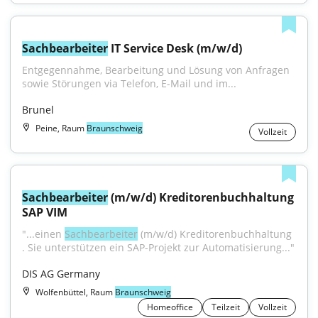
Sachbearbeiter
 IT Service Desk (m/w/d)
Entgegennahme, Bearbeitung und Lösung von Anfragen 
sowie Störungen via Telefon, E-Mail und im...
Brunel
Peine, Raum
Braunschweig
Vollzeit
Sachbearbeiter
 (m/w/d) Kreditorenbuchhaltung 
SAP VIM
"...einen 
Sachbearbeiter
 (m/w/d) Kreditorenbuchhaltung 
. Sie unterstützen ein SAP-Projekt zur Automatisierung..."
DIS AG Germany
Wolfenbüttel, Raum
Braunschweig
Homeoffice
Teilzeit
Vollzeit