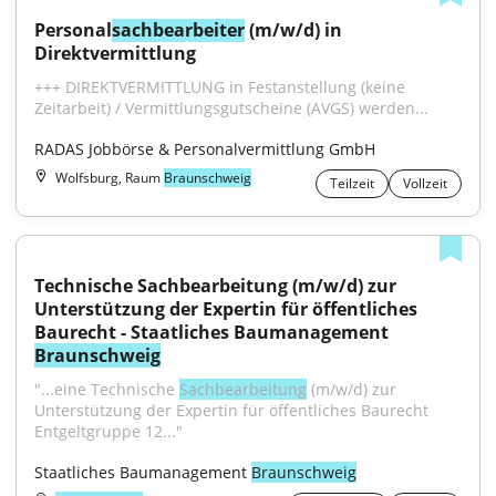
Personal
sachbearbeiter
 (m/w/d) in 
Direktvermittlung
+++ DIREKTVERMITTLUNG in Festanstellung (keine 
Zeitarbeit) / Vermittlungsgutscheine (AVGS) werden...
RADAS Jobbörse & Personalvermittlung GmbH
Wolfsburg, Raum
Braunschweig
Teilzeit
Vollzeit
Technische Sachbearbeitung (m/w/d) zur 
Unterstützung der Expertin für öffentliches 
Baurecht - Staatliches Baumanagement 
Braunschweig
"...eine Technische 
Sachbearbeitung
 (m/w/d) zur 
Unterstützung der Expertin für öffentliches Baurecht 
Entgeltgruppe 12..."
Staatliches Baumanagement 
Braunschweig