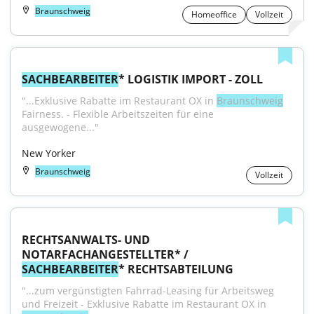
Braunschweig
Homeoffice
Vollzeit
SACHBEARBEITER
* LOGISTIK IMPORT - ZOLL
"...Exklusive Rabatte im Restaurant OX in 
Braunschweig
Fairness. - Flexible Arbeitszeiten für eine 
ausgewogene..."
New Yorker
Braunschweig
Vollzeit
RECHTSANWALTS- UND 
NOTARFACHANGESTELLTER* / 
SACHBEARBEITER
* RECHTSABTEILUNG
"...zum vergünstigten Fahrrad-Leasing für Arbeitsweg 
und Freizeit - Exklusive Rabatte im Restaurant OX in 