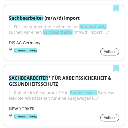
Sachbearbeiter
 (m/w/d) Import
"...Für ein Kundenunternehmen aus 
Braunschweig
suchen wir einen 
Sachbearbeiter
 (m/w/d) Import ...."
DIS AG Germany
Braunschweig
Vollzeit
SACHBEARBEITER
* FÜR ARBEITSSICHERHEIT & 
GESUNDHEITSSCHUTZ
"...Rabatte im Restaurant OX in 
Braunschweig
 Fairness. 
Flexible Arbeitszeiten für eine ausgewogene..."
NEW YORKER
Braunschweig
Vollzeit