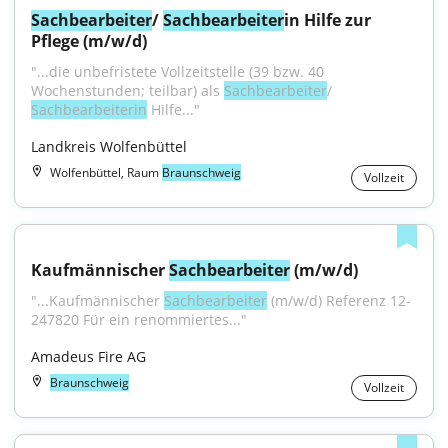
Sachbearbeiter
/ 
Sachbearbeiter
in Hilfe zur 
Pflege (m/w/d)
"...die unbefristete Vollzeitstelle (39 bzw. 40 
Wochenstunden; teilbar) als 
Sachbearbeiter
/ 
Sachbearbeiterin
 Hilfe..."
Landkreis Wolfenbüttel
Wolfenbüttel, Raum
Braunschweig
Vollzeit
Kaufmännischer 
Sachbearbeiter
 (m/w/d)
"...Kaufmännischer 
Sachbearbeiter
 (m/w/d) Referenz 12-
247820 Für ein renommiertes..."
Amadeus Fire AG
Braunschweig
Vollzeit