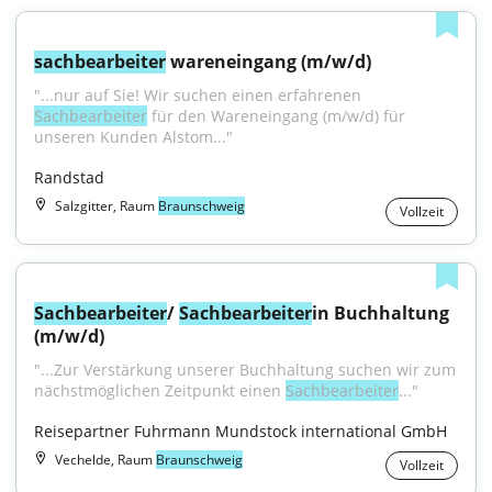
sachbearbeiter
 wareneingang (m/w/d)
"...nur auf Sie! Wir suchen einen erfahrenen 
Sachbearbeiter
 für den Wareneingang (m/w/d) für 
unseren Kunden Alstom..."
Randstad
Salzgitter, Raum
Braunschweig
Vollzeit
Sachbearbeiter
/ 
Sachbearbeiter
in Buchhaltung 
(m/w/d)
"...Zur Verstärkung unserer Buchhaltung suchen wir zum 
nächstmöglichen Zeitpunkt einen 
Sachbearbeiter
..."
Reisepartner Fuhrmann Mundstock international GmbH
Vechelde, Raum
Braunschweig
Vollzeit