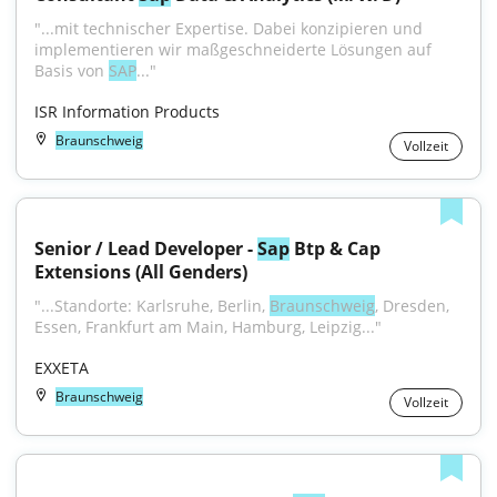
"...mit technischer Expertise. Dabei konzipieren und 
implementieren wir maßgeschneiderte Lösungen auf 
Basis von 
SAP
..."
ISR Information Products
Braunschweig
Vollzeit
Senior / Lead Developer - 
Sap
 Btp & Cap 
Extensions (All Genders)
"...Standorte: Karlsruhe, Berlin, 
Braunschweig
, Dresden, 
Essen, Frankfurt am Main, Hamburg, Leipzig..."
EXXETA
Braunschweig
Vollzeit