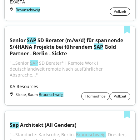
EXXETA
Braunschweig
Vollzeit
Senior 
SAP
 SD Berater (m/w/d) für spannende 
S/4HANA Projekte bei führendem 
SAP
 Gold 
Partner - Berlin - Sickte
"...Senior 
SAP
 SD Berater* I Remote Work I 
deutschlandweit remote Nach ausführlicher 
Absprache..."
KA Resources
Sickte, Raum
Braunschweig
Homeoffice
Vollzeit
Sap
 Architekt (All Genders)
"...Standorte: Karlsruhe, Berlin, 
Braunschweig
, Dresden, 