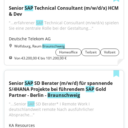
Senior 
SAP
 Technical Consultant (m/w/d/x) HCM 
& Dev
"...erfahrener 
SAP
 Technical Consultant (m/w/d/x) spielen 
Sie eine zentrale Rolle bei der Gestaltung..."
Deutsche Telekom AG
Wolfsburg, Raum
Braunschweig
Homeoffice
Teilzeit
Vollzeit
Von 43.200,00 € bis 101.200,00 €
Senior 
SAP
 SD Berater (m/w/d) für spannende 
S/4HANA Projekte bei führendem 
SAP
 Gold 
Partner - Berlin - 
Braunschweig
"...Senior 
SAP
 SD Berater* I Remote Work I 
deutschlandweit remote Nach ausführlicher 
Absprache..."
KA Resources