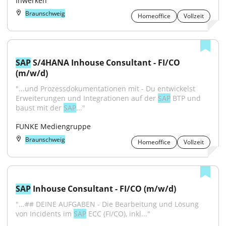
Inwerken
Braunschweig
Homeoffice
Vollzeit
SAP
 S/4HANA Inhouse Consultant - FI/CO 
(m/w/d)
"...und Prozessdokumentationen mit - Du entwickelst 
Erweiterungen und Integrationen auf der 
SAP
 BTP und 
baust mit der 
SAP
..."
FUNKE Mediengruppe
Braunschweig
Homeoffice
Vollzeit
SAP
 Inhouse Consultant - FI/CO (m/w/d)
"...## DEINE AUFGABEN - Die Bearbeitung und Lösung 
von Incidents im 
SAP
 ECC (FI/CO), inkl..."