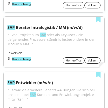
Braunschweig
Homeoffice
Vollzeit
SAP
-Berater Intralogistik / MM (m/w/d)
"...von Projekten im 
SAP
 oder als Key-User - ein 
tiefgehendes Prozessverständnis insbesondere in den 
Modulen MM..."
Inwerken
Braunschweig
Homeoffice
Vollzeit
SAP
-Entwickler (m/w/d)
"...sowie viele weitere Benefits ## Bringen Sie sich bei 
uns ein: - bei 
SAP
-Kunden- und Entwicklungsprojekte 
mitwirken..."