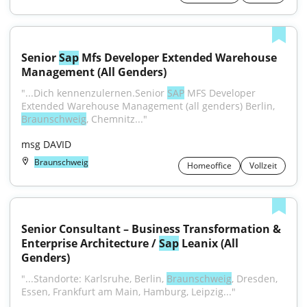
Senior 
Sap
 Mfs Developer Extended Warehouse 
Management (All Genders)
"...Dich kennenzulernen.Senior 
SAP
 MFS Developer 
Extended Warehouse Management (all genders) Berlin, 
Braunschweig
, Chemnitz..."
msg DAVID
Braunschweig
Homeoffice
Vollzeit
Senior Consultant – Business Transformation & 
Enterprise Architecture / 
Sap
 Leanix (All 
Genders)
"...Standorte: Karlsruhe, Berlin, 
Braunschweig
, Dresden, 
Essen, Frankfurt am Main, Hamburg, Leipzig..."