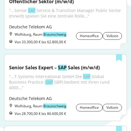
Öffentlicher Sektor (m/w/d)
"...Senior 
SAP
 Service & Transition Manager Public Sector 
(m/w/d) spielen Sie eine zentrale Rolle..."
Deutsche Telekom AG
Wolfsburg, Raum
Braunschweig
Homeoffice
Vollzeit
Von 33.300,00 € bis 62.800,00 €
Senior Sales Expert – 
SAP
 Sales (m/w/d)
"...T-Systems International GmbH Die 
SAP
 Global 
Business Practice (
SAP
 GBP) bedient mit ihren rund 
4000..."
Deutsche Telekom AG
Wolfsburg, Raum
Braunschweig
Homeoffice
Vollzeit
Von 28.700,00 € bis 86.600,00 €