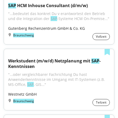
SAP
 HCM Inhouse Consultant (d/m/w)
"...bedeutet das konkret Du v erantwortest den Betrieb 
und die Integration der 
SAP
-Systeme HCM On-Premise..."
Gutenberg Rechenzentrum GmbH & Co. KG
Braunschweig
Vollzeit
Werkstudent (m/w/d) Netzplanung mit 
SAP
-
Kenntnissen
"...oder vergleichbarer Fachrichtung Du hast 
Anwenderkenntnisse im Umgang mit IT-Systemen (z.B. 
MS-Office, 
SAP
, GIS..."
Westnetz GmbH
Braunschweig
Teilzeit