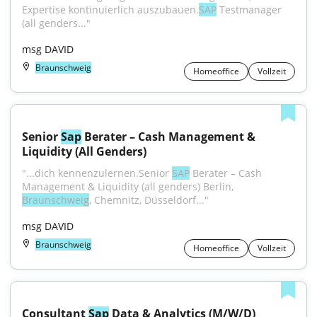
Expertise kontinuierlich auszubauen.
SAP
 Testmanager 
(all genders..."
msg DAVID
Braunschweig
Homeoffice
Vollzeit
Senior 
Sap
 Berater – Cash Management & 
Liquidity (All Genders)
"...dich kennenzulernen.Senior 
SAP
 Berater – Cash 
Management & Liquidity (all genders) Berlin, 
Braunschweig
, Chemnitz, Düsseldorf..."
msg DAVID
Braunschweig
Homeoffice
Vollzeit
Consultant 
Sap
 Data & Analytics (M/W/D)