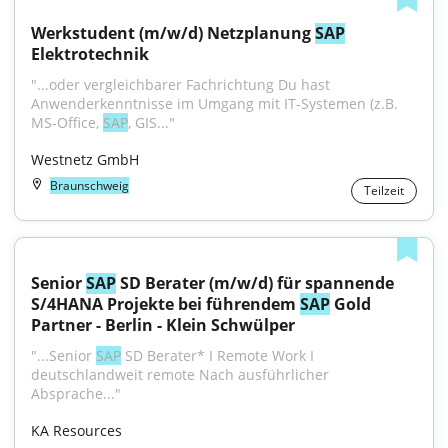
Werkstudent (m/w/d) Netzplanung 
SAP
Elektrotechnik
"...oder vergleichbarer Fachrichtung Du hast 
Anwenderkenntnisse im Umgang mit IT-Systemen (z.B. 
MS-Office, 
SAP
, GIS..."
Westnetz GmbH
Braunschweig
Teilzeit
Senior 
SAP
 SD Berater (m/w/d) für spannende 
S/4HANA Projekte bei führendem 
SAP
 Gold 
Partner - Berlin - Klein Schwülper
"...Senior 
SAP
 SD Berater* I Remote Work I 
deutschlandweit remote Nach ausführlicher 
Absprache..."
KA Resources