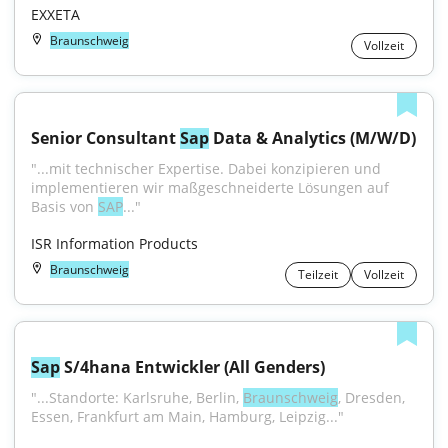
EXXETA
Braunschweig
Vollzeit
Senior Consultant 
Sap
 Data & Analytics (M/W/D)
"...mit technischer Expertise. Dabei konzipieren und 
implementieren wir maßgeschneiderte Lösungen auf 
Basis von 
SAP
..."
ISR Information Products
Braunschweig
Teilzeit
Vollzeit
Sap
 S/4hana Entwickler (All Genders)
"...Standorte: Karlsruhe, Berlin, 
Braunschweig
, Dresden, 
Essen, Frankfurt am Main, Hamburg, Leipzig..."