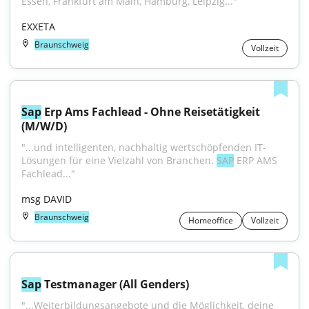
Essen, Frankfurt am Main, Hamburg, Leipzig..."
EXXETA
Braunschweig
Vollzeit
Sap
 Erp Ams Fachlead - Ohne Reisetätigkeit 
(M/W/D)
"...und intelligenten, nachhaltig wertschöpfenden IT-
Lösungen für eine Vielzahl von Branchen. 
SAP
 ERP AMS 
Fachlead..."
msg DAVID
Braunschweig
Homeoffice
Vollzeit
Sap
 Testmanager (All Genders)
"...Weiterbildungsangebote und die Möglichkeit, deine 