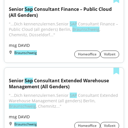
Senior 
Sap
 Consultant Finance – Public Cloud 
(All Genders)
"...Dich kennenzulernen.Senior 
SAP
 Consultant Finance – 
Public Cloud (all genders) Berlin, 
Braunschweig
, 
Chemnitz, Düsseldorf..."
msg DAVID
Braunschweig
Homeoffice
Vollzeit
Senior 
Sap
 Consultant Extended Warehouse 
Management (All Genders)
"...Dich kennenzulernen.Senior 
SAP
 Consultant Extended 
Warehouse Management (all genders) Berlin, 
Braunschweig
, Chemnitz..."
msg DAVID
Braunschweig
Homeoffice
Vollzeit