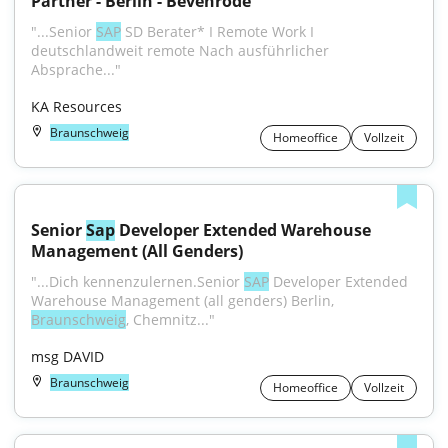
Partner - Berlin - Bevenrode
"...Senior 
SAP
 SD Berater* I Remote Work I 
deutschlandweit remote Nach ausführlicher 
Absprache..."
KA Resources
Braunschweig
Homeoffice
Vollzeit
Senior 
Sap
 Developer Extended Warehouse 
Management (All Genders)
"...Dich kennenzulernen.Senior 
SAP
 Developer Extended 
Warehouse Management (all genders) Berlin, 
Braunschweig
, Chemnitz..."
msg DAVID
Braunschweig
Homeoffice
Vollzeit