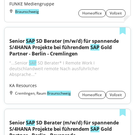
FUNKE Mediengruppe
Braunschweig
Homeoffice
Vollzeit
Senior 
SAP
 SD Berater (m/w/d) für spannende 
S/4HANA Projekte bei führendem 
SAP
 Gold 
Partner - Berlin - Cremlingen
"...Senior 
SAP
 SD Berater* I Remote Work I 
deutschlandweit remote Nach ausführlicher 
Absprache..."
KA Resources
Cremlingen, Raum
Braunschweig
Homeoffice
Vollzeit
Senior 
SAP
 SD Berater (m/w/d) für spannende 
S/4HANA Projekte bei führendem 
SAP
 Gold 