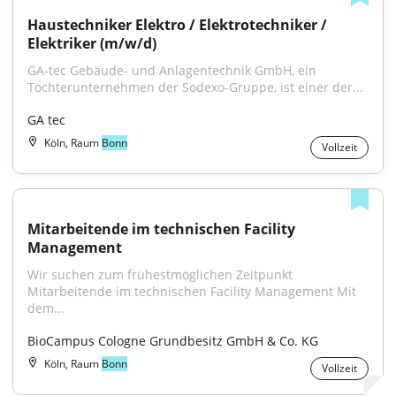
Haustechniker Elektro / Elektrotechniker / 
Elektriker (m/w/d)
GA-tec Gebäude- und Anlagentechnik GmbH, ein 
Tochterunternehmen der Sodexo-Gruppe, ist einer der...
GA tec
Köln, Raum
Bonn
Vollzeit
Mitarbeitende im technischen Facility 
Management
Wir suchen zum frühestmöglichen Zeitpunkt 
Mitarbeitende im technischen Facility Management Mit 
dem...
BioCampus Cologne Grundbesitz GmbH & Co. KG
Köln, Raum
Bonn
Vollzeit