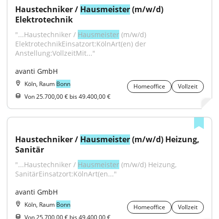
Haustechniker / 
Hausmeister
 (m/w/d) 
Elektrotechnik
"...Haustechniker / 
Hausmeister
 (m/w/d) 
ElektrotechnikEinsatzort:KölnArt(en) der 
Anstellung:VollzeitMit..."
avanti GmbH
Köln, Raum
Bonn
Homeoffice
Vollzeit
Von 25.700,00 € bis 49.400,00 €
Haustechniker / 
Hausmeister
 (m/w/d) Heizung, 
Sanitär
"...Haustechniker / 
Hausmeister
 (m/w/d) Heizung, 
SanitärEinsatzort:KölnArt(en..."
avanti GmbH
Köln, Raum
Bonn
Homeoffice
Vollzeit
Von 25.700,00 € bis 49.400,00 €