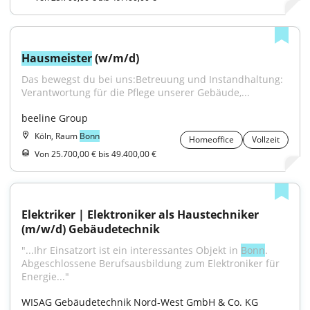
Hausmeister
 (w/m/d)
Das bewegst du bei uns:Betreuung und Instandhaltung: 
Verantwortung für die Pflege unserer Gebäude,...
beeline Group
Köln, Raum
Bonn
Homeoffice
Vollzeit
Von 25.700,00 € bis 49.400,00 €
Elektriker | Elektroniker als Haustechniker 
(m/w/d) Gebäudetechnik
"...Ihr Einsatzort ist ein interessantes Objekt in 
Bonn
. 
Abgeschlossene Berufsausbildung zum Elektroniker für 
Energie..."
WISAG Gebäudetechnik Nord-West GmbH & Co. KG