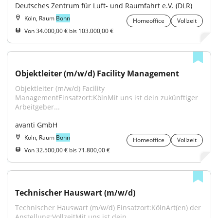
Deutsches Zentrum für Luft- und Raumfahrt e.V. (DLR)
Köln, Raum
Bonn
Homeoffice
Vollzeit
Von 34.000,00 € bis 103.000,00 €
Objektleiter (m/w/d) Facility Management
Objektleiter (m/w/d) Facility 
ManagementEinsatzort:KölnMit uns ist dein zukünftiger 
Arbeitgeber...
avanti GmbH
Köln, Raum
Bonn
Homeoffice
Vollzeit
Von 32.500,00 € bis 71.800,00 €
Technischer Hauswart (m/w/d)
Technischer Hauswart (m/w/d) Einsatzort:KölnArt(en) der 
Anstellung:VollzeitMit uns ist dein...