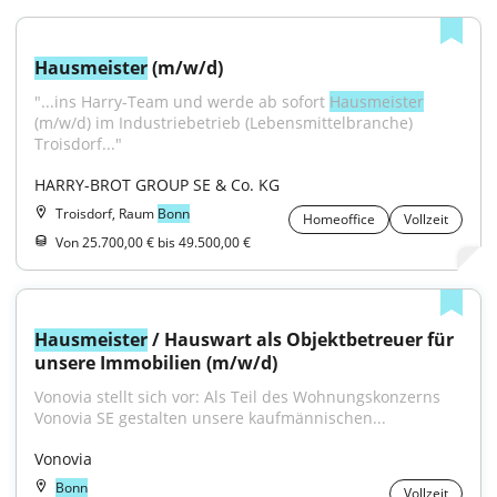
Hausmeister
 (m/w/d)
"...ins Harry-Team und werde ab sofort 
Hausmeister
(m/w/d) im Industriebetrieb (Lebensmittelbranche) 
Troisdorf..."
HARRY-BROT GROUP SE & Co. KG
Troisdorf, Raum
Bonn
Homeoffice
Vollzeit
Von 25.700,00 € bis 49.500,00 €
Hausmeister
 / Hauswart als Objektbetreuer für 
unsere Immobilien (m/w/d)
Vonovia stellt sich vor: Als Teil des Wohnungskonzerns 
Vonovia SE gestalten unsere kaufmännischen...
Vonovia
Bonn
Vollzeit