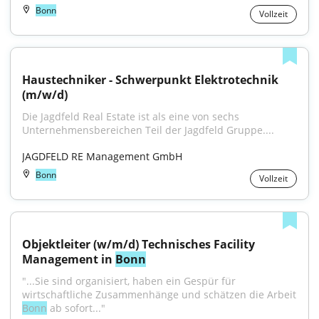
Bonn
Vollzeit
Haustechniker - Schwerpunkt Elektrotechnik 
(m/w/d)
Die Jagdfeld Real Estate ist als eine von sechs 
Unternehmensbereichen Teil der Jagdfeld Gruppe....
JAGDFELD RE Management GmbH
Bonn
Vollzeit
Objektleiter (w/m/d) Technisches Facility 
Management in 
Bonn
"...Sie sind organisiert, haben ein Gespür für 
wirtschaftliche Zusammenhänge und schätzen die Arbeit 
Bonn
 ab sofort..."