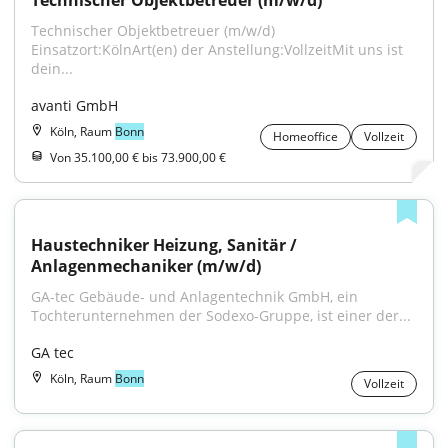
Technischer Objektbetreuer (m/w/d)
Technischer Objektbetreuer (m/w/d) 
Einsatzort:KölnArt(en) der Anstellung:VollzeitMit uns ist 
dein...
avanti GmbH
Köln, Raum
Bonn
Homeoffice
Vollzeit
Von 35.100,00 € bis 73.900,00 €
Haustechniker Heizung, Sanitär / 
Anlagenmechaniker (m/w/d)
GA-tec Gebäude- und Anlagentechnik GmbH, ein 
Tochterunternehmen der Sodexo-Gruppe, ist einer der...
GA tec
Köln, Raum
Bonn
Vollzeit