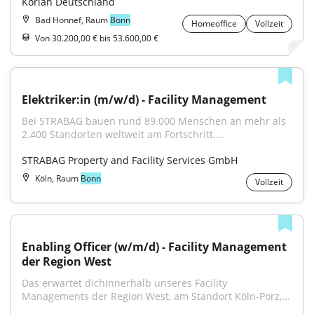
Korian Deutschland
Bad Honnef, Raum
Bonn
Homeoffice
Vollzeit
Von 30.200,00 € bis 53.600,00 €
Elektriker:in (m/w/d) - Facility Management
Bei STRABAG bauen rund 89.000 Menschen an mehr als 
2.400 Standorten weltweit am Fortschritt....
STRABAG Property and Facility Services GmbH
Köln, Raum
Bonn
Vollzeit
Enabling Officer (w/m/d) - Facility Management 
der Region West
Das erwartet dichInnerhalb unseres Facility 
Managements der Region West, am Standort Köln-Porz,...