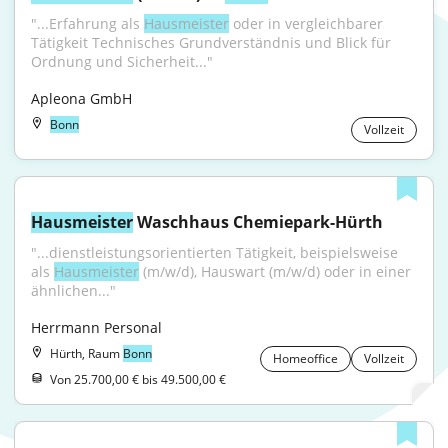
"...Erfahrung als 
Hausmeister
 oder in vergleichbarer 
Tätigkeit Technisches Grundverständnis und Blick für 
Ordnung und Sicherheit..."
Apleona GmbH
Bonn
Vollzeit
Hausmeister
 Waschhaus Chemiepark-Hürth
"...dienstleistungsorientierten Tätigkeit, beispielsweise 
als 
Hausmeister
 (m/w/d), Hauswart (m/w/d) oder in einer 
ähnlichen..."
Herrmann Personal
Hürth, Raum
Bonn
Homeoffice
Vollzeit
Von 25.700,00 € bis 49.500,00 €