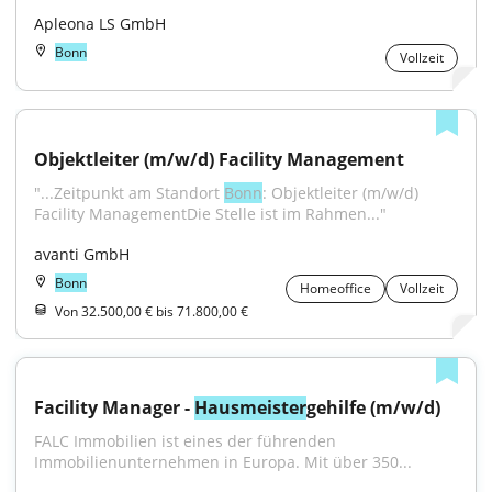
Apleona LS GmbH
Bonn
Vollzeit
Objektleiter (m/w/d) Facility Management
"...Zeitpunkt am Standort 
Bonn
: Objektleiter (m/w/d) 
Facility ManagementDie Stelle ist im Rahmen..."
avanti GmbH
Bonn
Homeoffice
Vollzeit
Von 32.500,00 € bis 71.800,00 €
Facility Manager - 
Hausmeister
gehilfe (m/w/d)
FALC Immobilien ist eines der führenden 
Immobilienunternehmen in Europa. Mit über 350...