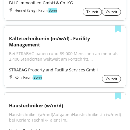
FALC Immobilien GmbH & Co. KG
Hennef (Sieg), Raum
Bonn
Teilzeit
Vollzeit
Kältetechniker:in (m/w/d) - Facility 
Management
Bei STRABAG bauen rund 89.000 Menschen an mehr als 
2.400 Standorten weltweit am Fortschritt....
STRABAG Property and Facility Services GmbH
Köln, Raum
Bonn
Vollzeit
Haustechniker (w/m/d)
Haustechniker (w/m/d)AufgabenHaustechniker:in (w/m/d) 
bei Korian: Technik-Talent im...