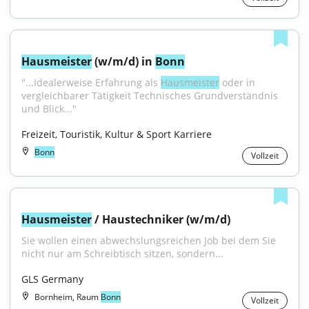
Hausmeister
 (w/m/d) in 
Bonn
"...Idealerweise Erfahrung als 
Hausmeister
 oder in 
vergleichbarer Tätigkeit Technisches Grundverständnis 
und Blick..."
Freizeit, Touristik, Kultur & Sport Karriere
Bonn
Vollzeit
Hausmeister
 / Haustechniker (w/m/d)
Sie wollen einen abwechslungsreichen Job bei dem Sie 
nicht nur am Schreibtisch sitzen, sondern...
GLS Germany
Bornheim, Raum
Bonn
Vollzeit