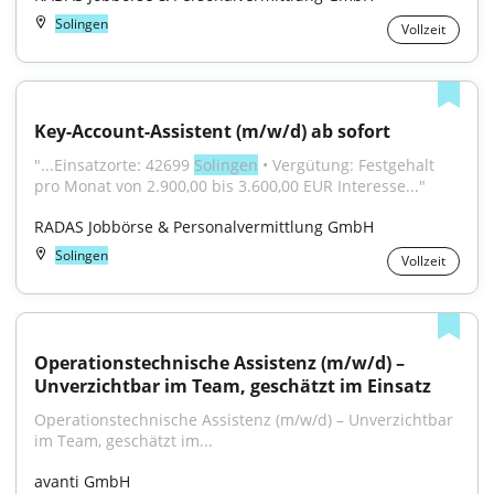
Solingen
Vollzeit
Key-Account-Assistent (m/w/d) ab sofort
"...Einsatzorte: 42699 
Solingen
 • Vergütung: Festgehalt 
pro Monat von 2.900,00 bis 3.600,00 EUR Interesse..."
RADAS Jobbörse & Personalvermittlung GmbH
Solingen
Vollzeit
Operationstechnische Assistenz (m/w/d) – 
Unverzichtbar im Team, geschätzt im Einsatz
Operationstechnische Assistenz (m/w/d) – Unverzichtbar 
im Team, geschätzt im...
avanti GmbH