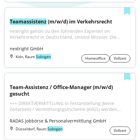
Teamassistenz
 (m/w/d) im Verkehrsrecht
nextright gehört zu den führenden Experten im 
Verkehrsrecht in Deutschland. Unsere Mission: Die...
nextright GmbH
Köln, Raum
Solingen
Homeoffice
Vollzeit
Team-Assistenz / Office-Manager (m/w/d) 
gesucht
+++ DIREKTVERMITTLUNG in Festanstellung (keine 
Zeitarbeit) / Vermittlungsgutscheine (AVGS) werden...
RADAS Jobbörse & Personalvermittlung GmbH
Düsseldorf, Raum
Solingen
Vollzeit