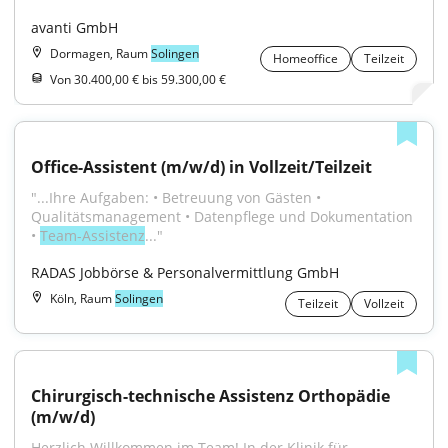
avanti GmbH
Dormagen, Raum
Solingen
Homeoffice
Teilzeit
Von 30.400,00 € bis 59.300,00 €
Office-Assistent (m/w/d) in Vollzeit/Teilzeit
"...Ihre Aufgaben: • Betreuung von Gästen • 
Qualitätsmanagement • Datenpflege und Dokumentation 
• 
Team-Assistenz
..."
RADAS Jobbörse & Personalvermittlung GmbH
Köln, Raum
Solingen
Teilzeit
Vollzeit
Chirurgisch-technische Assistenz Orthopädie 
(m/w/d)
Herzlich Willkommen im Team! In der Klinik für 