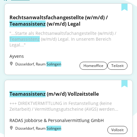
Rechtsanwaltsfachangestellte (w/m/d) / 
Teamassistenz
 (w/m/d) Legal
"...Starte als Rechtsanwaltsfachangestellte (w/m/d) / 
Teamassistenz
 (w/m/d) Legal. In unserem Bereich 
Legal..."
Ayvens
Düsseldorf, Raum
Solingen
Homeoffice
Teilzeit
Teamassistenz
 (m/w/d) Vollzeitstelle
+++ DIREKTVERMITTLUNG in Festanstellung (keine 
Zeitarbeit) / Vermittlungsgutscheine (AVGS) werden...
RADAS Jobbörse & Personalvermittlung GmbH
Düsseldorf, Raum
Solingen
Vollzeit