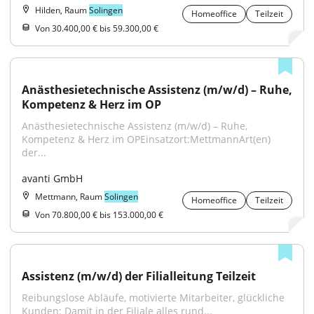
Hilden, Raum
Solingen
Homeoffice
Teilzeit
Von 30.400,00 € bis 59.300,00 €
Anästhesietechnische Assistenz (m/w/d) – Ruhe, 
Kompetenz & Herz im OP
Anästhesietechnische Assistenz (m/w/d) – Ruhe, 
Kompetenz & Herz im OPEinsatzort:MettmannArt(en) 
der...
avanti GmbH
Mettmann, Raum
Solingen
Homeoffice
Teilzeit
Von 70.800,00 € bis 153.000,00 €
Assistenz (m/w/d) der Filialleitung Teilzeit
Reibungslose Abläufe, motivierte Mitarbeiter, glückliche 
Kunden: Damit in der Filiale alles rund...