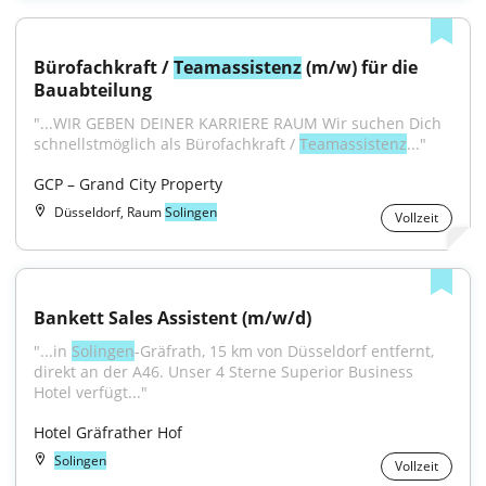
Bürofachkraft / 
Teamassistenz
 (m/w) für die 
Bauabteilung
"...WIR GEBEN DEINER KARRIERE RAUM Wir suchen Dich 
schnellstmöglich als Bürofachkraft / 
Teamassistenz
..."
GCP – Grand City Property
Düsseldorf, Raum
Solingen
Vollzeit
Bankett Sales Assistent (m/w/d)
"...in 
Solingen
-Gräfrath, 15 km von Düsseldorf entfernt, 
direkt an der A46. Unser 4 Sterne Superior Business 
Hotel verfügt..."
Hotel Gräfrather Hof
Solingen
Vollzeit