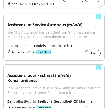
Von 34.000,00 € bis 72.000,00 €
Assistenz im Service Autohaus (m/w/d)
Die AHZ Automobil Handels Zentrum GmbH ist mit den 
Marken Toyota, Lexus, Mitsubishi und Renault an...
AHZ Automobil Handels Zentrum GmbH
Mannheim, Raum
Heidelberg
Vollzeit
Assistenz- oder Facharzt (m/w/d) - 
Konsiliardienst
Ihre Aufgaben Internistische bzw. allgemeinmedizinische 
Betreuung erwachsener PatientInnen in...
Zentralinstitut für Seelische Gesundheit (ZI) Mannheim
Mannheim, Raum
Heidelberg