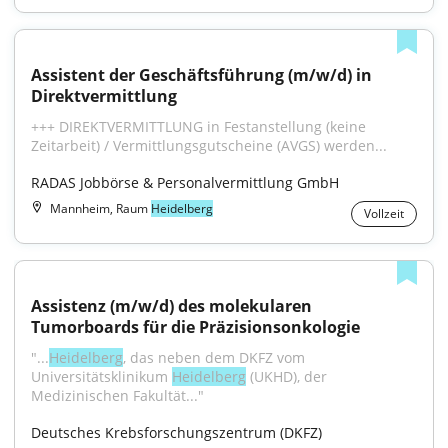
Assistent der Geschäftsführung (m/w/d) in 
Direktvermittlung
+++ DIREKTVERMITTLUNG in Festanstellung (keine 
Zeitarbeit) / Vermittlungsgutscheine (AVGS) werden...
RADAS Jobbörse & Personalvermittlung GmbH
Mannheim, Raum
Heidelberg
Vollzeit
Assistenz (m/w/d) des molekularen 
Tumorboards für die Präzisionsonkologie
"...
Heidelberg
, das neben dem DKFZ vom 
Universitätsklinikum 
Heidelberg
 (UKHD), der 
Medizinischen Fakultät..."
Deutsches Krebsforschungszentrum (DKFZ)