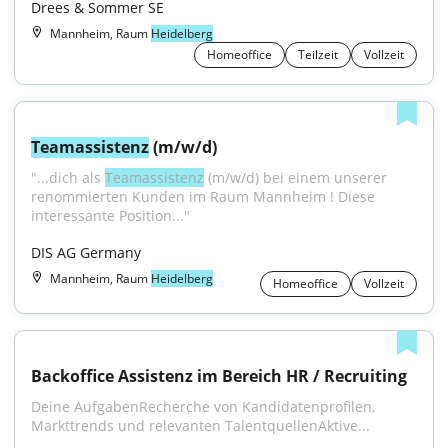
Drees & Sommer SE
Mannheim, Raum
Heidelberg
Homeoffice
Teilzeit
Vollzeit
Teamassistenz
 (m/w/d)
"...dich als 
Teamassistenz
 (m/w/d) bei einem unserer 
renommierten Kunden im Raum Mannheim ! Diese 
interessante Position..."
DIS AG Germany
Mannheim, Raum
Heidelberg
Homeoffice
Vollzeit
Backoffice Assistenz im Bereich HR / Recruiting
Deine AufgabenRecherche von Kandidatenprofilen, 
Markttrends und relevanten TalentquellenAktive...