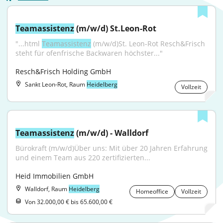
Teamassistenz
 (m/w/d) St.Leon-Rot
"...html 
Teamassistenz
 (m/w/d)St. Leon-Rot Resch&Frisch 
steht für ofenfrische Backwaren höchster..."
Resch&Frisch Holding GmbH
Sankt Leon-Rot, Raum
Heidelberg
Vollzeit
Teamassistenz
 (m/w/d) - Walldorf
Bürokraft (m/w/d)Über uns: Mit über 20 Jahren Erfahrung 
und einem Team aus 220 zertifizierten...
Heid Immobilien GmbH
Walldorf, Raum
Heidelberg
Homeoffice
Vollzeit
Von 32.000,00 € bis 65.600,00 €