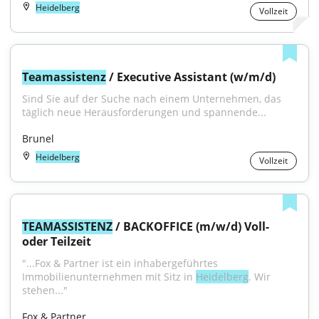
Heidelberg
Vollzeit
Teamassistenz
 / Executive Assistant (w/m/d)
Sind Sie auf der Suche nach einem Unternehmen, das 
täglich neue Herausforderungen und spannende...
Brunel
Heidelberg
Vollzeit
TEAMASSISTENZ
 / BACKOFFICE (m/w/d) Voll- 
oder Teilzeit
"...Fox & Partner ist ein inhabergeführtes 
Immobilienunternehmen mit Sitz in 
Heidelberg
. Wir 
stehen..."
Fox & Partner