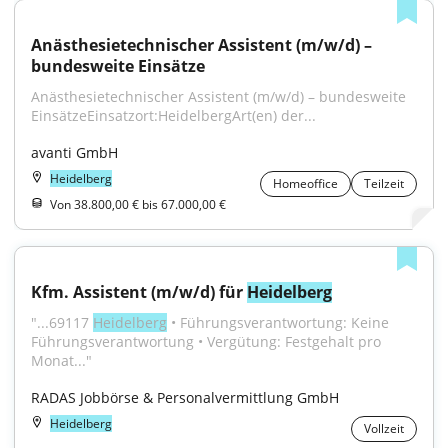
Anästhesietechnischer Assistent (m/w/d) – 
bundesweite Einsätze
Anästhesietechnischer Assistent (m/w/d) – bundesweite 
EinsätzeEinsatzort:HeidelbergArt(en) der...
avanti GmbH
Heidelberg
Homeoffice
Teilzeit
Von 38.800,00 € bis 67.000,00 €
Kfm. Assistent (m/w/d) für 
Heidelberg
"...69117 
Heidelberg
 • Führungsverantwortung: Keine 
Führungsverantwortung • Vergütung: Festgehalt pro 
Monat..."
RADAS Jobbörse & Personalvermittlung GmbH
Heidelberg
Vollzeit