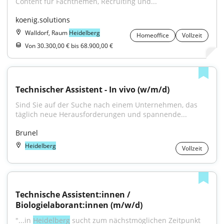
Content für Fachthemen, Recruiting und...
koenig.solutions
Walldorf, Raum
Heidelberg
Homeoffice
Vollzeit
Von 30.300,00 € bis 68.900,00 €
Technischer Assistent - In vivo (w/m/d)
Sind Sie auf der Suche nach einem Unternehmen, das 
täglich neue Herausforderungen und spannende...
Brunel
Heidelberg
Vollzeit
Technische Assistent:innen / 
Biologielaborant:innen (m/w/d)
"...in 
Heidelberg
 sucht zum nächstmöglichen Zeitpunkt 