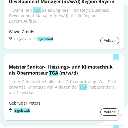
Development Manager (m/w/d) Region Bayern
"...wir einen 
TGA
 Sales Engineer - Strategic Business 
Development Manager (m/w/d) für die Region 
Bayern.Aufbau..."
Wavin GmbH
Bayern, Raum
Ingolstadt
Vollzeit
Meister Sanitär-, Heizungs- und Klimatechnik 
als Obermonteur 
TGA
 (m/w/d)
"...der Gebäudetechnik jeder Größenordnung. Was Dich 
erwartet • Montage von Anlagen der 
TGA
 insbesondere 
der Gewerke..."
Gebrüder Peters
Ingolstadt
Vollzeit