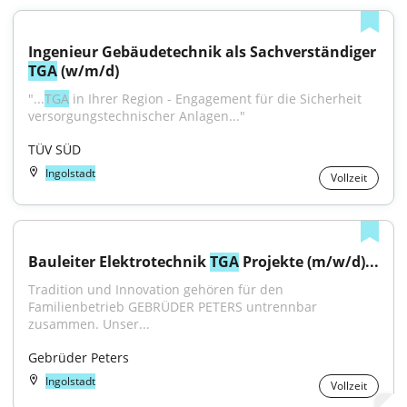
Ingenieur Gebäudetechnik als Sachverständiger 
TGA
 (w/m/d)
"...
TGA
 in Ihrer Region - Engagement für die Sicherheit 
versorgungstechnischer Anlagen..."
TÜV SÜD
Ingolstadt
Vollzeit
Bauleiter Elektrotechnik 
TGA
 Projekte (m/w/d)...
Tradition und Innovation gehören für den 
Familienbetrieb GEBRÜDER PETERS untrennbar 
zusammen. Unser...
Gebrüder Peters
Ingolstadt
Vollzeit