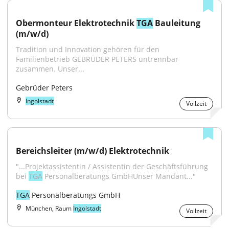
Obermonteur Elektrotechnik 
TGA
 Bauleitung 
(m/w/d)
Tradition und Innovation gehören für den 
Familienbetrieb GEBRÜDER PETERS untrennbar 
zusammen. Unser...
Gebrüder Peters
Ingolstadt
Vollzeit
Bereichsleiter (m/w/d) Elektrotechnik
"...Projektassistentin / Assistentin der Geschäftsführung 
bei 
TGA
 Personalberatungs GmbHUnser Mandant..."
TGA
 Personalberatungs GmbH
München, Raum
Ingolstadt
Vollzeit