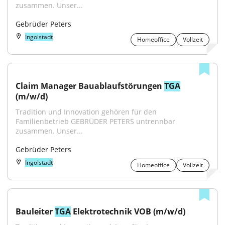
zusammen. Unser...
Gebrüder Peters
Ingolstadt
Homeoffice
Vollzeit
Claim Manager Bauablaufstörungen 
TGA
(m/w/d)
Tradition und Innovation gehören für den 
Familienbetrieb GEBRÜDER PETERS untrennbar 
zusammen. Unser...
Gebrüder Peters
Ingolstadt
Homeoffice
Vollzeit
Bauleiter 
TGA
 Elektrotechnik VOB (m/w/d)