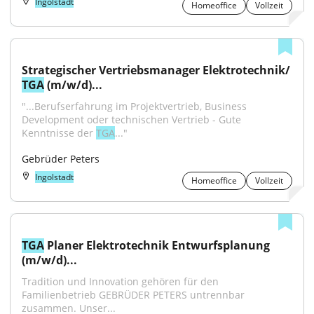
Ingolstadt
Homeoffice
Vollzeit
Strategischer Vertriebsmanager Elektrotechnik/ 
TGA
 (m/w/d)...
"...Berufserfahrung im Projektvertrieb, Business 
Development oder technischen Vertrieb - Gute 
Kenntnisse der 
TGA
..."
Gebrüder Peters
Ingolstadt
Homeoffice
Vollzeit
TGA
 Planer Elektrotechnik Entwurfsplanung 
(m/w/d)...
Tradition und Innovation gehören für den 
Familienbetrieb GEBRÜDER PETERS untrennbar 
zusammen. Unser...