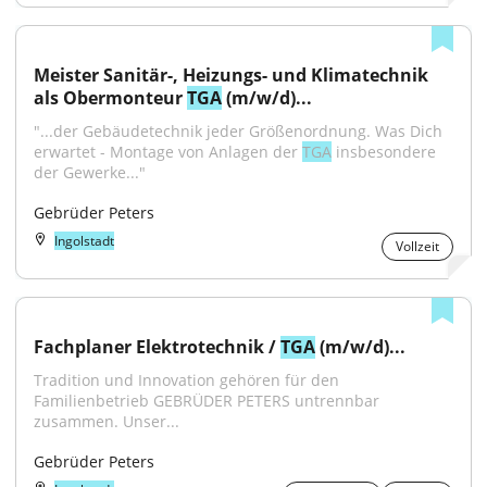
Meister Sanitär-, Heizungs- und Klimatechnik 
als Obermonteur 
TGA
 (m/w/d)...
"...der Gebäudetechnik jeder Größenordnung. Was Dich 
erwartet - Montage von Anlagen der 
TGA
 insbesondere 
der Gewerke..."
Gebrüder Peters
Ingolstadt
Vollzeit
Fachplaner Elektrotechnik / 
TGA
 (m/w/d)...
Tradition und Innovation gehören für den 
Familienbetrieb GEBRÜDER PETERS untrennbar 
zusammen. Unser...
Gebrüder Peters