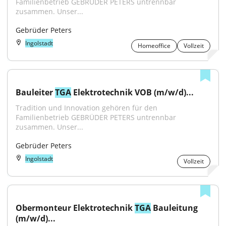
Familienbetrieb GEBRÜDER PETERS untrennbar 
zusammen. Unser...
Gebrüder Peters
Ingolstadt
Homeoffice
Vollzeit
Bauleiter 
TGA
 Elektrotechnik VOB (m/w/d)...
Tradition und Innovation gehören für den 
Familienbetrieb GEBRÜDER PETERS untrennbar 
zusammen. Unser...
Gebrüder Peters
Ingolstadt
Vollzeit
Obermonteur Elektrotechnik 
TGA
 Bauleitung 
(m/w/d)...