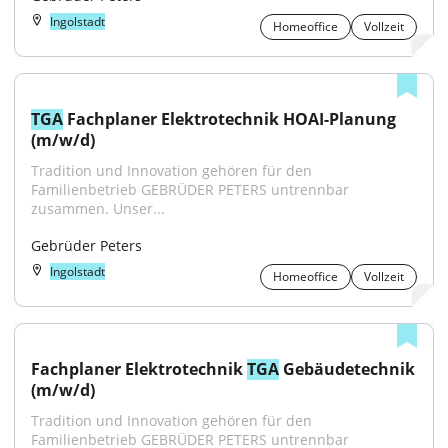
Ingolstadt
Homeoffice
Vollzeit
TGA
 Fachplaner Elektrotechnik HOAI-Planung 
(m/w/d)
Tradition und Innovation gehören für den 
Familienbetrieb GEBRÜDER PETERS untrennbar 
zusammen. Unser...
Gebrüder Peters
Ingolstadt
Homeoffice
Vollzeit
Fachplaner Elektrotechnik 
TGA
 Gebäudetechnik 
(m/w/d)
Tradition und Innovation gehören für den 
Familienbetrieb GEBRÜDER PETERS untrennbar 