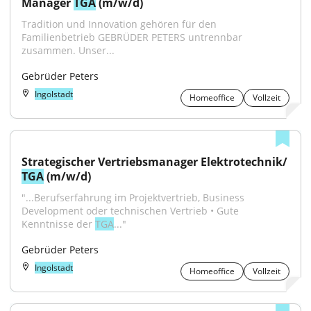
Manager 
TGA
 (m/w/d)
Tradition und Innovation gehören für den 
Familienbetrieb GEBRÜDER PETERS untrennbar 
zusammen. Unser...
Gebrüder Peters
Ingolstadt
Homeoffice
Vollzeit
Strategischer Vertriebsmanager Elektrotechnik/ 
TGA
 (m/w/d)
"...Berufserfahrung im Projektvertrieb, Business 
Development oder technischen Vertrieb • Gute 
Kenntnisse der 
TGA
..."
Gebrüder Peters
Ingolstadt
Homeoffice
Vollzeit