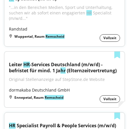
"...in den Bereichen Medien, Sport und Unterhaltung, 
suchen wir ab sofort einen engagierten 
HR
 Specialist 
(m/w/d..."
Randstad
Wuppertal, Raum
Remscheid
Vollzeit
Leiter 
HR
-Services Deutschland (m/w/d) - 
befristet für mind. 1 Ja
hr
 (Elternzeitvertretung)
Original Stellenanzeige auf StepStone.de Website
dormakaba Deutschland GmbH
Ennepetal, Raum
Remscheid
Vollzeit
HR
 Specialist Payroll & People Services (m/w/d)