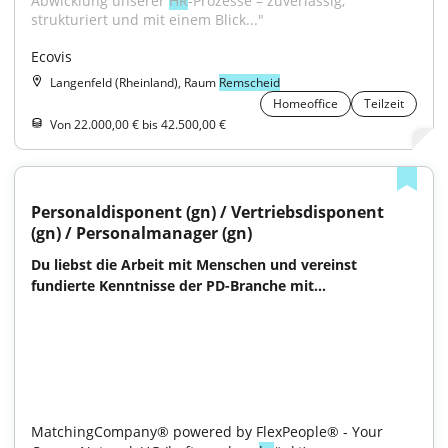
Abwicklung unserer 
HR
-Prozesse – zuverlässig, 
strukturiert und mit einem Blick..."
Ecovis
Langenfeld (Rheinland), Raum
Remscheid
Homeoffice
Teilzeit
Von 22.000,00 € bis 42.500,00 €
Personaldisponent (gn) / Vertriebsdisponent 
(gn) / Personalmanager (gn)
Du liebst die Arbeit mit Menschen und vereinst 
fundierte Kenntnisse der PD-Branche mit...

MatchingCompany® powered by FlexPeople® - Your 