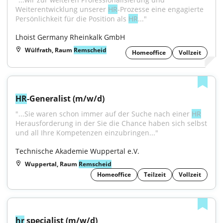
Weiterentwicklung unserer 
HR
-Prozesse eine engagierte 
Persönlichkeit für die Position als 
HR
..."
Lhoist Germany Rheinkalk GmbH
Wülfrath, Raum
Remscheid
Homeoffice
Vollzeit
HR
-Generalist (m/w/d)
"...Sie waren schon immer auf der Suche nach einer 
HR
Herausforderung in der Sie die Chance haben sich selbst 
und all Ihre Kompetenzen einzubringen..."
Technische Akademie Wuppertal e.V.
Wuppertal, Raum
Remscheid
Homeoffice
Teilzeit
Vollzeit
hr
 specialist (m/w/d)