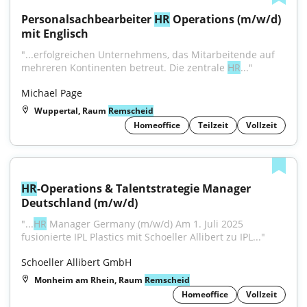
Personalsachbearbeiter 
HR
 Operations (m/w/d) 
mit Englisch
"...erfolgreichen Unternehmens, das Mitarbeitende auf 
mehreren Kontinenten betreut. Die zentrale 
HR
..."
Michael Page
Wuppertal, Raum
Remscheid
Homeoffice
Teilzeit
Vollzeit
HR
-Operations & Talentstrategie Manager 
Deutschland (m/w/d)
"...
HR
 Manager Germany (m/w/d) Am 1. Juli 2025 
fusionierte IPL Plastics mit Schoeller Allibert zu IPL..."
Schoeller Allibert GmbH
Monheim am Rhein, Raum
Remscheid
Homeoffice
Vollzeit