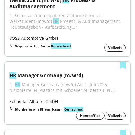
Werkstudent (m/w/d) 
HR
 Prozess- & 
Auditmanagement
"...Sie es zu einem späteren Zeitpunkt erneut. 
Werkstudent (m/w/d) 
HR
 Prozess- & Auditmanagement 
Hauptaufgaben - Aufbereitung..."
VOSS Automotive GmbH
Wipperfürth, Raum
Remscheid
Vollzeit
HR
 Manager Germany (m/w/d)
"...
HR
 Manager Germany (m/w/d) Am 1. Juli 2025 
fusionierte IPL Plastics mit Schoeller Allibert zu IPL..."
Schoeller Allibert GmbH
Monheim am Rhein, Raum
Remscheid
Homeoffice
Vollzeit