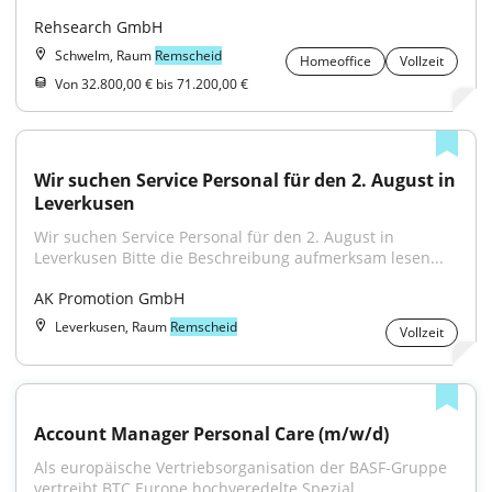
Rehsearch GmbH
Schwelm, Raum
Remscheid
Homeoffice
Vollzeit
Von 32.800,00 € bis 71.200,00 €
Wir suchen Service Personal für den 2. August in 
Leverkusen
Wir suchen Service Personal für den 2. August in 
Leverkusen Bitte die Beschreibung aufmerksam lesen...
AK Promotion GmbH
Leverkusen, Raum
Remscheid
Vollzeit
Account Manager Personal Care (m/w/d)
Als europäische Vertriebsorganisation der BASF-Gruppe 
vertreibt BTC Europe hochveredelte Spezial...