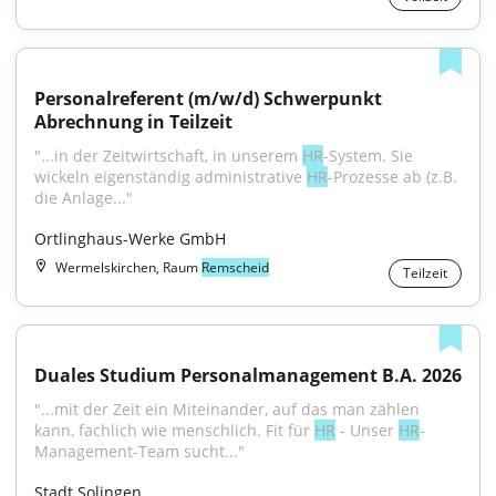
Personalreferent (m/w/d) Schwerpunkt 
Abrechnung in Teilzeit
"...in der Zeitwirtschaft, in unserem 
HR
-System. Sie 
wickeln eigenständig administrative 
HR
-Prozesse ab (z.B. 
die Anlage..."
Ortlinghaus-Werke GmbH
Wermelskirchen, Raum
Remscheid
Teilzeit
Duales Studium Personalmanagement B.A. 2026
"...mit der Zeit ein Miteinander, auf das man zählen 
kann, fachlich wie menschlich. Fit für 
HR
 - Unser 
HR
-
Management-Team sucht..."
Stadt Solingen