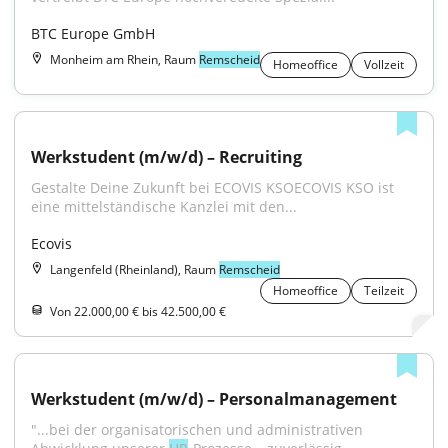
BTC Europe GmbH
Monheim am Rhein, Raum
Remscheid
Homeoffice
Vollzeit
Werkstudent (m/w/d) – Recruiting
Gestalte Deine Zukunft bei ECOVIS KSOECOVIS KSO ist 
eine mittelständische Kanzlei mit den...
Ecovis
Langenfeld (Rheinland), Raum
Remscheid
Homeoffice
Teilzeit
Von 22.000,00 € bis 42.500,00 €
Werkstudent (m/w/d) – Personalmanagement
"...bei der organisatorischen und administrativen 