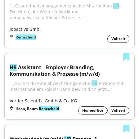
"...Gesundheitsmanagements Aktive Mitarbeit an 
HR
-
Projekten, der Weiterentwicklung 
personalwirtschaftlicher Prozesse..."
Jobactive GmbH
Remscheid
Vollzeit
HR
 Assistant - Employer Branding, 
Kommunikation & Prozesse (m/w/d)
"...Suchst du eine abwechslungsreiche 
HR
-Position mit 
internationalem Fokus? Dann bewirb dich jetzt..."
Verder Scientific GmbH & Co. KG
Haan, Raum
Remscheid
Homeoffice
Vollzeit