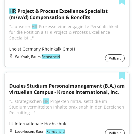
HR
 Project & Process Excellence Specialist 
(m/w/d) Compensation & Benefits
"...unserer 
HR
-Prozesse eine engagierte Persönlichkeit 
für die Position alsHR Project & Process Excellence 
Specialist..."
Lhoist Germany Rheinkalk GmbH
Wülfrath, Raum
Remscheid
Vollzeit
Duales Studium Personalmanagement (B.A.) am 
virtuellen Campus - Kronos International, Inc.
"...strategischen 
HR
-Projekten mitDu setzt die im 
Studium vermittelten Inhalte praxisnah in den Bereichen 
Recruiting..."
IU Internationale Hochschule
Leverkusen, Raum
Remscheid
Vollzeit