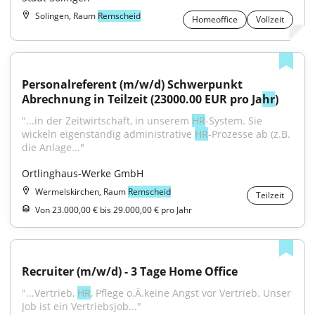
Solingen, Raum
Remscheid
Homeoffice
Vollzeit
Personalreferent (m/w/d) Schwerpunkt 
Abrechnung in Teilzeit (23000.00 EUR pro Ja
hr
)
"...in der Zeitwirtschaft, in unserem 
HR
-System. Sie 
wickeln eigenständig administrative 
HR
-Prozesse ab (z.B. 
die Anlage..."
Ortlinghaus-Werke GmbH
Wermelskirchen, Raum
Remscheid
Teilzeit
Von 23.000,00 € bis 29.000,00 € pro Jahr
Recruiter (m/w/d) - 3 Tage Home Office
"...Vertrieb, 
HR
, Pflege o.Ä.keine Angst vor Vertrieb. Unser 
Job ist ein Vertriebsjob..."