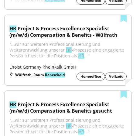
Homeoffice
Vollzeit
HR
 Project & Process Excellence Specialist 
(m/w/d) Compensation & Benefits - Wülfrath
"...wir zur weiteren Professionalisierung und 
Weiterentwicklung unserer 
HR
-Prozesse eine engagierte 
Persönlichkeit für die Position als 
HR
..."
Lhoist Germany Rheinkalk GmbH
Wülfrath, Raum
Remscheid
Homeoffice
Vollzeit
HR
 Project & Process Excellence Specialist 
(m/w/d) Compensation & Benefits gesucht
"...wir zur weiteren Professionalisierung und 
Weiterentwicklung unserer 
HR
-Prozesse eine engagierte 
Persönlichkeit für die Position als 
HR
..."