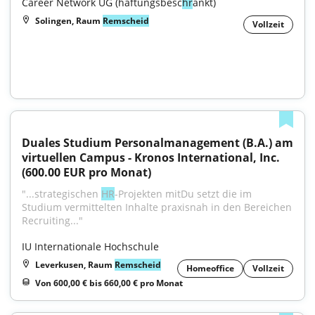
Career Network UG (haftungsbesc
hr
änkt)
Solingen, Raum
Remscheid
Vollzeit
Duales Studium Personalmanagement (B.A.) am 
virtuellen Campus - Kronos International, Inc. 
(600.00 EUR pro Monat)
"...strategischen 
HR
-Projekten mitDu setzt die im 
Studium vermittelten Inhalte praxisnah in den Bereichen 
Recruiting..."
IU Internationale Hochschule
Leverkusen, Raum
Remscheid
Homeoffice
Vollzeit
Von 600,00 € bis 660,00 € pro Monat