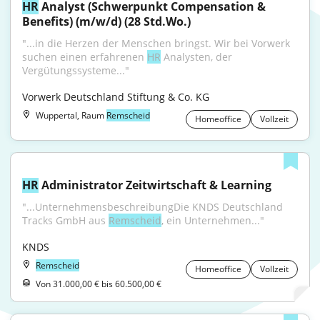
HR
 Analyst (Schwerpunkt Compensation & 
Benefits) (m/w/d) (28 Std.Wo.)
"...in die Herzen der Menschen bringst. Wir bei Vorwerk 
suchen einen erfahrenen 
HR
 Analysten, der 
Vergütungssysteme..."
Vorwerk Deutschland Stiftung & Co. KG
Wuppertal, Raum
Remscheid
Homeoffice
Vollzeit
HR
 Administrator Zeitwirtschaft & Learning
"...UnternehmensbeschreibungDie KNDS Deutschland 
Tracks GmbH aus 
Remscheid
, ein Unternehmen..."
KNDS
Remscheid
Homeoffice
Vollzeit
Von 31.000,00 € bis 60.500,00 €