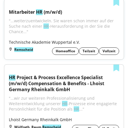
Mitarbeiter 
HR
 (m/w/d)
"...weiterzuentwickeln. Sie waren schon immer auf der 
Suche nach einer 
HR
-Herausforderung in der Sie die 
Chance..."
Technische Akademie Wuppertal e.V.
Remscheid
Homeoffice
Teilzeit
Vollzeit
HR
 Project & Process Excellence Specialist 
(m/w/d) Compensation & Benefits - Lhoist 
Germany Rheinkalk GmbH
"...wir zur weiteren Professionalisierung und 
Weiterentwicklung unserer 
HR
-Prozesse eine engagierte 
Persönlichkeit für die Position als 
HR
..."
Lhoist Germany Rheinkalk GmbH
Wülfrath, Raum
Remscheid