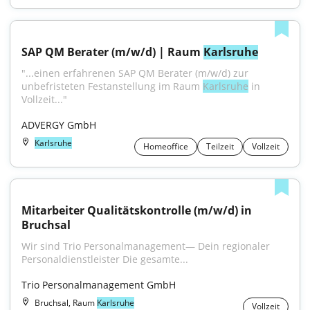
SAP QM Berater (m/w/d) | Raum 
Karlsruhe
"...einen erfahrenen SAP QM Berater (m/w/d) zur 
unbefristeten Festanstellung im Raum 
Karlsruhe
 in 
Vollzeit..."
ADVERGY GmbH
Karlsruhe
Homeoffice
Teilzeit
Vollzeit
Mitarbeiter Qualitätskontrolle (m/w/d) in 
Bruchsal
Wir sind Trio Personalmanagement— Dein regionaler 
Personaldienstleister Die gesamte...
Trio Personalmanagement GmbH
Bruchsal, Raum
Karlsruhe
Vollzeit