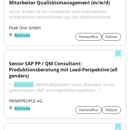
Mitarbeiter Qualitätsmanagement (m/w/d)
Unser Kunde ist ein innovatives und international 
erfolgreiches Unternehmen aus der Medizintechnik...
Peak One GmbH
Karlsruhe
Homeoffice
Vollzeit
Senior SAP PP / QM Consultant: 
Produktionsberatung mit Lead-Perspektive (all 
genders)
"...
Karlsruhe
 UNSER MANDANT Unser Mandant ist ein 
gewachsenes SAP- und Digitalisierungshaus..."
PRIMEPEOPLE AG
Karlsruhe
Homeoffice
Vollzeit