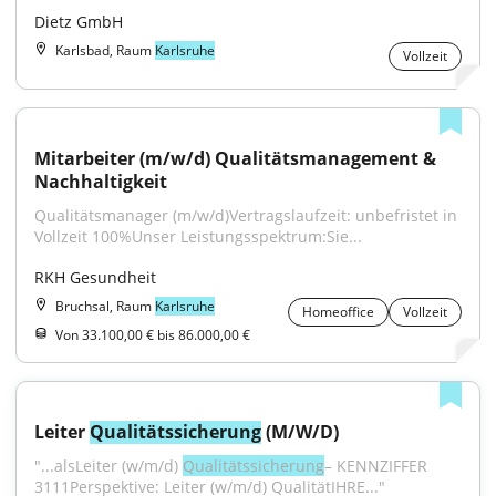
Dietz GmbH
Karlsbad, Raum
Karlsruhe
Vollzeit
Mitarbeiter (m/w/d) Qualitätsmanagement & 
Nachhaltigkeit
Qualitätsmanager (m/w/d)Vertragslaufzeit: unbefristet in 
Vollzeit 100%Unser Leistungsspektrum:Sie...
RKH Gesundheit
Bruchsal, Raum
Karlsruhe
Homeoffice
Vollzeit
Von 33.100,00 € bis 86.000,00 €
Leiter 
Qualitätssicherung
 (M/W/D)
"...alsLeiter (w/m/d) 
Qualitätssicherung
– KENNZIFFER 
3111Perspektive: Leiter (w/m/d) QualitätIHRE..."