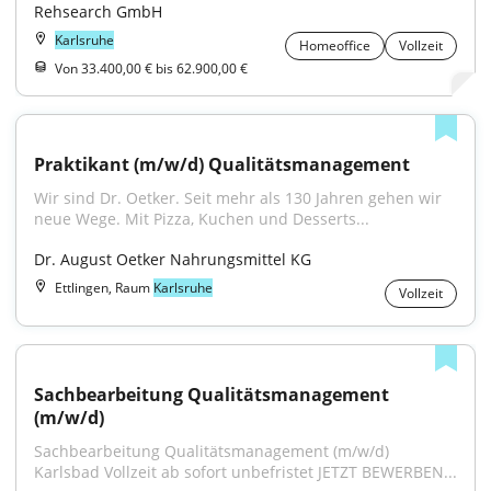
Rehsearch GmbH
Karlsruhe
Homeoffice
Vollzeit
Von 33.400,00 € bis 62.900,00 €
Praktikant (m/w/d) Qualitätsmanagement
Wir sind Dr. Oetker. Seit mehr als 130 Jahren gehen wir 
neue Wege. Mit Pizza, Kuchen und Desserts...
Dr. August Oetker Nahrungsmittel KG
Ettlingen, Raum
Karlsruhe
Vollzeit
Sachbearbeitung Qualitätsmanagement 
(m/w/d)
Sachbearbeitung Qualitätsmanagement (m/w/d) 
Karlsbad Vollzeit ab sofort unbefristet JETZT BEWERBEN...