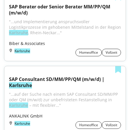
SAP Berater oder Senior Berater MM/PP/QM 
(m/w/d)
"...und Implementierung anspruchsvoller 
Karlsruhe
, Rhein-Neckar..."
Biber & Associates
Karlsruhe
Homeoffice
Vollzeit
SAP Consultant SD/MM/PP/QM (m/w/d) | 
Karlsruhe
"...auf der Suche nach einem SAP Consultant SD/MM/PP 
oder QM (m/w/d) zur unbefristeten Festanstellung in 
Karlsruhe
 – mit flexibler..."
ANKALINK GmbH
Karlsruhe
Homeoffice
Vollzeit