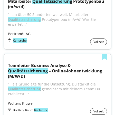
Mitarbeiter 
Qualitätssicherung
 Prototypenbau 
(m/w/d)
"...an über 50 Standorten weltweit. Mitarbeiter 
Qualitätssicherung
 Prototypenbau (m/w/d) Was Sie 
erwartet..."
Bertrandt AG
Karlsruhe
Vollzeit
Teamleiter Business Analyse & 
Qualitätssicherung
 – Online‑lohnentwicklung 
(M/W/D)
"...als Grundlage für die Umsetzung. Du stärkst die 
Qualitätssicherung
 gemeinsam mit deinem Team: Du 
etablierst..."
Wolters Kluwer
Bretten, Raum
Karlsruhe
Vollzeit