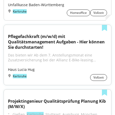
Unfallkasse Baden-Württemberg
Karlsruhe
Homeoffice
Vollzeit
Pflegefachkraft (m/w/d) mit 
Qualitätsmanagement Aufgaben - Hier können 
Sie durchstarten!
Das bieten wir Ab dem 7. Anstellungsmonat eine 
Zusatzversicherung bei der Allianz E-Bike-leasing...
Haus Lucia Hug
Karlsruhe
Vollzeit
Projektingenieur Qualitätsprüfung Planung Kib 
(M/W/X)
"...Gießen, 
Karlsruhe
, Stuttgart, Augsburg, München, 