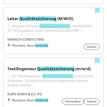
Leiter 
Qualitätssicherung
 (M/W/D)
"...alsLeiter (w/m/d) 
Qualitätssicherung
– KENNZIFFER 
3111Perspektive: Leiter (w/m/d) QualitätIHRE..."
KNAISCH CONSULTING
Pforzheim, Raum
Karlsruhe
Vollzeit
Textilingenieur 
Qualitätssicherung
 (m/w/d)
"...als Textilingenieur 
Qualitätssicherung
 (m/w/d) Ihre 
Aufgaben: Qualitätstechnische Begleitung unserer 
textilen Artikel..."
KUPA GmbH & Co. KG
Pforzheim, Raum
Karlsruhe
Homeoffice
Vollzeit