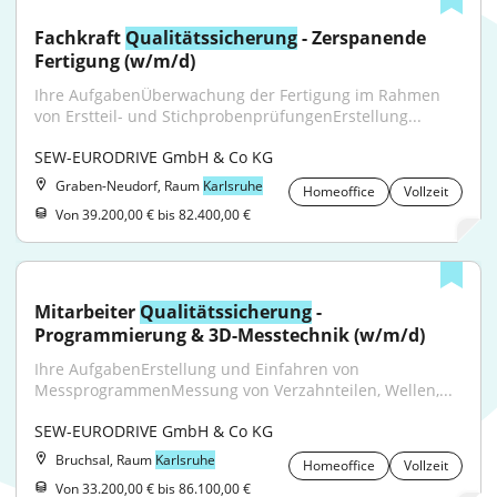
Fachkraft 
Qualitätssicherung
 - Zerspanende 
Fertigung (w/m/d)
Ihre AufgabenÜberwachung der Fertigung im Rahmen 
von Erstteil- und StichprobenprüfungenErstellung...
SEW-EURODRIVE GmbH & Co KG
Graben-Neudorf, Raum
Karlsruhe
Homeoffice
Vollzeit
Von 39.200,00 € bis 82.400,00 €
Mitarbeiter 
Qualitätssicherung
 - 
Programmierung & 3D-Messtechnik (w/m/d)
Ihre AufgabenErstellung und Einfahren von 
MessprogrammenMessung von Verzahnteilen, Wellen,...
SEW-EURODRIVE GmbH & Co KG
Bruchsal, Raum
Karlsruhe
Homeoffice
Vollzeit
Von 33.200,00 € bis 86.100,00 €