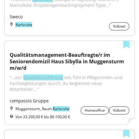
MainzRole: ProjektingenieurEmployment Type..."
Sweco
Karlsruhe
Vollzeit
Qualitätsmanagement-Beauftragte/r im 
Seniorendomizil Haus Sibylla in Muggensturm 
m/w/d
"...zur 
Qualitätssicherung
 teil, führst Pflegevisiten und 
Fachbegleitungen durch, du begleitest neue 
Mitarbeiter..."
compassio Gruppe
Muggensturm, Raum
Karlsruhe
Homeoffice
Vollzeit
Von 33.200,00 € bis 86.100,00 €