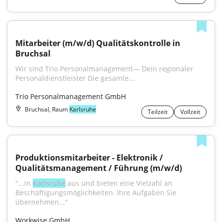
Mitarbeiter (m/w/d) Qualitätskontrolle in 
Bruchsal
Wir sind Trio Personalmanagement— Dein regionaler 
Personaldienstleister Die gesamte...
Trio Personalmanagement GmbH
Bruchsal, Raum
Karlsruhe
Teilzeit
Vollzeit
Produktionsmitarbeiter - Elektronik / 
Qualitätsmanagement / Führung (m/w/d)
"...in 
Karlsruhe
 aus und bieten eine Vielzahl an 
Beschäftigungsmöglichkeiten. Ihre Aufgaben Sie 
übernehmen..."
Workwise GmbH