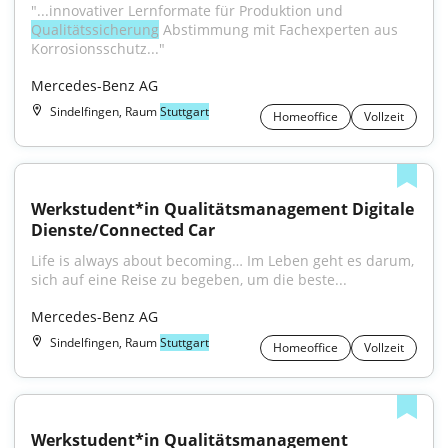
"...innovativer Lernformate für Produktion und 
Qualitätssicherung
 Abstimmung mit Fachexperten aus 
Korrosionsschutz..."
Mercedes-Benz AG
Sindelfingen, Raum
Stuttgart
Homeoffice
Vollzeit
Werkstudent*in Qualitätsmanagement Digitale 
Dienste/Connected Car
Life is always about becoming… Im Leben geht es darum, 
sich auf eine Reise zu begeben, um die beste...
Mercedes-Benz AG
Sindelfingen, Raum
Stuttgart
Homeoffice
Vollzeit
Werkstudent*in Qualitätsmanagement