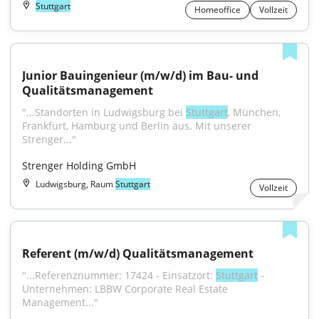
Stuttgart
Homeoffice
Vollzeit
Junior Bauingenieur (m/w/d) im Bau- und 
Qualitätsmanagement
"...Standorten in Ludwigsburg bei 
Stuttgart
, München, 
Frankfurt, Hamburg und Berlin aus. Mit unserer 
Strenger..."
Strenger Holding GmbH
Ludwigsburg, Raum
Stuttgart
Vollzeit
Referent (m/w/d) Qualitätsmanagement
"...Referenznummer: 17424 - Einsatzort: 
Stuttgart
 - 
Unternehmen: LBBW Corporate Real Estate 
Management..."