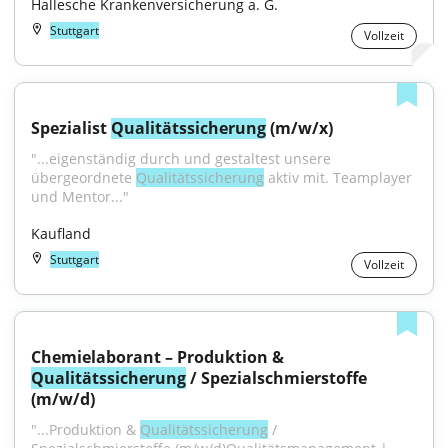
Hallesche Krankenversicherung a. G.
Stuttgart
Vollzeit
Spezialist 
Qualitätssicherung
 (m/w/x)
"...eigenständig durch und gestaltest unsere 
übergeordnete 
Qualitätssicherung
 aktiv mit. Teamplayer 
und Mentor..."
Kaufland
Stuttgart
Vollzeit
Chemielaborant – Produktion & 
Qualitätssicherung
 / Spezialschmierstoffe 
(m/w/d)
"...Produktion & 
Qualitätssicherung
 / 