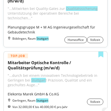
(m/w/d)
"...Mitwirken bei Quality-Gates zur 
Qualitätssicherung
Unterstützung der operativen Bereiche bei 
technischen..."
Planungsgruppe M + M AG Ingenieurgesellschaft für 
Gebäudetechnik
Böblingen, Raum
Stuttgart
Homeoffice
Vollzeit
TOP-JOB
Mitarbeiter Optische Kontrolle / 
Qualitätsprüfung (m/w/d)
"...durch bei einem innovativen Technologiebetrieb in 
Gerlingen bei 
Stuttgart
! Präzision, Qualität und ein 
geschultes Auge..."
Elekonta Marek GmbH & Co.KG
Gerlingen, Raum
Stuttgart
Vollzeit
Von 32.000,00 € bis 40.000,00 € pro Jahr