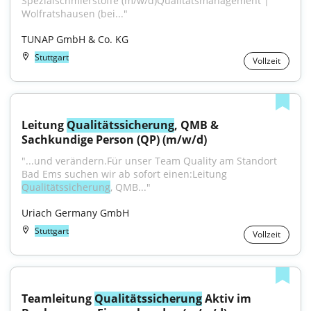
Spezialschmierstoffe (m/w/d)Qualitätsmanagement | 
Wolfratshausen (bei..."
TUNAP GmbH & Co. KG
Stuttgart
Vollzeit
Leitung 
Qualitätssicherung
, QMB & 
Sachkundige Person (QP) (m/w/d)
"...und verändern.Für unser Team Quality am Standort 
Bad Ems suchen wir ab sofort einen:Leitung 
Qualitätssicherung
, QMB..."
Uriach Germany GmbH
Stuttgart
Vollzeit
Teamleitung 
Qualitätssicherung
 Aktiv im 