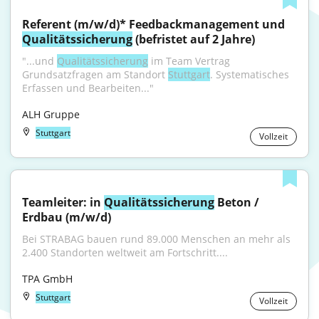
Referent (m/w/d)* Feedbackmanagement und 
Qualitätssicherung
 (befristet auf 2 Jahre)
"...und 
Qualitätssicherung
 im Team Vertrag 
Grundsatzfragen am Standort 
Stuttgart
. Systematisches 
Erfassen und Bearbeiten..."
ALH Gruppe
Stuttgart
Vollzeit
Teamleiter: in 
Qualitätssicherung
 Beton / 
Erdbau (m/w/d)
Bei STRABAG bauen rund 89.000 Menschen an mehr als 
2.400 Standorten weltweit am Fortschritt....
TPA GmbH
Stuttgart
Vollzeit