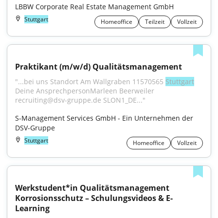
LBBW Corporate Real Estate Management GmbH
Stuttgart
Homeoffice
Teilzeit
Vollzeit
Praktikant (m/w/d) Qualitätsmanagement
"...bei uns Standort Am Wallgraben 11570565 
Stuttgart
Deine AnsprechpersonMarleen Beerweiler 
recruiting@dsv-gruppe.de SLON1_DE..."
S-Management Services GmbH - Ein Unternehmen der 
DSV-Gruppe
Stuttgart
Homeoffice
Vollzeit
Werkstudent*in Qualitätsmanagement 
Korrosionsschutz – Schulungsvideos & E-
Learning