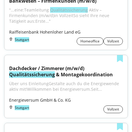
Bankwesen – Firmenkunden (m/w/d)
"...eine:Teamleitung 
Qualitätssicherung
 Aktiv – 
Firmenkunden (m/w/d)in VollzeitSo sieht Ihre neue 
Tätigkeit aus:Erste..."
Raiffeisenbank Hohenloher Land eG
Stuttgart
Homeoffice
Vollzeit
Dachdecker / Zimmerer (m/w/d) 
Qualitätssicherung
 & Montagekoordination
Über uns EinleitungGestalte auch du die Energiewende 
aktiv mit!Willkommen bei Energieversum.Seit...
Energieversum GmbH & Co. KG
Stuttgart
Vollzeit