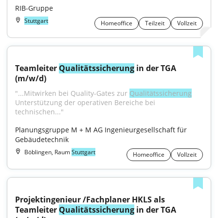
RIB-Gruppe
Stuttgart
Homeoffice
Teilzeit
Vollzeit
Teamleiter 
Qualitätssicherung
 in der TGA 
(m/w/d)
"...Mitwirken bei Quality-Gates zur 
Qualitätssicherung
Unterstützung der operativen Bereiche bei 
technischen..."
Planungsgruppe M + M AG Ingenieurgesellschaft für 
Gebäudetechnik
Böblingen, Raum
Stuttgart
Homeoffice
Vollzeit
Projektingenieur /Fachplaner HKLS als 
Teamleiter 
Qualitätssicherung
 in der TGA 