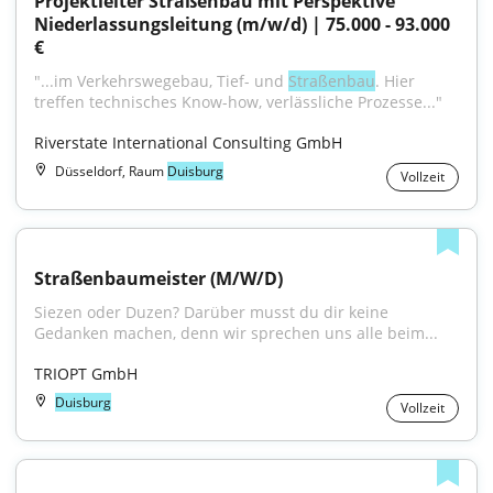
Projektleiter Straßenbau mit Perspektive 
Niederlassungsleitung (m/w/d) | 75.000 - 93.000 
€
"...im Verkehrswegebau, Tief- und 
Straßenbau
. Hier 
treffen technisches Know-how, verlässliche Prozesse..."
Riverstate International Consulting GmbH
Düsseldorf, Raum
Duisburg
Vollzeit
Straßenbaumeister (M/W/D)
Siezen oder Duzen? Darüber musst du dir keine 
Gedanken machen, denn wir sprechen uns alle beim...
TRIOPT GmbH
Duisburg
Vollzeit