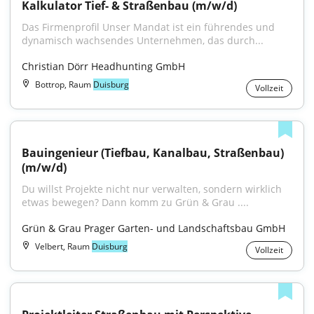
Kalkulator Tief- & Straßenbau (m/w/d)
Das Firmenprofil Unser Mandat ist ein führendes und 
dynamisch wachsendes Unternehmen, das durch...
Christian Dörr Headhunting GmbH
Bottrop, Raum
Duisburg
Vollzeit
Bauingenieur (Tiefbau, Kanalbau, Straßenbau) 
(m/w/d)
Du willst Projekte nicht nur verwalten, sondern wirklich 
etwas bewegen? Dann komm zu Grün & Grau ....
Grün & Grau Prager Garten- und Landschaftsbau GmbH
Velbert, Raum
Duisburg
Vollzeit