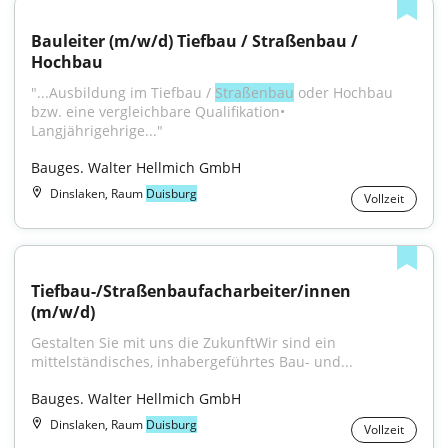
Bauleiter (m/w/d) Tiefbau / Straßenbau / 
Hochbau
"...Ausbildung im Tiefbau / 
Straßenbau
 oder Hochbau 
bzw. eine vergleichbare Qualifikation• 
Langjährigehrige..."
Bauges. Walter Hellmich GmbH
Dinslaken, Raum
Duisburg
Vollzeit
Tiefbau-/Straßenbaufacharbeiter/innen 
(m/w/d)
Gestalten Sie mit uns die ZukunftWir sind ein 
mittelständisches, inhabergeführtes Bau- und...
Bauges. Walter Hellmich GmbH
Dinslaken, Raum
Duisburg
Vollzeit