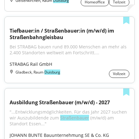
Gelsenkirchen, Raum
Duisburg
Homeoffice
Teilzeit
Tiefbauer:in / Straßenbauer:in (m/w/d) im 
Straßenbahngleisbau
Bei STRABAG bauen rund 89.000 Menschen an mehr als 
2.400 Standorten weltweit am Fortschritt....
STRABAG Rail GmbH
Gladbeck, Raum
Duisburg
Vollzeit
Ausbildung Straßenbauer (m/w/d) - 2027
"...Entwicklungsmöglichkeiten. Für das Jahr 2027 suchen 
wir Auszubildende zum 
Straßenbauer
 (m/w/d) am 
Standort Essen..."
JOHANN BUNTE Bauunternehmung SE & Co. KG