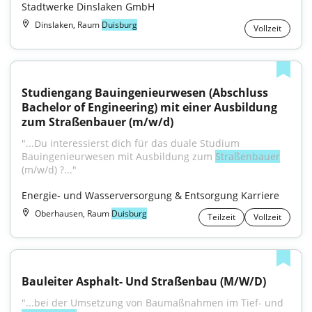
Stadtwerke Dinslaken GmbH
Dinslaken, Raum
Duisburg
Vollzeit
Studiengang Bauingenieurwesen (Abschluss 
Bachelor of Engineering) mit einer Ausbildung 
zum Straßenbauer (m/w/d)
"...Du interessierst dich für das duale Studium 
Bauingenieurwesen mit Ausbildung zum 
Straßenbauer
(m/w/d) ?..."
Energie- und Wasserversorgung & Entsorgung Karriere
Oberhausen, Raum
Duisburg
Teilzeit
Vollzeit
Bauleiter Asphalt- Und Straßenbau (M/W/D)
"...bei der Umsetzung von Baumaßnahmen im Tief- und 