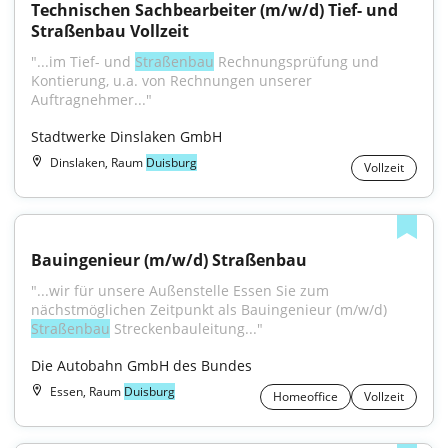
Technischen Sachbearbeiter (m/w/d) Tief- und 
Straßenbau Vollzeit
"...im Tief- und 
Straßenbau
 Rechnungsprüfung und 
Kontierung, u.a. von Rechnungen unserer 
Auftragnehmer..."
Stadtwerke Dinslaken GmbH
Dinslaken, Raum
Duisburg
Vollzeit
Bauingenieur (m/w/d) Straßenbau
"...wir für unsere Außenstelle Essen Sie zum 
nächstmöglichen Zeitpunkt als Bauingenieur (m/w/d) 
Straßenbau
 Streckenbauleitung..."
Die Autobahn GmbH des Bundes
Essen, Raum
Duisburg
Homeoffice
Vollzeit