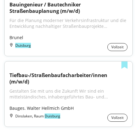
Bauingenieur / Bautechniker 
Straßenbauplanung (m/w/d)
Für die Planung moderner Verkehrsinfrastruktur und die 
Entwicklung nachhaltiger Straßenbauprojekte...
Brunel
Duisburg
Vollzeit
Tiefbau-/Straßenbaufacharbeiter/innen 
(m/w/d)
Gestalten Sie mit uns die Zukunft Wir sind ein 
mittelständisches, inhabergeführtes Bau- und...
Bauges. Walter Hellmich GmbH
Dinslaken, Raum
Duisburg
Vollzeit