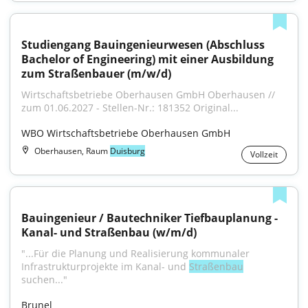
Studiengang Bauingenieurwesen (Abschluss 
Bachelor of Engineering) mit einer Ausbildung 
zum Straßenbauer (m/w/d)
Wirtschaftsbetriebe Oberhausen GmbH Oberhausen // 
zum 01.06.2027 - Stellen-Nr.: 181352 Original...
WBO Wirtschaftsbetriebe Oberhausen GmbH
Oberhausen, Raum
Duisburg
Vollzeit
Bauingenieur / Bautechniker Tiefbauplanung - 
Kanal- und Straßenbau (w/m/d)
"...Für die Planung und Realisierung kommunaler 
Infrastrukturprojekte im Kanal- und 
Straßenbau
suchen..."
Brunel