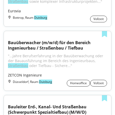
Straßenbau
 sowie komplexer Infrastrukturprojekten..."
Eurovia
Bottrop, Raum
Duisburg
Vollzeit
Bauüberwacher (m/w/d) für den Bereich 
Ingenieurbau / Straßenbau / Tiefbau
"...Jahre Berufserfahrung in der Bauüberwachung oder 
der Bauausführung im Bereich des Ingenieurbaus, 
Straßenbau
 oder Tiefbau - Sichere..."
ZETCON Ingenieure
Düsseldorf, Raum
Duisburg
Homeoffice
Vollzeit
Bauleiter Erd-, Kanal- Und Straßenbau 
(Schwerpunkt Spezialtiefbau) (M/W/D)