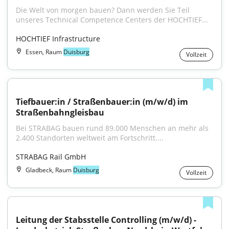
Die Welt von morgen bauen? Dann werden Sie Teil 
unseres Technical Competence Centers der HOCHTIEF...
HOCHTIEF Infrastructure
Essen, Raum
Duisburg
Vollzeit
Tiefbauer:in / Straßenbauer:in (m/w/d) im 
Straßenbahngleisbau
Bei STRABAG bauen rund 89.000 Menschen an mehr als 
2.400 Standorten weltweit am Fortschritt....
STRABAG Rail GmbH
Gladbeck, Raum
Duisburg
Vollzeit
Leitung der Stabsstelle Controlling (m/w/d) - 