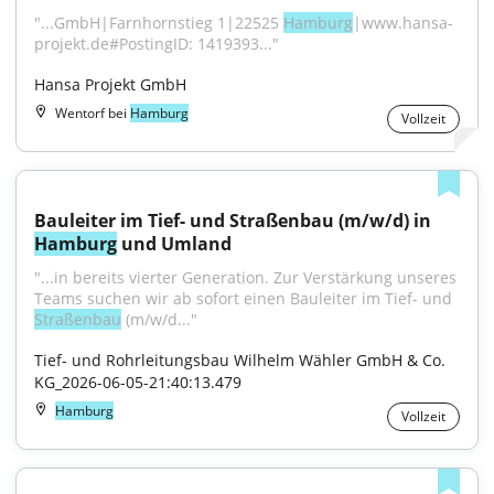
"...GmbH|Farnhornstieg 1|22525 
Hamburg
|www.hansa-
projekt.de#PostingID: 1419393..."
Hansa Projekt GmbH
Wentorf bei
Hamburg
Vollzeit
Bauleiter im Tief- und Straßenbau (m/w/d) in 
Hamburg
 und Umland
"...in bereits vierter Generation. Zur Verstärkung unseres 
Teams suchen wir ab sofort einen Bauleiter im Tief- und 
Straßenbau
 (m/w/d..."
Tief- und Rohrleitungsbau Wilhelm Wähler GmbH & Co. 
KG_2026-06-05-21:40:13.479
Hamburg
Vollzeit