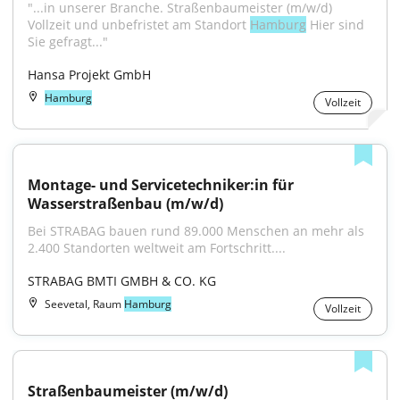
"...in unserer Branche. Straßenbaumeister (m/w/d) 
Vollzeit und unbefristet am Standort 
Hamburg
 Hier sind 
Sie gefragt..."
Hansa Projekt GmbH
Hamburg
Vollzeit
Montage- und Servicetechniker:in für 
Wasserstraßenbau (m/w/d)
Bei STRABAG bauen rund 89.000 Menschen an mehr als 
2.400 Standorten weltweit am Fortschritt....
STRABAG BMTI GMBH & CO. KG
Seevetal, Raum
Hamburg
Vollzeit
Straßenbaumeister (m/w/d)