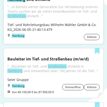
"...in bereits vierter Generation.Zur Verstärkung unseres 
Teams suchen wir ab sofort einenBauleiter im Tief- und 
Straßenbau
 (m/w/d..."
Tief- und Rohrleitungsbau Wilhelm Wähler GmbH & Co. 
KG_2026-06-05-21:40:13.479
Hamburg
Vollzeit
Bauleiter im Tief- und Straßenbau (m/w/d)
"...Bauleiter im Tief- und 
Straßenbau
 (m/w/d) in 
Hamburg
 und UmlandSeit über 100 Jahren ist die Tief..."
Seier Gruppe
Hamburg
Homeoffice
Vollzeit
Von 46.100,00 € bis 87.900,00 €