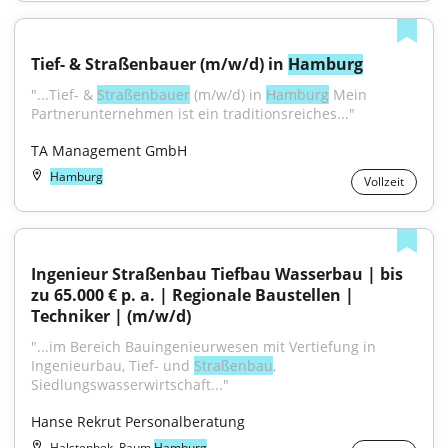
Tief- & Straßenbauer (m/w/d) in 
Hamburg
"...Tief- & 
Straßenbauer
 (m/w/d) in 
Hamburg
 Mein 
Partnerunternehmen ist ein traditionsreiches..."
TA Management GmbH
Hamburg
Vollzeit
Ingenieur Straßenbau Tiefbau Wasserbau | bis 
zu 65.000 € p. a. | Regionale Baustellen | 
Techniker | (m/w/d)
"...im Bereich Bauingenieurwesen mit Vertiefung in 
Ingenieurbau, Tief- und 
Straßenbau
, 
Siedlungswasserwirtschaft..."
Hanse Rekrut Personalberatung
Halstenbek, Raum
Hamburg