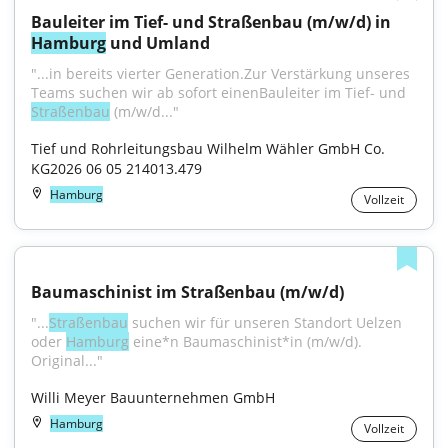
Bauleiter im Tief- und Straßenbau (m/w/d) in 
Hamburg
 und Umland
"...in bereits vierter Generation.Zur Verstärkung unseres 
Teams suchen wir ab sofort einenBauleiter im Tief- und 
Straßenbau
 (m/w/d..."
Tief und Rohrleitungsbau Wilhelm Wähler GmbH Co. 
KG2026 06 05 214013.479
Hamburg
Vollzeit
Baumaschinist im Straßenbau (m/w/d)
"...
Straßenbau
 suchen wir für unseren Standort Uelzen 
oder 
Hamburg
 eine*n Baumaschinist*in (m/w/d). 
Original..."
Willi Meyer Bauunternehmen GmbH
Hamburg
Vollzeit