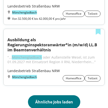
Landesbetrieb Straßenbau NRW
Mönchengladbach
Homeoffice
Teilzeit
Von 32.500,00 € bis 42.000,00 € pro Jahr
Ausbildung als 
Regierungsinspektoranwärter*in (m/w/d) LL.B 
im Beamtenverhältnis
"...
Mönchengladbach
 oder Außenstelle Wesel, ist zum 
01.09.2027 mit Einsatzort Region II RNL Niederrhein..."
Landesbetrieb Straßenbau NRW
Mönchengladbach
Homeoffice
Teilzeit
Ähnliche Jobs laden