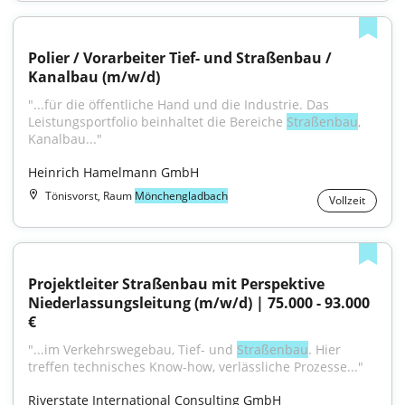
Polier / Vorarbeiter Tief- und Straßenbau / 
Kanalbau (m/w/d)
"...für die öffentliche Hand und die Industrie. Das 
Leistungsportfolio beinhaltet die Bereiche 
Straßenbau
, 
Kanalbau..."
Heinrich Hamelmann GmbH
Tönisvorst, Raum
Mönchengladbach
Vollzeit
Projektleiter Straßenbau mit Perspektive 
Niederlassungsleitung (m/w/d) | 75.000 - 93.000 
€
"...im Verkehrswegebau, Tief- und 
Straßenbau
. Hier 
treffen technisches Know-how, verlässliche Prozesse..."
Riverstate International Consulting GmbH