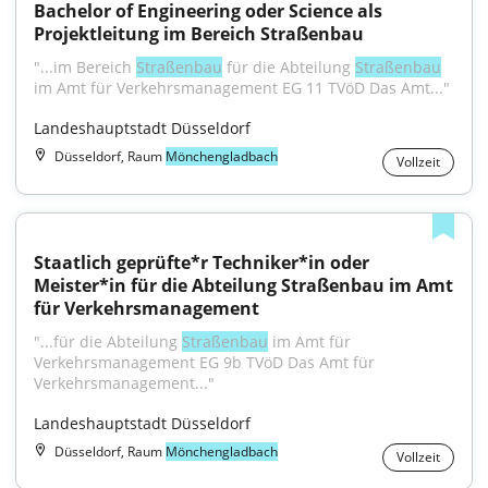
Bachelor of Engineering oder Science als 
Projektleitung im Bereich Straßenbau
"...im Bereich 
Straßenbau
 für die Abteilung 
Straßenbau
im Amt für Verkehrsmanagement EG 11 TVöD Das Amt..."
Landeshauptstadt Düsseldorf
Düsseldorf, Raum
Mönchengladbach
Vollzeit
Staatlich geprüfte*r Techniker*in oder 
Meister*in für die Abteilung Straßenbau im Amt 
für Verkehrsmanagement
"...für die Abteilung 
Straßenbau
 im Amt für 
Verkehrsmanagement EG 9b TVöD Das Amt für 
Verkehrsmanagement..."
Landeshauptstadt Düsseldorf
Düsseldorf, Raum
Mönchengladbach
Vollzeit