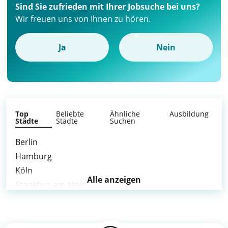
Sind Sie zufrieden mit Ihrer Jobsuche bei uns?
Wir freuen uns von Ihnen zu hören.
Ja
Nein
Top
Beliebte
Ähnliche
Ausbildung
Städte
Städte
Suchen
Berlin
Hamburg
Köln
Alle anzeigen
Frankfurt am Main
Stuttgart
Düsseldorf
Leipzig