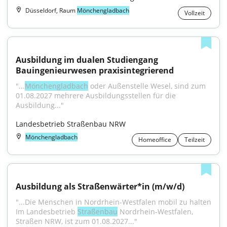
Düsseldorf, Raum
Mönchengladbach
Vollzeit
Ausbildung im dualen Studiengang 
Bauingenieurwesen praxisintegrierend
"...
Mönchengladbach
 oder Außenstelle Wesel, sind zum 
01.08.2027 mehrere Ausbildungsstellen für die 
Ausbildung..."
Landesbetrieb Straßenbau NRW
Mönchengladbach
Homeoffice
Teilzeit
Ausbildung als Straßenwärter*in (m/w/d)
"...Die Menschen in Nordrhein-Westfalen mobil zu halten 
Im Landesbetrieb 
Straßenbau
 Nordrhein-Westfalen, 
Straßen NRW, ist zum 01.08.2027..."