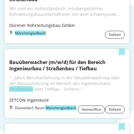
Wir sind ein mittelständisch, inhabergeführtes 
Rohrleitungsbauunternehmen mit dem Schwerpunkt...
Dürener Rohrleitungsbau GmbH
Mönchengladbach
Vollzeit
Bauüberwacher (m/w/d) für den Bereich 
Ingenieurbau / Straßenbau / Tiefbau
"...Jahre Berufserfahrung in der Bauüberwachung oder 
der Bauausführung im Bereich des Ingenieurbaus, 
Straßenbau
 oder Tiefbau - Sichere..."
ZETCON Ingenieure
Düsseldorf, Raum
Mönchengladbach
Homeoffice
Vollzeit