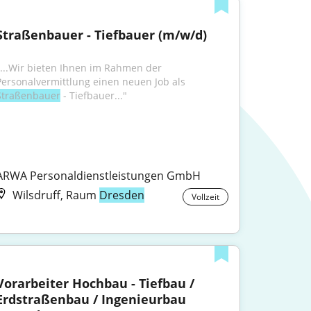
Straßenbauer - Tiefbauer (m/w/d)
"...Wir bieten Ihnen im Rahmen der 
Personalvermittlung einen neuen Job als 
Straßenbauer
 - Tiefbauer..."
ARWA Personaldienstleistungen GmbH
Wilsdruff, Raum
Dresden
Vollzeit
Vorarbeiter Hochbau - Tiefbau / 
Erdstraßenbau / Ingenieurbau 