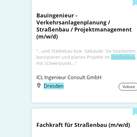
Bauingenieur - 
Verkehrsanlagenplanung / 
Straßenbau / Projektmanagement 
(m/w/d)
"...und Städtebau bzw. Gebäude. Sie bearbeiten, 
konzipieren und planen Projekte im 
Straßenbau
, 
mit Schwerpunkt..."
ICL Ingenieur Consult GmbH
Dresden
Vollzeit
Fachkraft für Straßenbau (m/w/d)