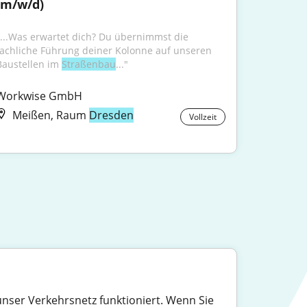
(m/w/d)
"...Was erwartet dich? Du übernimmst die 
fachliche Führung deiner Kolonne auf unseren 
Baustellen im 
Straßenbau
..."
Workwise GmbH
Meißen, Raum
Dresden
Vollzeit
 unser Verkehrsnetz funktioniert. Wenn Sie