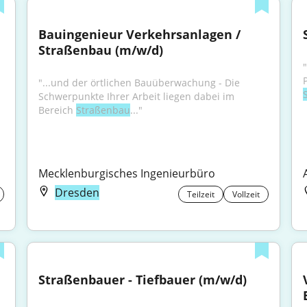
Bauingenieur Verkehrsanlagen / 
Straßenbau (m/w/d)
"...und der örtlichen Bauüberwachung - Die 
Schwerpunkte Ihrer Arbeit liegen dabei im 
Bereich 
Straßenbau
..."
Mecklenburgisches Ingenieurbüro
Dresden
Teilzeit
Vollzeit
Straßenbauer - Tiefbauer (m/w/d)