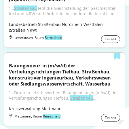
"...
Straßenbau
 lebt die Gleichstellung der Geschlechter 
im Land NRW und fördert insbesondere die berufliche..."
Landesbetrieb Straßenbau Nordrhein-Westfalen 
(Straßen.NRW)
Leverkusen, Raum
Remscheid
Teilzeit
Bauingenieur_in (m/w/d) der 
Vertiefungsrichtungen Tiefbau, Straßenbau, 
konstruktiver Ingenieurbau, Verkehrswesen 
oder Siedlungswasserwirtschaft, Wasserbau
"...Drucken Jetzt bewerben! Bauingenieur_in (m/w/d) der 
Vertiefungsrichtungen Tiefbau, 
Straßenbau
..."
Kreisverwaltung Mettmann
Mettmann, Raum
Remscheid
Teilzeit