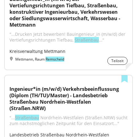
Vertiefungsrichtungen Tiefbau, Straßenbau, 
konstruktiver Ingenieurbau, Verkehrswesen 
oder Siedlungswasserwirtschaft, Wasserbau - 
Mettmann
"...Drucken Jetzt bewerben! Bauingenieur_in (m/w/d) der 
Vertiefungsrichtungen Tiefbau, 
Straßenbau
..."
Kreisverwaltung Mettmann
Mettmann, Raum
Remscheid
Teilzeit
Ingenieur*in (m/w/d) Verkehrsbeeinflussung 
(Diplom (TH/TU)/Master) - Landesbetrieb 
Straßenbau Nordrhein-Westfalen 
(Straßen.NRW)
"...
Straßenbau
 Nordrhein-Westfalen (Straßen.NRW) sucht 
zum nächstmöglichen Zeitpunkt für den Einsatzort..."
Landesbetrieb Straßenbau Nordrhein-Westfalen 