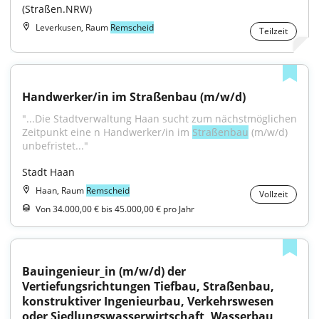
(Straßen.NRW)
Leverkusen, Raum
Remscheid
Teilzeit
Handwerker/in im Straßenbau (m/w/d)
"...Die Stadtverwaltung Haan sucht zum nächstmöglichen 
Zeitpunkt eine n Handwerker/in im 
Straßenbau
 (m/w/d) 
unbefristet..."
Stadt Haan
Haan, Raum
Remscheid
Vollzeit
Von 34.000,00 € bis 45.000,00 € pro Jahr
Bauingenieur_in (m/w/d) der 
Vertiefungsrichtungen Tiefbau, Straßenbau, 
konstruktiver Ingenieurbau, Verkehrswesen 
oder Siedlungswasserwirtschaft, Wasserbau 