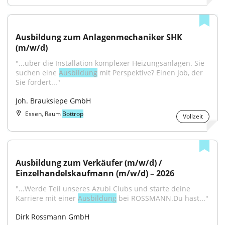
Ausbildung zum Anlagenmechaniker SHK 
(m/w/d)
"...über die Installation komplexer Heizungsanlagen. Sie 
suchen eine 
Ausbildung
 mit Perspektive? Einen Job, der 
Sie fordert..."
Joh. Brauksiepe GmbH
Essen, Raum
Bottrop
Vollzeit
Ausbildung zum Verkäufer (m/w/d) / 
Einzelhandelskaufmann (m/w/d) – 2026
"...Werde Teil unseres Azubi Clubs und starte deine 
Karriere mit einer 
Ausbildung
 bei ROSSMANN.Du hast..."
Dirk Rossmann GmbH