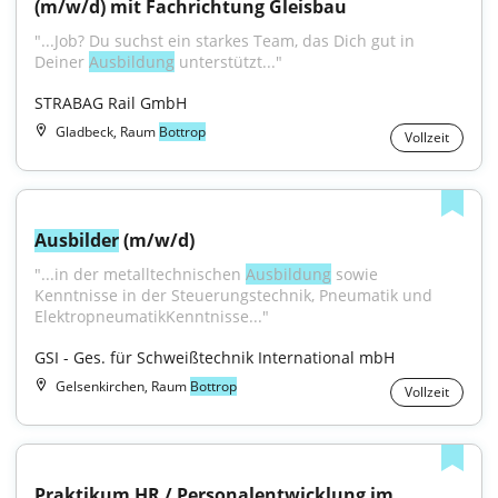
(m/w/d) mit Fachrichtung Gleisbau
"...Job? Du suchst ein starkes Team, das Dich gut in 
Deiner 
Ausbildung
 unterstützt..."
STRABAG Rail GmbH
Gladbeck, Raum
Bottrop
Vollzeit
Ausbilder
 (m/w/d)
"...in der metalltechnischen 
Ausbildung
 sowie 
Kenntnisse in der Steuerungstechnik, Pneumatik und 
ElektropneumatikKenntnisse..."
GSI - Ges. für Schweißtechnik International mbH
Gelsenkirchen, Raum
Bottrop
Vollzeit
Praktikum HR / Personalentwicklung im 