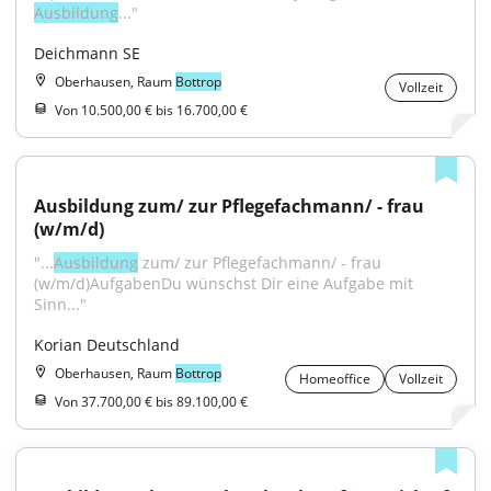
Ausbildung
..."
Deichmann SE
Oberhausen, Raum
Bottrop
Vollzeit
Von 10.500,00 € bis 16.700,00 €
Ausbildung zum/ zur Pflegefachmann/ - frau 
(w/m/d)
"...
Ausbildung
 zum/ zur Pflegefachmann/ - frau 
(w/m/d)AufgabenDu wünschst Dir eine Aufgabe mit 
Sinn..."
Korian Deutschland
Oberhausen, Raum
Bottrop
Homeoffice
Vollzeit
Von 37.700,00 € bis 89.100,00 €