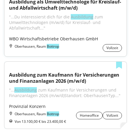
Ausbildung als Umwelttechnologe für Kreislauf- 
und Abfallwirtschaft (m/w/d)
"...Du interessierst dich für die 
Ausbildung
 zum 
Umwelttechnologen (m/w/d) für Kreislauf- und 
Abfallwirtschaft..."
WBO Wirtschaftsbetriebe Oberhausen GmbH
Oberhausen, Raum
Bottrop
Vollzeit
Ausbildung zum Kaufmann für Versicherungen 
und Finanzanlagen 2026 (m/w/d)
"...
Ausbildung
 zum Kaufmann für Versicherungen und 
Finanzanlagen 2026 (m/w/d)Standort: OberhausenTyp..."
Provinzial Konzern
Oberhausen, Raum
Bottrop
Homeoffice
Vollzeit
Von 13.100,00 € bis 23.400,00 €