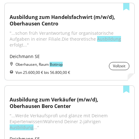
Ausbildung zum Handelsfachwirt (m/w/d), 
Oberhausen Centro
"...schon früh Verantwortung für organisatorische 
Aufgaben in einer Filiale.Die theoretische 
Ausbildung
erfolgt..."
Deichmann SE
Oberhausen, Raum
Bottrop
Vollzeit
Von 25.600,00 € bis 56.800,00 €
Ausbildung zum Verkäufer (m/w/d), 
Oberhausen Bero Center
"...Werde Verkaufsprofi und glänze mit Deinem 
Expertenwissen!Während Deiner 2-jährigen 
Ausbildung
..."
Deichmann SE