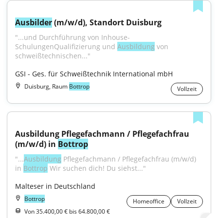
Ausbilder
 (m/w/d), Standort Duisburg
"...und Durchführung von Inhouse-
SchulungenQualifizierung und 
Ausbildung
 von 
schweißtechnischen..."
GSI - Ges. für Schweißtechnik International mbH
Duisburg, Raum
Bottrop
Vollzeit
Ausbildung Pflegefachmann / Pflegefachfrau 
(m/w/d) in 
Bottrop
"...
Ausbildung
 Pflegefachmann / Pflegefachfrau (m/w/d) 
in 
Bottrop
 Wir suchen dich! Du siehst..."
Malteser in Deutschland
Bottrop
Homeoffice
Vollzeit
Von 35.400,00 € bis 64.800,00 €