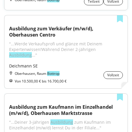
Teilzeit
Vollzeit
Ausbildung zum Verkäufer (m/w/d), 
Oberhausen Centro
"...Werde Verkaufsprofi und glänze mit Deinem 
Expertenwissen!Während Deiner 2-jährigen 
Ausbildung
..."
Deichmann SE
Oberhausen, Raum
Bottrop
Vollzeit
Von 10.500,00 € bis 16.700,00 €
Ausbildung zum Kaufmann im Einzelhandel 
(m/w/d), Oberhausen Marktstrasse
"...Deiner 3-jährigen 
Ausbildung
 zum Kaufmann im 
Einzelhandel (m/w/d) lernst Du in der Filiale..."