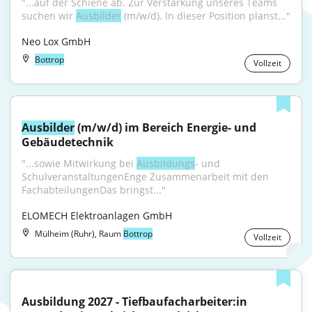
"...auf der Schiene ab. Zur Verstärkung unseres Teams 
suchen wir 
Ausbilder
 (m/w/d). In dieser Position planst..."
Neo Lox GmbH
Bottrop
Vollzeit
Ausbilder
 (m/w/d) im Bereich Energie- und 
Gebäudetechnik
"...sowie Mitwirkung bei 
Ausbildungs
- und 
SchulveranstaltungenEnge Zusammenarbeit mit den 
FachabteilungenDas bringst..."
ELOMECH Elektroanlagen GmbH
Mülheim (Ruhr), Raum
Bottrop
Vollzeit
Ausbildung 2027 - Tiefbaufacharbeiter:in 