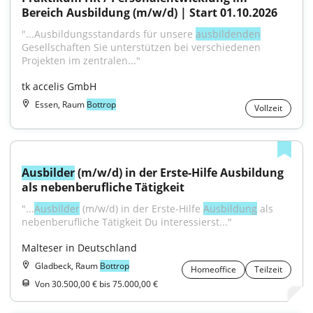
Bereich Ausbildung (m/w/d) | Start 01.10.2026
"...Ausbildungsstandards für unsere 
ausbildenden
Gesellschaften Sie unterstützen bei verschiedenen 
Projekten im zentralen..."
tk accelis GmbH
Essen, Raum
Bottrop
Vollzeit
Ausbilder
 (m/w/d) in der Erste-Hilfe Ausbildung 
als nebenberufliche Tätigkeit
"...
Ausbilder
 (m/w/d) in der Erste-Hilfe 
Ausbildung
 als 
nebenberufliche Tätigkeit Du interessierst..."
Malteser in Deutschland
Gladbeck, Raum
Bottrop
Homeoffice
Teilzeit
Von 30.500,00 € bis 75.000,00 €