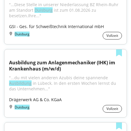
"...Diese Stelle in unserer Niederlassung BZ Rhein-Ruhr 
am Standort 
Duisburg
 ist zum 01.08.2026 zu 
besetzen.Ihre..."
GSI - Ges. für Schweißtechnik International mbH
Duisburg
Vollzeit
Ausbildung zum Anlagenmechaniker (IHK) im 
Krankenhaus (m/w/d)
"...du mit vielen anderen Azubis deine spannende 
Ausbildung
 in Lübeck. In den ersten Wochen lernst du 
das Unternehmen..."
Drägerwerk AG & Co. KGaA
Duisburg
Vollzeit