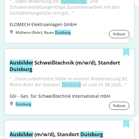
"...sowie Mitwirkung bei 
Ausbildungs
- und 
SchulveranstaltungenEnge Zusammenarbeit mit den 
FachabteilungenDas bringst..."
ELOMECH Elektroanlagen GmbH
Mülheim (Ruhr), Raum
Duisburg
Vollzeit
Ausbilder
 Schweißtechnik (m/w/d), Standort 
Duisburg
"...Diese unbefristete Stelle in unserer Niederlassung BZ 
Rhein-Ruhr am Standort 
Duisburg
 ist zum 01.08.2026..."
GSI - Ges. für Schweißtechnik International mbH
Duisburg
Vollzeit
Ausbilder
 (m/w/d), Standort 
Duisburg