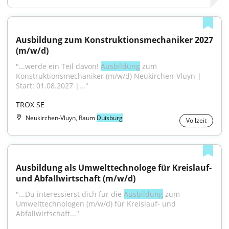
Ausbildung zum Konstruktionsmechaniker 2027 
(m/w/d)
"...werde ein Teil davon! 
Ausbildung
 zum 
Konstruktionsmechaniker (m/w/d) Neukirchen-Vluyn | 
Start: 01.08.2027 |..."
TROX SE
Neukirchen-Vluyn, Raum
Duisburg
Vollzeit
Ausbildung als Umwelttechnologe für Kreislauf- 
und Abfallwirtschaft (m/w/d)
"...Du interessierst dich für die 
Ausbildung
 zum 
Umwelttechnologen (m/w/d) für Kreislauf- und 
Abfallwirtschaft..."