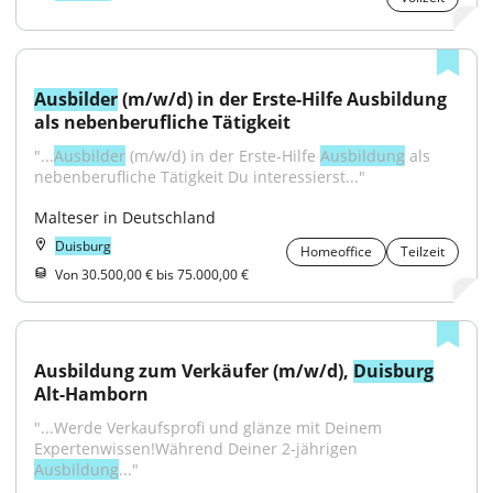
Ausbilder
 (m/w/d) in der Erste-Hilfe Ausbildung 
als nebenberufliche Tätigkeit
"...
Ausbilder
 (m/w/d) in der Erste-Hilfe 
Ausbildung
 als 
nebenberufliche Tätigkeit Du interessierst..."
Malteser in Deutschland
Duisburg
Homeoffice
Teilzeit
Von 30.500,00 € bis 75.000,00 €
Ausbildung zum Verkäufer (m/w/d), 
Duisburg
Alt-Hamborn
"...Werde Verkaufsprofi und glänze mit Deinem 
Expertenwissen!Während Deiner 2-jährigen 
Ausbildung
..."