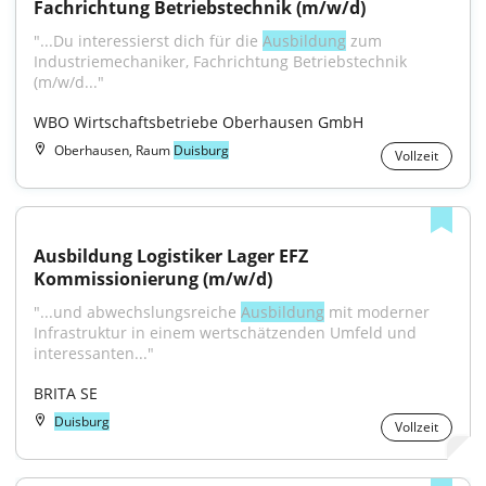
Fachrichtung Betriebstechnik (m/w/d)
"...Du interessierst dich für die 
Ausbildung
 zum 
Industriemechaniker, Fachrichtung Betriebstechnik 
(m/w/d..."
WBO Wirtschaftsbetriebe Oberhausen GmbH
Oberhausen, Raum
Duisburg
Vollzeit
Ausbildung Logistiker Lager EFZ 
Kommissionierung (m/w/d)
"...und abwechslungsreiche 
Ausbildung
 mit moderner 
Infrastruktur in einem wertschätzenden Umfeld und 
interessanten..."
BRITA SE
Duisburg
Vollzeit