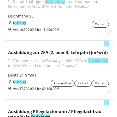
"...Deiner 3-jährigen 
Ausbildung
 zum Kaufmann im 
Einzelhandel (m/w/d) lernst Du in der Filiale..."
Deichmann SE
Duisburg
Vollzeit
Von 10.500,00 € bis 18.400,00 €
Ausbildung zur ZFA (2. oder 3. Lehrjahr) (m/w/d)
"...Zahnmedizinische Fachangestellte (ZFA) in 
Ausbildung
(m/w/d)Wir sind eine familiäre Praxis..."
Dental21 GmbH
Duisburg
Homeoffice
Teilzeit
Vollzeit
Von 37.700,00 € bis 89.100,00 €
Ausbildung Pflegefachmann / Pflegefachfrau 