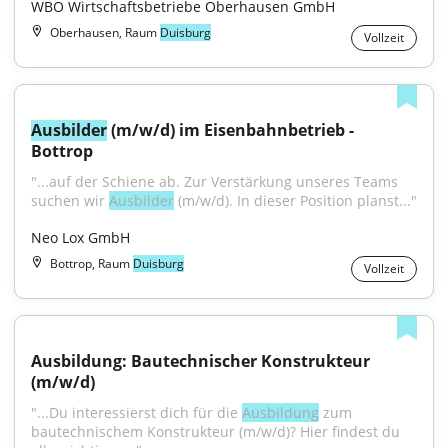
WBO Wirtschaftsbetriebe Oberhausen GmbH
Oberhausen, Raum
Duisburg
Vollzeit
Ausbilder
 (m/w/d) im Eisenbahnbetrieb - 
Bottrop
"...auf der Schiene ab. Zur Verstärkung unseres Teams 
suchen wir 
Ausbilder
 (m/w/d). In dieser Position planst..."
Neo Lox GmbH
Bottrop, Raum
Duisburg
Vollzeit
Ausbildung: Bautechnischer Konstrukteur 
(m/w/d)
"...Du interessierst dich für die 
Ausbildung
 zum 
bautechnischem Konstrukteur (m/w/d)? Hier findest du 