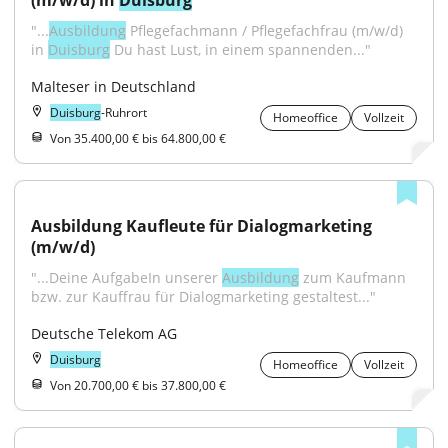
(m/w/d) in 
Duisburg
"...
Ausbildung
 Pflegefachmann / Pflegefachfrau (m/w/d) 
in 
Duisburg
 Du hast Lust, in einem spannenden..."
Malteser in Deutschland
Duisburg
-Ruhrort
Homeoffice
Vollzeit
Von 35.400,00 € bis 64.800,00 €
Ausbildung Kaufleute für Dialogmarketing 
(m/w/d)
"...Deine AufgabeIn unserer 
Ausbildung
 zum Kaufmann 
bzw. zur Kauffrau für Dialogmarketing gestaltest..."
Deutsche Telekom AG
Duisburg
Homeoffice
Vollzeit
Von 20.700,00 € bis 37.800,00 €