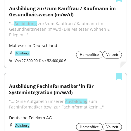
Ausbildung zur/zum Kauffrau / Kaufmann im 
Gesundheitswesen (m/w/d)
"...
Ausbildung
 zur/zum Kauffrau / Kaufmann im 
Gesundheitswesen (m/w/d) Die Malteser Wohnen & 
Pflegen..."
Malteser in Deutschland
Duisburg
Homeoffice
Vollzeit
Von 27.800,00 € bis 52.400,00 €
Ausbildung Fachinformatiker*in für 
Systemintegration (m/w/d)
"...Deine AufgabeIn unserer 
Ausbildung
 zum 
Fachinformatiker bzw. zur Fachinformatikerin..."
Deutsche Telekom AG
Duisburg
Homeoffice
Vollzeit