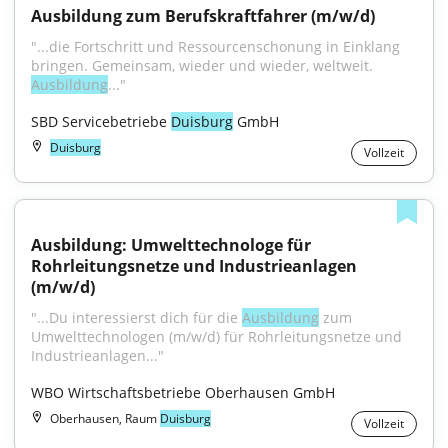
Ausbildung zum Berufskraftfahrer (m/w/d)
"...die Fortschritt und Ressourcenschonung in Einklang 
bringen. Gemeinsam, wieder und wieder, weltweit. 
Ausbildung
..."
SBD Servicebetriebe 
Duisburg
 GmbH
Duisburg
Vollzeit
Ausbildung: Umwelttechnologe für 
Rohrleitungsnetze und Industrieanlagen 
(m/w/d)
"...Du interessierst dich für die 
Ausbildung
 zum 
Umwelttechnologen (m/w/d) für Rohrleitungsnetze und 
Industrieanlagen..."
WBO Wirtschaftsbetriebe Oberhausen GmbH
Oberhausen, Raum
Duisburg
Vollzeit