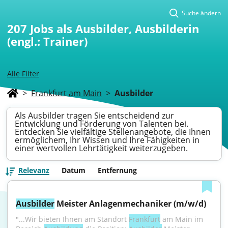
Suche ändern
207
Jobs als Ausbilder, Ausbilderin
(engl.: Trainer)
Alle Filter
>
Frankfurt am Main
>
Ausbilder
Als Ausbilder tragen Sie entscheidend zur
Entwicklung und Förderung von Talenten bei.
Entdecken Sie vielfältige Stellenangebote, die Ihnen
ermöglichem, Ihr Wissen und Ihre Fähigkeiten in
einer wertvollen Lehrtätigkeit weiterzugeben.
Relevanz
Datum
Entfernung
Ausbilder
 Meister Anlagenmechaniker (m/w/d)
"...Wir bieten Ihnen am Standort 
Frankfurt
 am Main im 