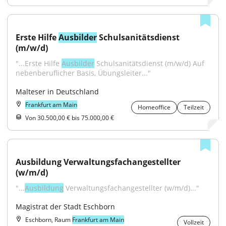
Erste Hilfe 
Ausbilder
 Schulsanitätsdienst 
(m/w/d)
"...Erste Hilfe 
Ausbilder
 Schulsanitätsdienst (m/w/d) Auf 
nebenberuflicher Basis, Übungsleiter..."
Malteser in Deutschland
Frankfurt am Main
Homeoffice
Teilzeit
Von 30.500,00 € bis 75.000,00 €
Ausbildung Verwaltungsfachangestellter 
(w/m/d)
"...
Ausbildung
 Verwaltungsfachangestellter (w/m/d)..."
Magistrat der Stadt Eschborn
Eschborn, Raum
Frankfurt am Main
Vollzeit