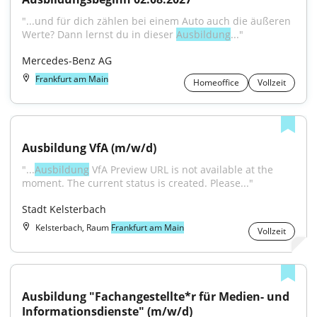
"...und für dich zählen bei einem Auto auch die äußeren 
Werte? Dann lernst du in dieser 
Ausbildung
..."
Mercedes-Benz AG
Frankfurt am Main
Homeoffice
Vollzeit
Ausbildung VfA (m/w/d)
"...
Ausbildung
 VfA Preview URL is not available at the 
moment. The current status is created. Please..."
Stadt Kelsterbach
Kelsterbach, Raum
Frankfurt am Main
Vollzeit
Ausbildung "Fachangestellte*r für Medien- und 
Informationsdienste" (m/w/d)