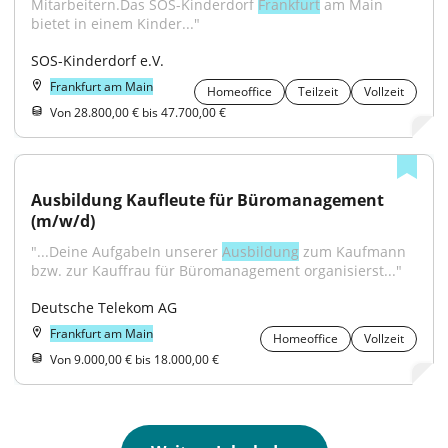
Mitarbeitern.Das SOS-Kinderdorf 
Frankfurt
 am Main 
bietet in einem Kinder..."
SOS-Kinderdorf e.V.
Frankfurt am Main
Homeoffice
Teilzeit
Vollzeit
Von 28.800,00 € bis 47.700,00 €
Ausbildung Kaufleute für Büromanagement 
(m/w/d)
"...Deine AufgabeIn unserer 
Ausbildung
 zum Kaufmann 
bzw. zur Kauffrau für Büromanagement organisierst..."
Deutsche Telekom AG
Frankfurt am Main
Homeoffice
Vollzeit
Von 9.000,00 € bis 18.000,00 €