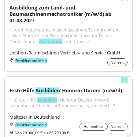
Ausbildung zum Land- und 
Baumaschinenmechatroniker (m/w/d) ab 
01.08.2027
"...und Materialumschlagsmaschinen, Turmdrehkrane 
sowie Produkte der Betontechnik in weiten Teilen 
Deutschlands.
Ausbildung
 zum Land..."
Liebherr-Baumaschinen Vertriebs- und Service GmbH
Frankfurt am Main
Vollzeit
Erste Hilfe 
Ausbilder
/ Honorar Dozent (m/w/d)
"...Erste Hilfe 
Ausbilder
/ Honorar Dozent (m/w/d) 
Nebenberuflich oder auf Honorarbasis, ab sofort..."
Malteser in Deutschland
Frankfurt am Main
Homeoffice
Vollzeit
Von 29.900,00 € bis 69.700,00 €