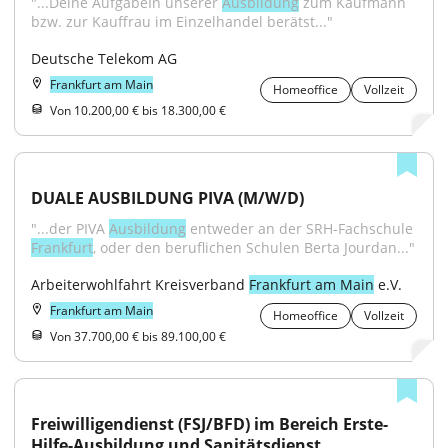
"...Deine AufgabeIn unserer 
Ausbildung
 zum Kaufmann 
bzw. zur Kauffrau im Einzelhandel berätst..."
Deutsche Telekom AG
Frankfurt am Main
Homeoffice
Vollzeit
Von 10.200,00 € bis 18.300,00 €
DUALE AUSBILDUNG PIVA (M/W/D)
"...der PIVA 
Ausbildung
 entweder an der SRH-Fachschule 
Frankfurt
, oder den beruflichen Schulen Berta Jourdan..."
Arbeiterwohlfahrt Kreisverband 
Frankfurt am Main
 e.V.
Frankfurt am Main
Homeoffice
Vollzeit
Von 37.700,00 € bis 89.100,00 €
Freiwilligendienst (FSJ/BFD) im Bereich Erste-
Hilfe-Ausbildung und Sanitätsdienst