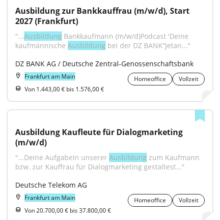
Ausbildung zur Bankkauffrau (m/w/d), Start 
2027 (Frankfurt)
"...
Ausbildung
 Bankkaufmann (m/w/d)Podcast 'Deine 
kaufmännische 
Ausbildung
 bei der DZ BANK“Jetan..."
DZ BANK AG / Deutsche Zentral-Genossenschaftsbank
Frankfurt am Main
Homeoffice
Vollzeit
Von 1.443,00 € bis 1.576,00 €
Ausbildung Kaufleute für Dialogmarketing 
(m/w/d)
"...Deine AufgabeIn unserer 
Ausbildung
 zum Kaufmann 
bzw. zur Kauffrau für Dialogmarketing gestaltest..."
Deutsche Telekom AG
Frankfurt am Main
Homeoffice
Vollzeit
Von 20.700,00 € bis 37.800,00 €