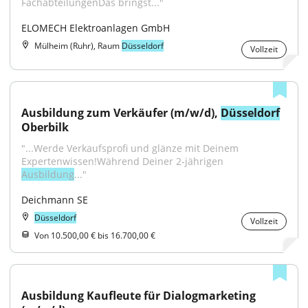
FachabteilungenDas bringst..."
ELOMECH Elektroanlagen GmbH
Mülheim (Ruhr), Raum
Düsseldorf
Vollzeit
Ausbildung zum Verkäufer (m/w/d), 
Düsseldorf
Oberbilk
"...Werde Verkaufsprofi und glänze mit Deinem 
Expertenwissen!Während Deiner 2-jährigen 
Ausbildung
..."
Deichmann SE
Düsseldorf
Vollzeit
Von 10.500,00 € bis 16.700,00 €
Ausbildung Kaufleute für Dialogmarketing 