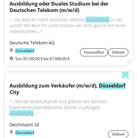
Ausbildung oder Duales Studium bei der 
Deutschen Telekom (m/w/d)
"...Du bist dir noch unsicher, welche 
Ausbildung
 zu dir 
passt? Mit Best Fit unterstützen wir dich gerne mit einer 
individuellen..."
Deutsche Telekom AG
Düsseldorf
Homeoffice
Vollzeit
Von 30.100,00 € bis 61.900,00 €
Ausbildung zum Verkäufer (m/w/d), 
Düsseldorf
City
"...Werde Verkaufsprofi und glänze mit Deinem 
Expertenwissen!Während Deiner 2-jährigen 
Ausbildung
..."
Deichmann SE
Düsseldorf
Vollzeit