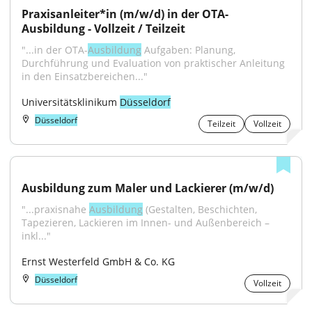
Praxisanleiter*in (m/w/d) in der OTA-
Ausbildung - Vollzeit / Teilzeit
"...in der OTA-
Ausbildung
 Aufgaben: Planung, 
Durchführung und Evaluation von praktischer Anleitung 
in den Einsatzbereichen..."
Universitätsklinikum 
Düsseldorf
Düsseldorf
Teilzeit
Vollzeit
Ausbildung zum Maler und Lackierer (m/w/d)
"...praxisnahe 
Ausbildung
 (Gestalten, Beschichten, 
Tapezieren, Lackieren im Innen- und Außenbereich – 
inkl..."
Ernst Westerfeld GmbH & Co. KG
Düsseldorf
Vollzeit