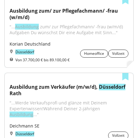
Ausbildung zum/ zur Pflegefachmann/ -frau 
(w/m/d)
"...
Ausbildung
 zum/ zur Pflegefachmann/ -frau (w/m/d) 
Aufgaben Du wünschst Dir eine Aufgabe mit Sinn..."
Korian Deutschland
Düsseldorf
Homeoffice
Vollzeit
Von 37.700,00 € bis 89.100,00 €
Ausbildung zum Verkäufer (m/w/d), 
Düsseldorf
Rath
"...Werde Verkaufsprofi und glänze mit Deinem 
Expertenwissen!Während Deiner 2-jährigen 
Ausbildung
..."
Deichmann SE
Düsseldorf
Vollzeit