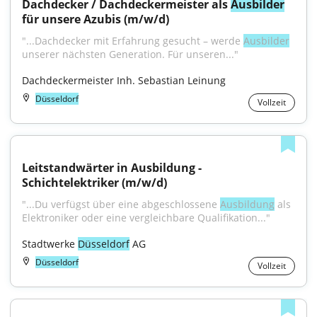
Dachdecker / Dachdeckermeister als 
Ausbilder
für unsere Azubis (m/w/d)
"...Dachdecker mit Erfahrung gesucht – werde 
Ausbilder
unserer nächsten Generation. Für unseren..."
Dachdeckermeister Inh. Sebastian Leinung
Düsseldorf
Vollzeit
Leitstandwärter in Ausbildung - 
Schichtelektriker (m/w/d)
"...Du verfügst über eine abgeschlossene 
Ausbildung
 als 
Elektroniker oder eine vergleichbare Qualifikation..."
Stadtwerke 
Düsseldorf
 AG
Düsseldorf
Vollzeit