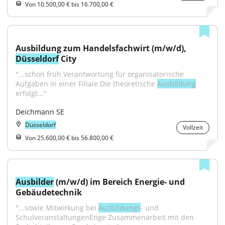
Von 10.500,00 € bis 16.700,00 €
Ausbildung zum Handelsfachwirt (m/w/d), 
Düsseldorf
 City
"...schon früh Verantwortung für organisatorische 
Aufgaben in einer Filiale.Die theoretische 
Ausbildung
erfolgt..."
Deichmann SE
Düsseldorf
Vollzeit
Von 25.600,00 € bis 56.800,00 €
Ausbilder
 (m/w/d) im Bereich Energie- und 
Gebäudetechnik
"...sowie Mitwirkung bei 
Ausbildungs
- und 
SchulveranstaltungenEnge Zusammenarbeit mit den 