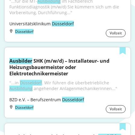
"...für die MT-
Ausbildung
 im Fachbereich 
Funktionsdiagnostik (m/w/d) Sie kümmern sich um die 
Vorbereitung, Durchführung..."
Universitätsklinikum 
Düsseldorf
Düsseldorf
Vollzeit
Ausbilder
 SHK (m/w/d) – Installateur- und 
Heizungsbauermeister oder 
Elektrotechnikermeister
"...in 
Düsseldorf
. Wir führen die überbetriebliche 
Ausbildung
 angehender Anlagenmechanikerinnen..."
BZD e.V. – Berufszentrum 
Düsseldorf
Düsseldorf
Vollzeit