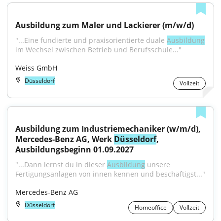
Ausbildung zum Maler und Lackierer (m/w/d)
"...Eine fundierte und praxisorientierte duale 
Ausbildung
im Wechsel zwischen Betrieb und Berufsschule..."
Weiss GmbH
Düsseldorf
Vollzeit
Ausbildung zum Industriemechaniker (w/m/d), 
Mercedes-Benz AG, Werk 
Düsseldorf
, 
Ausbildungsbeginn 01.09.2027
"...Dann lernst du in dieser 
Ausbildung
 unsere 
Fertigungsanlagen von innen kennen und beschäftigst..."
Mercedes-Benz AG
Düsseldorf
Homeoffice
Vollzeit