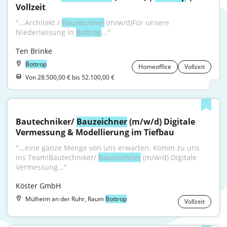
Vollzeit
"...Architekt / 
Bauzeichner
 (m/w/d)Für unsere 
Niederlassung in 
Bottrop
..."
Ten Brinke
Bottrop
Homeoffice
Vollzeit
Von 28.500,00 € bis 52.100,00 €
Bautechniker/ 
Bauzeichner
 (m/w/d) Digitale 
Vermessung & Modellierung im Tiefbau
"...eine ganze Menge von uns erwarten. Komm zu uns 
ins Team!Bautechniker/ 
Bauzeichner
 (m/w/d) Digitale 
Vermessung..."
Köster GmbH
Mülheim an der Ruhr, Raum
Bottrop
Vollzeit