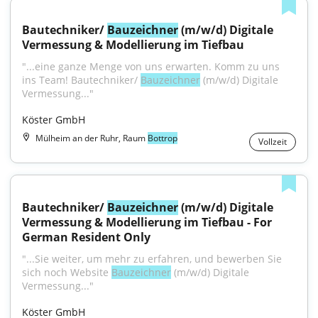
Bautechniker/ 
Bauzeichner
 (m/w/d) Digitale 
Vermessung & Modellierung im Tiefbau
"...eine ganze Menge von uns erwarten. Komm zu uns 
ins Team! Bautechniker/ 
Bauzeichner
 (m/w/d) Digitale 
Vermessung..."
Köster GmbH
Mülheim an der Ruhr, Raum
Bottrop
Vollzeit
Bautechniker/ 
Bauzeichner
 (m/w/d) Digitale 
Vermessung & Modellierung im Tiefbau - For 
German Resident Only
"...Sie weiter, um mehr zu erfahren, und bewerben Sie 
sich noch Website 
Bauzeichner
 (m/w/d) Digitale 
Vermessung..."
Köster GmbH