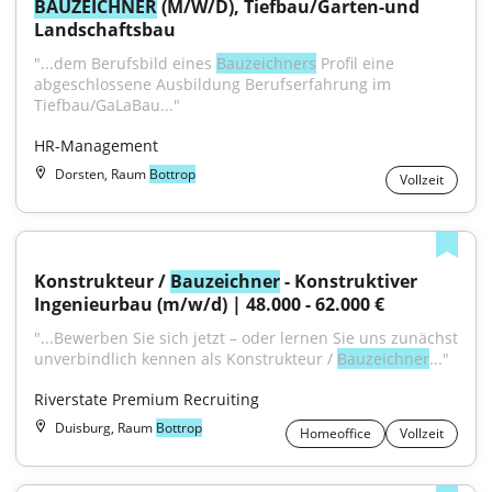
BAUZEICHNER
 (M/W/D), Tiefbau/Garten-und 
Landschaftsbau
"...dem Berufsbild eines 
Bauzeichners
 Profil eine 
abgeschlossene Ausbildung Berufserfahrung im 
Tiefbau/GaLaBau..."
HR-Management
Dorsten, Raum
Bottrop
Vollzeit
Konstrukteur / 
Bauzeichner
 - Konstruktiver 
Ingenieurbau (m/w/d) | 48.000 - 62.000 €
"...Bewerben Sie sich jetzt – oder lernen Sie uns zunächst 
unverbindlich kennen als Konstrukteur / 
Bauzeichner
..."
Riverstate Premium Recruiting
Duisburg, Raum
Bottrop
Homeoffice
Vollzeit