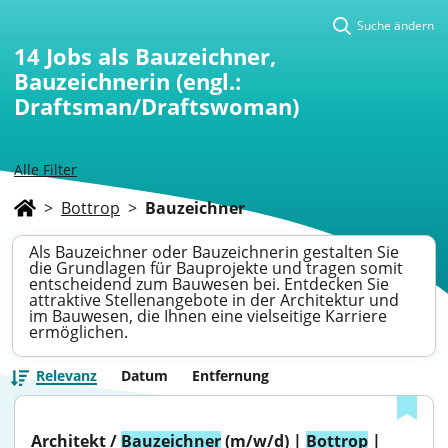
Suche ändern
14
Jobs als Bauzeichner,
Bauzeichnerin (engl.:
Draftsman/Draftswoman)
Alle Filter
>
Bottrop
>
Bauzeichner
Als Bauzeichner oder Bauzeichnerin gestalten Sie
die Grundlagen für Bauprojekte und tragen somit
entscheidend zum Bauwesen bei. Entdecken Sie
attraktive Stellenangebote in der Architektur und
im Bauwesen, die Ihnen eine vielseitige Karriere
ermöglichen.
Relevanz
Datum
Entfernung
Architekt / 
Bauzeichner
 (m/w/d) | 
Bottrop
 | 