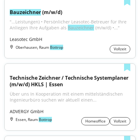
Bauzeichner
 (m/w/d)
"...Leistungen) • Persönlicher Leasotec-Betreuer für Ihre 
Anliegen Ihre Aufgaben als 
Bauzeichner
 (m/w/d) •..."
Leasotec GmbH
Oberhausen, Raum
Bottrop
Vollzeit
Technische Zeichner / Technische Systemplaner 
(m/w/d) HKLS | Essen
Über uns In Kooperation mit einem mittelständischen 
Ingenieurbüro suchen wir aktuell einen...
ADVERGY GmbH
Essen, Raum
Bottrop
Homeoffice
Vollzeit