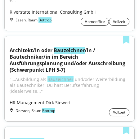
€..."
Riverstate International Consulting GmbH
Essen, Raum
Bottrop
Homeoffice
Vollzeit
Architekt/in oder 
Bauzeichner
/in / 
Bautechniker/in im Bereich 
Ausführungsplanung und/oder Ausschreibung 
(Schwerpunkt LPH 5-7)
"...Ausbildung als 
Bauzeichner
 und/oder Weiterbildung 
als Bautechniker. Du hast Berufserfahrung 
(idealerweise..."
HR Management Dirk Siewert
Dorsten, Raum
Bottrop
Vollzeit