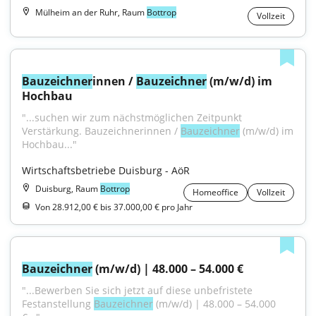
Mülheim an der Ruhr, Raum
Bottrop
Vollzeit
Bauzeichner
innen / 
Bauzeichner
 (m/w/d) im 
Hochbau
"...suchen wir zum nächstmöglichen Zeitpunkt 
Verstärkung. Bauzeichnerinnen / 
Bauzeichner
 (m/w/d) im 
Hochbau..."
Wirtschaftsbetriebe Duisburg - AöR
Duisburg, Raum
Bottrop
Homeoffice
Vollzeit
Von 28.912,00 € bis 37.000,00 € pro Jahr
Bauzeichner
 (m/w/d) | 48.000 – 54.000 €
"...Bewerben Sie sich jetzt auf diese unbefristete 
Festanstellung 
Bauzeichner
 (m/w/d) | 48.000 – 54.000 