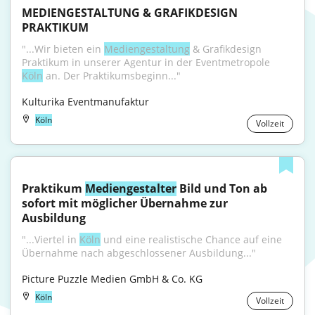
MEDIENGESTALTUNG & GRAFIKDESIGN 
PRAKTIKUM
"...Wir bieten ein 
Mediengestaltung
 & Grafikdesign 
Praktikum in unserer Agentur in der Eventmetropole 
Köln
 an. Der Praktikumsbeginn..."
Kulturika Eventmanufaktur
Köln
Vollzeit
Praktikum 
Mediengestalter
 Bild und Ton ab 
sofort mit möglicher Übernahme zur 
Ausbildung
"...Viertel in 
Köln
 und eine realistische Chance auf eine 
Übernahme nach abgeschlossener Ausbildung..."
Picture Puzzle Medien GmbH & Co. KG
Köln
Vollzeit