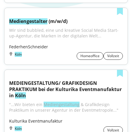
Mediengestalter
 (m/w/d)
Wir sind bubbled, eine und kreative Social Media Start-
up-Agentur, die Marken in der digitalen Welt...
FederhenSchneider
Köln
Homeoffice
Vollzeit
MEDIENGESTALTUNG/ GRAFIKDESIGN 
PRAKTIKUM bei der Kulturika Eventmanufaktur 
in 
Köln
"...Wir bieten ein 
Mediengestaltung
 & Grafikdesign 
Praktikum in unserer Agentur in der Eventmetropole..."
Kulturika Eventmanufaktur
Köln
Vollzeit