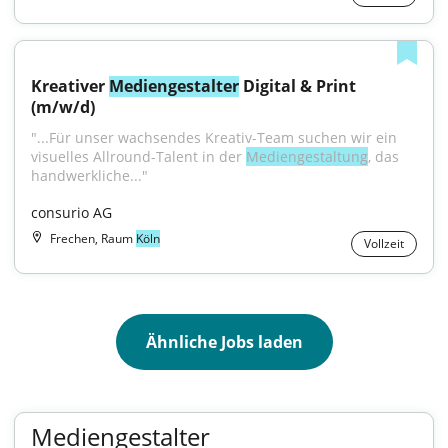
Kreativer 
Mediengestalter
 Digital & Print 
(m/w/d)
"...Für unser wachsendes Kreativ-Team suchen wir ein 
visuelles Allround-Talent in der 
Mediengestaltung
, das 
handwerkliche..."
consurio AG
Frechen, Raum
Köln
Vollzeit
Ähnliche Jobs laden
Mediengestalter