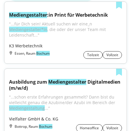
Mediengestalter
:in Print für Werbetechnik
"...für Dich sein! Aktuell suchen wir eine_n 
Mediengestalter*In
, die oder der unser Team mit 
Leidenschaft..."
K3 Werbetechnik
Essen, Raum
Bochum
Teilzeit
Vollzeit
Ausbildung zum 
Mediengestalter
 Digitalmedien 
(m/w/d)
"...schon erste Erfahrungen gesammelt? Dann bist du 
vielleicht genau die Azubine/der Azubi im Bereich der 
Mediengestaltung
..."
Vielfalter GmbH & Co. KG
Bottrop, Raum
Bochum
Homeoffice
Vollzeit