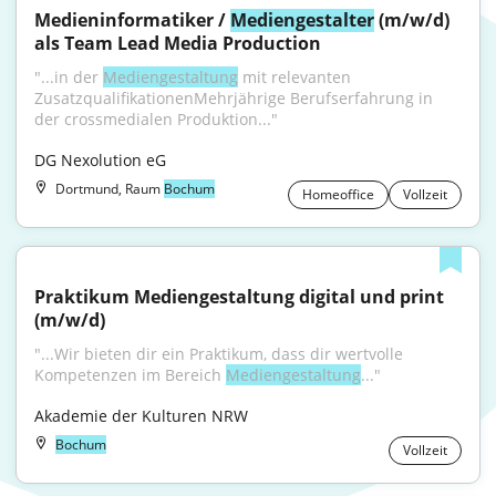
Medieninformatiker / 
Mediengestalter
 (m/w/d) 
als Team Lead Media Production
"...in der 
Mediengestaltung
 mit relevanten 
ZusatzqualifikationenMehrjährige Berufserfahrung in 
der crossmedialen Produktion..."
DG Nexolution eG
Dortmund, Raum
Bochum
Homeoffice
Vollzeit
Praktikum Mediengestaltung digital und print 
(m/w/d)
"...Wir bieten dir ein Praktikum, dass dir wertvolle 
Kompetenzen im Bereich 
Mediengestaltung
..."
Akademie der Kulturen NRW
Bochum
Vollzeit