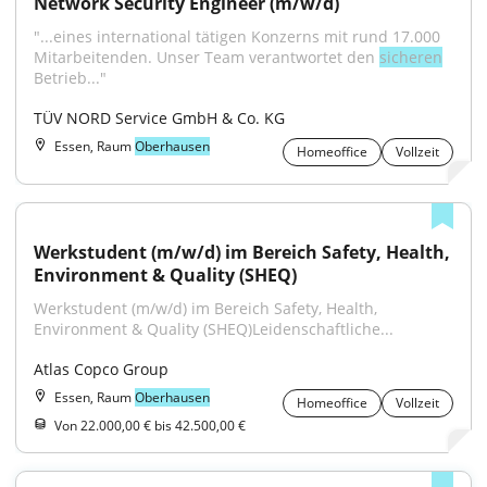
Network Security Engineer (m/w/d)
"...eines international tätigen Konzerns mit rund 17.000 
Mitarbeitenden. Unser Team verantwortet den 
sicheren
Betrieb..."
TÜV NORD Service GmbH & Co. KG
Essen, Raum
Oberhausen
Homeoffice
Vollzeit
Werkstudent (m/w/d) im Bereich Safety, Health, 
Environment & Quality (SHEQ)
Werkstudent (m/w/d) im Bereich Safety, Health, 
Environment & Quality (SHEQ)Leidenschaftliche...
Atlas Copco Group
Essen, Raum
Oberhausen
Homeoffice
Vollzeit
Von 22.000,00 € bis 42.500,00 €