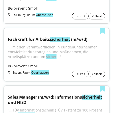
BG prevent GmbH
Duisburg, Raum
Oberhausen
Teilzeit
Vollzeit
Fachkraft für Arbeits
sicherheit
 (m/w/d)
"...mit den Verantwortlichen in Kundenunternehmen 
entwickelst du Strategien und Maßnahmen, die 
Arbeitsplätze rundum 
sicher
..."
BG prevent GmbH
Essen, Raum
Oberhausen
Teilzeit
Vollzeit
Sales Manager (m/w/d) Informations
sicherheit
und NIS2
"...TÜV Informationstechnik (TÜVIT) steht zu 100 Prozent 