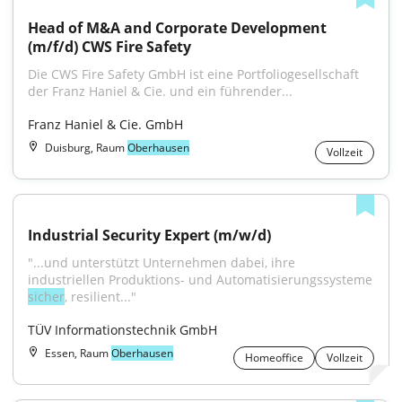
Head of M&A and Corporate Development 
(m/f/d) CWS Fire Safety
Die CWS Fire Safety GmbH ist eine Portfoliogesellschaft 
der Franz Haniel & Cie. und ein führender...
Franz Haniel & Cie. GmbH
Duisburg, Raum
Oberhausen
Vollzeit
Industrial Security Expert (m/w/d)
"...und unterstützt Unternehmen dabei, ihre 
industriellen Produktions- und Automatisierungssysteme 
sicher
, resilient..."
TÜV Informationstechnik GmbH
Essen, Raum
Oberhausen
Homeoffice
Vollzeit