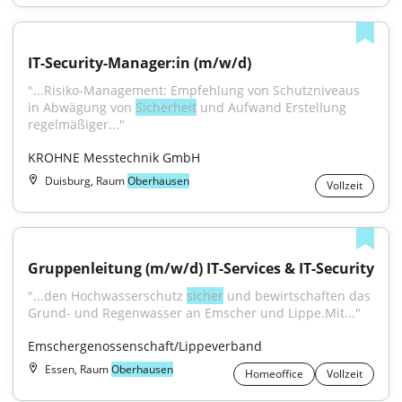
IT-Security-Manager:in (m/w/d)
"...Risiko-Management: Empfehlung von Schutzniveaus 
in Abwägung von 
Sicherheit
 und Aufwand Erstellung 
regelmäßiger..."
KROHNE Messtechnik GmbH
Duisburg, Raum
Oberhausen
Vollzeit
Gruppenleitung (m/w/d) IT-Services & IT-Security
"...den Hochwasserschutz 
sicher
 und bewirtschaften das 
Grund- und Regenwasser an Emscher und Lippe.Mit..."
Emschergenossenschaft/Lippeverband
Essen, Raum
Oberhausen
Homeoffice
Vollzeit