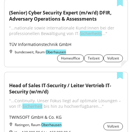
(Senior) Cyber Security Expert (m/w/d) DFIR, 
Adversary Operations & Assessments
"...nationale sowie internationale Kund:innen bei der 
professionellen Bewältigung von IT-
Sicherheits
..."
TÜV Informationstechnik GmbH
bundesweit, Raum
Oberhausen
Homeoffice
Teilzeit
Vollzeit
Head of Sales IT-Security / Leiter Vertrieb IT-
Security (w/m/d)
"...Continuity. Unser Fokus liegt auf optimale Lösungen – 
von IT-
Sicherheit
 bis hin zu hochverfügbaren..."
TWINSOFT GmbH & Co. KG
Ratingen, Raum
Oberhausen
Vollzeit