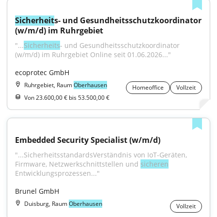
Sicherheit
s- und Gesundheitsschutzkoordinator 
(w/m/d) im Ruhrgebiet
"...
Sicherheits
- und Gesundheitsschutzkoordinator 
(w/m/d) im Ruhrgebiet Online seit 01.06.2026..."
ecoprotec GmbH
Ruhrgebiet, Raum
Oberhausen
Homeoffice
Vollzeit
Von 23.600,00 € bis 53.500,00 €
Embedded Security Specialist (w/m/d)
"...SicherheitsstandardsVerständnis von IoT-Geräten, 
Firmware, Netzwerkschnittstellen und 
sicheren
Entwicklungsprozessen..."
Brunel GmbH
Duisburg, Raum
Oberhausen
Vollzeit