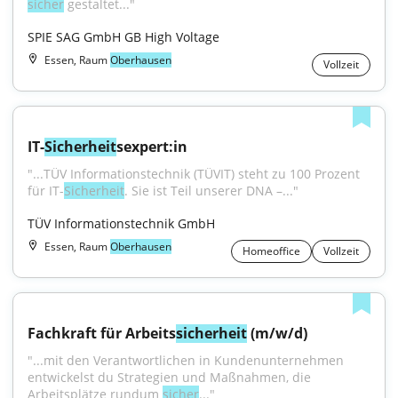
sicher
 gestaltet..."
SPIE SAG GmbH GB High Voltage
Essen, Raum
Oberhausen
Vollzeit
IT-
Sicherheit
sexpert:in
"...TÜV Informationstechnik (TÜVIT) steht zu 100 Prozent 
für IT-
Sicherheit
. Sie ist Teil unserer DNA –..."
TÜV Informationstechnik GmbH
Essen, Raum
Oberhausen
Homeoffice
Vollzeit
Fachkraft für Arbeits
sicherheit
 (m/w/d)
"...mit den Verantwortlichen in Kundenunternehmen 
entwickelst du Strategien und Maßnahmen, die 
Arbeitsplätze rundum 
sicher
..."