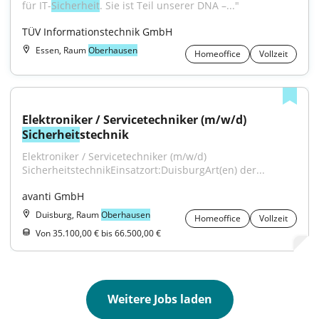
für IT-
Sicherheit
. Sie ist Teil unserer DNA –..."
TÜV Informationstechnik GmbH
Essen, Raum
Oberhausen
Homeoffice
Vollzeit
Elektroniker / Servicetechniker (m/w/d) 
Sicherheit
stechnik
Elektroniker / Servicetechniker (m/w/d) 
SicherheitstechnikEinsatzort:DuisburgArt(en) der...
avanti GmbH
Duisburg, Raum
Oberhausen
Homeoffice
Vollzeit
Von 35.100,00 € bis 66.500,00 €
Weitere Jobs laden