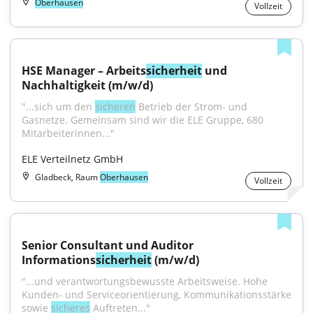
Oberhausen
Vollzeit
HSE Manager – Arbeits
sicherheit
 und 
Nachhaltigkeit (m/w/d)
"...sich um den 
sicheren
 Betrieb der Strom- und 
Gasnetze. Gemeinsam sind wir die ELE Gruppe, 680 
Mitarbeiterinnen..."
ELE Verteilnetz GmbH
Gladbeck, Raum
Oberhausen
Vollzeit
Senior Consultant und Auditor 
Informations
sicherheit
 (m/w/d)
"...und verantwortungsbewusste Arbeitsweise. Hohe 
Kunden- und Serviceorientierung, Kommunikationsstärke 
sowie 
sicheres
 Auftreten..."