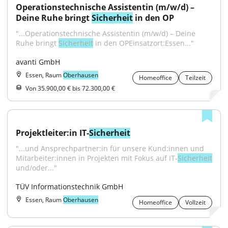
Operationstechnische Assistentin (m/w/d) – 
Deine Ruhe bringt 
Sicherheit
 in den OP
"...Operationstechnische Assistentin (m/w/d) – Deine 
Ruhe bringt 
Sicherheit
 in den OPEinsatzort:Essen..."
avanti GmbH
Essen, Raum
Oberhausen
Homeoffice
Teilzeit
Von 35.900,00 € bis 72.300,00 €
Projektleiter:in IT-
Sicherheit
"...und Ansprechpartner:in für unsere Kund:innen und 
Mitarbeiter:innen in Projekten mit Fokus auf IT-
Sicherheit
und/oder..."
TÜV Informationstechnik GmbH
Essen, Raum
Oberhausen
Homeoffice
Vollzeit