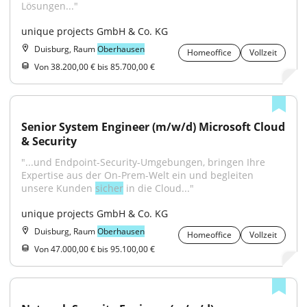
Lösungen..."
unique projects GmbH & Co. KG
Duisburg, Raum
Oberhausen
Homeoffice
Vollzeit
Von 38.200,00 € bis 85.700,00 €
Senior System Engineer (m/w/d) Microsoft Cloud 
& Security
"...und Endpoint-Security-Umgebungen, bringen Ihre 
Expertise aus der On-Prem-Welt ein und begleiten 
unsere Kunden 
sicher
 in die Cloud..."
unique projects GmbH & Co. KG
Duisburg, Raum
Oberhausen
Homeoffice
Vollzeit
Von 47.000,00 € bis 95.100,00 €