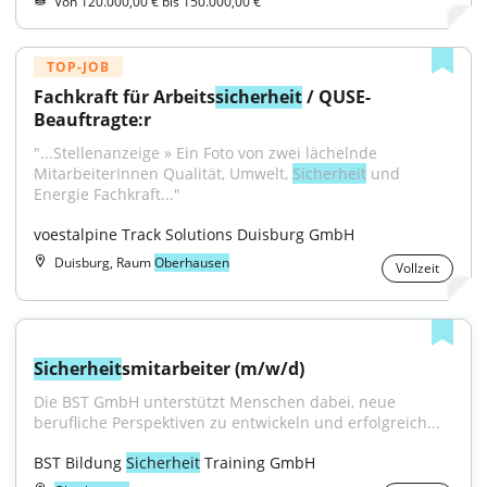
Von 120.000,00 € bis 150.000,00 €
TOP-JOB
Fachkraft für Arbeits
sicherheit
 / QUSE-
Beauftragte:r
"...Stellenanzeige » Ein Foto von zwei lächelnde 
MitarbeiterInnen Qualität, Umwelt, 
Sicherheit
 und 
Energie Fachkraft..."
voestalpine Track Solutions Duisburg GmbH
Duisburg, Raum
Oberhausen
Vollzeit
Sicherheit
smitarbeiter (m/w/d)
Die BST GmbH unterstützt Menschen dabei, neue 
berufliche Perspektiven zu entwickeln und erfolgreich...
BST Bildung 
Sicherheit
 Training GmbH