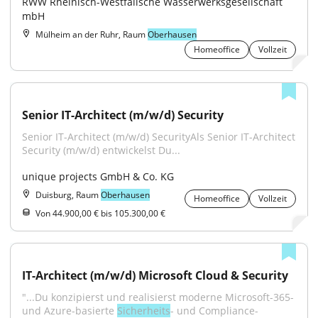
RWW Rheinisch-Westfälische Wasserwerksgesellschaft 
mbH
Mülheim an der Ruhr, Raum
Oberhausen
Homeoffice
Vollzeit
Senior IT-Architect (m/w/d) Security
Senior IT-Architect (m/w/d) SecurityAls Senior IT-Architect 
Security (m/w/d) entwickelst Du...
unique projects GmbH & Co. KG
Duisburg, Raum
Oberhausen
Homeoffice
Vollzeit
Von 44.900,00 € bis 105.300,00 €
IT-Architect (m/w/d) Microsoft Cloud & Security
"...Du konzipierst und realisierst moderne Microsoft-365- 
und Azure-basierte 
Sicherheits
- und Compliance-