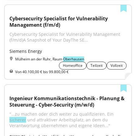
Cybersecurity Specialist for Vulnerability 
Management (f/m/d)
Cybersecurity Specialist for Vulnerability Management 
(f/m/d)A Snapshot of Your DayThe SE...
Siemens Energy
Mülheim an der Ruhr, Raum
Oberhausen
Homeoffice
Teilzeit
Vollzeit
Von 40.100,00 € bis 99.800,00 €
Ingenieur Kommunikationstechnik - Planung & 
Steuerung - Cyber-Security (m/w/d)
"...zu machen oder dich weiter zu qualifizieren. Ein 
sicherer
 und attraktiver Arbeitsplatz, an dem du 
Verantwortung übernehmen und eigene Ideen..."