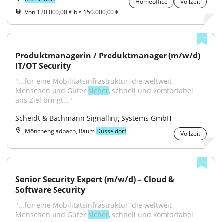
Homeoffice
Vollzeit
Von 120.000,00 € bis 150.000,00 €
Produktmanagerin / Produktmanager (m/w/d) 
IT/OT Security
"...für eine Mobilitätsinfrastruktur, die weltweit 
Menschen und Güter 
sicher
, schnell und komfortabel 
ans Ziel bringt..."
Scheidt & Bachmann Signalling Systems GmbH
Mönchengladbach, Raum
Düsseldorf
Vollzeit
Senior Security Expert (m/w/d) – Cloud & 
Software Security
"...für eine Mobilitätsinfrastruktur, die weltweit 
Menschen und Güter 
sicher
, schnell und komfortabel 