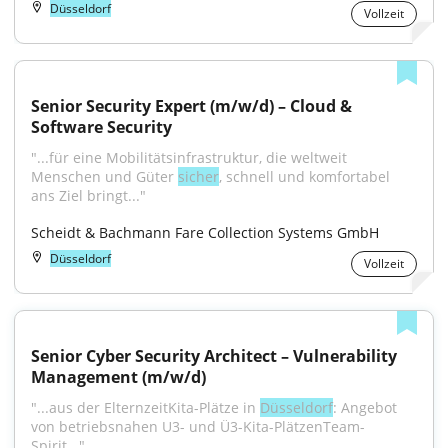
Düsseldorf
Vollzeit
Senior Security Expert (m/w/d) – Cloud & 
Software Security
"...für eine Mobilitätsinfrastruktur, die weltweit 
Menschen und Güter 
sicher
, schnell und komfortabel 
ans Ziel bringt..."
Scheidt & Bachmann Fare Collection Systems GmbH
Düsseldorf
Vollzeit
Senior Cyber Security Architect – Vulnerability 
Management (m/w/d)
"...aus der ElternzeitKita-Plätze in 
Düsseldorf
: Angebot 
von betriebsnahen U3- und Ü3-Kita-PlätzenTeam-
Spirit..."