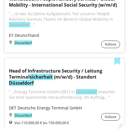
Mobility - International Social Security (w/m/d)
"...ist wie du.Deine AufgabenAls Teil unseres People 
Advisory Services Teams im Bereich Global Mobility in 
Düsseldorf
..."
EY Deutschland
Düsseldorf
Vollzeit
Head of Infrastructure Security / Leitung 
Terminal
sicherheit
 (m/w/d) - Standort 
Düsseldorf
"...Energy Terminal GmbH (DET) in 
Düsseldorf
 erwartet 
Sie eine spannende Herausforderung. Im Auftrag..."
DET Deutsche Energy Terminal GmbH
Düsseldorf
Vollzeit
Von 110.000,00 € bis 150.000,00 €