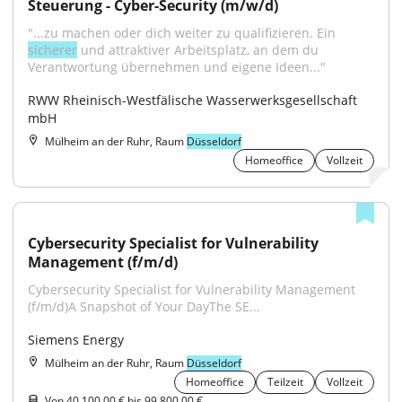
Steuerung - Cyber-Security (m/w/d)
"...zu machen oder dich weiter zu qualifizieren. Ein 
sicherer
 und attraktiver Arbeitsplatz, an dem du 
Verantwortung übernehmen und eigene Ideen..."
RWW Rheinisch-Westfälische Wasserwerksgesellschaft 
mbH
Mülheim an der Ruhr, Raum
Düsseldorf
Homeoffice
Vollzeit
Cybersecurity Specialist for Vulnerability 
Management (f/m/d)
Cybersecurity Specialist for Vulnerability Management 
(f/m/d)A Snapshot of Your DayThe SE...
Siemens Energy
Mülheim an der Ruhr, Raum
Düsseldorf
Homeoffice
Teilzeit
Vollzeit
Von 40.100,00 € bis 99.800,00 €