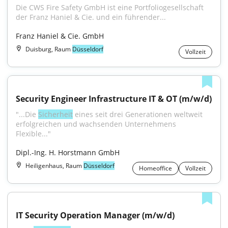
Die CWS Fire Safety GmbH ist eine Portfoliogesellschaft 
der Franz Haniel & Cie. und ein führender...
Franz Haniel & Cie. GmbH
Duisburg, Raum
Düsseldorf
Vollzeit
Security Engineer Infrastructure IT & OT (m/w/d)
"...Die 
Sicherheit
 eines seit drei Generationen weltweit 
erfolgreichen und wachsenden Unternehmens 
Flexible..."
Dipl.-Ing. H. Horstmann GmbH
Heiligenhaus, Raum
Düsseldorf
Homeoffice
Vollzeit
IT Security Operation Manager (m/w/d)