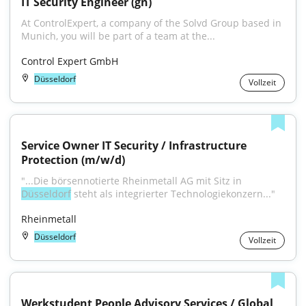
IT Security Engineer (gn)
At ControlExpert, a company of the Solvd Group based in 
Munich, you will be part of a team at the...
Control Expert GmbH
Düsseldorf
Vollzeit
Service Owner IT Security / Infrastructure 
Protection (m/w/d)
"...Die börsennotierte Rheinmetall AG mit Sitz in 
Düsseldorf
 steht als integrierter Technologiekonzern..."
Rheinmetall
Düsseldorf
Vollzeit
Werkstudent People Advisory Services / Global 