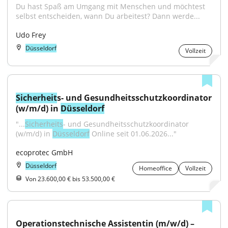
Du hast Spaß am Umgang mit Menschen und möchtest 
selbst entscheiden, wann Du arbeitest? Dann werde...
Udo Frey
Düsseldorf
Vollzeit
Sicherheit
s- und Gesundheitsschutzkoordinator 
(w/m/d) in 
Düsseldorf
"...
Sicherheits
- und Gesundheitsschutzkoordinator 
(w/m/d) in 
Düsseldorf
 Online seit 01.06.2026..."
ecoprotec GmbH
Düsseldorf
Homeoffice
Vollzeit
Von 23.600,00 € bis 53.500,00 €
Operationstechnische Assistentin (m/w/d) – 