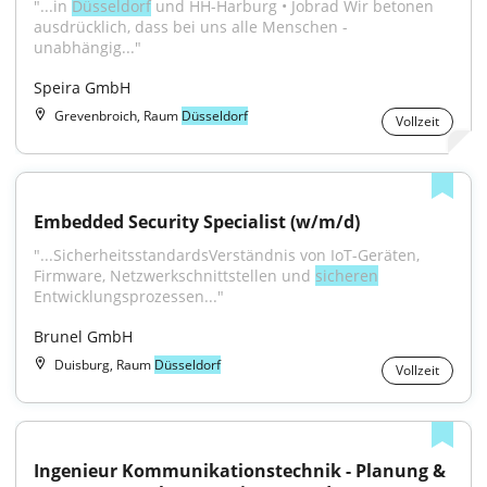
"...in 
Düsseldorf
 und HH-Harburg • Jobrad Wir betonen 
ausdrücklich, dass bei uns alle Menschen - 
unabhängig..."
Speira GmbH
Grevenbroich, Raum
Düsseldorf
Vollzeit
Embedded Security Specialist (w/m/d)
"...SicherheitsstandardsVerständnis von IoT-Geräten, 
Firmware, Netzwerkschnittstellen und 
sicheren
Entwicklungsprozessen..."
Brunel GmbH
Duisburg, Raum
Düsseldorf
Vollzeit
Ingenieur Kommunikationstechnik - Planung & 