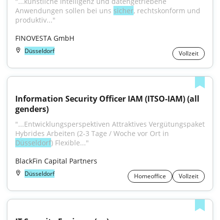
"...künstliche Intelligenz und datengetriebene 
Anwendungen sollen bei uns 
sicher
, rechtskonform und 
produktiv..."
FINOVESTA GmbH
Düsseldorf
Vollzeit
Information Security Officer IAM (ITSO-IAM) (all 
genders)
"...Entwicklungsperspektiven Attraktives Vergütungspaket 
Hybrides Arbeiten (2-3 Tage / Woche vor Ort in 
Düsseldorf
) Flexible..."
BlackFin Capital Partners
Düsseldorf
Homeoffice
Vollzeit