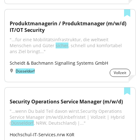
Produktmanagerin / Produktmanager (m/w/d) 
IT/OT Security
"...für eine Mobilitätsinfrastruktur, die weltweit 
Menschen und Güter 
sicher
, schnell und komfortabel 
ans Ziel bringt..."
Scheidt & Bachmann Signalling Systems GmbH
Düsseldorf
Vollzeit
Security Operations Service Manager (m/w/d)
"...wenn Du bald Teil davon wirst.Security Operations 
Service Manager (m/w/d)Unbefristet | Vollzeit | Hybrid 
(
Düsseldorf
, NRW, Deutschland) |..."
Hochschul-IT-Services.nrw KöR