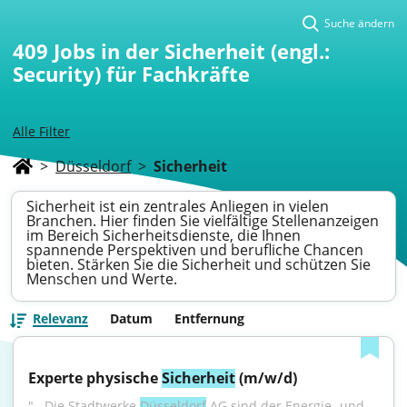
Suche ändern
409
Jobs in der Sicherheit (engl.:
Security) für Fachkräfte
Alle Filter
>
Düsseldorf
>
Sicherheit
Sicherheit ist ein zentrales Anliegen in vielen
Branchen. Hier finden Sie vielfältige Stellenanzeigen
im Bereich Sicherheitsdienste, die Ihnen
spannende Perspektiven und berufliche Chancen
bieten. Stärken Sie die Sicherheit und schützen Sie
Menschen und Werte.
Relevanz
Datum
Entfernung
Experte physische 
Sicherheit
 (m/w/d)
"...Die Stadtwerke 
Düsseldorf
 AG sind der Energie- und 