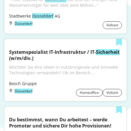
Wasserversorger für weit über eine Million..."
Stadtwerke 
Düsseldorf
 AG
Düsseldorf
Vollzeit
Systemspezialist IT-Infrastruktur / IT-
Sicherheit
(w/m/div.)
Möchten Sie Ihre Ideen in nutzbringende und sinnvolle 
Technologien verwandeln? Ob im Bereich...
Bosch Gruppe
Düsseldorf
Homeoffice
Vollzeit
Du bestimmst, wann Du arbeitest – werde 
Promoter und sichere Dir hohe Provisionen!