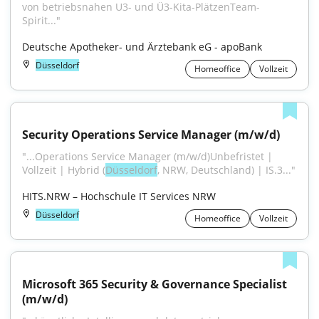
von betriebsnahen U3- und Ü3-Kita-PlätzenTeam-
Spirit..."
Deutsche Apotheker- und Ärztebank eG - apoBank
Düsseldorf
Homeoffice
Vollzeit
Security Operations Service Manager (m/w/d)
"...Operations Service Manager (m/w/d)Unbefristet | 
Vollzeit | Hybrid (
Düsseldorf
, NRW, Deutschland) | IS.3..."
HITS.NRW – Hochschule IT Services NRW
Düsseldorf
Homeoffice
Vollzeit
Microsoft 365 Security & Governance Specialist 
(m/w/d)