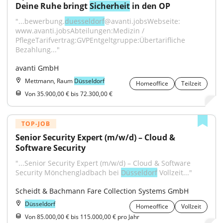
Deine Ruhe bringt 
Sicherheit
 in den OP
"...bewerbung.
duesseldorf
@avanti.jobsWebseite: 
www.avanti.jobsAbteilungen:Medizin / 
PflegeTarifvertrag:GVPEntgeltgruppe:Übertarifliche 
Bezahlung..."
avanti GmbH
Mettmann, Raum
Düsseldorf
Homeoffice
Teilzeit
Von 35.900,00 € bis 72.300,00 €
TOP-JOB
Senior Security Expert (m/w/d) – Cloud & 
Software Security
"...Senior Security Expert (m/w/d) – Cloud & Software 
Security Mönchengladbach bei 
Düsseldorf
 Vollzeit..."
Scheidt & Bachmann Fare Collection Systems GmbH
Düsseldorf
Homeoffice
Vollzeit
Von 85.000,00 € bis 115.000,00 € pro Jahr