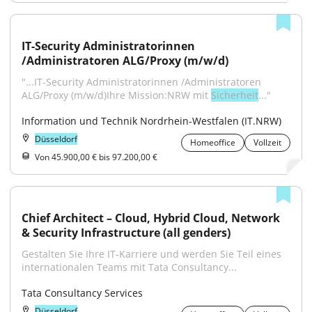
IT-Security Administratorinnen 
/Administratoren ALG/Proxy (m/w/d)
"...IT-Security Administratorinnen /Administratoren 
ALG/Proxy (m/w/d)Ihre Mission:NRW mit 
Sicherheit
..."
Information und Technik Nordrhein-Westfalen (IT.NRW)
Düsseldorf
Homeoffice
Vollzeit
Von 45.900,00 € bis 97.200,00 €
Chief Architect – Cloud, Hybrid Cloud, Network 
& Security Infrastructure (all genders)
Gestalten Sie Ihre IT-Karriere und werden Sie Teil eines 
internationalen Teams mit Tata Consultancy...
Tata Consultancy Services
Düsseldorf