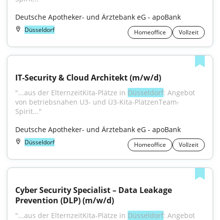
Deutsche Apotheker- und Ärztebank eG - apoBank
Düsseldorf
Homeoffice
Vollzeit
IT-Security & Cloud Architekt (m/w/d)
"...aus der ElternzeitKita-Plätze in 
Düsseldorf
: Angebot 
von betriebsnahen U3- und Ü3-Kita-PlätzenTeam-
Spirit..."
Deutsche Apotheker- und Ärztebank eG - apoBank
Düsseldorf
Homeoffice
Vollzeit
Cyber Security Specialist – Data Leakage 
Prevention (DLP) (m/w/d)
"...aus der ElternzeitKita-Plätze in 
Düsseldorf
: Angebot 