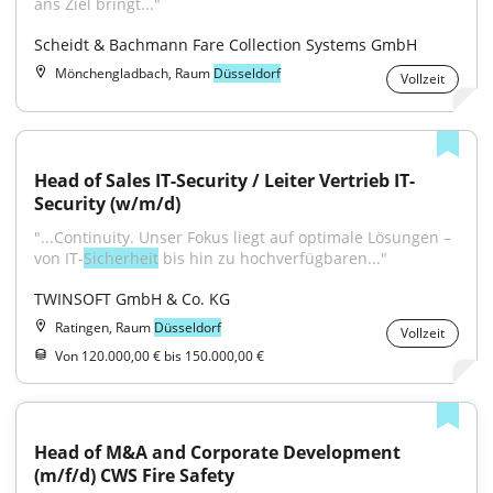
ans Ziel bringt..."
Scheidt & Bachmann Fare Collection Systems GmbH
Mönchengladbach, Raum
Düsseldorf
Vollzeit
Head of Sales IT-Security / Leiter Vertrieb IT-
Security (w/m/d)
"...Continuity. Unser Fokus liegt auf optimale Lösungen – 
von IT-
Sicherheit
 bis hin zu hochverfügbaren..."
TWINSOFT GmbH & Co. KG
Ratingen, Raum
Düsseldorf
Vollzeit
Von 120.000,00 € bis 150.000,00 €
Head of M&A and Corporate Development 
(m/f/d) CWS Fire Safety