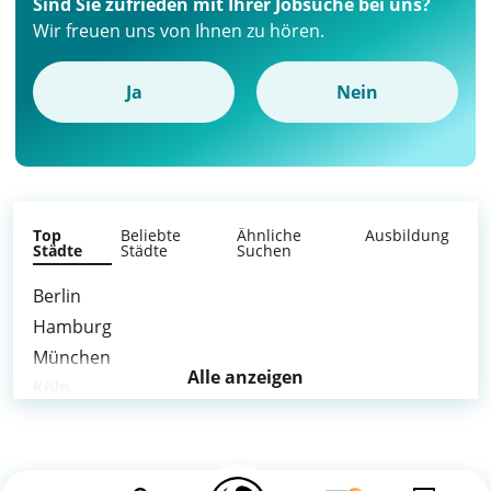
Sind Sie zufrieden mit Ihrer Jobsuche bei uns?
Wir freuen uns von Ihnen zu hören.
Ja
Nein
Top
Beliebte
Ähnliche
Ausbildung
Städte
Städte
Suchen
Berlin
Hamburg
München
Alle anzeigen
Köln
Frankfurt am Main
Stuttgart
Düsseldorf