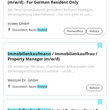
(m/w/d) - For German Resident Only
Job DescriptionZukunft gestalten, Bestand bewegen, 
Verantwortung übernehmen – für uns geht es um...
ecowo GmbH
Düsseldorf, Raum
Krefeld
Homeoffice
Vollzeit
Immobilienkaufmann
 / Immobilienkauffrau / 
Property Manager (m/w/d)
Ob moderner Neubau, charmantes Altbaujuwel oder 
denkmalgeschütztes Ensemble – unser...
Wentzel Dr. GmbH
Düsseldorf, Raum
Krefeld
Vollzeit