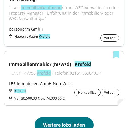
"...als 
Immobilienkaufmann
/-frau, WEG-Verwalter:in oder 
Property Manager • Erfahrung in der Immobilien- oder 
WEG-Verwaltung..."
persoperm GmbH
Nettetal, Raum
Krefeld
Vollzeit
Immobilienmakler (m/w/d) - 
Krefeld
"...191 · 47798 
Krefeld
 · Telefon 02151 569840..."
LBS Immobilien GmbH NordWest
Krefeld
Homeoffice
Vollzeit
Von 30.500,00 € bis 74.000,00 €
Weitere Jobs laden