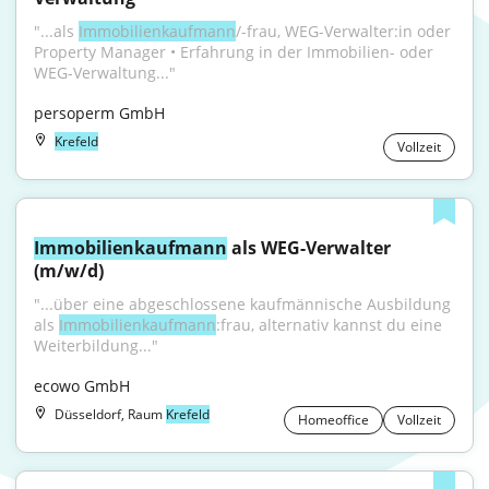
"...als 
Immobilienkaufmann
/-frau, WEG-Verwalter:in oder 
Property Manager • Erfahrung in der Immobilien- oder 
WEG-Verwaltung..."
persoperm GmbH
Krefeld
Vollzeit
Immobilienkaufmann
 als WEG-Verwalter 
(m/w/d)
"...über eine abgeschlossene kaufmännische Ausbildung 
als 
Immobilienkaufmann
:frau, alternativ kannst du eine 
Weiterbildung..."
ecowo GmbH
Düsseldorf, Raum
Krefeld
Homeoffice
Vollzeit