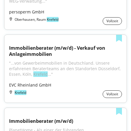
WEG-Verwaltung..."
persoperm GmbH
Oberhausen, Raum
Krefeld
Vollzeit
Immobilienberater (m/w/d) - Verkauf von 
Anlageimmobilien
"...von Gewerbeimmobilien in Deutschland. Unsere 
erfahrenen Beraterteams an den Standorten Düsseldorf, 
Essen, Köln, 
Krefeld
..."
EVC Rheinland GmbH
Krefeld
Vollzeit
Immobilienberater (m/w/d)
PlanetHome - Als einer der führenden 