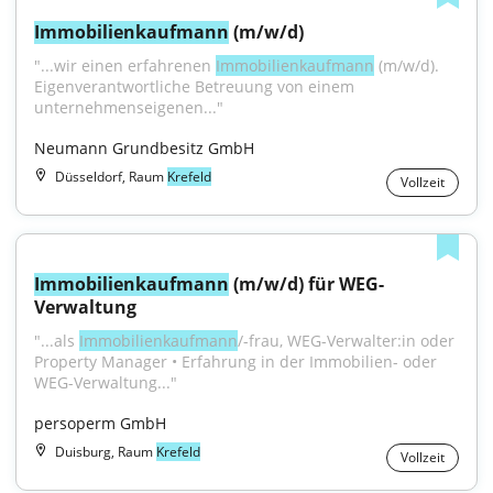
Immobilienkaufmann
 (m/w/d)
"...wir einen erfahrenen 
Immobilienkaufmann
 (m/w/d). 
Eigenverantwortliche Betreuung von einem 
unternehmenseigenen..."
Neumann Grundbesitz GmbH
Düsseldorf, Raum
Krefeld
Vollzeit
Immobilienkaufmann
 (m/w/d) für WEG-
Verwaltung
"...als 
Immobilienkaufmann
/-frau, WEG-Verwalter:in oder 
Property Manager • Erfahrung in der Immobilien- oder 
WEG-Verwaltung..."
persoperm GmbH
Duisburg, Raum
Krefeld
Vollzeit