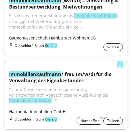
Immobilienkaufmann
 (w/m/d) – Verwaltung & 
Bestandsentwicklung, Mietwohnungen
"...wir uns freuenAusbildung als 
Immobilienkaufmann
/-
frau, ggf. mit Weiterbildung zum/zur 
Immobilienfachwirt*inMehrjährige..."
Baugenossenschaft Hamburger Wohnen eG
Düsseldorf, Raum
Krefeld
Vollzeit
Immobilienkaufmann
/-frau (m/w/d) für die 
Verwaltung des Eigenbestandes
"...und Gewerbeeinheiten eigenständig 
verantwortenProfilAbgeschlossene Ausbildung als 
Immobilienkaufmann
..."
Harmonia Immobilien GmbH
Düsseldorf, Raum
Krefeld
Homeoffice
Teilzeit