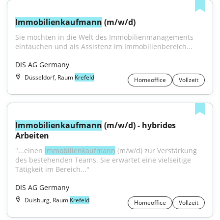
Immobilienkaufmann
 (m/w/d)
Sie möchten in die Welt des Immobilienmanagements 
eintauchen und als Assistenz im Immobilienbereich...
DIS AG Germany
Düsseldorf, Raum
Krefeld
Homeoffice
Vollzeit
Immobilienkaufmann
 (m/w/d) - hybrides 
Arbeiten
"...einen 
Immobilienkaufmann
 (m/w/d) zur Verstärkung 
des bestehenden Teams. Sie erwartet eine vielseitige 
Tätigkeit im Bereich..."
DIS AG Germany
Duisburg, Raum
Krefeld
Homeoffice
Vollzeit