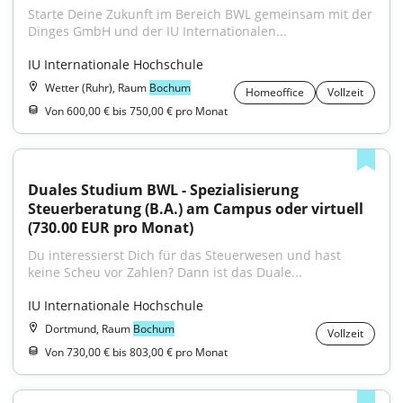
Starte Deine Zukunft im Bereich BWL gemeinsam mit der 
Dinges GmbH und der IU Internationalen...
IU Internationale Hochschule
Wetter (Ruhr), Raum
Bochum
Homeoffice
Vollzeit
Von 600,00 € bis 750,00 € pro Monat
Duales Studium BWL - Spezialisierung 
Steuerberatung (B.A.) am Campus oder virtuell 
(730.00 EUR pro Monat)
Du interessierst Dich für das Steuerwesen und hast 
keine Scheu vor Zahlen? Dann ist das Duale...
IU Internationale Hochschule
Dortmund, Raum
Bochum
Vollzeit
Von 730,00 € bis 803,00 € pro Monat