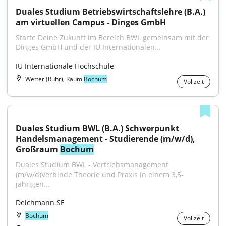
Duales Studium Betriebswirtschaftslehre (B.A.) 
am virtuellen Campus - Dinges GmbH
Starte Deine Zukunft im Bereich BWL gemeinsam mit der 
Dinges GmbH und der IU Internationalen...
IU Internationale Hochschule
Wetter (Ruhr), Raum
Bochum
Vollzeit
Duales Studium BWL (B.A.) Schwerpunkt 
Handelsmanagement - Studierende (m/w/d), 
Großraum 
Bochum
Duales Studium BWL - Vertriebsmanagement 
(m/w/d)Verbinde Theorie und Praxis in einem 3,5-
jährigen...
Deichmann SE
Bochum
Vollzeit