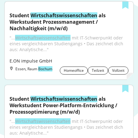
Student 
Wirtschaftswissenschaften
 als 
Werkstudent Prozessmanagement / 
Nachhaltigkeit (m/w/d)
"...
Wirtschaftswissenschaften
 mit IT-Schwerpunkt oder 
eines vergleichbaren Studiengangs • Das zeichnet dich 
aus: Analytische..."
E.ON impulse GmbH
Essen, Raum
Bochum
Homeoffice
Teilzeit
Vollzeit
Student 
Wirtschaftswissenschaften
 als 
Werkstudent Power-Platform-Entwicklung / 
Prozessoptimierung (m/w/d)
"...
Wirtschaftswissenschaften
 mit IT-Schwerpunkt oder 
eines vergleichbaren Studiengangs • Das zeichnet dich 
aus: Analytische..."