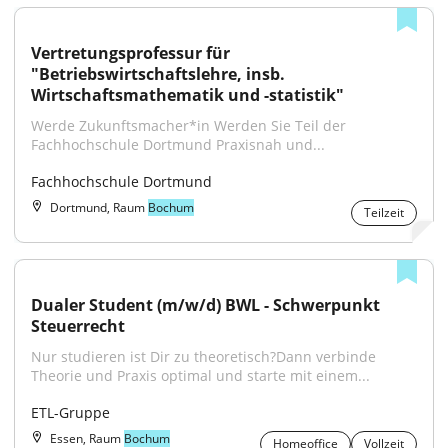
Vertretungsprofessur für 
"Betriebswirtschaftslehre, insb. 
Wirtschaftsmathematik und -statistik"
Werde Zukunftsmacher*in Werden Sie Teil der 
Fachhochschule Dortmund Praxisnah und...
Fachhochschule Dortmund
Dortmund, Raum
Bochum
Teilzeit
Dualer Student (m/w/d) BWL - Schwerpunkt 
Steuerrecht
Nur studieren ist Dir zu theoretisch?Dann verbinde 
Theorie und Praxis optimal und starte mit einem...
ETL-Gruppe
Essen, Raum
Bochum
Homeoffice
Vollzeit