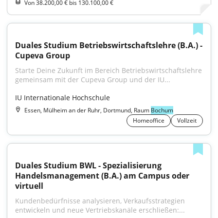
Von 38.200,00 € bis 130.100,00 €
Duales Studium Betriebswirtschaftslehre (B.A.) - 
Cupeva Group
Starte Deine Zukunft im Bereich Betriebswirtschaftslehre 
gemeinsam mit der Cupeva Group und der IU...
IU Internationale Hochschule
Essen, Mülheim an der Ruhr, Dortmund, Raum
Bochum
Homeoffice
Vollzeit
Duales Studium BWL - Spezialisierung 
Handelsmanagement (B.A.) am Campus oder 
virtuell
Kundenbedürfnisse analysieren, Verkaufsstrategien 
entwickeln und neue Vertriebskanäle erschließen:...