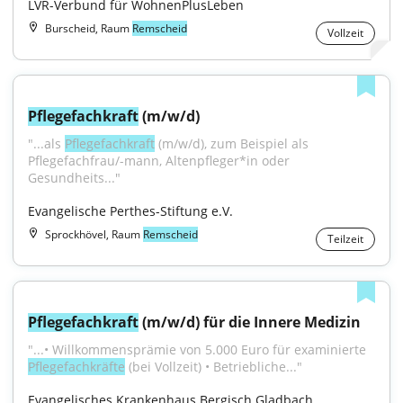
LVR-Verbund für WohnenPlusLeben
Burscheid, Raum
Remscheid
Vollzeit
Pflegefachkraft
 (m/w/d)
"...als 
Pflegefachkraft
 (m/w/d), zum Beispiel als 
Pflegefachfrau/-mann, Altenpfleger*in oder 
Gesundheits..."
Evangelische Perthes-Stiftung e.V.
Sprockhövel, Raum
Remscheid
Teilzeit
Pflegefachkraft
 (m/w/d) für die Innere Medizin
"...• Willkommensprämie von 5.000 Euro für examinierte 
Pflegefachkräfte
 (bei Vollzeit) • Betriebliche..."
Evangelisches Krankenhaus Bergisch Gladbach