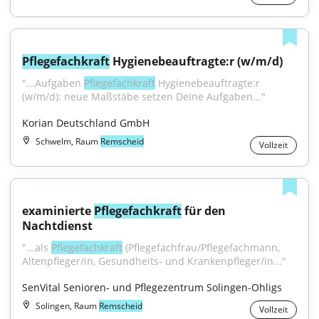
Pflegefachkraft
 Hygienebeauftragte:r (w/m/d)
"...Aufgaben 
Pflegefachkraft
 Hygienebeauftragte:r 
(w/m/d): neue Maßstäbe setzen Deine Aufgaben..."
Korian Deutschland GmbH
Schwelm, Raum
Remscheid
Vollzeit
examinierte 
Pflegefachkraft
 für den 
Nachtdienst
"...als 
Pflegefachkraft
 (Pflegefachfrau/Pflegefachmann, 
Altenpfleger/in, Gesundheits- und Krankenpfleger/in..."
SenVital Senioren- und Pflegezentrum Solingen-Ohligs
Solingen, Raum
Remscheid
Vollzeit