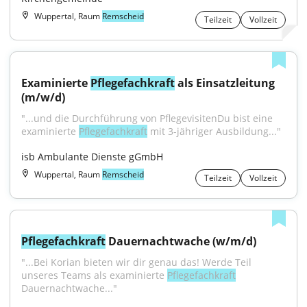
Wuppertal, Raum
Remscheid
Teilzeit
Vollzeit
Examinierte 
Pflegefachkraft
 als Einsatzleitung 
(m/w/d)
"...und die Durchführung von PflegevisitenDu bist eine 
examinierte 
Pflegefachkraft
 mit 3-jähriger Ausbildung..."
isb Ambulante Dienste gGmbH
Wuppertal, Raum
Remscheid
Teilzeit
Vollzeit
Pflegefachkraft
 Dauernachtwache (w/m/d)
"...Bei Korian bieten wir dir genau das! Werde Teil 
unseres Teams als examinierte 
Pflegefachkraft
Dauernachtwache..."