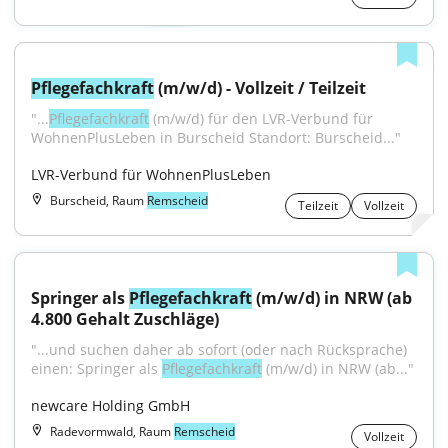
Pflegefachkraft
 (m/w/d) - Vollzeit / Teilzeit
"...
Pflegefachkraft
 (m/w/d) für den LVR-Verbund für 
WohnenPlusLeben in Burscheid Standort: Burscheid..."
LVR-Verbund für WohnenPlusLeben
Burscheid, Raum
Remscheid
Teilzeit
Vollzeit
Springer als 
Pflegefachkraft
 (m/w/d) in NRW (ab 
4.800 Gehalt Zuschläge)
"...und suchen daher ab sofort (oder nach Rücksprache) 
einen: Springer als 
Pflegefachkraft
 (m/w/d) in NRW (ab..."
newcare Holding GmbH
Radevormwald, Raum
Remscheid
Vollzeit