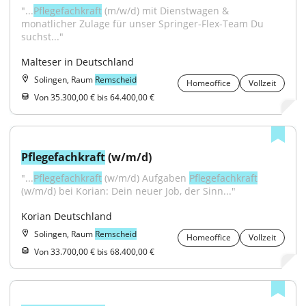
"...
Pflegefachkraft
 (m/w/d) mit Dienstwagen & 
monatlicher Zulage für unser Springer-Flex-Team Du 
suchst..."
Malteser in Deutschland
Solingen, Raum
Remscheid
Homeoffice
Vollzeit
Von 35.300,00 € bis 64.400,00 €
Pflegefachkraft
 (w/m/d)
"...
Pflegefachkraft
 (w/m/d) Aufgaben 
Pflegefachkraft
(w/m/d) bei Korian: Dein neuer Job, der Sinn..."
Korian Deutschland
Solingen, Raum
Remscheid
Homeoffice
Vollzeit
Von 33.700,00 € bis 68.400,00 €