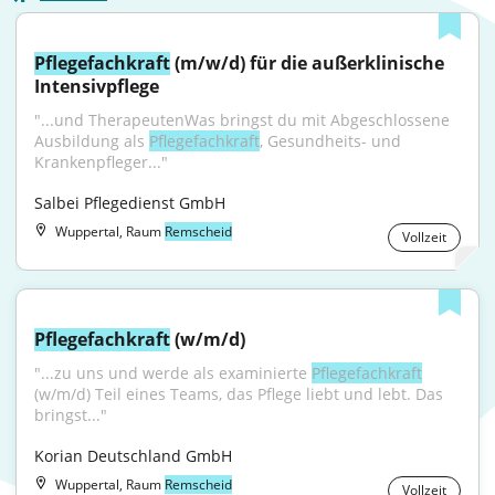
Pflegefachkraft
 (m/w/d) für die außerklinische 
Intensivpflege
"...und TherapeutenWas bringst du mit Abgeschlossene 
Ausbildung als 
Pflegefachkraft
, Gesundheits- und 
Krankenpfleger..."
Salbei Pflegedienst GmbH
Wuppertal, Raum
Remscheid
Vollzeit
Pflegefachkraft
 (w/m/d)
"...zu uns und werde als examinierte 
Pflegefachkraft
(w/m/d) Teil eines Teams, das Pflege liebt und lebt. Das 
bringst..."
Korian Deutschland GmbH
Wuppertal, Raum
Remscheid
Vollzeit