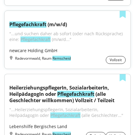
Pflegefachkraft
 (m/w/d)
"...und suchen daher ab sofort (oder nach Rücksprache) 
eine: 
Pflegefachkraft
 (m/w/d..."
newcare Holding GmbH
Radevormwald, Raum
Remscheid
Vollzeit
HeilerziehungspflegerIn, SozialarbeiterIn, 
HeilpädagogIn oder 
Pflegefachkraft
 (alle 
Geschlechter willkommen) Vollzeit / Teilzeit
"...HeilerziehungspflegerIn, SozialarbeiterIn, 
HeilpädagogIn oder 
Pflegefachkraft
 (alle Geschlechter..."
Lebenshilfe Bergisches Land
Radevormwald, Raum
Remscheid