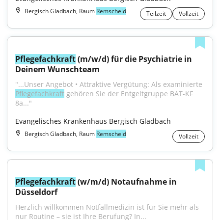
Bergisch Gladbach, Raum
Remscheid
Teilzeit
Vollzeit
Pflegefachkraft
 (m/w/d) für die Psychiatrie in 
Deinem Wunschteam
"...Unser Angebot • Attraktive Vergütung: Als examinierte 
Pflegefachkraft
 gehören Sie der Entgeltgruppe BAT-KF 
8a..."
Evangelisches Krankenhaus Bergisch Gladbach
Bergisch Gladbach, Raum
Remscheid
Vollzeit
Pflegefachkraft
 (w/m/d) Notaufnahme in 
Düsseldorf
Herzlich willkommen Notfallmedizin ist für Sie mehr als 
nur Routine – sie ist Ihre Berufung? In...