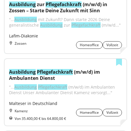
Ausbildung
 zur 
Pflegefachkraft
 (m/w/d) in 
Zossen – Starte Deine Zukunft mit Sinn
"...
Ausbildung
 mit Zukunft? Dann starte 2026 Deine 
generalistische 
Ausbildung
 zur 
Pflegefachkraft
 (m/w/d..."
Lafim-Diakonie
Zossen
Homeoffice
Vollzeit
Ausbildung
Pflegefachkraft
 (m/w/d) im 
Ambulanten Dienst
"...
Ausbildung
Pflegefachkraft
 (m/w/d) im Ambulanten 
Dienst Unser Ambulanter Dienst Kamenz versorgt..."
Malteser in Deutschland
Kamenz
Homeoffice
Vollzeit
Von 35.400,00 € bis 64.800,00 €