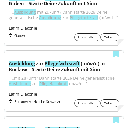
Guben – Starte Deine Zukunft mit Sinn
"...
Ausbildung
 mit Zukunft? Dann starte 2026 Deine 
generalistische 
Ausbildung
 zur 
Pflegefachkraft
 (m/w/d..."
Lafim-Diakonie
Guben
Homeoffice
Vollzeit
Ausbildung
 zur 
Pflegefachkraft
 (m/w/d) in 
Buckow – Starte Deine Zukunft mit Sinn
"...mit Zukunft? Dann starte 2026 Deine generalistische 
Ausbildung
 zur 
Pflegefachkraft
 (m/w/d..."
Lafim-Diakonie
Buckow (Märkische Schweiz)
Homeoffice
Vollzeit