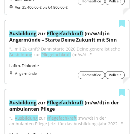
Homeoffice
Vollzeit
Von 35.400,00 € bis 64.800,00 €
Ausbildung
 zur 
Pflegefachkraft
 (m/w/d) in 
Angermünde – Starte Deine Zukunft mit Sinn
"...mit Zukunft? Dann starte 2026 Deine generalistische 
Ausbildung
 zur 
Pflegefachkraft
 (m/w/d..."
Lafim-Diakonie
Angermünde
Homeoffice
Vollzeit
Ausbildung
 zur 
Pflegefachkraft
 (m/w/d) in der 
ambulanten Pflege
"...
Ausbildung
 zur 
Pflegefachkraft
 (m/w/d) in der 
ambulanten Pflege Jetzt für das Ausbildungsjahr 2022..."