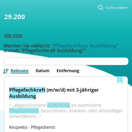
Suche ändern
29.200
Alle Filter
Meinten Sie vielleicht
"Pflegefachfrau Ausbildung"
anstatt "Pflegefachkraft Ausbildung?"
Relevanz
Datum
Entfernung
Pflegefachkraft
 (m/w/d) mit 3-jähriger 
Ausbildung
"...abgeschlossene 
Ausbildung
 als examinierte 
Pflegefachkraft
, Gesundheits-, Kranken- oder Altenpfleger 
(m/w/d)Besitz..."
Respekto - Pflegedienst