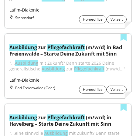
Lafim-Diakonie
Stahnsdorf
Homeoffice
Vollzeit
Ausbildung
 zur 
Pflegefachkraft
 (m/w/d) in Bad 
Freienwalde – Starte Deine Zukunft mit Sinn
"...
Ausbildung
 mit Zukunft? Dann starte 2026 Deine 
generalistische 
Ausbildung
 zur 
Pflegefachkraft
 (m/w/d..."
Lafim-Diakonie
Bad Freienwalde (Oder)
Homeoffice
Vollzeit
Ausbildung
 zur 
Pflegefachkraft
 (m/w/d) in 
Havelberg – Starte Deine Zukunft mit Sinn
"...eine sinnvolle 
Ausbildung
 mit Zukunft? Dann starte 