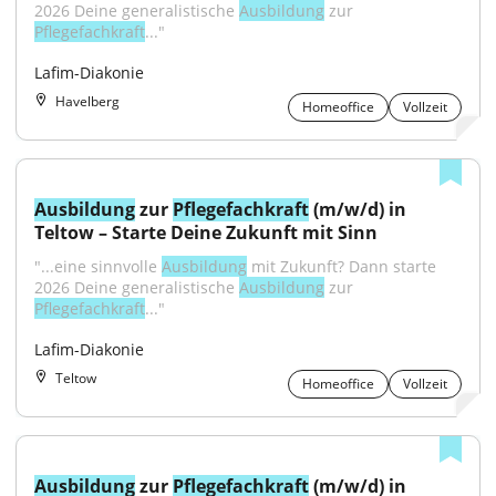
2026 Deine generalistische 
Ausbildung
 zur 
Pflegefachkraft
..."
Lafim-Diakonie
Havelberg
Homeoffice
Vollzeit
Ausbildung
 zur 
Pflegefachkraft
 (m/w/d) in 
Teltow – Starte Deine Zukunft mit Sinn
"...eine sinnvolle 
Ausbildung
 mit Zukunft? Dann starte 
2026 Deine generalistische 
Ausbildung
 zur 
Pflegefachkraft
..."
Lafim-Diakonie
Teltow
Homeoffice
Vollzeit
Ausbildung
 zur 
Pflegefachkraft
 (m/w/d) in 