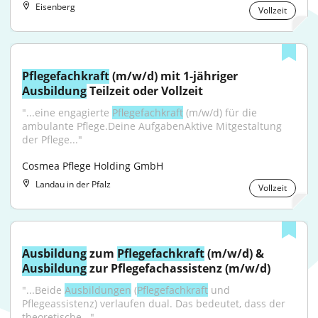
Eisenberg
Vollzeit
Pflegefachkraft
 (m/w/d) mit 1-jähriger 
Ausbildung
 Teilzeit oder Vollzeit
"...eine engagierte 
Pflegefachkraft
 (m/w/d) für die 
ambulante Pflege.Deine AufgabenAktive Mitgestaltung 
der Pflege..."
Cosmea Pflege Holding GmbH
Landau in der Pfalz
Vollzeit
Ausbildung
 zum 
Pflegefachkraft
 (m/w/d) & 
Ausbildung
 zur Pflegefachassistenz (m/w/d)
"...Beide 
Ausbildungen
 (
Pflegefachkraft
 und 
Pflegeassistenz) verlaufen dual. Das bedeutet, dass der 
theoretische..."