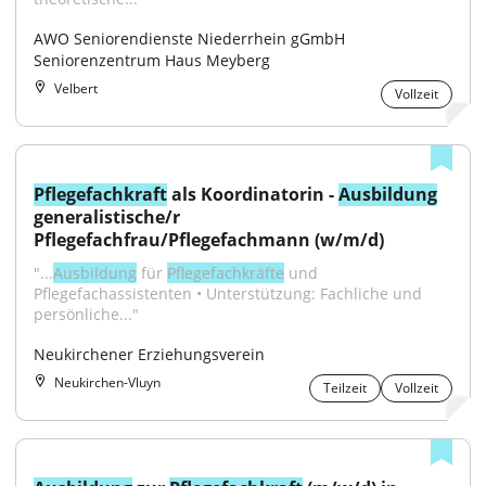
AWO Seniorendienste Niederrhein gGmbH 
Seniorenzentrum Haus Meyberg
Velbert
Vollzeit
Pflegefachkraft
 als Koordinatorin - 
Ausbildung
generalistische/r 
Pflegefachfrau/Pflegefachmann (w/m/d)
"...
Ausbildung
 für 
Pflegefachkräfte
 und 
Pflegefachassistenten • Unterstützung: Fachliche und 
persönliche..."
Neukirchener Erziehungsverein
Neukirchen-Vluyn
Teilzeit
Vollzeit