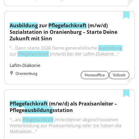
Ausbildung
 zur 
Pflegefachkraft
 (m/w/d) 
Sozialstation in Oranienburg – Starte Deine 
Zukunft mit Sinn
"...Dann starte 2026 Deine generalistische 
Ausbildung
zur 
Pflegefachkraft
 (m/w/d) bei der Lafim-Diakonie..."
Lafim-Diakonie
Oranienburg
Homeoffice
Vollzeit
Pflegefachkraft
 (m/w/d) als Praxisanleiter – 
Pflege
ausbildung
sstation
"...als 
Pflegefachkraft
 (m/w/d)einer abgeschlossenen 
Weiterbildung zur Praxisanleitung oder Sie haben die 
Motivation..."