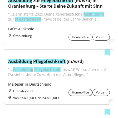
Ausbildung
 zur 
Pflegefachkraft
 (m/w/d) in 
Oranienburg – Starte Deine Zukunft mit Sinn
"...Dann starte 2025 Deine generalistische 
Ausbildung
zur 
Pflegefachkraft
 (m/w/d) bei der Lafim-Diakonie..."
Lafim-Diakonie
Oranienburg
Homeoffice
Vollzeit
Ausbildung
Pflegefachkraft
 (m/w/d)
"...
Ausbildung
Pflegefachkraft
 (m/w/d) Wir suchen dich! 
Du siehst deine Zukunft in der Altenpflege..."
Malteser in Deutschland
Drensteinfurt
Homeoffice
Vollzeit
Von 35.400,00 € bis 64.800,00 €