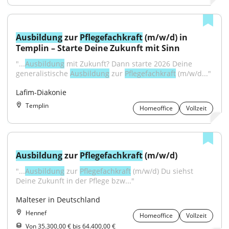
Ausbildung
 zur 
Pflegefachkraft
 (m/w/d) in 
Templin – Starte Deine Zukunft mit Sinn
"...
Ausbildung
 mit Zukunft? Dann starte 2026 Deine 
generalistische 
Ausbildung
 zur 
Pflegefachkraft
 (m/w/d..."
Lafim-Diakonie
Templin
Homeoffice
Vollzeit
Ausbildung
 zur 
Pflegefachkraft
 (m/w/d)
"...
Ausbildung
 zur 
Pflegefachkraft
 (m/w/d) Du siehst 
Deine Zukunft in der Pflege bzw..."
Malteser in Deutschland
Hennef
Homeoffice
Vollzeit
Von 35.300,00 € bis 64.400,00 €