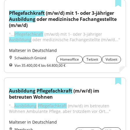
Pflegefachkraft
 (m/w/d) mit 1- oder 3-jähriger 
Ausbildung
 oder medizinische Fachangestellte 
(m/w/d)
"...
Pflegefachkraft
 (m/w/d) mit 1- oder 3-jähriger 
Ausbildung
 oder medizinische Fachangestellte (m/w/d..."
Malteser in Deutschland
Schwäbisch Gmünd
Homeoffice
Teilzeit
Vollzeit
Von 35.400,00 € bis 64.800,00 €
Ausbildung
Pflegefachkraft
 (m/w/d) im 
betreuten Wohnen
"...
Ausbildung
Pflegefachkraft
 (m/w/d) im betreuten 
Wohnen Ambulante Pflege, aber trotzdem vor Ort..."
Malteser in Deutschland
Meerbusch