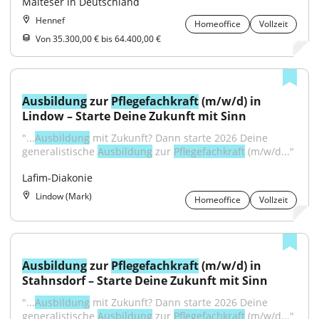
Malteser in Deutschland
Hennef
Homeoffice
Vollzeit
Von 35.300,00 € bis 64.400,00 €
Ausbildung
 zur 
Pflegefachkraft
 (m/w/d) in 
Lindow – Starte Deine Zukunft mit Sinn
"...
Ausbildung
 mit Zukunft? Dann starte 2026 Deine 
generalistische 
Ausbildung
 zur 
Pflegefachkraft
 (m/w/d..."
Lafim-Diakonie
Lindow (Mark)
Homeoffice
Vollzeit
Ausbildung
 zur 
Pflegefachkraft
 (m/w/d) in 
Stahnsdorf – Starte Deine Zukunft mit Sinn
"...
Ausbildung
 mit Zukunft? Dann starte 2026 Deine 
generalistische 
Ausbildung
 zur 
Pflegefachkraft
 (m/w/d..."