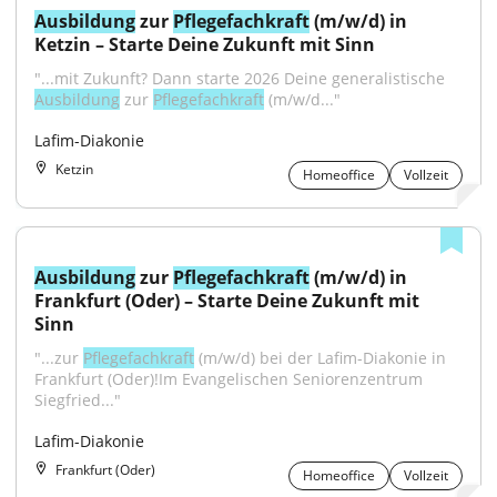
Ausbildung
 zur 
Pflegefachkraft
 (m/w/d) in 
Ketzin – Starte Deine Zukunft mit Sinn
"...mit Zukunft? Dann starte 2026 Deine generalistische 
Ausbildung
 zur 
Pflegefachkraft
 (m/w/d..."
Lafim-Diakonie
Ketzin
Homeoffice
Vollzeit
Ausbildung
 zur 
Pflegefachkraft
 (m/w/d) in 
Frankfurt (Oder) – Starte Deine Zukunft mit 
Sinn
"...zur 
Pflegefachkraft
 (m/w/d) bei der Lafim-Diakonie in 
Frankfurt (Oder)!Im Evangelischen Seniorenzentrum 
Siegfried..."
Lafim-Diakonie
Frankfurt (Oder)
Homeoffice
Vollzeit