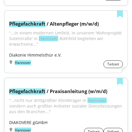
Pflegefachkraft
 / Altenpfleger (m/w/d)
"...in einem modernen Umfeld. In unserem 'Wohnprojekt 
Sutelstraße' in 
Hannover
-Bothfeld begleiten wir 
erwachsene..."
Diakonie Himmelsthür e.V.
Hannover
Teilzeit
Pflegefachkraft
 / Praxisanleitung (w/m/d)
"...nicht nur drittgrößter Klinikträger in 
Hannover
, 
sondern auch größter Anbieter sozialer Dienstleistungen 
aus den Branchen..."
DIAKOVERE gGmbH
Hannover
Teilzeit
Vollzeit