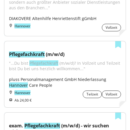
sondern auch größter Anbieter sozialer Dienstleistungen 
aus den Branchen..."
DIAKOVERE Altenhilfe Henriettenstift gGmbH
Hannover
Vollzeit
Pflegefachkraft
 (m/w/d)
"...Du bist 
Pflegefachkraft
 (m/w/d)? In Vollzeit und Teilzeit 
bist Du bei uns herzlich willkommen..."
pluss Personalmanagement GmbH Niederlassung 
Hannover
 Care People
Hannover
Teilzeit
Vollzeit
Ab 24,00 €
exam. 
Pflegefachkraft
 (m/w/d) - wir suchen 