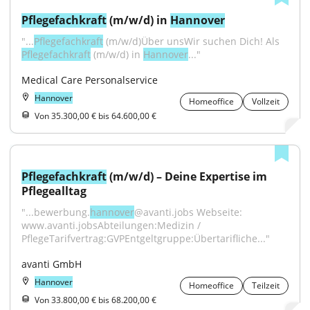
Pflegefachkraft
 (m/w/d) in 
Hannover
"...
Pflegefachkraft
 (m/w/d)Über unsWir suchen Dich! Als 
Pflegefachkraft
 (m/w/d) in 
Hannover
..."
Medical Care Personalservice
Hannover
Homeoffice
Vollzeit
Von 35.300,00 € bis 64.600,00 €
Pflegefachkraft
 (m/w/d) – Deine Expertise im 
Pflegealltag
"...bewerbung.
hannover
@avanti.jobs Webseite: 
www.avanti.jobsAbteilungen:Medizin / 
PflegeTarifvertrag:GVPEntgeltgruppe:Übertarifliche..."
avanti GmbH
Hannover
Homeoffice
Teilzeit
Von 33.800,00 € bis 68.200,00 €