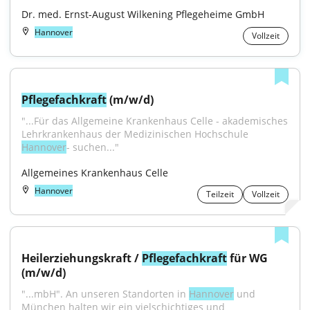
Dr. med. Ernst-August Wilkening Pflegeheime GmbH
Hannover
Vollzeit
Pflegefachkraft
 (m/w/d)
"...Für das Allgemeine Krankenhaus Celle - akademisches 
Lehrkrankenhaus der Medizinischen Hochschule 
Hannover
- suchen..."
Allgemeines Krankenhaus Celle
Hannover
Teilzeit
Vollzeit
Heilerziehungskraft / 
Pflegefachkraft
 für WG 
(m/w/d)
"...mbH". An unseren Standorten in 
Hannover
 und 
München halten wir ein vielschichtiges und 