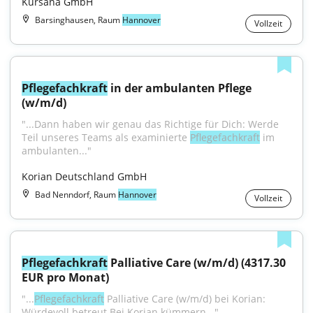
Kursana GmbH
Barsinghausen, Raum
Hannover
Vollzeit
Pflegefachkraft
 in der ambulanten Pflege 
(w/m/d)
"...Dann haben wir genau das Richtige für Dich: Werde 
Teil unseres Teams als examinierte 
Pflegefachkraft
 im 
ambulanten..."
Korian Deutschland GmbH
Bad Nenndorf, Raum
Hannover
Vollzeit
Pflegefachkraft
 Palliative Care (w/m/d) (4317.30 
EUR pro Monat)
"...
Pflegefachkraft
 Palliative Care (w/m/d) bei Korian: 
Würdevoll betreut Bei Korian kümmern..."