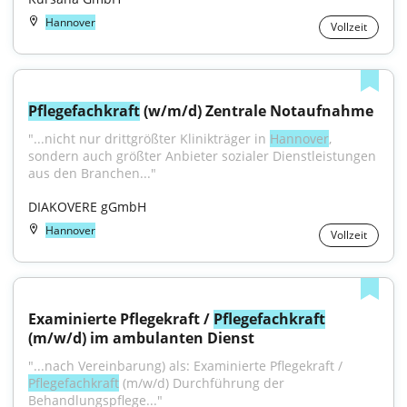
Hannover
Vollzeit
Pflegefachkraft
 (w/m/d) Zentrale Notaufnahme
"...nicht nur drittgrößter Klinikträger in 
Hannover
, 
sondern auch größter Anbieter sozialer Dienstleistungen 
aus den Branchen..."
DIAKOVERE gGmbH
Hannover
Vollzeit
Examinierte Pflegekraft / 
Pflegefachkraft
(m/w/d) im ambulanten Dienst
"...nach Vereinbarung) als: Examinierte Pflegekraft / 
Pflegefachkraft
 (m/w/d) Durchführung der 
Behandlungspflege..."