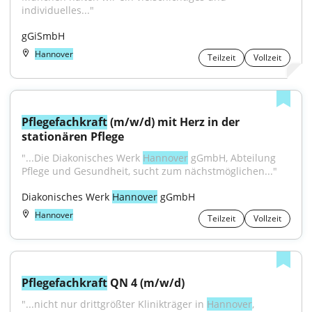
individuelles..."
gGiSmbH
Hannover
Teilzeit
Vollzeit
Pflegefachkraft
 (m/w/d) mit Herz in der 
stationären Pflege
"...Die Diakonisches Werk 
Hannover
 gGmbH, Abteilung 
Pflege und Gesundheit, sucht zum nächstmöglichen..."
Diakonisches Werk 
Hannover
 gGmbH
Hannover
Teilzeit
Vollzeit
Pflegefachkraft
 QN 4 (m/w/d)
"...nicht nur drittgrößter Klinikträger in 
Hannover
, 