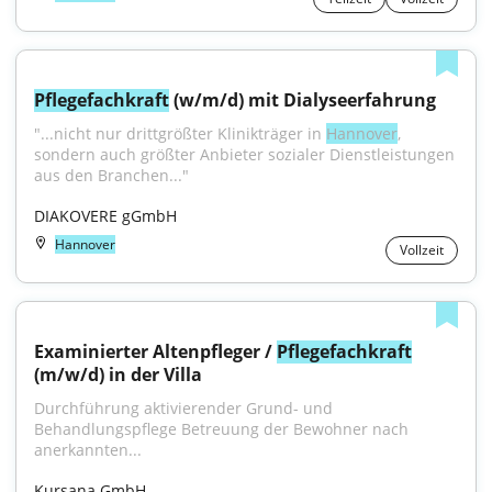
Pflegefachkraft
 (w/m/d) mit Dialyseerfahrung
"...nicht nur drittgrößter Klinikträger in 
Hannover
, 
sondern auch größter Anbieter sozialer Dienstleistungen 
aus den Branchen..."
DIAKOVERE gGmbH
Hannover
Vollzeit
Examinierter Altenpfleger / 
Pflegefachkraft
(m/w/d) in der Villa
Durchführung aktivierender Grund- und 
Behandlungspflege Betreuung der Bewohner nach 
anerkannten...
Kursana GmbH