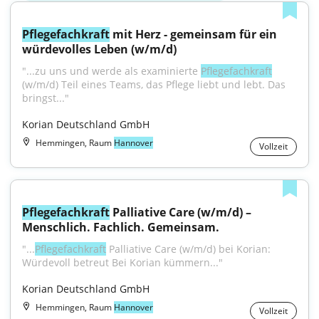
Pflegefachkraft
 mit Herz - gemeinsam für ein 
würdevolles Leben (w/m/d)
"...zu uns und werde als examinierte 
Pflegefachkraft
(w/m/d) Teil eines Teams, das Pflege liebt und lebt. Das 
bringst..."
Korian Deutschland GmbH
Hemmingen, Raum
Hannover
Vollzeit
Pflegefachkraft
 Palliative Care (w/m/d) – 
Menschlich. Fachlich. Gemeinsam.
"...
Pflegefachkraft
 Palliative Care (w/m/d) bei Korian: 
Würdevoll betreut Bei Korian kümmern..."
Korian Deutschland GmbH
Hemmingen, Raum
Hannover
Vollzeit