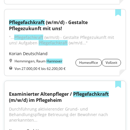
Pflegefachkraft
 (w/m/d) - Gestalte 
Pflegezukunft mit uns!
"...
Pflegefachkraft
 (w/m/d) - Gestalte Pflegezukunft mit 
uns! Aufgaben 
Pflegefachkraft
 (w/m/d..."
Korian Deutschland
Hemmingen, Raum
Hannover
Homeoffice
Vollzeit
Von 27.000,00 € bis 62.200,00 €
Examinierter Altenpfleger / 
Pflegefachkraft
(m/w/d) im Pflegeheim
Durchführung aktivierender Grund- und 
Behandlungspflege Betreuung der Bewohner nach 
anerkannten...