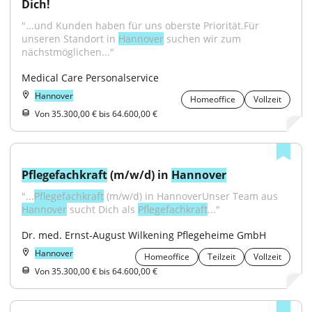
Dich!
"...und Kunden haben für uns oberste Priorität.Für 
unseren Standort in 
Hannover
 suchen wir zum 
nächstmöglichen..."
Medical Care Personalservice
Hannover
Homeoffice
Vollzeit
Von 35.300,00 € bis 64.600,00 €
Pflegefachkraft
 (m/w/d) in 
Hannover
"...
Pflegefachkraft
 (m/w/d) in HannoverUnser Team aus 
Hannover
 sucht Dich als 
Pflegefachkraft
..."
Dr. med. Ernst-August Wilkening Pflegeheime GmbH
Hannover
Homeoffice
Teilzeit
Vollzeit
Von 35.300,00 € bis 64.600,00 €