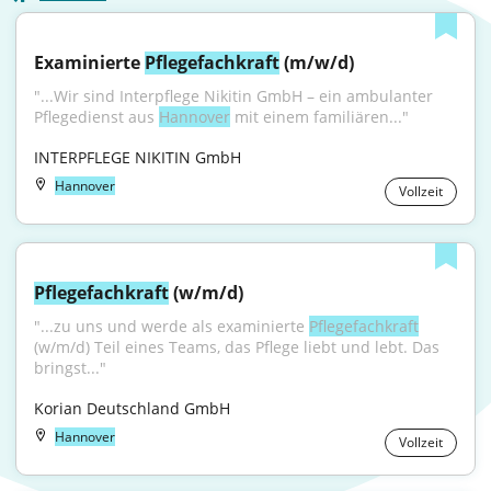
Examinierte 
Pflegefachkraft
 (m/w/d)
"...Wir sind Interpflege Nikitin GmbH – ein ambulanter 
Pflegedienst aus 
Hannover
 mit einem familiären..."
INTERPFLEGE NIKITIN GmbH
Hannover
Vollzeit
Pflegefachkraft
 (w/m/d)
"...zu uns und werde als examinierte 
Pflegefachkraft
(w/m/d) Teil eines Teams, das Pflege liebt und lebt. Das 
bringst..."
Korian Deutschland GmbH
Hannover
Vollzeit