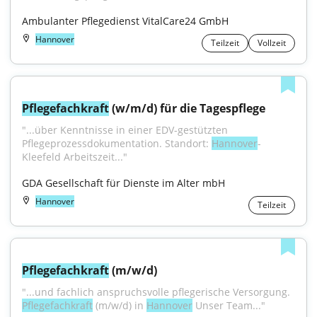
Ambulanter Pflegedienst VitalCare24 GmbH
Hannover
Teilzeit
Vollzeit
Pflegefachkraft
 (w/m/d) für die Tagespflege
"...über Kenntnisse in einer EDV-gestützten 
Pflegeprozessdokumentation. Standort: 
Hannover
-
Kleefeld Arbeitszeit..."
GDA Gesellschaft für Dienste im Alter mbH
Hannover
Teilzeit
Pflegefachkraft
 (m/w/d)
"...und fachlich anspruchsvolle pflegerische Versorgung. 
Pflegefachkraft
 (m/w/d) in 
Hannover
 Unser Team..."