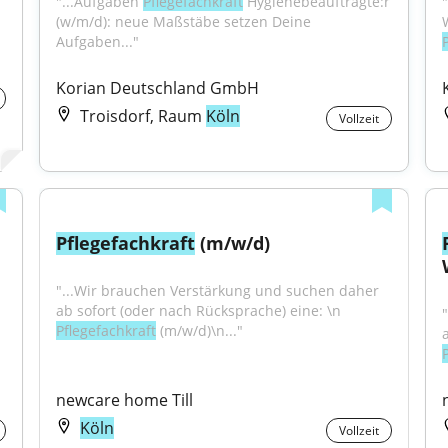
"...Aufgaben 
Pflegefachkraft
 Hygienebeauftragte:r 
(w/m/d): neue Maßstäbe setzen Deine 
Aufgaben..."
Korian Deutschland GmbH
Troisdorf, Raum
Köln
Vollzeit
Pflegefachkraft
 (m/w/d)
"...Wir brauchen Verstärkung und suchen daher 
ab sofort (oder nach Rücksprache) eine: \n 
Pflegefachkraft
 (m/w/d)\n..."
newcare home Till
Köln
Vollzeit