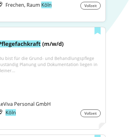
Frechen, Raum
Köln
Vollzeit
Pflegefachkraft
 (m/w/d)
Du bist für die Grund- und Behandlungspflege 
zuständig Planung und Dokumentation liegen in 
einer...
LeViva Personal GmbH
Köln
Vollzeit