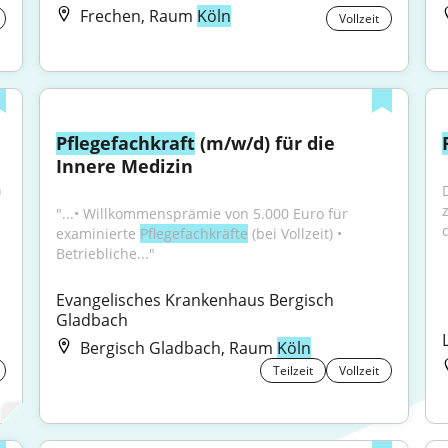
Frechen, Raum
Köln
Vollzeit
Pflegefachkraft
 (m/w/d) für die 
Innere Medizin
 
"...• Willkommensprämie von 5.000 Euro für 
d
examinierte 
Pflegefachkräfte
 (bei Vollzeit) • 
Betriebliche..."
Evangelisches Krankenhaus Bergisch 
Gladbach
Bergisch Gladbach, Raum
Köln
Teilzeit
Vollzeit