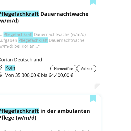
Pflegefachkraft
 Dauernachtwache 
(w/m/d)
...
Pflegefachkraft
 Dauernachtwache (w/m/d) 
Aufgaben 
Pflegefachkraft
 Dauernachtwache 
(w/m/d) bei Korian..."
Korian Deutschland
Köln
Homeoffice
Vollzeit
Von 35.300,00 € bis 64.400,00 €
Pflegefachkraft
 in der ambulanten 
Pflege (w/m/d)