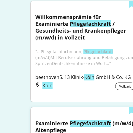
Willkommensprämie für 
Examinierte 
Pflegefachkraft
 / 
Gesundheits- und Krankenpfleger 
(m/w/d) in Vollzeit
"...Pflegefachfachmann, 
Pflegefachkraft
(m/w/d)Mit Berufserfahrung und Befähigung zum
SpritzenDeutschkenntnisse in Wort..."
beethoven5. 13 Klinik-
Köln
 GmbH & Co. KG
Köln
Vollzeit
Examinierte 
Pflegefachkraft
 (m/w/d)
Altenpflege