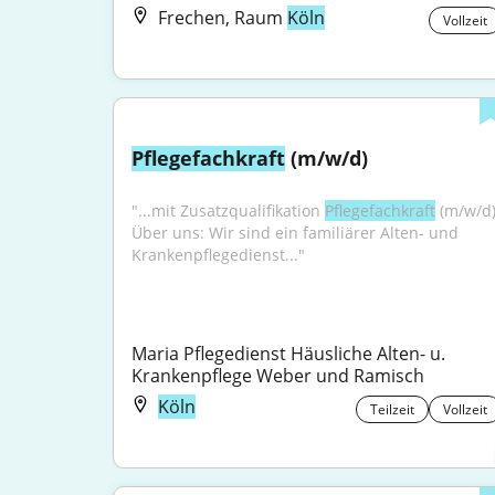
Frechen, Raum
Köln
Vollzeit
Pflegefachkraft
 (m/w/d)
"...mit Zusatzqualifikation 
Pflegefachkraft
 (m/w/d)
Über uns: Wir sind ein familiärer Alten- und 
Krankenpflegedienst..."
Maria Pflegedienst Häusliche Alten- u. 
Krankenpflege Weber und Ramisch
Köln
Teilzeit
Vollzeit