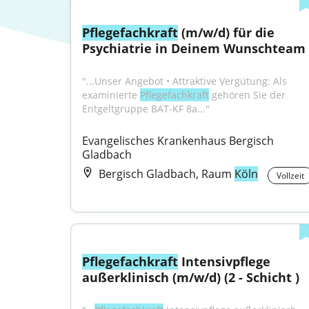
Pflegefachkraft
 (m/w/d) für die 
Psychiatrie in Deinem Wunschteam
"...Unser Angebot • Attraktive Vergütung: Als 
examinierte 
Pflegefachkraft
 gehören Sie der 
Entgeltgruppe BAT-KF 8a..."
Evangelisches Krankenhaus Bergisch 
Gladbach
Bergisch Gladbach, Raum
Köln
Vollzeit
Pflegefachkraft
 Intensivpflege 
außerklinisch (m/w/d) (2 - Schicht )