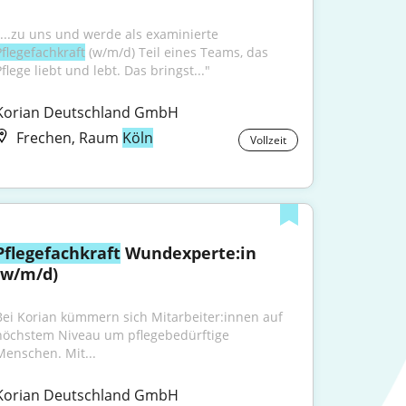
"...zu uns und werde als examinierte 
Pflegefachkraft
 (w/m/d) Teil eines Teams, das 
flege liebt und lebt. Das bringst..."
Korian Deutschland GmbH
Frechen, Raum
Köln
Vollzeit
Pflegefachkraft
 Wundexperte:in 
(w/m/d)
Bei Korian kümmern sich Mitarbeiter:innen auf 
höchstem Niveau um pflegebedürftige 
Menschen. Mit...
Korian Deutschland GmbH