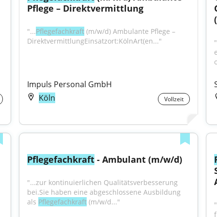
Pflege – Direktvermittlung
"...
Pflegefachkraft
 (m/w/d) Ambulante Pflege – 
DirektvermittlungEinsatzort:KölnArt(en..."
Impuls Personal GmbH
Köln
Vollzeit
Pflegefachkraft
 - Ambulant (m/w/d)
"...zur kontinuierlichen Qualitätsverbesserung 
bei.Sie haben eine abgeschlossene Ausbildung 
als 
Pflegefachkraft
 (m/w/d..."
"