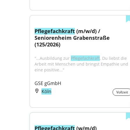
Pflegefachkraft
 (m/w/d) / 
Seniorenheim Grabenstraße 
(125/2026)
"...Ausbildung zur 
Pflegefachkraft
. Du liebst die 
Arbeit mit Menschen und bringst Empathie und 
eine positive..."
GSE gGmbH
Köln
Vollzeit
Pflegefachkraft
 (w/m/d)