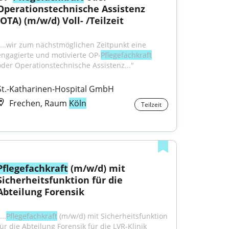
Operationstechnische Assistenz 
(OTA) (m/w/d) Voll- /Teilzeit
"...wir zum nächstmöglichen Zeitpunkt eine 
engagierte und motivierte OP-
Pflegefachkraft
oder Operationstechnische Assistenz..."
St.-Katharinen-Hospital GmbH
Frechen, Raum
Köln
Teilzeit
Pflegefachkraft
 (m/w/d) mit 
Sicherheitsfunktion für die 
Abteilung Forensik
...
Pflegefachkraft
 (m/w/d) mit Sicherheitsfunktion 
für die Abteilung Forensik für die LVR-Klinik 