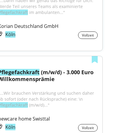
"...Dann haben wir genau das Richtige für Dich: 
Werde Teil unseres Teams als examinierte 
Pflegefachkraft
 im ambulanten..."
Korian Deutschland GmbH
Köln
Vollzeit
Pflegefachkraft
 (m/w/d) - 3.000 Euro 
Willkommensprämie
"...Wir brauchen Verstärkung und suchen daher 
ab sofort (oder nach Rücksprache) eine: \n 
Pflegefachkraft
 (m/w/d)..."
newcare home Swisttal
Köln
Vollzeit