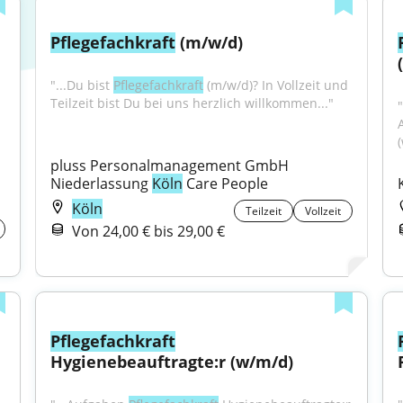
Pflegefachkraft
 (m/w/d)
"...Du bist 
Pflegefachkraft
 (m/w/d)? In Vollzeit und 
Teilzeit bist Du bei uns herzlich willkommen..."
"
pluss Personalmanagement GmbH 
Niederlassung 
Köln
 Care People
Köln
Teilzeit
Vollzeit
Von 24,00 € bis 29,00 €
Pflegefachkraft
Hygienebeauftragte:r (w/m/d)