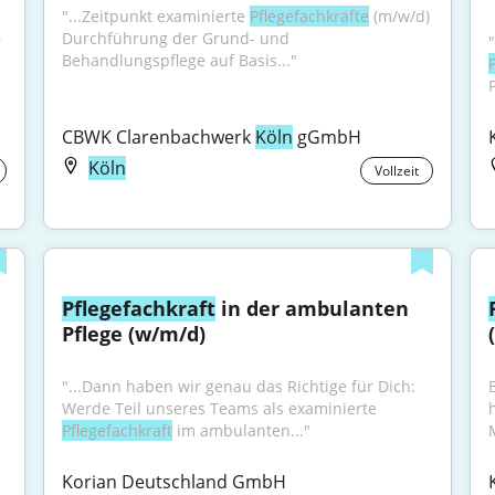
"...Zeitpunkt examinierte 
Pflegefachkräfte
 (m/w/d) 
Durchführung der Grund- und 
 
Behandlungspflege auf Basis..."
P
CBWK Clarenbachwerk 
Köln
 gGmbH
Köln
Vollzeit
Pflegefachkraft
 in der ambulanten 
Pflege (w/m/d)
"...Dann haben wir genau das Richtige für Dich: 
Werde Teil unseres Teams als examinierte 
Pflegefachkraft
 im ambulanten..."
Korian Deutschland GmbH