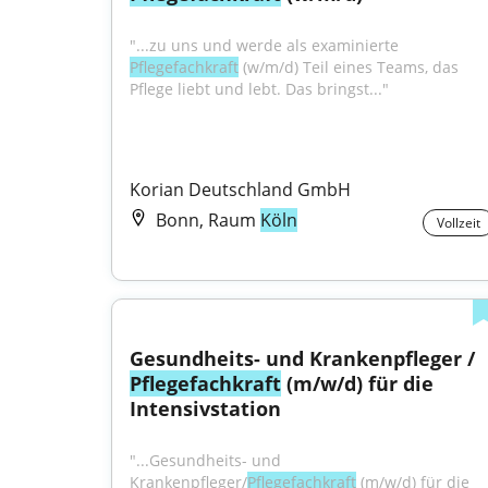
"...zu uns und werde als examinierte 
Pflegefachkraft
 (w/m/d) Teil eines Teams, das 
Pflege liebt und lebt. Das bringst..."
Korian Deutschland GmbH
Bonn, Raum
Köln
Vollzeit
Gesundheits- und Krankenpfleger / 
Pflegefachkraft
 (m/w/d) für die 
Intensivstation
"...Gesundheits- und 
Krankenpfleger/
Pflegefachkraft
 (m/w/d) für die 