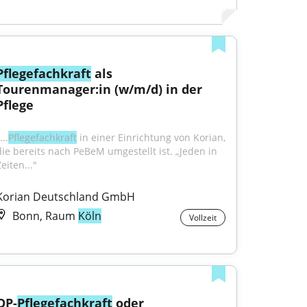
Pflegefachkraft
 als 
Tourenmanager:in (w/m/d) in der 
Pflege
...
Pflegefachkraft
 in einer Einrichtung von Korian, 
die bereits nach PeBeM umgestellt ist. „Jeden in 
eiten..."
Korian Deutschland GmbH
Bonn, Raum
Köln
Vollzeit
OP-
Pflegefachkraft
 oder 