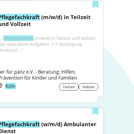
Pflegefachkraft
 (m/w/d) in Teilzeit 
und Vollzeit
...
Pflegefachkraft
 (m/w/d) in Teilzeit und Vollzeit 
Das sind Deine Aufgaben: 1:1 Versorgung 
chronisch..."
wir für pänz e.V. - Beratung; Hilfen; 
Prävention für Kinder und Familien
Köln
Teilzeit
Vollzeit
Pflegefachkraft
 (w/m/d) Ambulanter 
Dienst