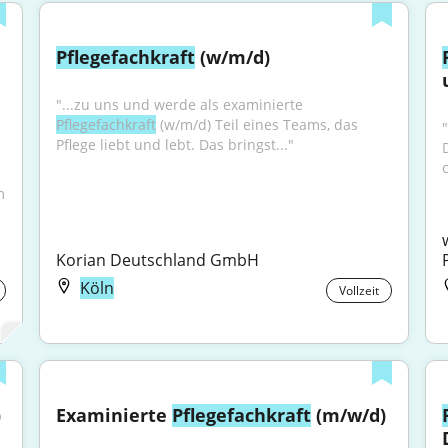
Pflegefachkraft
 (w/m/d)
"...zu uns und werde als examinierte 
Pflegefachkraft
 (w/m/d) Teil eines Teams, das 
"
Pflege liebt und lebt. Das bringst..."
 
Korian Deutschland GmbH
Köln
Vollzeit
 
Examinierte 
Pflegefachkraft
 (m/w/d)