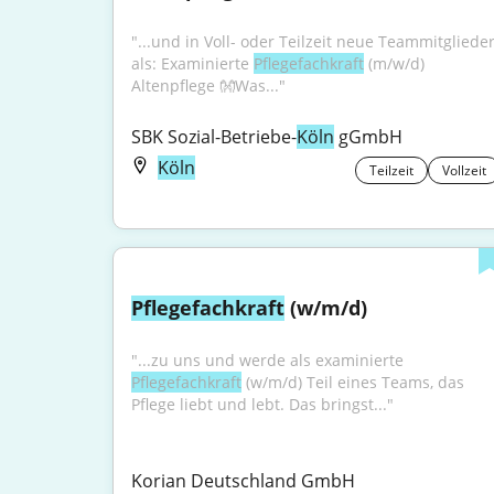
"...und in Voll- oder Teilzeit neue Teammitglieder
als: Examinierte 
Pflegefachkraft
 (m/w/d) 
Altenpflege 👐Was..."
SBK Sozial-Betriebe-
Köln
 gGmbH
Köln
Teilzeit
Vollzeit
Pflegefachkraft
 (w/m/d)
"...zu uns und werde als examinierte 
Pflegefachkraft
 (w/m/d) Teil eines Teams, das 
Pflege liebt und lebt. Das bringst..."
Korian Deutschland GmbH