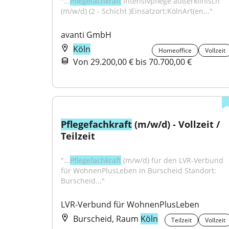
"...
Pflegefachkraft
 Intensivpflege außerklinisch 
(m/w/d) (2 - Schicht )Einsatzort:KölnArt(en..."
avanti GmbH
Köln
Homeoffice
Vollzeit
Von 29.200,00 € bis 70.700,00 €
Pflegefachkraft
 (m/w/d) - Vollzeit / 
Teilzeit
"...
Pflegefachkraft
 (m/w/d) für den LVR-Verbund 
für WohnenPlusLeben in Burscheid Standort: 
Burscheid..."
LVR-Verbund für WohnenPlusLeben
Burscheid, Raum
Köln
Teilzeit
Vollzeit