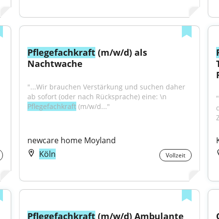
Pflegefachkraft
 (m/w/d) als 
Nachtwache
"...Wir brauchen Verstärkung und suchen daher 
ab sofort (oder nach Rücksprache) eine: \n 
"
Pflegefachkraft
 (m/w/d..."
Z
newcare home Moyland
Köln
Vollzeit
Pflegefachkraft
 (m/w/d) Ambulante 