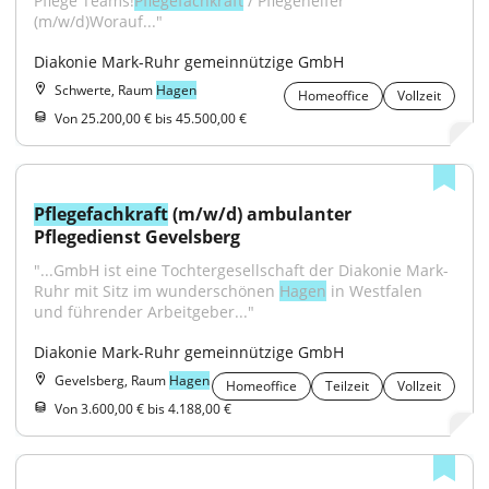
Pflege Teams!
Pflegefachkraft
 / Pflegehelfer 
(m/w/d)Worauf..."
Diakonie Mark-Ruhr gemeinnützige GmbH
Schwerte, Raum
Hagen
Homeoffice
Vollzeit
Von 25.200,00 € bis 45.500,00 €
Pflegefachkraft
 (m/w/d) ambulanter 
Pflegedienst Gevelsberg
"...GmbH ist eine Tochtergesellschaft der Diakonie Mark- 
Ruhr mit Sitz im wunderschönen 
Hagen
 in Westfalen 
und führender Arbeitgeber..."
Diakonie Mark-Ruhr gemeinnützige GmbH
Gevelsberg, Raum
Hagen
Homeoffice
Teilzeit
Vollzeit
Von 3.600,00 € bis 4.188,00 €