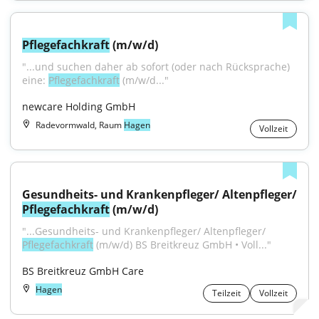
Pflegefachkraft
 (m/w/d)
"...und suchen daher ab sofort (oder nach Rücksprache) 
eine: 
Pflegefachkraft
 (m/w/d..."
newcare Holding GmbH
Radevormwald, Raum
Hagen
Vollzeit
Pflegefachkraft
 (m/w/d)
"...Gesundheits- und Krankenpfleger/ Altenpfleger/ 
Pflegefachkraft
 (m/w/d) BS Breitkreuz GmbH • Voll..."
BS Breitkreuz GmbH Care
Hagen
Teilzeit
Vollzeit