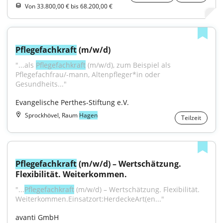
Von 33.800,00 € bis 68.200,00 €
Pflegefachkraft
 (m/w/d)
"...als 
Pflegefachkraft
 (m/w/d), zum Beispiel als 
Pflegefachfrau/-mann, Altenpfleger*in oder 
Gesundheits..."
Evangelische Perthes-Stiftung e.V.
Sprockhövel, Raum
Hagen
Teilzeit
Pflegefachkraft
 (m/w/d) – Wertschätzung. 
Flexibilität. Weiterkommen.
"...
Pflegefachkraft
 (m/w/d) – Wertschätzung. Flexibilität. 
Weiterkommen.Einsatzort:HerdeckeArt(en..."
avanti GmbH