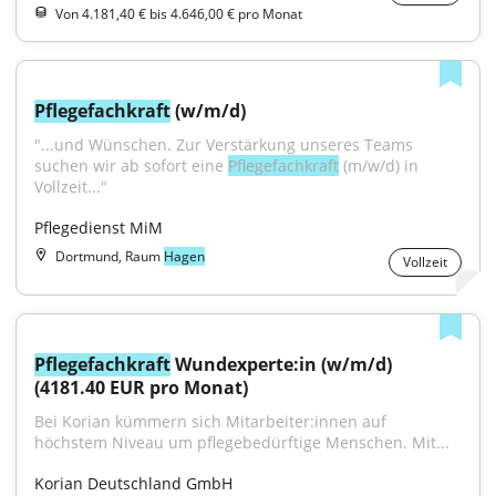
Von 4.181,40 € bis 4.646,00 € pro Monat
Pflegefachkraft
 (w/m/d)
"...und Wünschen. Zur Verstärkung unseres Teams 
suchen wir ab sofort eine 
Pflegefachkraft
 (m/w/d) in 
Vollzeit..."
Pflegedienst MiM
Dortmund, Raum
Hagen
Vollzeit
Pflegefachkraft
 Wundexperte:in (w/m/d) 
(4181.40 EUR pro Monat)
Bei Korian kümmern sich Mitarbeiter:innen auf 
höchstem Niveau um pflegebedürftige Menschen. Mit...
Korian Deutschland GmbH