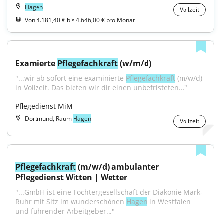
Hagen
Vollzeit
Von 4.181,40 € bis 4.646,00 € pro Monat
Examierte 
Pflegefachkraft
 (w/m/d)
"...wir ab sofort eine examinierte 
Pflegefachkraft
 (m/w/d) 
in Vollzeit. Das bieten wir dir einen unbefristeten..."
Pflegedienst MiM
Dortmund, Raum
Hagen
Vollzeit
Pflegefachkraft
 (m/w/d) ambulanter 
Pflegedienst Witten | Wetter
"...GmbH ist eine Tochtergesellschaft der Diakonie Mark- 
Ruhr mit Sitz im wunderschönen 
Hagen
 in Westfalen 
und führender Arbeitgeber..."