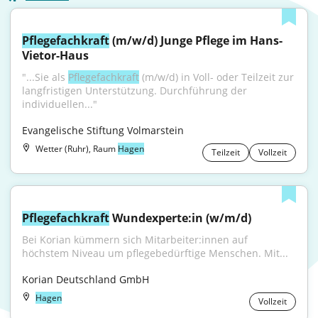
Pflegefachkraft
 (m/w/d) Junge Pflege im Hans-
Vietor-Haus
"...Sie als 
Pflegefachkraft
 (m/w/d) in Voll- oder Teilzeit zur 
langfristigen Unterstützung. Durchführung der 
individuellen..."
Evangelische Stiftung Volmarstein
Wetter (Ruhr), Raum
Hagen
Teilzeit
Vollzeit
Pflegefachkraft
 Wundexperte:in (w/m/d)
Bei Korian kümmern sich Mitarbeiter:innen auf 
höchstem Niveau um pflegebedürftige Menschen. Mit...
Korian Deutschland GmbH
Hagen
Vollzeit