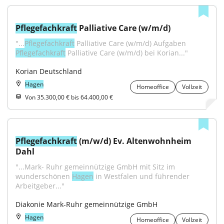
Pflegefachkraft
 Palliative Care (w/m/d)
"...
Pflegefachkraft
 Palliative Care (w/m/d) Aufgaben 
Pflegefachkraft
 Palliative Care (w/m/d) bei Korian..."
Korian Deutschland
Hagen
Homeoffice
Vollzeit
Von 35.300,00 € bis 64.400,00 €
Pflegefachkraft
 (m/w/d) Ev. Altenwohnheim 
Dahl
"...Mark- Ruhr gemeinnützige GmbH mit Sitz im 
wunderschönen 
Hagen
 in Westfalen und führender 
Arbeitgeber..."
Diakonie Mark-Ruhr gemeinnützige GmbH
Hagen
Homeoffice
Vollzeit