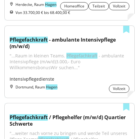
Herdecke, Raum
Hagen
Homeoffice
Teilzeit
Vollzeit
Von 33.700,00 € bis 68.400,00 €
Pflegefachkraft
 - ambulante Intensivpflege 
(m/w/d)
"...Raum in kleinen Teams. 
Pflegefachkraft
 - ambulante 
Intensivpflege (m/w/d)3.000,- Euro 
WillkommensbonusWir suchen..."
Intensivpflegedienste
Dortmund, Raum
Hagen
Vollzeit
Pflegefachkraft
 / Pflegehelfer (m/w/d) Quartier 
Schwerte
"...weiter nach vorne zu bringen und werde Teil unseres 