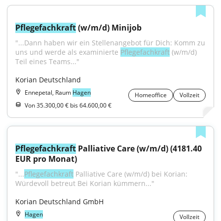
Pflegefachkraft
 (w/m/d) Minijob
"...Dann haben wir ein Stellenangebot für Dich: Komm zu 
uns und werde als examinierte 
Pflegefachkraft
 (w/m/d) 
Teil eines Teams..."
Korian Deutschland
Ennepetal, Raum
Hagen
Homeoffice
Vollzeit
Von 35.300,00 € bis 64.600,00 €
Pflegefachkraft
 Palliative Care (w/m/d) (4181.40 
EUR pro Monat)
"...
Pflegefachkraft
 Palliative Care (w/m/d) bei Korian: 
Würdevoll betreut Bei Korian kümmern..."
Korian Deutschland GmbH
Hagen
Vollzeit