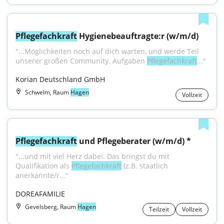
Pflegefachkraft
 Hygienebeauftragte:r (w/m/d)
"...Möglichkeiten noch auf dich warten, und werde Teil 
unserer großen Community. Aufgaben 
Pflegefachkraft
..."
Korian Deutschland GmbH
Schwelm, Raum
Hagen
Vollzeit
Pflegefachkraft
 und Pflegeberater (w/m/d) *
"...und mit viel Herz dabei. Das bringst du mit 
Qualifikation als 
Pflegefachkraft
 (z.B. staatlich 
anerkannte/r..."
DOREAFAMILIE
Gevelsberg, Raum
Hagen
Teilzeit
Vollzeit