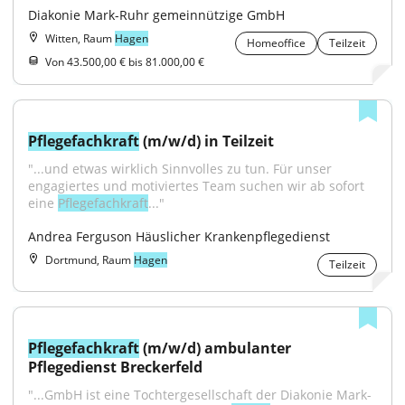
Diakonie Mark-Ruhr gemeinnützige GmbH
Witten, Raum
Hagen
Homeoffice
Teilzeit
Von 43.500,00 € bis 81.000,00 €
Pflegefachkraft
 (m/w/d) in Teilzeit
"...und etwas wirklich Sinnvolles zu tun. Für unser 
engagiertes und motiviertes Team suchen wir ab sofort 
eine 
Pflegefachkraft
..."
Andrea Ferguson Häuslicher Krankenpflegedienst
Dortmund, Raum
Hagen
Teilzeit
Pflegefachkraft
 (m/w/d) ambulanter 
Pflegedienst Breckerfeld
"...GmbH ist eine Tochtergesellschaft der Diakonie Mark- 