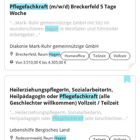
Pflegefachkraft
 (m/w/d) Breckerfeld 5 Tage 
Woche
"...Mark- Ruhr gemeinnützige GmbH mit Sitz im 
wunderschönen 
Hagen
 in Westfalen und führender 
Arbeitgeber..."
Diakonie Mark-Ruhr gemeinnützige GmbH
Breckerfeld, Raum
Hagen
Homeoffice
Teilzeit
Vollzeit
Von 3.510,00 € bis 4.305,00 €
HeilerziehungspflegerIn, SozialarbeiterIn, 
HeilpädagogIn oder 
Pflegefachkraft
 (alle 
Geschlechter willkommen) Vollzeit / Teilzeit
"...HeilerziehungspflegerIn, SozialarbeiterIn, 
HeilpädagogIn oder 
Pflegefachkraft
 (alle Geschlechter..."
Lebenshilfe Bergisches Land
Radevormwald, Raum
Hagen
Teilzeit
Vollzeit