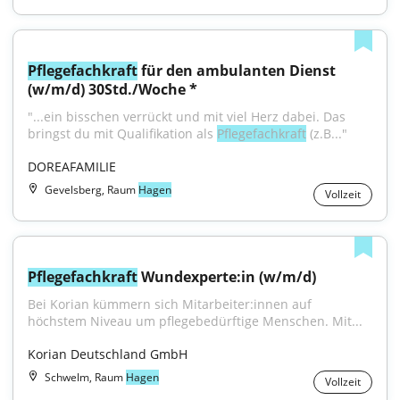
Pflegefachkraft
 für den ambulanten Dienst 
(w/m/d) 30Std./Woche *
"...ein bisschen verrückt und mit viel Herz dabei. Das 
bringst du mit Qualifikation als 
Pflegefachkraft
 (z.B..."
DOREAFAMILIE
Gevelsberg, Raum
Hagen
Vollzeit
Pflegefachkraft
 Wundexperte:in (w/m/d)
Bei Korian kümmern sich Mitarbeiter:innen auf 
höchstem Niveau um pflegebedürftige Menschen. Mit...
Korian Deutschland GmbH
Schwelm, Raum
Hagen
Vollzeit